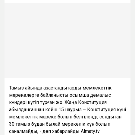
Тамыз айында қазақстандықтарды мемлекеттік
мерекелерге байланысты қосымша демалыс
күндері күтіп тұрған жоқ. Жаңа Конституция
қабылданғаннан кейін 15 наурыз – Конституция күні
мемлекеттік мереке болып белгіленді, сондықтан
30 тамыз бұдан былай мерекелік күн болып
саналмайды, - деп хабарлайды Almaty.tv.