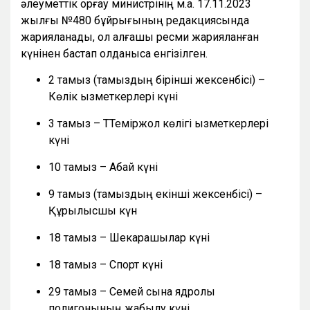
әлеуметтік қорғау министрінің м.а. 17.11.2023
жылғы №480 бұйрығының редакциясында
жарияланады, ол алғашқы ресми жарияланған
күнінен бастап қолданысқа енгізілген.
2 тамыз (тамыздың бірінші жексенбісі) –
Көлік қызметкерлері күні
3 тамыз – ТТеміржол көлігі қызметкерлері
күні
10 тамыз – Абай күні
9 тамыз (тамыздың екінші жексенбісі) –
Құрылысшы күн
18 тамыз – Шекарашылар күні
18 тамыз – Спорт күні
29 тамыз – Семей сынақ ядролық
полигонының жабылу күні