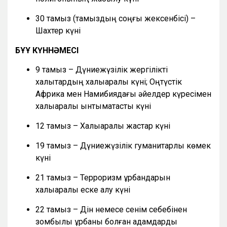
30 тамыз (тамыздың соңғы жексенбісі) –
Шахтер күні
БҰҰ КҮННӘМЕСІ
9 тамыз – Дүниежүзілік жергілікті
халықтардың халықаралық күні; Оңтүстік
Африка мен Намибиядағы әйелдер күресімен
халықаралық ынтымақтастық күні
12 тамыз – Халықаралық жастар күні
19 тамыз – Дүниежүзілік гуманитарлық көмек
күні
21 тамыз – Терроризм құрбандарын
халықаралық еске алу күні
22 тамыз – Дін немесе сенім себебінен
зомбылық құрбаны болған адамдарды