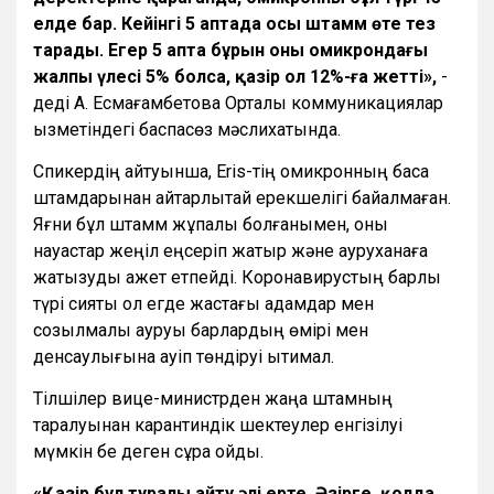
елде бар. Кейінгі 5 аптада осы штамм өте тез
тарады. Егер 5 апта бұрын оның омикрондағы
жалпы үлесі 5% болса, қазір ол 12
%-
ға жетті»,
-
деді А. Есмағамбетова Орталық коммуникациялар
қызметіндегі баспасөз мәслихатында.
Спикердің айтуынша, Eris-тің омикронның басқа
штамдарынан айтарлықтай ерекшелігі байқалмаған.
Яғни бұл штамм жұқпалы болғанымен, оны
науқастар жеңіл еңсеріп жатыр және ауруханаға
жатқызуды қажет етпейді. Коронавирустың барлық
түрі сияқты ол егде жастағы адамдар мен
созылмалы ауруы барлардың өмірі мен
денсаулығына қауіп төндіруі ықтимал.
Тілшілер вице-министрден жаңа штамның
таралуынан карантиндік шектеулер енгізілуі
мүмкін бе деген сұрақ қойды.
«Қазір бұл туралы айту әлі ерте. Әзірге, қолда