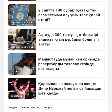
отдых
казахстанцы
август