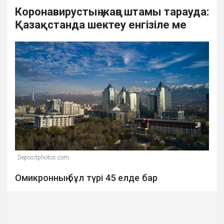
Коронавирустың жаңа штамы тарауда:
Қазақстанда шектеу енгізіле ме
Depositphotos.com
Омикронның бұл түрі 45 елде бар