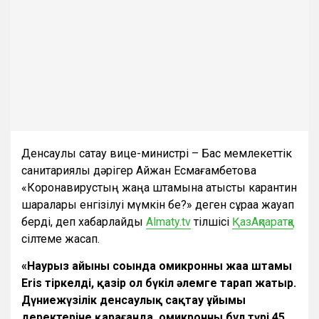
Денсаулық сақтау вице-министрі – Бас мемлекеттік
санитариялық дәрігер Айжан Есмағамбетова
«Коронавирустың жаңа штамына қатысты карантин
шаралары енгізілуі мүмкін бе?» деген сұраққа жауап
берді, деп хабарлайды
Almaty.tv
тілшісі
ҚазАқпаратқа
сілтеме жасап.
«Наурыз айының соңында омикронның жаңа штамы
Eris тіркелді, қазір ол бүкіл әлемге тарап жатыр.
Дүниежүзілік денсаулық сақтау ұйымы
деректеріне қарағанда, омикронның бұл түрі 45