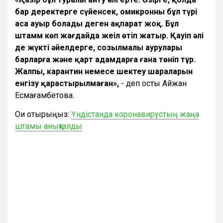
бар деректерге сүйенсек, омикронның бұл түрі
аса ауыр болады деген ақпарат жоқ. Бұл
штамм көп жағдайда жеңіл өтіп жатыр. Қауіп әлі
де жүкті әйелдерге, созылмалы аурулары
барларға және қарт адамдарға ғана төніп тұр.
Жалпы, карантин немесе шектеу шараларын
енгізу қарастырылмаған»,
- деп қосты Айжан
Есмағамбетова.
Оқи отырыңыз:
Үндістанда коронавирустың жаңа
штамы анықталды