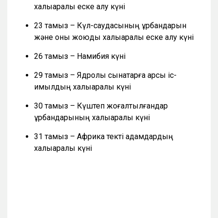
халықаралық еске алу күні
23 тамыз – Күл-саудасының құрбандарын
және оны жоюды халықаралық еске алу күні
26 тамыз – Намибия күні
29 тамыз – Ядролық сынақтарға қарсы іс-
қимылдың халықаралық күні
30 тамыз – Күштеп жоғалтылғандар
құрбандарының халықаралық күні
31 тамыз – Африка текті адамдардың
халықаралық күні