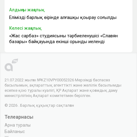
Алдыңғы жаңалық
Еліміздің барлық өңірінде алғашқы қоңырау соғылды
Келесі жаңалық
«Жас сарбаз» студиясының тәрбиеленушісі «Славян
базары» байқауында екінші орынды иеленді
21.07.2022 жылғы №KZ10VPY00052326 Мерзімді баспасөз
басылымын, ақпараттық агенттікті және желілік басылымды
есепке қою туралы куәлігі, ҚР Ақпарат және қоғамдық даму
министрлігінің Ақпарат комитетімен берілген.
© 2026 . Барлық құқықтар сақталған
Телеарнасы
Арна туралы
Байланыс