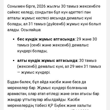
Сонымен бірге, 2026 жылғы 30 тамыз жексенбіге
сәйкес келеді, сондықтан бұл күн әдеттегі пән
апталық жұмыс кестесі аясында демалыс күні
болады, ал 31 тамыз (дүйсенбі) жұмыс күні болып
қалады. Осылайша:
бес күндік жұмыс аптасында:
29 және 30
тамыз (сенбі және жексенбі) демалыс
күндері болады;
алты күндік жұмыс аптасында:
30 тамыз
(жексенбі) демалыс күні, ал 29 мен 31 тамыз
— жұмыс күндері.
Бұдан бөлек, бұл айда кәсіби және басқа да
мерекелер бар. Жұмыс күндері болғанына
қарамастан, олар атап өтіледі және оған қатысы бар
жандар құттықтаулар қабылдайды. Кәсіби
мерекелердің тізбесі ҚР Еңбек және халықты