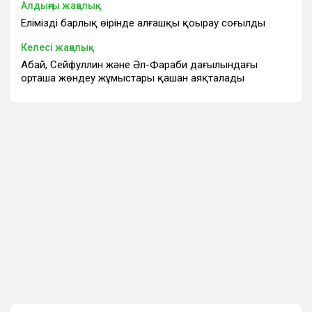
Алдыңғы жаңалық
Еліміздің барлық өңірінде алғашқы қоңырау соғылды
Келесі жаңалық
Абай, Сейфуллин және Әл-Фараби даңғылындағы
орташа жөндеу жұмыстары қашан аяқталады