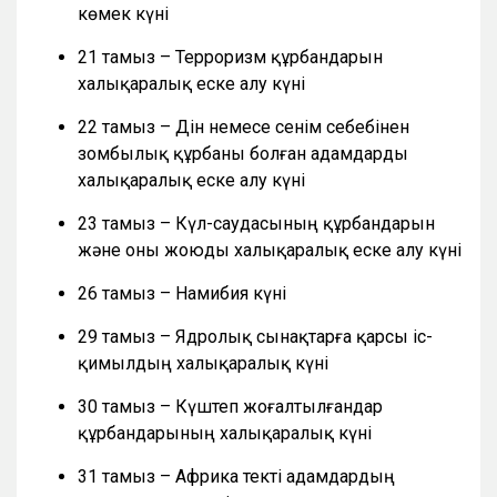
көмек күні
21 тамыз – Терроризм құрбандарын
халықаралық еске алу күні
22 тамыз – Дін немесе сенім себебінен
зомбылық құрбаны болған адамдарды
халықаралық еске алу күні
23 тамыз – Күл-саудасының құрбандарын
және оны жоюды халықаралық еске алу күні
26 тамыз – Намибия күні
29 тамыз – Ядролық сынақтарға қарсы іс-
қимылдың халықаралық күні
30 тамыз – Күштеп жоғалтылғандар
құрбандарының халықаралық күні
31 тамыз – Африка текті адамдардың