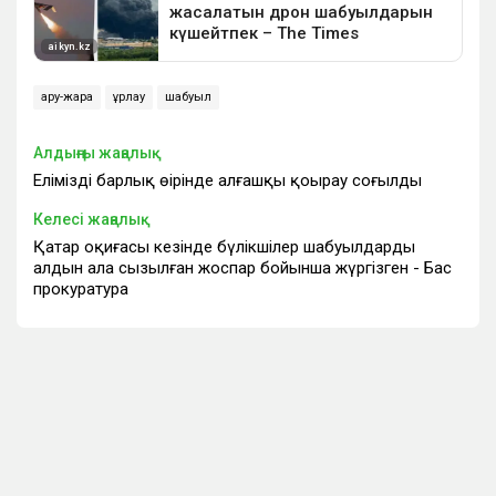
қару-жарақ
ұрлау
шабуыл
Алдыңғы жаңалық
Еліміздің барлық өңірінде алғашқы қоңырау соғылды
Келесі жаңалық
Қаңтар оқиғасы кезінде бүлікшілер шабуылдарды
алдын ала сызылған жоспар бойынша жүргізген - Бас
прокуратура