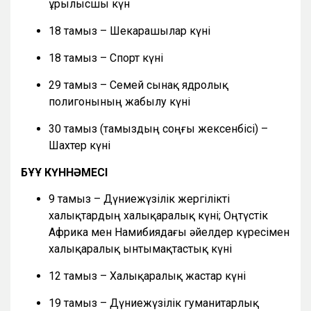
Құрылысшы күн
18 тамыз – Шекарашылар күні
18 тамыз – Спорт күні
29 тамыз – Семей сынақ ядролық
полигонының жабылу күні
30 тамыз (тамыздың соңғы жексенбісі) –
Шахтер күні
БҰҰ КҮННӘМЕСІ
9 тамыз – Дүниежүзілік жергілікті
халықтардың халықаралық күні; Оңтүстік
Африка мен Намибиядағы әйелдер күресімен
халықаралық ынтымақтастық күні
12 тамыз – Халықаралық жастар күні
19 тамыз – Дүниежүзілік гуманитарлық