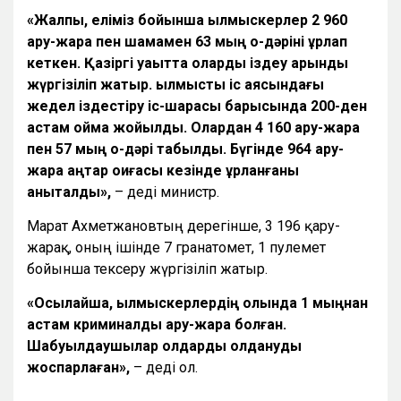
«Жалпы, еліміз бойынша қылмыскерлер 2 960
қару-жарақ пен шамамен 63 мың оқ-дәріні ұрлап
кеткен. Қазіргі уақытта оларды іздеу қарқынды
жүргізіліп жатыр. қылмыстық іс аясындағы
жедел іздестіру іс-шарасы барысында 200-ден
астам қойма жойылды. Олардан 4 160 қару-жарақ
пен 57 мың оқ-дәрі табылды. Бүгінде 964 қару-
жарақ қаңтар оқиғасы кезінде ұрланғаны
анықталды»,
– деді министр.
Марат Ахметжановтың дерегінше, 3 196 қару-
жарақ, оның ішінде 7 гранатомет, 1 пулемет
бойынша тексеру жүргізіліп жатыр.
«Осылайша, қылмыскерлердің қолында 1 мыңнан
астам криминалдық қару-жарақ болған.
Шабуылдаушылар олдарды қолдануды
жоспарлаған»,
– деді ол.