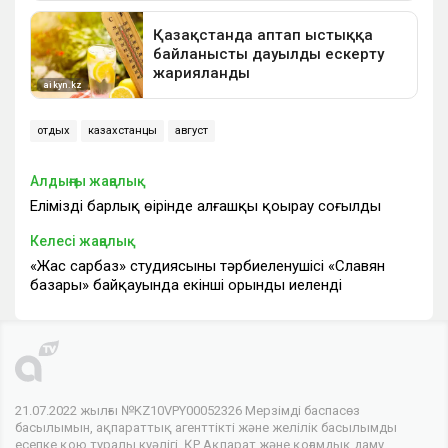
отдых
казахстанцы
август
Алдыңғы жаңалық
Еліміздің барлық өңірінде алғашқы қоңырау соғылды
Келесі жаңалық
«Жас сарбаз» студиясының тәрбиеленушісі «Славян
базары» байқауында екінші орынды иеленді
21.07.2022 жылғы №KZ10VPY00052326 Мерзімді баспасөз
басылымын, ақпараттық агенттікті және желілік басылымды
есепке қою туралы куәлігі, ҚР Ақпарат және қоғамдық даму