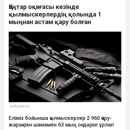
Қаңтар оқиғасы кезінде
қылмыскерлердің қолында 1
мыңнан астам қару болған
turkystan.kz
Еліміз бойынша қылмыскерлер 2 960 қару-
жарақ пен шамамен 63 мың оқ-дәріні ұрлап