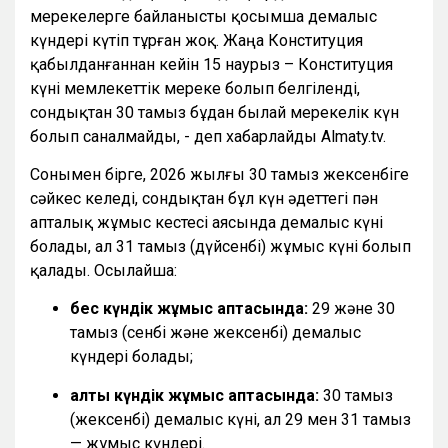
мерекелерге байланысты қосымша демалыс
күндері күтіп тұрған жоқ. Жаңа Конституция
қабылданғаннан кейін 15 наурыз – Конституция
күні мемлекеттік мереке болып белгіленді,
сондықтан 30 тамыз бұдан былай мерекелік күн
болып саналмайды, - деп хабарлайды Almaty.tv.
Сонымен бірге, 2026 жылғы 30 тамыз жексенбіге
сәйкес келеді, сондықтан бұл күн әдеттегі пән
апталық жұмыс кестесі аясында демалыс күні
болады, ал 31 тамыз (дүйсенбі) жұмыс күні болып
қалады. Осылайша:
бес күндік жұмыс аптасында:
29 және 30
тамыз (сенбі және жексенбі) демалыс
күндері болады;
алты күндік жұмыс аптасында:
30 тамыз
(жексенбі) демалыс күні, ал 29 мен 31 тамыз
— жұмыс күндері.