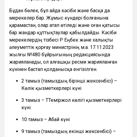
Бұдан бөлек, бұл айда кәсіби және басқа да
мерекелер бар. Жұмыс күндері болғанына
қарамастан, олар атап өтіледі және оған қатысы
бар жандар құттықтаулар қабылдайды. Кәсіби
мерекелердің тізбесі ҚР Еңбек және халықты
әлеуметтік қорғау министрінің м.а. 17.11.2023
жылғы №480 бұйрығының редакциясында
жарияланады, ол алғашқы ресми жарияланған
күнінен бастап қолданысқа енгізілген.
2 тамыз (тамыздың бірінші жексенбісі) –
Көлік қызметкерлері күні
3 тамыз – ТТеміржол көлігі қызметкерлері
күні
10 тамыз – Абай күні
9 тамыз (тамыздың екінші жексенбісі) –