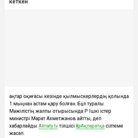
кеткен
Қаңтар оқиғасы кезінде қылмыскерлердің қолында
1 мыңнан астам қару болған. Бұл туралы
Мәжілістің жалпы отырысында ҚР Ішкі істер
министрі Марат Ахметжанов айтты, деп
хабарлайды
Almaty.tv
тілшісі
ҚазАқпаратқа
сілтеме
жасап.