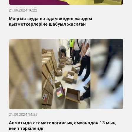
21.09.2024 16:22
Маңғыстауда ер адам жедел жәрдем
қызметкерлеріне шабуыл жасаған
21.09.2024 14:55
Алматыда стоматологиялық емханадан 13 мың
вейп тәркіленді