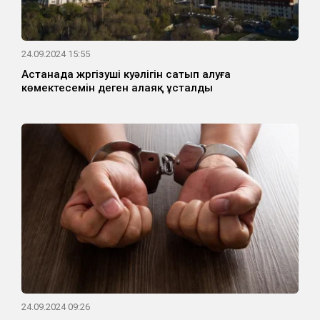
24.09.2024 15:55
Астанада жүргізуші куәлігін сатып алуға
көмектесемін деген алаяқ ұсталды
24.09.2024 09:26