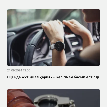
21.09.2024 13:00
СҚО-да жүкті әйел қарияны көлігімен басып өлтірді