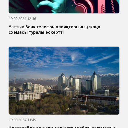
19.09.2024 12:46
Ұлттық банк телефон алаяқтарының жаңа
схемасы туралы ескертті
19.09.2024 11:49
Қостанайда ер адам мыңдаған вейпті әлеуметтік