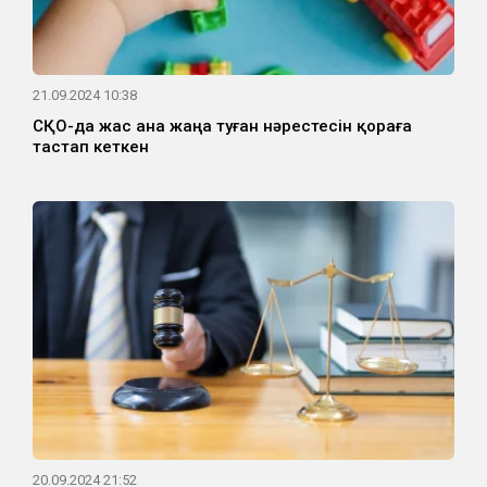
21.09.2024 10:38
СҚО-да жас ана жаңа туған нәрестесін қораға
тастап кеткен
20.09.2024 21:52