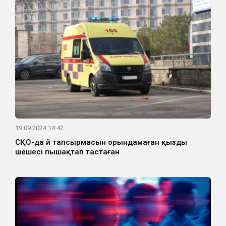
19.09.2024 14:42
СҚО-да үй тапсырмасын орындамаған қызды
шешесі пышақтап тастаған