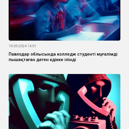
19.09.2024 14:01
Павлодар облысында колледж студенті мұғалімді
пышақтаған деген күдікке ілінді