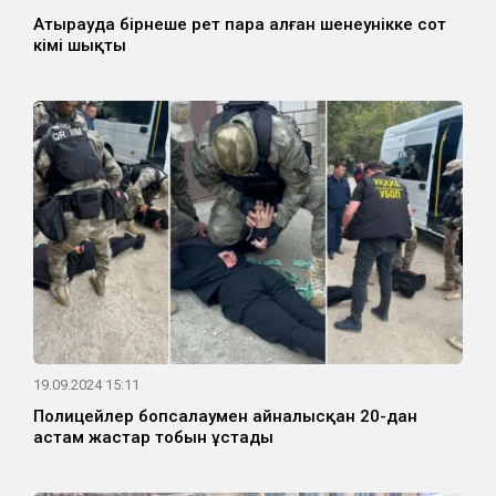
Атырауда бірнеше рет пара алған шенеунікке сот
үкімі шықты
19.09.2024 15:11
Полицейлер бопсалаумен айналысқан 20-дан
астам жастар тобын ұстады