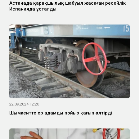
Астанада қарақшылық шабуыл жасаған ресейлік
Испанияда ұсталды
22.09.2024 12:20
Шымкентте ер адамды пойыз қағып өлтірді