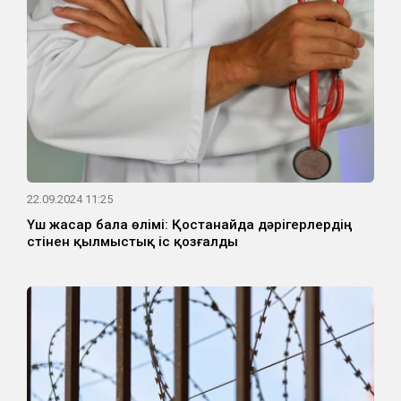
22.09.2024 11:25
Үш жасар бала өлімі: Қостанайда дәрігерлердің
үстінен қылмыстық іс қозғалды