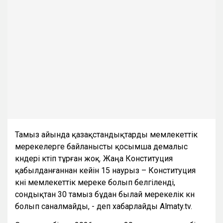
Тамыз айында қазақстандықтарды мемлекеттік
мерекелерге байланысты қосымша демалыс
күндері күтіп тұрған жоқ. Жаңа Конституция
қабылданғаннан кейін 15 наурыз – Конституция
күні мемлекеттік мереке болып белгіленді,
сондықтан 30 тамыз бұдан былай мерекелік күн
болып саналмайды, - деп хабарлайды Almaty.tv.