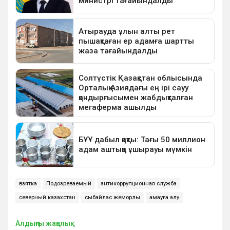
взятка
Подозреваемый
антикоррупционная служба
северный казахстан
сыбайлас жемқорлық
қамауға алу
Алдыңғы жаңалық