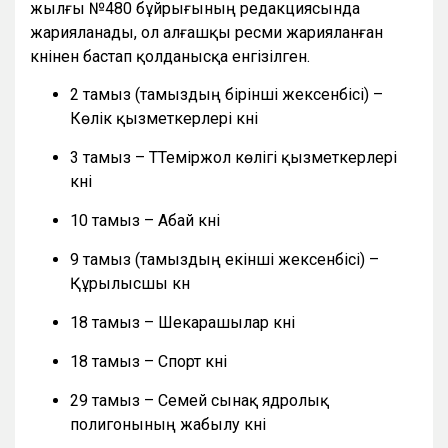
жылғы №480 бұйрығының редакциясында
жарияланады, ол алғашқы ресми жарияланған
күнінен бастап қолданысқа енгізілген.
2 тамыз (тамыздың бірінші жексенбісі) –
Көлік қызметкерлері күні
3 тамыз – ТТеміржол көлігі қызметкерлері
күні
10 тамыз – Абай күні
9 тамыз (тамыздың екінші жексенбісі) –
Құрылысшы күн
18 тамыз – Шекарашылар күні
18 тамыз – Спорт күні
29 тамыз – Семей сынақ ядролық
полигонының жабылу күні