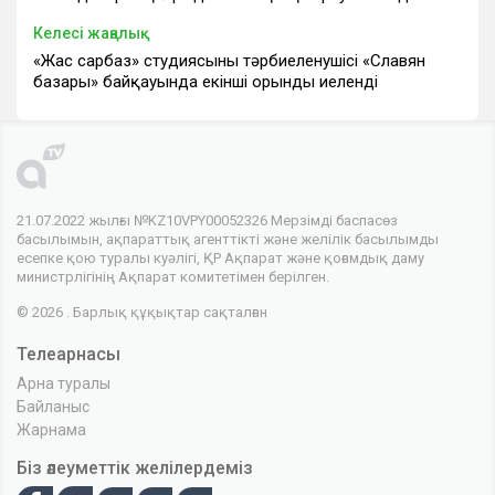
Келесі жаңалық
«Жас сарбаз» студиясының тәрбиеленушісі «Славян
базары» байқауында екінші орынды иеленді
21.07.2022 жылғы №KZ10VPY00052326 Мерзімді баспасөз
басылымын, ақпараттық агенттікті және желілік басылымды
есепке қою туралы куәлігі, ҚР Ақпарат және қоғамдық даму
министрлігінің Ақпарат комитетімен берілген.
© 2026 . Барлық құқықтар сақталған
Телеарнасы
Арна туралы
Байланыс
Жарнама
Біз әлеуметтік желілердеміз