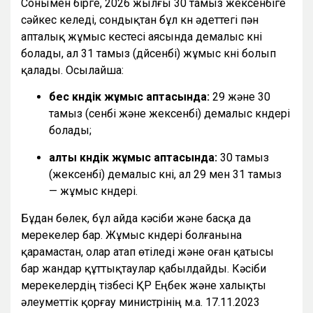
Сонымен бірге, 2026 жылғы 30 тамыз жексенбіге
сәйкес келеді, сондықтан бұл күн әдеттегі пән
апталық жұмыс кестесі аясында демалыс күні
болады, ал 31 тамыз (дүйсенбі) жұмыс күні болып
қалады. Осылайша:
бес күндік жұмыс аптасында:
29 және 30
тамыз (сенбі және жексенбі) демалыс күндері
болады;
алты күндік жұмыс аптасында:
30 тамыз
(жексенбі) демалыс күні, ал 29 мен 31 тамыз
— жұмыс күндері.
Бұдан бөлек, бұл айда кәсіби және басқа да
мерекелер бар. Жұмыс күндері болғанына
қарамастан, олар атап өтіледі және оған қатысы
бар жандар құттықтаулар қабылдайды. Кәсіби
мерекелердің тізбесі ҚР Еңбек және халықты
әлеуметтік қорғау министрінің м.а. 17.11.2023