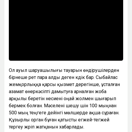
Ол ауыл шаруашылығы тауарын өндірушілерден
бірнеше рет пара алды деген күдік бар. Сыбайлас
жемқорлыққа қарсы қызмет дерегінше, ұсталған
азамат өнеркәсіпті дамытуға арналған жоба
арқылы беретін несиені оңай жолмен шығарып
бермек болған. Мәселені шешу үшін 100 мыңнан
500 мың теңгеге дейінгі мөлшерде ақша сұраған.
Құзырлы орган бұған қатысты егжей-тегжей
тергеу жүріп жатқанын хабарлады.