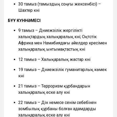
30 тамыз (тамыздың соңғы жексенбісі) –
Шахтер күні
БҰҰ КҮННӘМЕСІ
9 тамыз – Дүниежүзілік жергілікті
халықтардың халықаралық күні; Оңтүстік
Африка мен Намибиядағы әйелдер күресімен
халықаралық ынтымақтастық күні
12 тамыз – Халықаралық жастар күні
19 тамыз – Дүниежүзілік гуманитарлық көмек
күні
21 тамыз – Терроризм құрбандарын
халықаралық еске алу күні
22 тамыз – Дін немесе сенім себебінен
зомбылық құрбаны болған адамдарды
халықаралық еске алу күні