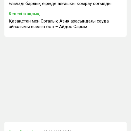
Еліміздің барлық өңірінде алғашқы қоңырау соғылды
Келесі жаңалық
Қазақстан мен Орталық Азия арасындағы сауда
айналымы еселеп өсті – Айдос Сарым