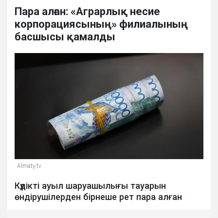
Пара алған: «Аграрлық несие
корпорациясының» филиалының
басшысы қамалды
Almaty.tv
Күдікті ауыл шаруашылығы тауарын
өндірушілерден бірнеше рет пара алған