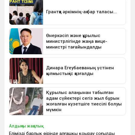
Алдыңғы жаңалық
Еліміздің барлық өңірінде алғашқы қоңырау соғылды