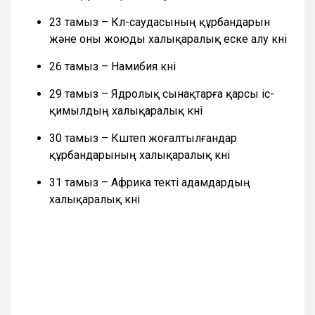
23 тамыз – Күл-саудасының құрбандарын
және оны жоюды халықаралық еске алу күні
26 тамыз – Намибия күні
29 тамыз – Ядролық сынақтарға қарсы іс-
қимылдың халықаралық күні
30 тамыз – Күштеп жоғалтылғандар
құрбандарының халықаралық күні
31 тамыз – Африка текті адамдардың
халықаралық күні