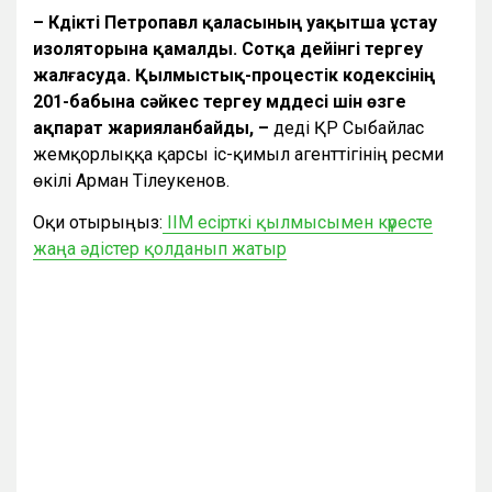
– Күдікті Петропавл қаласының уақытша ұстау
изоляторына қамалды. Сотқа дейінгі тергеу
жалғасуда. Қылмыстық-процестік кодексінің
201-бабына сәйкес тергеу мүддесі үшін өзге
ақпарат жарияланбайды, –
деді ҚР Сыбайлас
жемқорлыққа қарсы іс-қимыл агенттігінің ресми
өкілі Арман Тілеукенов.
Оқи отырыңыз:
ІІМ есірткі қылмысымен күресте
жаңа әдістер қолданып жатыр