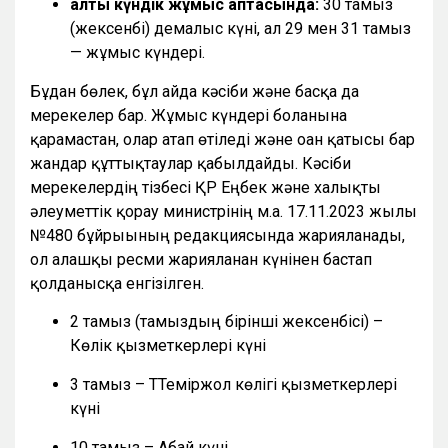
алты күндік жұмыс аптасында:
30 тамыз
(жексенбі) демалыс күні, ал 29 мен 31 тамыз
— жұмыс күндері.
Бұдан бөлек, бұл айда кәсіби және басқа да
мерекелер бар. Жұмыс күндері болғанына
қарамастан, олар атап өтіледі және оған қатысы бар
жандар құттықтаулар қабылдайды. Кәсіби
мерекелердің тізбесі ҚР Еңбек және халықты
әлеуметтік қорғау министрінің м.а. 17.11.2023 жылғы
№480 бұйрығының редакциясында жарияланады,
ол алғашқы ресми жарияланған күнінен бастап
қолданысқа енгізілген.
2 тамыз (тамыздың бірінші жексенбісі) –
Көлік қызметкерлері күні
3 тамыз – ТТеміржол көлігі қызметкерлері
күні
10 тамыз – Абай күні