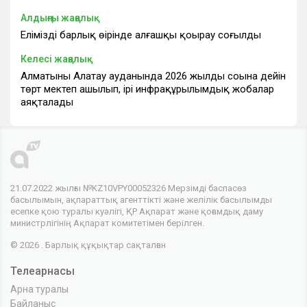
Алдыңғы жаңалық
Еліміздің барлық өңірінде алғашқы қоңырау соғылды
Келесі жаңалық
Алматының Алатау ауданында 2026 жылдың соңына дейін
төрт мектеп ашылып, ірі инфрақұрылымдық жобалар
аяқталады
21.07.2022 жылғы №KZ10VPY00052326 Мерзімді баспасөз
басылымын, ақпараттық агенттікті және желілік басылымды
есепке қою туралы куәлігі, ҚР Ақпарат және қоғамдық даму
министрлігінің Ақпарат комитетімен берілген.
© 2026 . Барлық құқықтар сақталған
Телеарнасы
Арна туралы
Байланыс