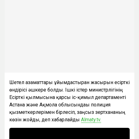
Шетел азаматтары ұйымдастырған жасырын есірткі
өндірісі әшкере болды. Ішкі істер министрлігінің
Есірткі қылмысына қарсы іс-қимыл департаменті
Астана және Ақмола облысындағы полиция
қызметкерлерімен бірлесіп, заңсыз зертхананың
көзін жойды, деп хабарлайды
Almaty.tv.