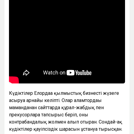
Күдіктілер Елордаға қылмыстық бизнесті жүзеге
асыруға арнайы келіпті. Олар ғаламтордағы
маманданған сайттарда құрал-жабдық пен
прекусорларға тапсырыс беріп, оны
контрабандалық жолмен алып отырған. Сондай-ақ
күдіктілер қауіпсіздік шараcын ұстануға тырысқан.