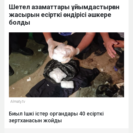
Шетел азаматтары ұйымдастырған
жасырын есірткі өндірісі әшкере
болды
Almaty.tv
Биыл Ішкі істер органдары 40 есірткі
зертханасын жойды