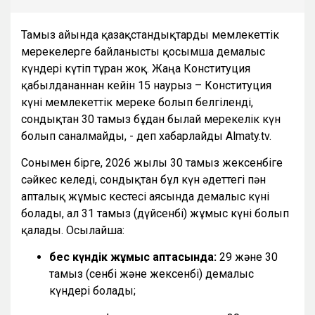
Тамыз айында қазақстандықтарды мемлекеттік
мерекелерге байланысты қосымша демалыс
күндері күтіп тұрған жоқ. Жаңа Конституция
қабылданғаннан кейін 15 наурыз – Конституция
күні мемлекеттік мереке болып белгіленді,
сондықтан 30 тамыз бұдан былай мерекелік күн
болып саналмайды, - деп хабарлайды Almaty.tv.
Сонымен бірге, 2026 жылғы 30 тамыз жексенбіге
сәйкес келеді, сондықтан бұл күн әдеттегі пән
апталық жұмыс кестесі аясында демалыс күні
болады, ал 31 тамыз (дүйсенбі) жұмыс күні болып
қалады. Осылайша:
бес күндік жұмыс аптасында:
29 және 30
тамыз (сенбі және жексенбі) демалыс
күндері болады;