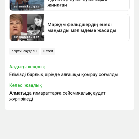
есірткі саудасы
шетел
Алдыңғы жаңалық
Еліміздің барлық өңірінде алғашқы қоңырау соғылды
Келесі жаңалық
Алматыда ғимараттарға сейсмикалық аудит
жүргізіледі