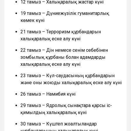
12 тамыз – Халықаралық жастар күні
19 тамыз – Дүниежүзілік гуманитарлық
көмек күні
21 тамыз – Терроризм құрбандарын
халықаралық еске алу күні
22 тамыз – Дін немесе сенім себебінен
зомбылық құрбаны болған адамдарды
халықаралық еске алу күні
23 тамыз – Күл-саудасының құрбандарын
және оны жоюды халықаралық еске алу күні
26 тамыз – Намибия күні
29 тамыз – Ядролық сынақтарға қарсы іс-
қимылдың халықаралық күні
30 тамыз – Күштеп жоғалтылғандар
құрбандарының халықаралық күні