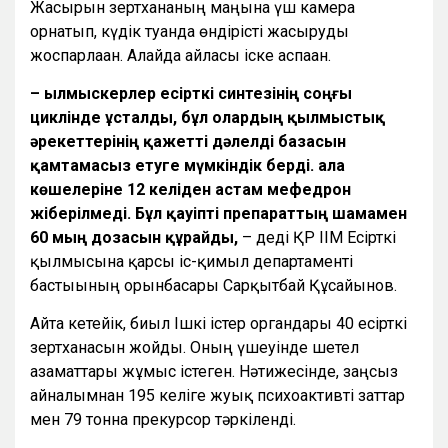
Жасырын зертхананың маңына үш камера
орнатып, күдік туғанда өндірісті жасыруды
жоспарлаған. Алайда айласы іске аспаған.
– Қылмыскерлер есірткі синтезінің соңғы
циклінде ұсталды, бұл олардың қылмыстық
әрекеттерінің қажетті дәлелді базасын
қамтамасыз етуге мүмкіндік берді. Қала
көшелеріне 12 келіден астам мефедрон
жіберілмеді. Бұл қауіпті препараттың шамамен
60 мың дозасын құрайды,
– деді ҚР ІІМ Есірткі
қылмысына қарсы іс-қимыл департаменті
бастығының орынбасары Сарқытбай Құсайынов.
Айта кетейік, биыл Ішкі істер органдары 40 есірткі
зертханасын жойды. Оның үшеуінде шетел
азаматтары жұмыс істеген. Нәтижесінде, заңсыз
айналымнан 195 келіге жуық психоактивті заттар
мен 79 тонна прекурсор тәркіленді.