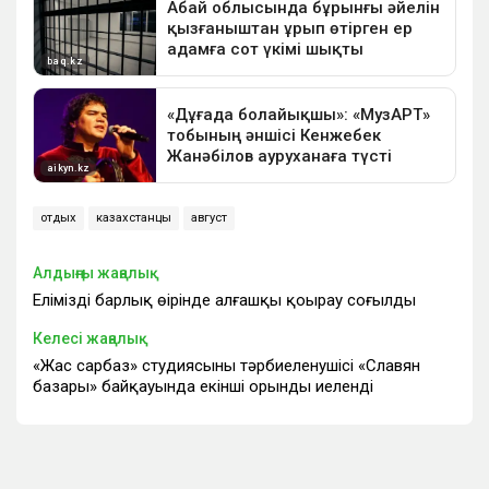
отдых
казахстанцы
август
Алдыңғы жаңалық
Еліміздің барлық өңірінде алғашқы қоңырау соғылды
Келесі жаңалық
«Жас сарбаз» студиясының тәрбиеленушісі «Славян
базары» байқауында екінші орынды иеленді