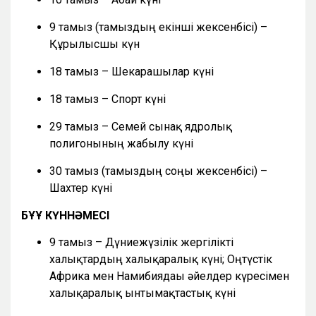
9 тамыз (тамыздың екінші жексенбісі) –
Құрылысшы күн
18 тамыз – Шекарашылар күні
18 тамыз – Спорт күні
29 тамыз – Семей сынақ ядролық
полигонының жабылу күні
30 тамыз (тамыздың соңғы жексенбісі) –
Шахтер күні
БҰҰ КҮННӘМЕСІ
9 тамыз – Дүниежүзілік жергілікті
халықтардың халықаралық күні; Оңтүстік
Африка мен Намибиядағы әйелдер күресімен
халықаралық ынтымақтастық күні