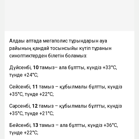
Алдағы аптада мегаполис тұрғындарын ауа
райының қандай тосынсыйы күтіп тұрғанын
синоптиктерден білетін боламыз:
Дүйсенбі,
10
тамыз– ала бұлтты, күндіз +33°С,
түнде +24°С;
Сейсенбі,
11
тамыз – құбылмалы бұлтты, күндіз
+35°С, түнде +22°С;
Сәрсенбі,
12
тамыз – құбылмалы бұлтты, күндіз
+35°С, түнде +21°С;
Бейсенбі,
13
тамыз – ала бұлтты, күндіз +36°С,
түнде +22°С;