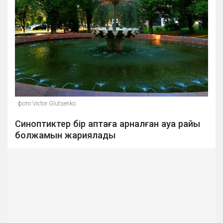
фото Victor Glutsenko
Синоптиктер бір аптаға арналған ауа райы
болжамын жариялады