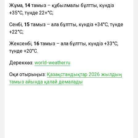
Жұма,
14
тамыз – құбылмалы бұлтты, күндіз
+35°С, түнде 22+°С;
Сенбі,
15
тамыз – ала бұлтты, күндіз +34°С, түнде
+22°С;
Жексенбі,
16
тамыз – ала бұлтты, күндіз +33°С,
түнде +20°С.
Дереккөз:
world-weather.ru
Оқи отырыңыз:
Қазақстандықтар 2026 жылдың
тамыз айында қалай демалады