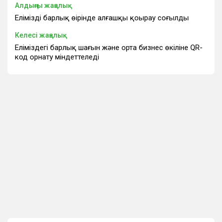
Алдыңғы жаңалық
Еліміздің барлық өңірінде алғашқы қоңырау соғылды
Келесі жаңалық
Еліміздегі барлық шағын және орта бизнес өкіліне QR-
код орнату міндеттеледі