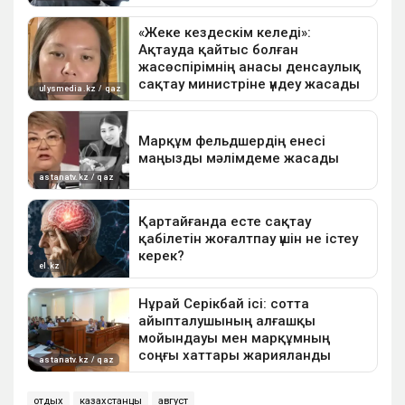
отдых
казахстанцы
август