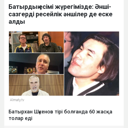
Батырдың есімі жүрегімізде: Әнші-
сазгерді ресейлік әншілер де еске
алды
Almaty.tv
Батырхан Шүкенов тірі болғанда 60 жасқа
толар еді