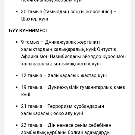
30 тамыз (тамыздың соңғы жексенбісі) –
Шахтер күні
БҰҰ КҮННӘМЕСІ
9 тамыз – Дүниежүзілік жергілікті
халықтардың халықаралық күні; Оңтүстік
Африка мен Намибиядағы әйелдер күресімен
халықаралық ынтымақтастық күні
12 тамыз – Халықаралық жастар күні
19 тамыз – Дүниежүзілік гуманитарлық көмек
күні
21 тамыз – Терроризм құрбандарын
халықаралық еске алу күні
22 тамыз – Дін немесе сенім себебінен
зомбылық құрбаны болған адамдарды