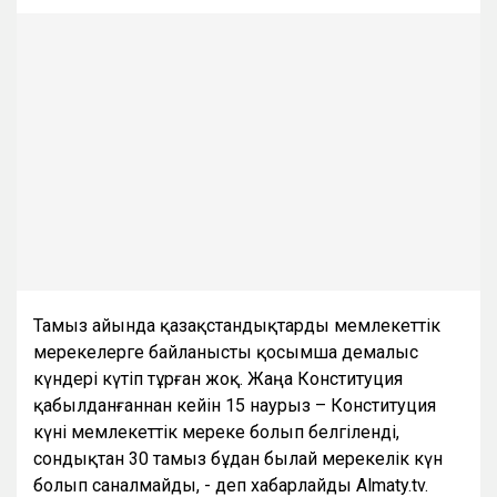
Тамыз айында қазақстандықтарды мемлекеттік
мерекелерге байланысты қосымша демалыс
күндері күтіп тұрған жоқ. Жаңа Конституция
қабылданғаннан кейін 15 наурыз – Конституция
күні мемлекеттік мереке болып белгіленді,
сондықтан 30 тамыз бұдан былай мерекелік күн
болып саналмайды, - деп хабарлайды Almaty.tv.