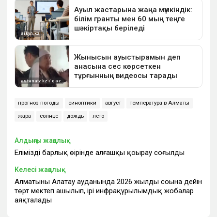
прогноз погоды
синоптики
август
температура в Алматы
жара
солнце
дождь
лето
Алдыңғы жаңалық
Еліміздің барлық өңірінде алғашқы қоңырау соғылды
Келесі жаңалық
Алматының Алатау ауданында 2026 жылдың соңына дейін
төрт мектеп ашылып, ірі инфрақұрылымдық жобалар
аяқталады