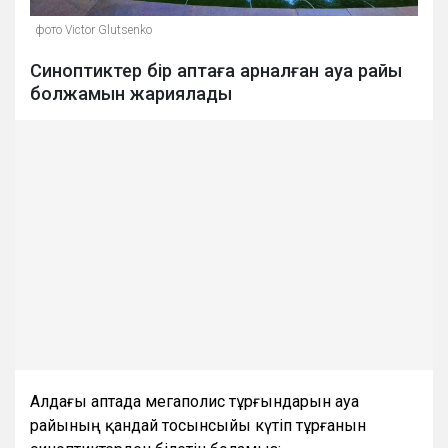
фото Victor Glutsenko
Синоптиктер бір аптаға арналған ауа райы
болжамын жариялады
Алдағы аптада мегаполис тұрғындарын ауа
райының қандай тосынсыйы күтіп тұрғанын