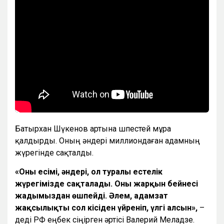
Батырхан Шүкенов
артына өшпестей мұра
қалдырды. Оның әндері миллиондаған адамның
жүрегінде сақталды.
«Оның есімі, әндері, ол туралы естелік
жүрегімізде сақталады. Оның жарқын бейнесі
жадымыздан өшпейді. Әлем, адамзат
жақсылықты сол кісіден үйреніп, үлгі алсын»,
–
деді РФ еңбек сіңірген әртісі Валерий Меладзе.