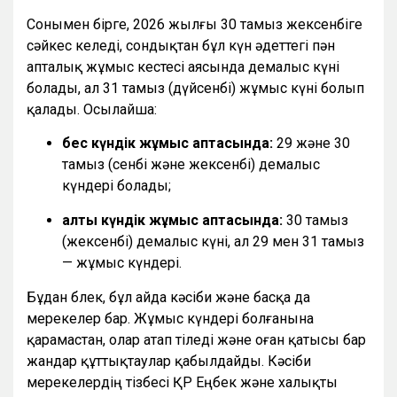
Сонымен бірге, 2026 жылғы 30 тамыз жексенбіге
сәйкес келеді, сондықтан бұл күн әдеттегі пән
апталық жұмыс кестесі аясында демалыс күні
болады, ал 31 тамыз (дүйсенбі) жұмыс күні болып
қалады. Осылайша:
бес күндік жұмыс аптасында:
29 және 30
тамыз (сенбі және жексенбі) демалыс
күндері болады;
алты күндік жұмыс аптасында:
30 тамыз
(жексенбі) демалыс күні, ал 29 мен 31 тамыз
— жұмыс күндері.
Бұдан бөлек, бұл айда кәсіби және басқа да
мерекелер бар. Жұмыс күндері болғанына
қарамастан, олар атап өтіледі және оған қатысы бар
жандар құттықтаулар қабылдайды. Кәсіби
мерекелердің тізбесі ҚР Еңбек және халықты