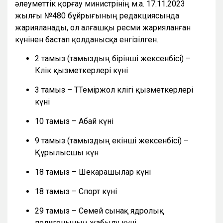
әлеуметтік қорғау министрінің м.а. 17.11.2023
жылғы №480 бұйрығының редакциясында
жарияланады, ол алғашқы ресми жарияланған
күнінен бастап қолданысқа енгізілген.
2 тамыз (тамыздың бірінші жексенбісі) –
Көлік қызметкерлері күні
3 тамыз – ТТеміржол көлігі қызметкерлері
күні
10 тамыз – Абай күні
9 тамыз (тамыздың екінші жексенбісі) –
Құрылысшы күн
18 тамыз – Шекарашылар күні
18 тамыз – Спорт күні
29 тамыз – Семей сынақ ядролық
полигонының жабылу күні