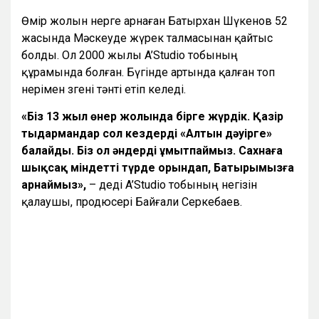
Өмір жолын өнерге арнаған Батырхан Шүкенов 52
жасында Мәскеуде жүрек талмасынан қайтыс
болды. Ол 2000 жылы A’Studio тобының
құрамында болған. Бүгінде артында қалған топ
өнерімен өзгені тәнті етіп келеді.
«Біз 13 жыл өнер жолында бірге жүрдік. Қазір
тыңдармандар сол кездерді «Алтын дәуірге»
балайды. Біз ол әндерді ұмытпаймыз. Сахнаға
шықсақ міндетті түрде орындап, Батырымызға
арнаймыз»,
– деді A’Studio тобының негізін
қалаушы, продюсері Байғали Серкебаев.