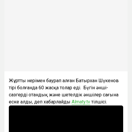
Жұртты өнерімен баурап алған Батырхан Шүкенов
тірі болғанда 60 жасқа толар еді. Бүгін әнші-
сазгерді отандық және шетелдік әншілер сағына
еске алды, деп хабарлайды
Almaty.tv
тілшісі.