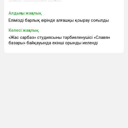
Алдыңғы жаңалық
Еліміздің барлық өңірінде алғашқы қоңырау соғылды
Келесі жаңалық
«Жас сарбаз» студиясының тәрбиеленушісі «Славян
базары» байқауында екінші орынды иеленді