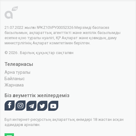
21.07.2022 жылғы №KZ10VPY00052326 Мерзімді баспасөз
басылымын, ақпараттық агенттікті және желілік басылымды
есепке қою туралы куәлігі, ҚР Ақпарат және қоғамдық даму
министрлігінің Ақпарат комитетімен берілген.
© 2026 . Барлық құқықтар сақталған
Телеарнасы
Арна туралы
Байланыс
Жарнама
Біз әлеуметтік желілердеміз
Бұл интернет-ресурстың ақпараттық өнімдері 18 жастан асқан
адамдарға арналған.