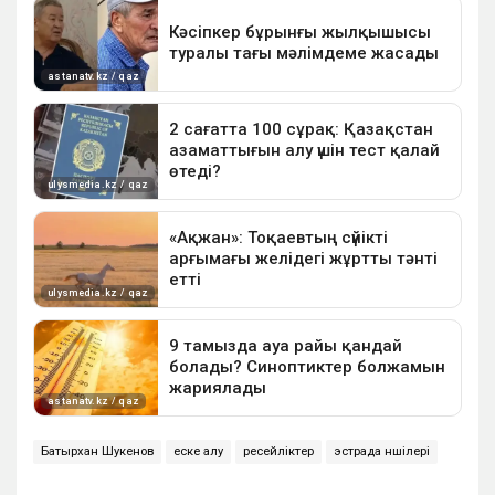
Батырхан Шукенов
еске алу
ресейліктер
эстрада әншілері