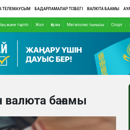
А ТЕЛЕМАУСЫМ
БАҒДАРЛАМАЛАР ТІЗБЕГІ
ВАЛЮТА БАҒАМЫ
АУ
Заң және тәртіп
Жол
Қоғам
Мегаполис тынысы
Спорт
ан валюта бағамы