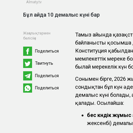
Almaty.tv
Бұл айда 10 демалыс күні бар
Жаңалықтармен
Тамыз айында қазақст
бөлісіңіз
байланысты қосымша д
Конституция қабылданғ
Поделиться
мемлекеттік мереке бо
Твитнуть
былай мерекелік күн б
Поделиться
Сонымен бірге, 2026 ж
сондықтан бұл күн әде
Поделиться
демалыс күні болады, 
қалады. Осылайша:
бес күндік жұмыс
жексенбі) демалы