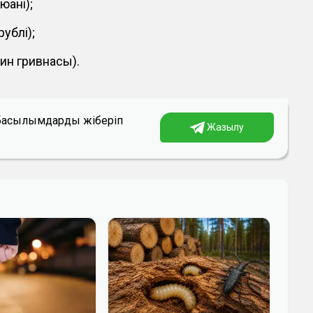
юані);
ублі);
аин гривнасы).
а басылымдарды жіберіп
Жазылу