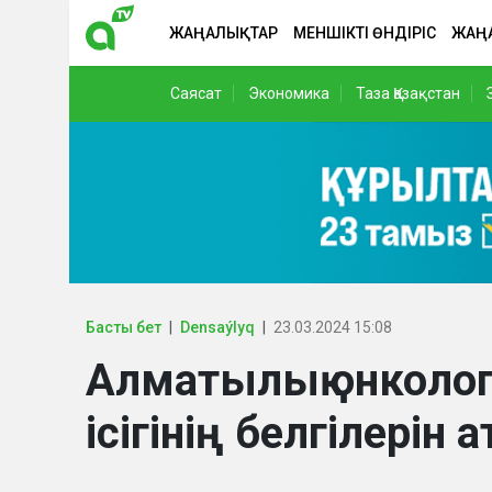
ЖАҢАЛЫҚТАР
МЕНШІКТІ ӨНДІРІС
ЖАҢ
Саясат
Экономика
Таза Қазақстан
Басты бет
Densaýlyq
23.03.2024 15:08
Алматылық онколог т
ісігінің белгілерін 