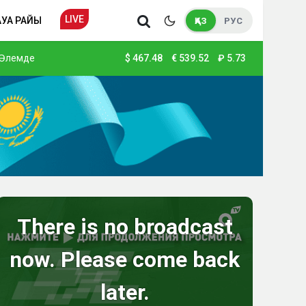
LIVE
АУА РАЙЫ
ҚАЗ
РУС
Әлемде
$
467.48
€
539.52
₽
5.73