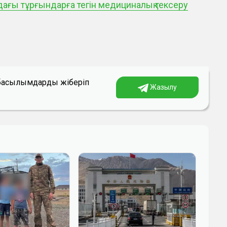
ағы тұрғындарға тегін медициналық тексеру
а басылымдарды жіберіп
Жазылу