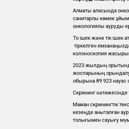
Алматы қаласында онко
санитарлық көмек ұйымы
онкологиялық ауруды ер
Тоқ ішек және тік ішек 
тіркелген емханаңызда
колоноскопия жасырын қ
2023 жылдың қорытынд
жоспарының орындалуы 
обырына 89 923 науқас 
Скрининг нәтижесінде то
Маман скринингтік тек
кезеңде анықталған ау
толығымен сауығу мүмк