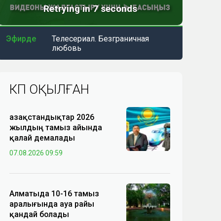
Эфирде
Телесериал. Безграничная
любовь
КӨП ОҚЫЛҒАН
Қазақстандықтар 2026
жылдың тамыз айында
қалай демалады
07.08.2026 09:59
Алматыда 10-16 тамыз
аралығында ауа райы
қандай болады