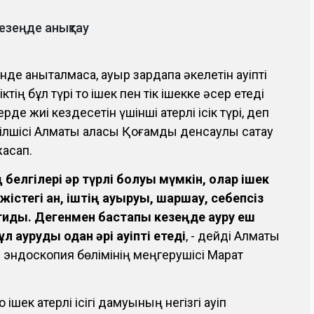
кезеңде анықтау
нде анықталмаса, ауыр зардапқа әкелетін қауіпті
іктің бұл түрі тоқ ішек пен тік ішекке әсер етеді
е жиі кездесетін үшінші қатерлі ісік түрі, деп
ілшісі Алматы қаласы Қоғамдық денсаулық сақтау
жасап.
інің белгілері әр түрлі болуы мүмкін, олар ішек
әжістегі қан, іштің ауыруы, шаршау, себепсіз
тиды. Дегенмен бастапқы кезеңде ауру еш
ұл ауруды одан әрі қауіпті етеді
, - дейді Алматы
 эндоскопия бөлімінің меңгерушісі Марат
шек қатерлі ісігі дамуының негізгі қауіп