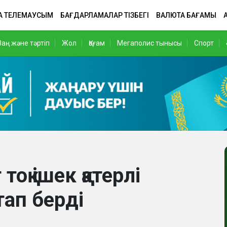
А ТЕЛЕМАУСЫМ
БАҒДАРЛАМАЛАР ТІЗБЕГІ
ВАЛЮТА БАҒАМЫ
Заң және тәртіп
Жол
Қоғам
Мегаполис тынысы
Спорт
оқ ішек қатерлі
атап берді