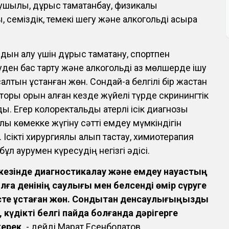
ушылық, дұрыс тамақтанбау, физикалық
, семіздік, темекі шегу және алкогольді асыра
ң алдын алу үшін дұрыс тамақтану, спортпен
уден бас тарту және алкогольді аз мөлшерде ішу
алтын ұстанған жөн. Сондай-ақ белгілі бір жастан
кторы орын алған кезде жүйелі түрде скринингтік
. Егер колоректальды қатерлі ісік диагнозы
лық көмекке жүгіну сәтті емдеу мүмкіндігін
 Ісікті хирургиялық алып тастау, химиотерапия
ұл аурумен күресудің негізгі әдісі.
 кезінде диагностикалау және емдеу науқастың
жылға денінің саулығы мен белсенді өмір сүруге
есте ұстаған жөн. Сондықтан денсаулығыңызды
, күдікті белгі пайда болғанда дәрігерге
керек,
- дейді Марат Есенболатов.