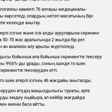
логиялық көмекті 76 алғашқы медициналық-
 көрсетеді, олардың негізгі мақсатының бірі
те кезеңде анықтау.
қатерлі ісігіне және ісік алды ауруларына скрининг
 50-70 жас аралығында 2 жылда бір рет
ан анализін алу арқылы жүргізіледі.
ысы бойынша қала бойынша скринингтік тексеру
99,6%-ды құрады, соның ішінде тоқ ішек
скринингтік тексеруден өтті.
қ ішек қатерлі ісігінің 46 жағдайы анықталды.
серуден өтудің маңыздылығы туралы, ерте
руды емдеу оңайырақ, ал кейбір жағдайда
ін екенін баса айтты.