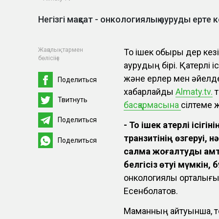
Негізгі мақсат - онкологиялық ауруды ерте 
Жаңалықтармен
Тоқ ішек обыры дер кезі
бөлісіңіз
аурудың бірі. Қатерлі іс
және ерлер мен әйелдерд
Поделиться
хабарлайды
Аlmaty.tv.
т
Твитнуть
басқармасына
сілтеме 
Поделиться
- Тоқ ішек қатерлі ісіг
транзитінің өзгеруі, н
Поделиться
салмақ жоғалтуды қам
белгісіз өтуі мүмкін, б
онкологиялық орталығы
Есенболатов.
Маманның айтуынша, тоқ і