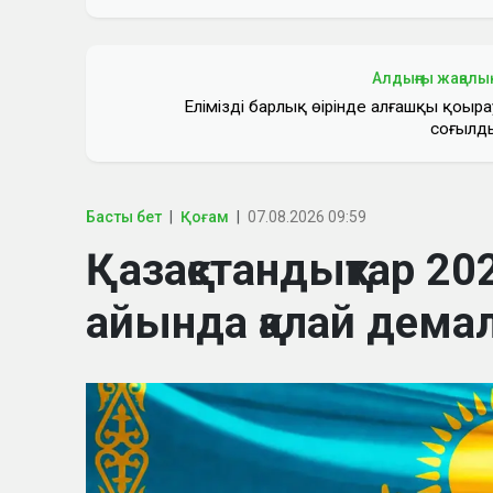
Алдыңғы жаңалы
Еліміздің барлық өңірінде алғашқы қоңыра
соғылд
Басты бет
Қоғам
07.08.2026 09:59
Қазақстандықтар 
айында қалай дем