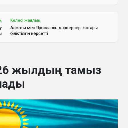
қ
Келесі жаңалық
у
Алматы мен Ярославль дәрігерлері жоғары
ы
біліктілігін көрсетті
2026 жылдың тамыз
алады