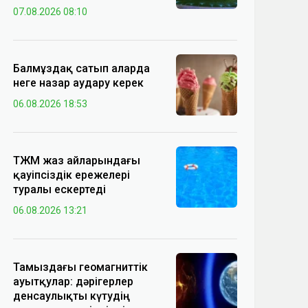
07.08.2026 08:10
Балмұздақ сатып аларда
неге назар аудару керек
06.08.2026 18:53
ТЖМ жаз айларындағы
қауіпсіздік ережелері
туралы ескертеді
06.08.2026 13:21
Тамыздағы геомагниттік
ауытқулар: дәрігерлер
денсаулықты күтудің