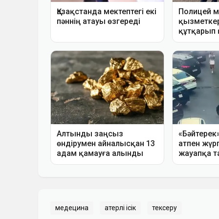
медецина
Қатерлі ісік
тексеру