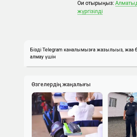
Оқи отырыңыз:
Алматыд
жүргізілді
Біздің Telegram каналымызға жазылыңыз, жаң
алмау үшін