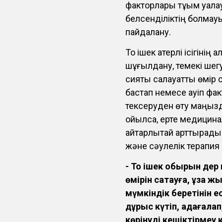
факторлары тұқым қуала
белсенділіктің болмауы
пайдалану.
Тоқ ішек қатерлі ісігіні
шұғылдану, темекі шег
сияқты салауатты өмір с
бастап немесе қауіп фа
тексеруден өту маңызды
қойылса, ерте медицина
айтарлықтай арттырады.
және сәулелік терапия б
- Тоқ ішек обырын дер
өмірін сақтауға, ұзақ 
мүмкіндік беретінін 
дұрыс күтіп, қадағалап
көрінуді кешіктірмеу 