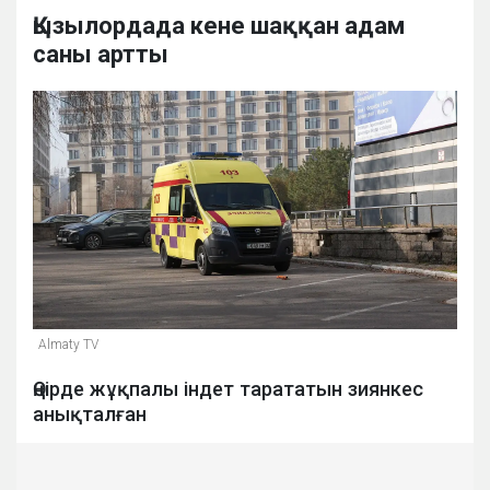
Қызылордада кене шаққан адам
саны артты
Almaty TV
Өңірде жұқпалы індет тарататын зиянкес
анықталған