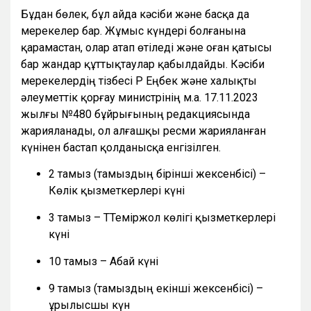
Бұдан бөлек, бұл айда кәсіби және басқа да
мерекелер бар. Жұмыс күндері болғанына
қарамастан, олар атап өтіледі және оған қатысы
бар жандар құттықтаулар қабылдайды. Кәсіби
мерекелердің тізбесі ҚР Еңбек және халықты
әлеуметтік қорғау министрінің м.а. 17.11.2023
жылғы №480 бұйрығының редакциясында
жарияланады, ол алғашқы ресми жарияланған
күнінен бастап қолданысқа енгізілген.
2 тамыз (тамыздың бірінші жексенбісі) –
Көлік қызметкерлері күні
3 тамыз – ТТеміржол көлігі қызметкерлері
күні
10 тамыз – Абай күні
9 тамыз (тамыздың екінші жексенбісі) –
Құрылысшы күн