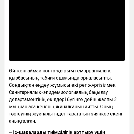
Өйткені аймақ конго-қырым геморрагиялық
қызбасының табиғи ошағында орналасыпты.
Сондықтан өңдеу жұмысы екі рет жүргізілмек.
Санитариялық-эпидемиологиялық бақылау
департаментінің өкілдері бүгінге дейін жалпы 3
мыңнан аса кененің жиналғанын айтты. Оның
төртеуінің жұқпалы індет тарататын зиянкес екені
анықталған.
– Іс-шаралардың тиімділігін арттыру үшін