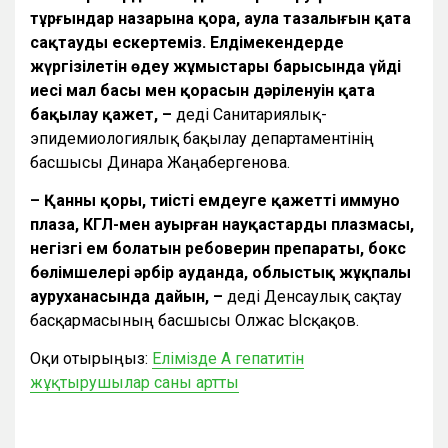
тұрғындар назарына қора, аула тазалығын қатаң
сақтауды ескертеміз. Елдімекендерде
жүргізілетін өңдеу жұмыстары барысында үйдің
иесі мал басы мен қорасын дәріленуін қатаң
бақылау қажет, –
деді Санитариялық-
эпидемиологиялық бақылау департаментінің
басшысы Динара Жаңабергенова.
– Қанның қоры, тиісті емдеуге қажетті иммуно
плаза, КГЛ-мен ауырған науқастардың плазмасы,
негізгі ем болатын ребоверин препараты, бокс
бөлімшелері әрбір ауданда, облыстық жұқпалы
ауруханасында дайын, –
деді Денсаулық сақтау
басқармасының басшысы Олжас Ысқақов.
Оқи отырыңыз:
Елімізде А гепатитін
жұқтырушылар саны артты