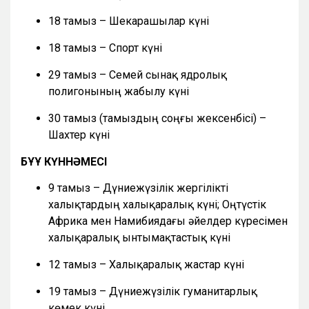
18 тамыз – Шекарашылар күні
18 тамыз – Спорт күні
29 тамыз – Семей сынақ ядролық
полигонының жабылу күні
30 тамыз (тамыздың соңғы жексенбісі) –
Шахтер күні
БҰҰ КҮННӘМЕСІ
9 тамыз – Дүниежүзілік жергілікті
халықтардың халықаралық күні; Оңтүстік
Африка мен Намибиядағы әйелдер күресімен
халықаралық ынтымақтастық күні
12 тамыз – Халықаралық жастар күні
19 тамыз – Дүниежүзілік гуманитарлық
көмек күні