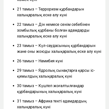
21 тамыз – Терроризм құрбандарын
халықаралық еске алу күні
22 тамыз – Дін немесе сенім себебінен
зомбылық құрбаны болған адамдарды
халықаралық еске алу күні
23 тамыз – Күл-саудасының құрбандарын
және оны жоюды халықаралық еске алу күні
26 тамыз – Намибия күні
29 тамыз – Ядролық сынақтарға қарсы іс-
қимылдың халықаралық күні
30 тамыз – Күштеп жоғалтылғандар
құрбандарының халықаралық күні
31 тамыз – Африка текті адамдардың
халықаралық күні