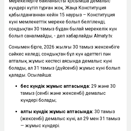
мерекелерге байланысты қосымша демалыс
күндері күтіп тұрған жоқ. Жаңа Конституция
қабылданғаннан кейін 15 наурыз – Конституция
күні мемлекеттік мереке болып белгіленді,
сондықтан 30 тамыз бұдан былай мерекелік күн
болып саналмайды, - деп хабарлайды Almaty.tv.
Сонымен бірге, 2026 жылғы 30 тамыз жексенбіге
сәйкес келеді, сондықтан бұл күн әдеттегі пән
апталық жұмыс кестесі аясында демалыс күні
болады, ал 31 тамыз (дүйсенбі) жұмыс күні болып
қалады. Осылайша:
бес күндік жұмыс аптасында:
29 және 30
тамыз (сенбі және жексенбі) демалыс
күндері болады;
алты күндік жұмыс аптасында:
30 тамыз
(жексенбі) демалыс күні, ал 29 мен 31 тамыз
— жұмыс күндері.