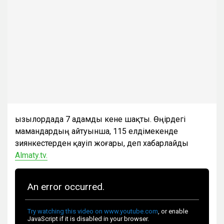
Қызылордада 7 адамды кене шақты. Өңірдегі
мамандардың айтуынша, 115 елдімекенде
зиянкестерден қауіп жоғары, деп хабарлайды
Almaty.tv.