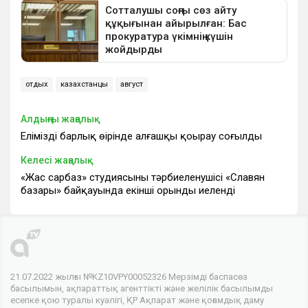
отдых
казахстанцы
август
Алдыңғы жаңалық
Еліміздің барлық өңірінде алғашқы қоңырау соғылды
Келесі жаңалық
«Жас сарбаз» студиясының тәрбиеленушісі «Славян
базары» байқауында екінші орынды иеленді
21.07.2022 жылғы №KZ10VPY00052326 Мерзімді баспасөз
басылымын, ақпараттық агенттікті және желілік басылымды
есепке қою туралы куәлігі, ҚР Ақпарат және қоғамдық даму