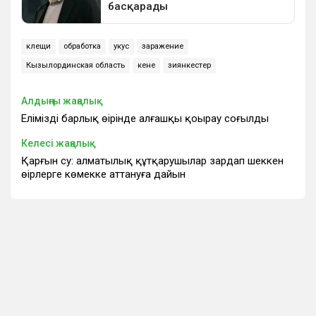
клещи
обработка
укус
заражение
Кызылординская область
кене
зиянкестер
Алдыңғы жаңалық
Еліміздің барлық өңірінде алғашқы қоңырау соғылды
Келесі жаңалық
Қарғын су: алматылық құтқарушылар зардап шеккен
өңірлерге көмекке аттануға дайын