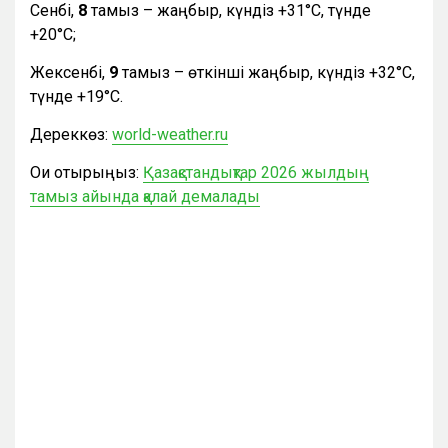
Сенбі,
8
тамыз – жаңбыр, күндіз +31°С, түнде
+20°С;
Жексенбі,
9
тамыз – өткінші жаңбыр, күндіз +32°С,
түнде +19°С.
Дереккөз:
world-weather.ru
Оқи отырыңыз:
Қазақстандықтар 2026 жылдың
тамыз айында қалай демалады