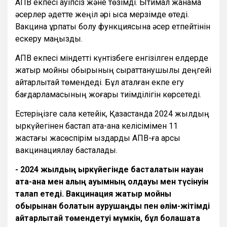
АПВ екпесі қауіпсіз және төзімді. Ықтимал жанама
әсерлер әдетте жеңіл әрі қысқа мерзімде өтеді.
Вакцина ұрпақты болу функциясына әсер етпейтінін
ескеру маңызды.
АПВ екпесі міндетті күнтізбеге енгізілген елдерде
жатыр мойны обырының сырқаттанушылық деңгейі
айтарлықтай төмендеді. Бұл аталған екпе егу
бағдарламасының жоғары тиімділігін көрсетеді.
Естеріңізге сала кетейік, Қазақстанда 2024 жылдың
қыркүйегінен бастап ата-ана келісімімен 11
жастағы жасөспірім қыздарды АПВ-ға қарсы
вакцинациялау басталады.
- 2024 жылдың қыркүйегінде басталатын науқан
ата-ана мен қалың қауымның қолдауы мен түсінуін
талап етеді. Вакцинация жатыр мойны
обырынан болатын аурушаңдық пен өлім-жітімді
айтарлықтай төмендетуі мүмкін, бұл болашақта