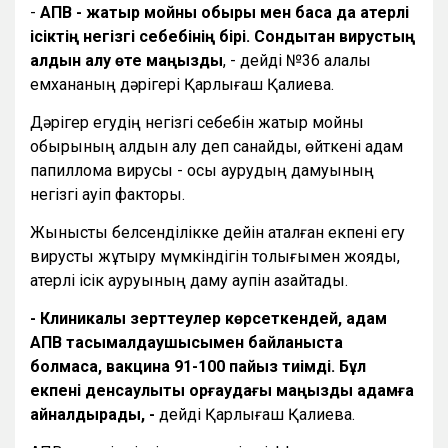
-
АПВ - жатыр мойны обыры мен басқа да қатерлі
ісіктің негізгі себебінің бірі. Сондықтан вирустың
алдын алу өте маңызды
, - дейді №36 қалалық
емхананың дәрігері Қарлығаш Қалиева.
Дәрігер егудің негізгі себебін жатыр мойны
обырының алдын алу деп санайды, өйткені адам
папиллома вирусы - осы аурудың дамуының
негізгі қауіп факторы.
Жыныстық белсенділікке дейін аталған екпені егу
вирусты жұқтыру мүмкіндігін толығымен жояды,
қатерлі ісік ауруының даму қаупін азайтады.
- Клиникалық зерттеулер көрсеткендей, адам
АПВ тасымалдаушысымен байланыста
болмаса, вакцина 91-100 пайыз тиімді. Бұл
екпені денсаулықты қорғаудағы маңызды қадамға
айналдырады, -
дейді Қарлығаш Қалиева.