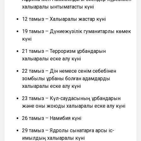
халықаралық ынтымақтастық күні
12 тамыз – Халықаралық жастар күні
19 тамыз – Дүниежүзілік гуманитарлық көмек
күні
21 тамыз – Терроризм құрбандарын
халықаралық еске алу күні
22 тамыз – Дін немесе сенім себебінен
зомбылық құрбаны болған адамдарды
халықаралық еске алу күні
23 тамыз – Күл-саудасының құрбандарын
және оны жоюды халықаралық еске алу күні
26 тамыз – Намибия күні
29 тамыз – Ядролық сынақтарға қарсы іс-
қимылдың халықаралық күні