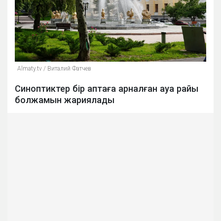
Аlmaty.tv / Виталий Фатчев
Синоптиктер бір аптаға арналған ауа райы
болжамын жариялады