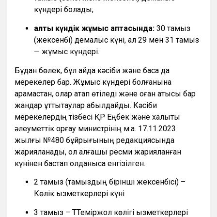
күндері болады;
алты күндік жұмыс аптасында:
30 тамыз
(жексенбі) демалыс күні, ал 29 мен 31 тамыз
— жұмыс күндері.
Бұдан бөлек, бұл айда кәсіби және басқа да
мерекелер бар. Жұмыс күндері болғанына
қарамастан, олар атап өтіледі және оған қатысы бар
жандар құттықтаулар қабылдайды. Кәсіби
мерекелердің тізбесі ҚР Еңбек және халықты
әлеуметтік қорғау министрінің м.а. 17.11.2023
жылғы №480 бұйрығының редакциясында
жарияланады, ол алғашқы ресми жарияланған
күнінен бастап қолданысқа енгізілген.
2 тамыз (тамыздың бірінші жексенбісі) –
Көлік қызметкерлері күні
3 тамыз – ТТеміржол көлігі қызметкерлері