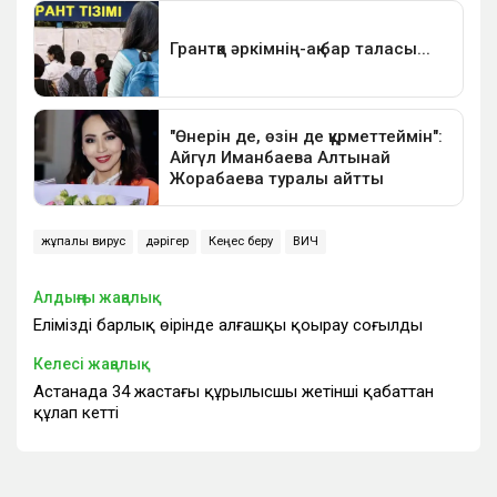
жұқпалы вирус
дәрігер
Кеңес беру
ВИЧ
Алдыңғы жаңалық
Еліміздің барлық өңірінде алғашқы қоңырау соғылды
Келесі жаңалық
Астанада 34 жастағы құрылысшы жетінші қабаттан
құлап кетті