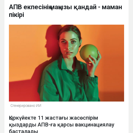
АПВ екпесінің маңызы қандай - маман
пікірі
Сгенерировано ИИ
Қыркүйекте 11 жастағы жасөспірім
қыздарды АПВ-ға қарсы вакцинациялау
басталады