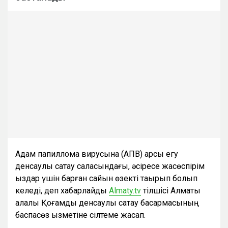
Адам папиллома вирусына (АПВ) қарсы егу
денсаулық сақтау саласындағы, әсіресе жасөспірім
қыздар үшін барған сайын өзекті тақырып болып
келеді, деп хабарлайды
Almaty.tv
тілшісі Алматы
қалалық Қоғамдық денсаулық сақтау басқармасының
баспасөз қызметіне сілтеме жасап.