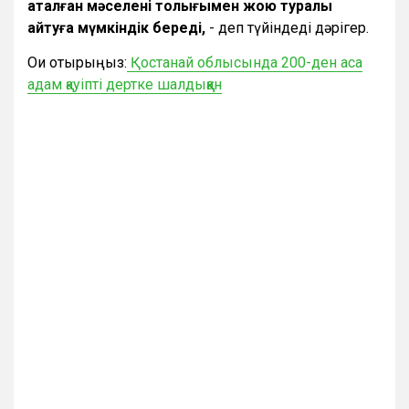
аталған мәселені толығымен жою туралы
айтуға мүмкіндік береді,
- деп түйіндеді дәрігер.
Оқи отырыңыз:
Қостанай облысында 200-ден аса
адам қауіпті дертке шалдыққан