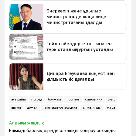
ауа райы
погода
болжам
прогноз
синоптики
лето
август
дожди
температура воздуха
алматинцы
жара
Алдыңғы жаңалық
Еліміздің барлық өңірінде алғашқы қоңырау соғылды