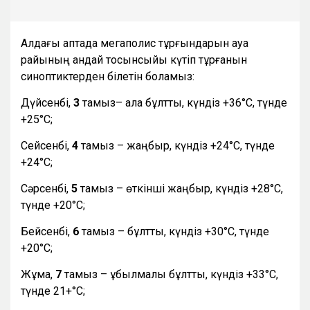
Алдағы аптада мегаполис тұрғындарын ауа
райының қандай тосынсыйы күтіп тұрғанын
синоптиктерден білетін боламыз:
Дүйсенбі,
3
тамыз– ала бұлтты, күндіз +36°С, түнде
+25°С;
Сейсенбі,
4
тамыз – жаңбыр, күндіз +24°С, түнде
+24°С;
Сәрсенбі,
5
тамыз – өткінші жаңбыр, күндіз +28°С,
түнде +20°С;
Бейсенбі,
6
тамыз – бұлтты, күндіз +30°С, түнде
+20°С;
Жұма,
7
тамыз – құбылмалы бұлтты, күндіз +33°С,
түнде 21+°С;