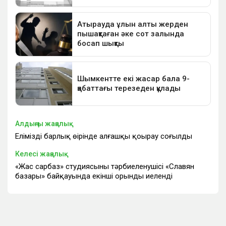
Алдыңғы жаңалық
Еліміздің барлық өңірінде алғашқы қоңырау соғылды
Келесі жаңалық
«Жас сарбаз» студиясының тәрбиеленушісі «Славян
базары» байқауында екінші орынды иеленді