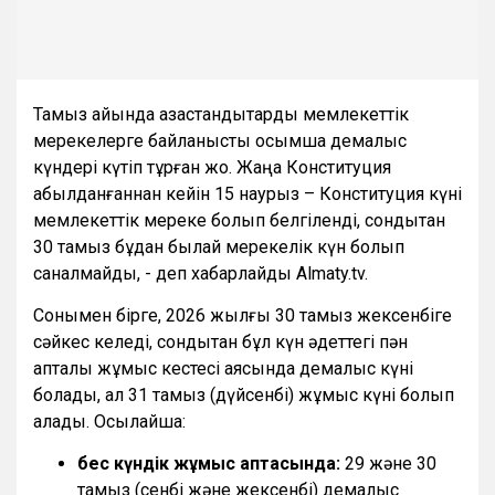
Тамыз айында қазақстандықтарды мемлекеттік
мерекелерге байланысты қосымша демалыс
күндері күтіп тұрған жоқ. Жаңа Конституция
қабылданғаннан кейін 15 наурыз – Конституция күні
мемлекеттік мереке болып белгіленді, сондықтан
30 тамыз бұдан былай мерекелік күн болып
саналмайды, - деп хабарлайды Almaty.tv.
Сонымен бірге, 2026 жылғы 30 тамыз жексенбіге
сәйкес келеді, сондықтан бұл күн әдеттегі пән
апталық жұмыс кестесі аясында демалыс күні
болады, ал 31 тамыз (дүйсенбі) жұмыс күні болып
қалады. Осылайша:
бес күндік жұмыс аптасында:
29 және 30
тамыз (сенбі және жексенбі) демалыс