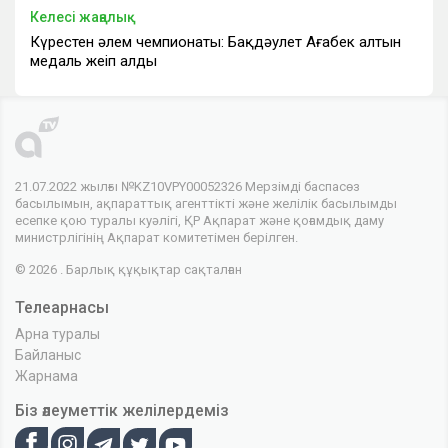
Келесі жаңалық
Күрестен әлем чемпионаты: Бақдәулет Ағабек алтын
медаль жеңіп алды
21.07.2022 жылғы №KZ10VPY00052326 Мерзімді баспасөз
басылымын, ақпараттық агенттікті және желілік басылымды
есепке қою туралы куәлігі, ҚР Ақпарат және қоғамдық даму
министрлігінің Ақпарат комитетімен берілген.
© 2026 . Барлық құқықтар сақталған
Телеарнасы
Арна туралы
Байланыс
Жарнама
Біз әлеуметтік желілердеміз