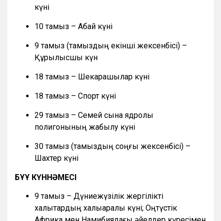
күні
10 тамыз – Абай күні
9 тамыз (тамыздың екінші жексенбісі) –
Құрылысшы күн
18 тамыз – Шекарашылар күні
18 тамыз – Спорт күні
29 тамыз – Семей сынақ ядролық
полигонының жабылу күні
30 тамыз (тамыздың соңғы жексенбісі) –
Шахтер күні
БҰҰ КҮННӘМЕСІ
9 тамыз – Дүниежүзілік жергілікті
халықтардың халықаралық күні; Оңтүстік
Африка мен Намибиядағы әйелдер күресімен