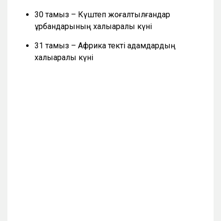
30 тамыз – Күштеп жоғалтылғандар
құрбандарының халықаралық күні
31 тамыз – Африка текті адамдардың
халықаралық күні