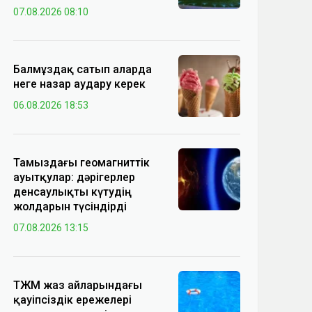
07.08.2026 08:10
Балмұздақ сатып аларда
неге назар аудару керек
06.08.2026 18:53
Тамыздағы геомагниттік
ауытқулар: дәрігерлер
денсаулықты күтудің
жолдарын түсіндірді
07.08.2026 13:15
ТЖМ жаз айларындағы
қауіпсіздік ережелері