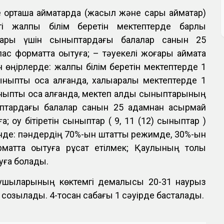
 орташа аймақтарда (жасыл және сары аймақтар)
егі жалпы білім беретін мектептерде барлық
лары үшін сыныптардағы балалар санын 25
с форматта оқытуға; – тәуекелі жоғары аймақта
ан өңірлерде: жалпы білім беретін мектептерде 1
ныпты қоса алғанда, халықаралық мектептерде 1
ныпты қоса алғанда, мектеп алды сыныптарының
птардағы балалар санын 25 адамнан асырмай
а; оқу бітіретін сыныптар ( 9, 11 (12) сыныптар )
шінде: пәндердің 70%-ын штаттық режимде, 30%-ын
рматта оқытуға рұқсат етілмек; Қаулының толық
қуға болады.
оқушыларының көктемгі демалысы 20-31 наурыз
 созылады. 4-тоқсан сабағы 1 сәуірде басталады.