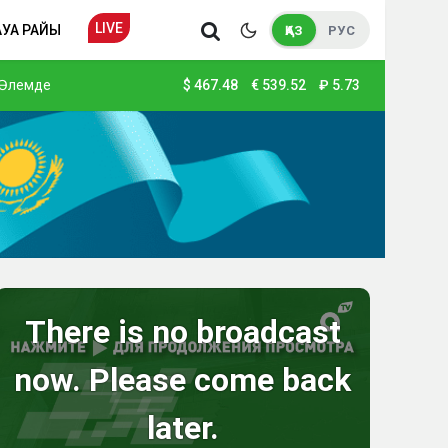
LIVE
АУА РАЙЫ
ҚАЗ
РУС
Әлемде
$
467.48
€
539.52
₽
5.73