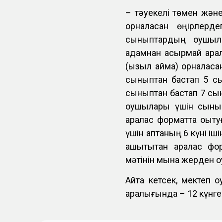
– тәуекелі төмен және
орналасқан өңірлерд
сыныптардың оқушы
адамнан асырмай арала
(қызыл аймақ) орналасқ
сыныптан бастап 5 сы
сыныптан бастап 7 сы
оқушылары үшін сыны
аралас форматта оқытуғ
үшін аптаның 6 күні і
қашықтықтан аралас фо
мәтінін мына жерден о
Айта кетсек, мектеп 
аралығында – 12 күнге