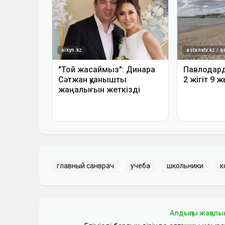
главный санврач
учеба
школьники
к
Алдыңғы жаңалы