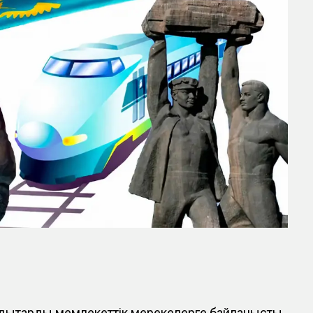
ндықтарды мемлекеттік мерекелерге байланысты