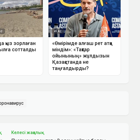
оронавирус
қ
Келесі жаңалық