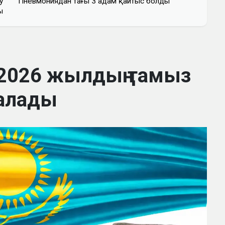
у
Пневмониядан тағы 3 адам қайтыс болды
ы
2026 жылдың тамыз
алады