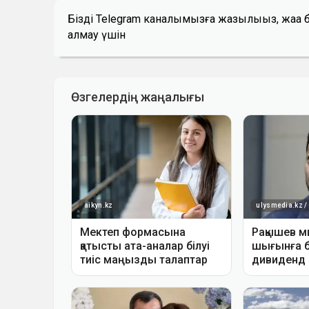
Біздің Telegram каналымызға жазылыңыз, жаң
алмау үшін