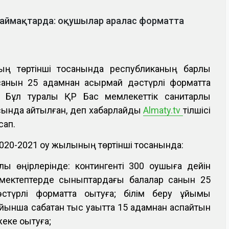
н аймақтарда: оқушылар аралас форматта
ың төртінші тоқсанында республиканың барлық
 санын 25 адамнан асырмай дәстүрлі форматта
ді. Бұл туралы ҚР Бас мемлекеттік санитарлық
ысында айтылған, деп хабарлайды
Almaty.tv
тілшісі
сап.
2020-2021 оқу жылының төртінші тоқсанында:
ық өңірлерінде: контингенті 300 оқушыға дейін
қ мектептерде сыныптардағы балалар санын 25
стүрлі форматта оқытуға; білім беру ұйымы
ойынша сабақтан тыс уақытта 15 адамнан аспайтын
еке оқытуға;