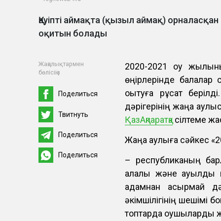
Қауіпті аймақта (қызыл аймақ) орналасқа
оқитын болады
Жаңалықтармен
2020-2021 оқу жылын
бөлісіңіз
өңірлерінде балалар
оқытуға рұқсат беріл
Поделиться
дәрігерінің жаңа қаул
Твитнуть
ҚазАқпаратқа
сілтеме жа
Поделиться
Жаңа қаулыға сәйкес «
Поделиться
– республиканың барл
қалалық және ауылды
адамнан асырмай дә
әкімшілігінің шешімі б
топтарда оқушыларды ж