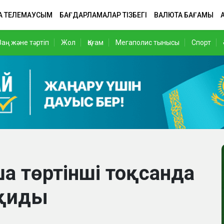
А ТЕЛЕМАУСЫМ
БАҒДАРЛАМАЛАР ТІЗБЕГІ
ВАЛЮТА БАҒАМЫ
Заң және тәртіп
Жол
Қоғам
Мегаполис тынысы
Спорт
а төртінші тоқсанда
оқиды