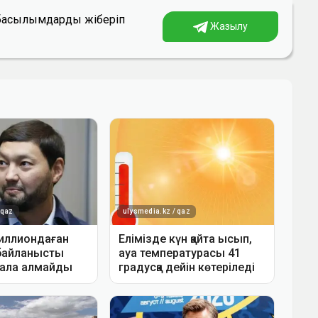
а басылымдарды жіберіп
Жазылу