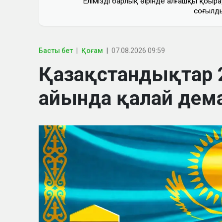
Еліміздің барлық өңірінде алғашқы қоңыра
соғылд
Басты бет
Қоғам
07.08.2026 09:59
Қазақстандықтар 
айында қалай дем