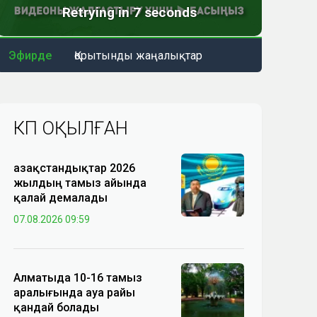
Эфирде
Қорытынды жаңалықтар
КӨП ОҚЫЛҒАН
Қазақстандықтар 2026
жылдың тамыз айында
қалай демалады
07.08.2026 09:59
Алматыда 10-16 тамыз
аралығында ауа райы
қандай болады