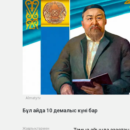
Almaty.tv
Бұл айда 10 демалыс күні бар
Жаңалықтармен
Тамыз айында қазақста