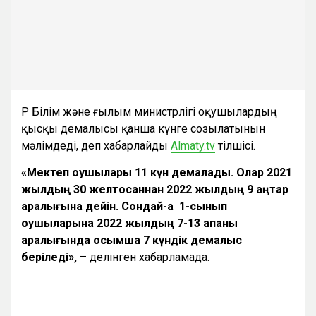
ҚР Білім және ғылым министрлігі оқушылардың
қысқы демалысы қанша күнге созылатынын
мәлімдеді, деп хабарлайды
Almaty.tv
тілшісі.
«Мектеп о
қушылары 11 күн демалады. Олар 2021
жылдың 30 желтоқсаннан 2022 жылдың 9 қаңтар
аралығына дейін. Сондай-ақ 1-сынып
оқушыларына 2022 жылдың 7-13 ақпаны
аралығында қосымша 7 күндік демалыс
беріледі»,
– делінген хабарламада.