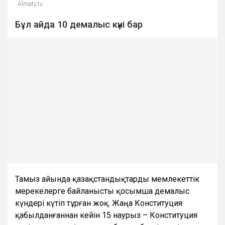
Almaty.tv
Бұл айда 10 демалыс күні бар
Тамыз айында қазақстандықтарды мемлекеттік
мерекелерге байланысты қосымша демалыс
күндері күтіп тұрған жоқ. Жаңа Конституция
қабылданғаннан кейін 15 наурыз – Конституция