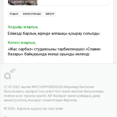
отдых
казахстанцы
август
Алдыңғы жаңалық
Еліміздің барлық өңірінде алғашқы қоңырау соғылды
Келесі жаңалық
«Жас сарбаз» студиясының тәрбиеленушісі «Славян
базары» байқауында екінші орынды иеленді
21.07.2022 жылғы №KZ10VPY00052326 Мерзімді баспасөз
басылымын, ақпараттық агенттікті және желілік басылымды
есепке қою туралы куәлігі, ҚР Ақпарат және қоғамдық даму
министрлігінің Ақпарат комитетімен берілген.
© 2026 . Барлық құқықтар сақталған