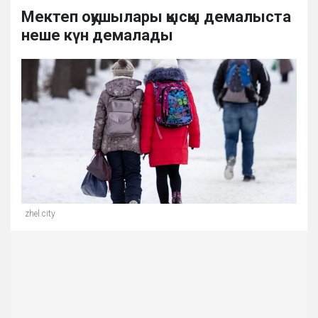
Мектеп оқушылары қысқы демалыста
неше күн демалады
zhel.city