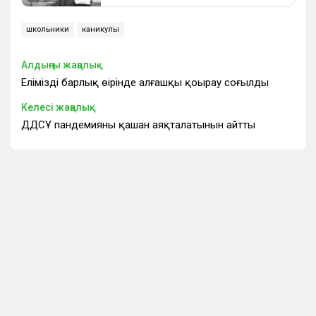
школьники
каникулы
Алдыңғы жаңалық
Еліміздің барлық өңірінде алғашқы қоңырау соғылды
Келесі жаңалық
ДДСҰ пандемияның қашан аяқталатынын айтты