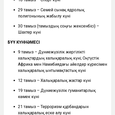
29 тамыз – Семей сынақ ядролық
полигонының жабылу күні
30 тамыз (тамыздың соңғы жексенбісі) –
Шахтер күні
БҰҰ КҮННӘМЕСІ
9 тамыз – Дүниежүзілік жергілікті
халықтардың халықаралық күні; Оңтүстік
Африка мен Намибиядағы әйелдер күресімен
халықаралық ынтымақтастық күні
12 тамыз – Халықаралық жастар күні
19 тамыз – Дүниежүзілік гуманитарлық
көмек күні
21 тамыз – Терроризм құрбандарын
халықаралық еске алу күні