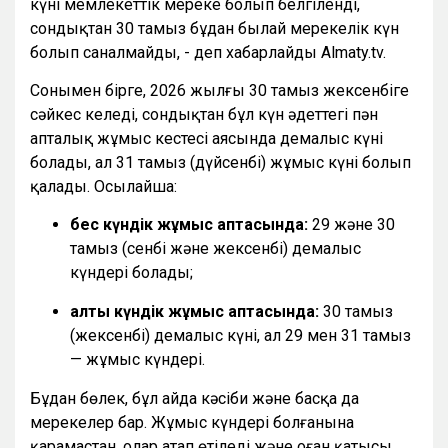
күні мемлекеттік мереке болып белгіленді,
сондықтан 30 тамыз бұдан былай мерекелік күн
болып саналмайды, - деп хабарлайды Almaty.tv.
Сонымен бірге, 2026 жылғы 30 тамыз жексенбіге
сәйкес келеді, сондықтан бұл күн әдеттегі пән
апталық жұмыс кестесі аясында демалыс күні
болады, ал 31 тамыз (дүйсенбі) жұмыс күні болып
қалады. Осылайша:
бес күндік жұмыс аптасында:
29 және 30
тамыз (сенбі және жексенбі) демалыс
күндері болады;
алты күндік жұмыс аптасында:
30 тамыз
(жексенбі) демалыс күні, ал 29 мен 31 тамыз
— жұмыс күндері.
Бұдан бөлек, бұл айда кәсіби және басқа да
мерекелер бар. Жұмыс күндері болғанына
қарамастан, олар атап өтіледі және оған қатысы