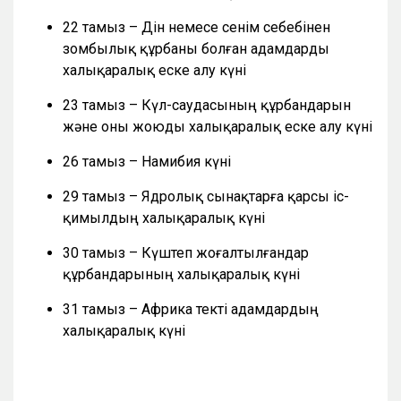
22 тамыз – Дін немесе сенім себебінен
зомбылық құрбаны болған адамдарды
халықаралық еске алу күні
23 тамыз – Күл-саудасының құрбандарын
және оны жоюды халықаралық еске алу күні
26 тамыз – Намибия күні
29 тамыз – Ядролық сынақтарға қарсы іс-
қимылдың халықаралық күні
30 тамыз – Күштеп жоғалтылғандар
құрбандарының халықаралық күні
31 тамыз – Африка текті адамдардың
халықаралық күні