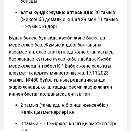
болады;
алты күндік жұмыс аптасында:
30 тамыз
(жексенбі) демалыс күні, ал 29 мен 31 тамыз
— жұмыс күндері.
Бұдан бөлек, бұл айда кәсіби және басқа да
мерекелер бар. Жұмыс күндері болғанына
қарамастан, олар атап өтіледі және оған қатысы
бар жандар құттықтаулар қабылдайды. Кәсіби
мерекелердің тізбесі ҚР Еңбек және халықты
әлеуметтік қорғау министрінің м.а. 17.11.2023
жылғы №480 бұйрығының редакциясында
жарияланады, ол алғашқы ресми жарияланған
күнінен бастап қолданысқа енгізілген.
2 тамыз (тамыздың бірінші жексенбісі) –
Көлік қызметкерлері күні
3 тамыз – ТТеміржол көлігі қызметкерлері
күні