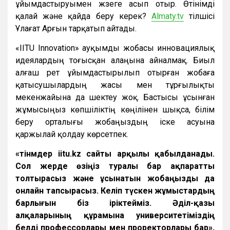
ұйымдастыруымен жүзеге асып отыр. Өтінімді
қалай және қайда беру керек?
Almaty.tv
тілшісі
Ұлағат Арғын тарқатып айтады.
«IITU Innovation» ауқымды жобасы инновациялық
идеялардың тоғысқан алаңына айналмақ. Биыл
алғаш рет ұйымдастырылып отырған жобаға
қатысушылардың жасы мен тұрғылықты
мекенжайына да шектеу жоқ. Бастысы ұсынған
жұмысыңыз көпшіліктің көңілінен шықса, білім
беру орталығы жобаңыздың іске асуына
қаржылай қолдау көрсетпек.
«Өтінмдер iitu.kz сайты арқылы қабылданады.
Сол жерде өзіңіз туралы бар ақпаратты
толтырасыз және ұсынатын жобаңызды да
онлайн тапсырасыз. Келіп түскен жұмыстардың
барлығын біз іріктейміз. Әділ-қазы
алқаларының құрамына университетіміздің
белді профессорлары мен проректорлары бар»,