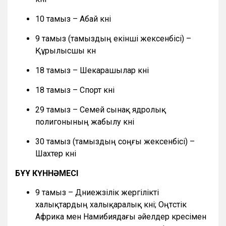
10 тамыз – Абай күні
9 тамыз (тамыздың екінші жексенбісі) –
Құрылысшы күн
18 тамыз – Шекарашылар күні
18 тамыз – Спорт күні
29 тамыз – Семей сынақ ядролық
полигонының жабылу күні
30 тамыз (тамыздың соңғы жексенбісі) –
Шахтер күні
БҰҰ КҮННӘМЕСІ
9 тамыз – Дүниежүзілік жергілікті
халықтардың халықаралық күні; Оңтүстік
Африка мен Намибиядағы әйелдер күресімен