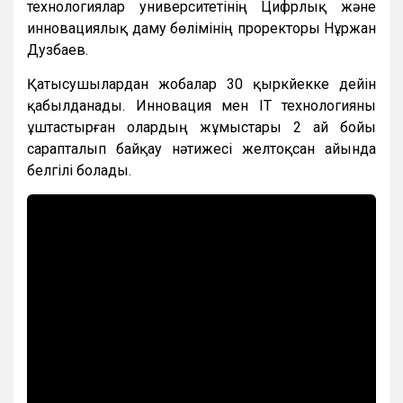
технологиялар университетінің Цифрлық және
инновациялық даму бөлімінің проректоры Нұржан
Дузбаев.
Қатысушылардан жобалар 30 қыркүйекке дейін
қабылданады. Инновация мен IT технологияны
ұштастырған олардың жұмыстары 2 ай бойы
сарапталып байқау нәтижесі желтоқсан айында
белгілі болады.