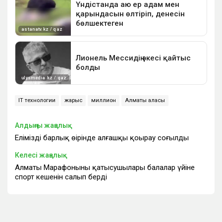
IT технологии
жарыс
миллион
Алматы қаласы
Алдыңғы жаңалық
Еліміздің барлық өңірінде алғашқы қоңырау соғылды
Келесі жаңалық
Алматы Марафонының қатысушылары балалар үйіне
спорт кешенін салып берді