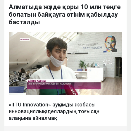
Алматыда жүлде қоры 10 млн теңге
болатын байқауға өтінім қабылдау
басталды
«IITU Innovation» ауқымды жобасы
инновациялық идеялардың тоғысқан
алаңына айналмақ