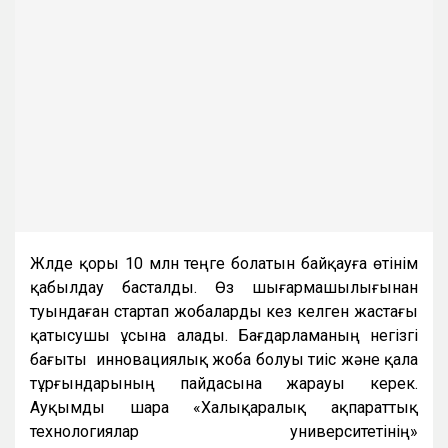
Жүлде қоры 10 млн теңге болатын байқауға өтінім
қабылдау басталды. Өз шығармашылығынан
туындаған стартап жобаларды кез келген жастағы
қатысушы ұсына алады. Бағдарламаның негізгі
бағыты инновациялық жоба болуы тиіс және қала
тұрғындарының пайдасына жарауы керек.
Ауқымды шара «Халықаралық ақпараттық
технологиялар университетінің»