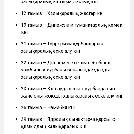
халықаралық ынтымақтастық күні
12 тамыз – Халықаралық жастар күні
19 тамыз – Дүниежүзілік гуманитарлық көмек
күні
21 тамыз – Терроризм құрбандарын
халықаралық еске алу күні
22 тамыз – Дін немесе сенім себебінен
зомбылық құрбаны болған адамдарды
халықаралық еске алу күні
23 тамыз – Күл-саудасының құрбандарын
және оны жоюды халықаралық еске алу күні
26 тамыз – Намибия күні
29 тамыз – Ядролық сынақтарға қарсы іс-
қимылдың халықаралық күні