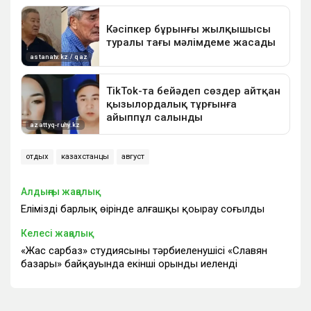
отдых
казахстанцы
август
Алдыңғы жаңалық
Еліміздің барлық өңірінде алғашқы қоңырау соғылды
Келесі жаңалық
«Жас сарбаз» студиясының тәрбиеленушісі «Славян
базары» байқауында екінші орынды иеленді