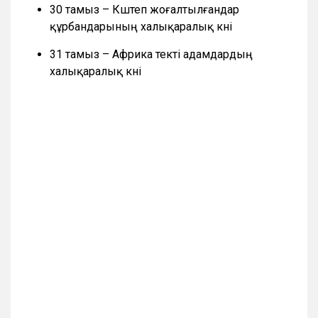
30 тамыз – Күштеп жоғалтылғандар
құрбандарының халықаралық күні
31 тамыз – Африка текті адамдардың
халықаралық күні