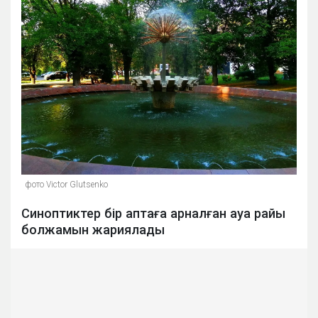
фото Victor Glutsenko
Синоптиктер бір аптаға арналған ауа райы
болжамын жариялады