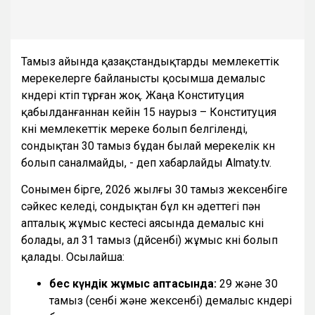
Тамыз айында қазақстандықтарды мемлекеттік
мерекелерге байланысты қосымша демалыс
күндері күтіп тұрған жоқ. Жаңа Конституция
қабылданғаннан кейін 15 наурыз – Конституция
күні мемлекеттік мереке болып белгіленді,
сондықтан 30 тамыз бұдан былай мерекелік күн
болып саналмайды, - деп хабарлайды Almaty.tv.
Сонымен бірге, 2026 жылғы 30 тамыз жексенбіге
сәйкес келеді, сондықтан бұл күн әдеттегі пән
апталық жұмыс кестесі аясында демалыс күні
болады, ал 31 тамыз (дүйсенбі) жұмыс күні болып
қалады. Осылайша:
бес күндік жұмыс аптасында:
29 және 30
тамыз (сенбі және жексенбі) демалыс күндері