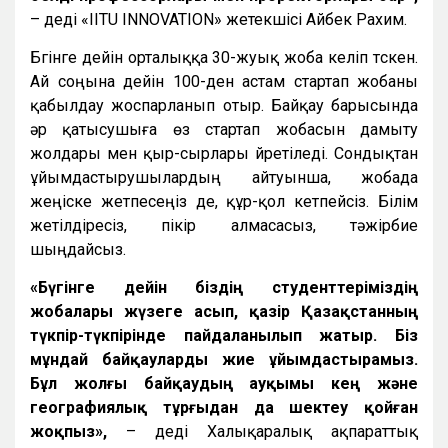
– деді «IITU INNOVATION» жетекшісі Айбек Рахим.
Бүгінге дейін орталыққа 30-жуық жоба келіп түскен.
Ай соңына дейін 100-ден астам стартап жобаны
қабылдау жоспарланып отыр. Байқау барысында
әр қатысушыға өз стартап жобасын дамыту
жолдары мен қыр-сырлары үйретіледі. Сондықтан
ұйымдастырушылардың айтуынша, жобада
жеңіске жетпесеңіз де, құр-қол кетпейсіз. Білім
жетілдіресіз, пікір алмасасыз, тәжірбие
шыңдайсыз.
«Бүгінге дейін біздің студенттеріміздің
жобалары жүзеге асып, қазір Қазақстанның
түкпір-түкпірінде пайдаланылып жатыр. Біз
мұндай байқауларды жие ұйымдастырамыз.
Бұл жолғы байқаудың ауқымы кең және
географиялық тұрғыдан да шектеу қойған
жоқпыз»,
– деді Халықаралық ақпараттық