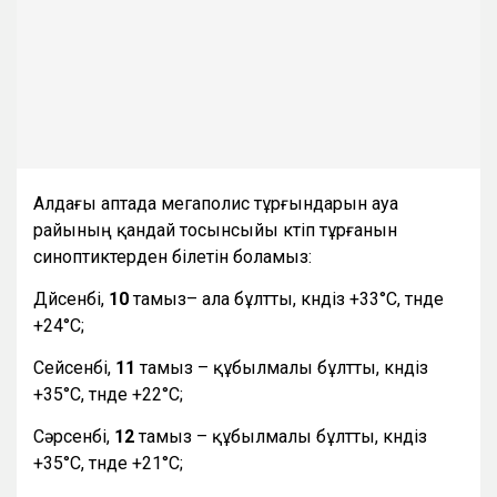
Алдағы аптада мегаполис тұрғындарын ауа
райының қандай тосынсыйы күтіп тұрғанын
синоптиктерден білетін боламыз:
Дүйсенбі,
10
тамыз– ала бұлтты, күндіз +33°С, түнде
+24°С;
Сейсенбі,
11
тамыз – құбылмалы бұлтты, күндіз
+35°С, түнде +22°С;
Сәрсенбі,
12
тамыз – құбылмалы бұлтты, күндіз
+35°С, түнде +21°С;