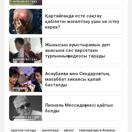
прогноз погоды
синоптики
август
температура в Алматы