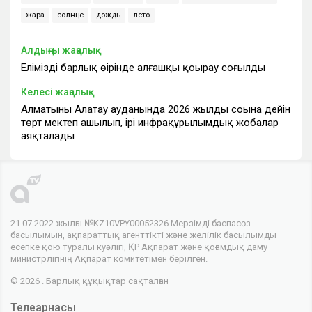
жара
солнце
дождь
лето
Алдыңғы жаңалық
Еліміздің барлық өңірінде алғашқы қоңырау соғылды
Келесі жаңалық
Алматының Алатау ауданында 2026 жылдың соңына дейін
төрт мектеп ашылып, ірі инфрақұрылымдық жобалар
аяқталады
21.07.2022 жылғы №KZ10VPY00052326 Мерзімді баспасөз
басылымын, ақпараттық агенттікті және желілік басылымды
есепке қою туралы куәлігі, ҚР Ақпарат және қоғамдық даму
министрлігінің Ақпарат комитетімен берілген.
© 2026 . Барлық құқықтар сақталған
Телеарнасы