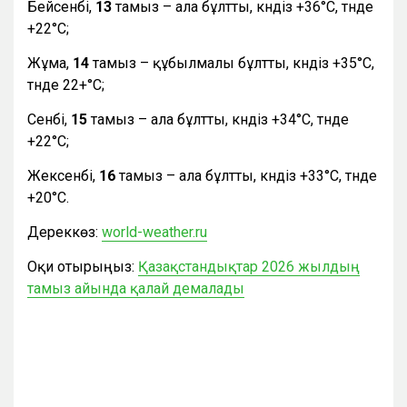
Бейсенбі,
13
тамыз – ала бұлтты, күндіз +36°С, түнде
+22°С;
Жұма,
14
тамыз – құбылмалы бұлтты, күндіз +35°С,
түнде 22+°С;
Сенбі,
15
тамыз – ала бұлтты, күндіз +34°С, түнде
+22°С;
Жексенбі,
16
тамыз – ала бұлтты, күндіз +33°С, түнде
+20°С.
Дереккөз:
world-weather.ru
Оқи отырыңыз:
Қазақстандықтар 2026 жылдың
тамыз айында қалай демалады