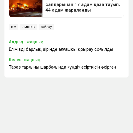
әкім
әкімшілік
сайлау
Алдыңғы жаңалық
Еліміздің барлық өңірінде алғашқы қоңырау соғылды
Келесі жаңалық
Тараз тұрғыны шарбағында «үнді» есірткісін өсірген