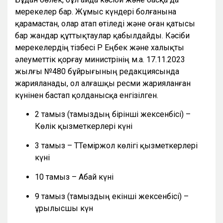
мерекелер бар. Жұмыс күндері болғанына
қарамастан, олар атап өтіледі және оған қатысы
бар жандар құттықтаулар қабылдайды. Кәсіби
мерекелердің тізбесі ҚР Еңбек және халықты
әлеуметтік қорғау министрінің м.а. 17.11.2023
жылғы №480 бұйрығының редакциясында
жарияланады, ол алғашқы ресми жарияланған
күнінен бастап қолданысқа енгізілген.
2 тамыз (тамыздың бірінші жексенбісі) –
Көлік қызметкерлері күні
3 тамыз – ТТеміржол көлігі қызметкерлері
күні
10 тамыз – Абай күні
9 тамыз (тамыздың екінші жексенбісі) –
Құрылысшы күн