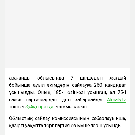
Қарағанды облысында 7 шілдедегі жағдай
бойынша ауыл әкімдерін сайлауға 260 кандидат
ұсынылды. Оның 185-і өзін-өзі ұсынған, ал 75-і
саяси партиялардан, деп хабарлайды
Almaty.tv
тілшісі
ҚазАқпаратқа
сілтеме жасап.
Облыстық сайлау комиссиясының хабарлауынша,
қазіргі уақытта төрт партия өз мүшелерін ұсынды.