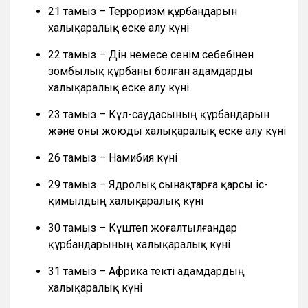
21 тамыз – Терроризм құрбандарын
халықаралық еске алу күні
22 тамыз – Дін немесе сенім себебінен
зомбылық құрбаны болған адамдарды
халықаралық еске алу күні
23 тамыз – Күл-саудасының құрбандарын
және оны жоюды халықаралық еске алу күні
26 тамыз – Намибия күні
29 тамыз – Ядролық сынақтарға қарсы іс-
қимылдың халықаралық күні
30 тамыз – Күштеп жоғалтылғандар
құрбандарының халықаралық күні
31 тамыз – Африка текті адамдардың
халықаралық күні