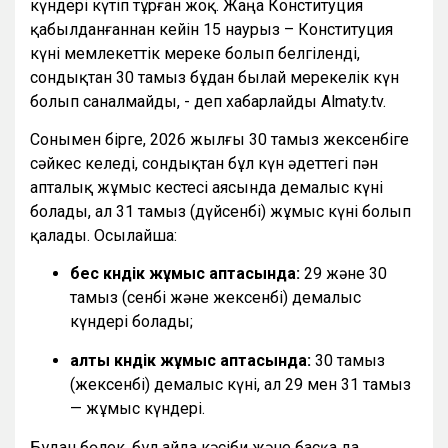
күндері күтіп тұрған жоқ. Жаңа Конституция
қабылданғаннан кейін 15 наурыз – Конституция
күні мемлекеттік мереке болып белгіленді,
сондықтан 30 тамыз бұдан былай мерекелік күн
болып саналмайды, - деп хабарлайды Almaty.tv.
Сонымен бірге, 2026 жылғы 30 тамыз жексенбіге
сәйкес келеді, сондықтан бұл күн әдеттегі пән
апталық жұмыс кестесі аясында демалыс күні
болады, ал 31 тамыз (дүйсенбі) жұмыс күні болып
қалады. Осылайша:
бес күндік жұмыс аптасында:
29 және 30
тамыз (сенбі және жексенбі) демалыс
күндері болады;
алты күндік жұмыс аптасында:
30 тамыз
(жексенбі) демалыс күні, ал 29 мен 31 тамыз
— жұмыс күндері.
Бұдан бөлек, бұл айда кәсіби және басқа да