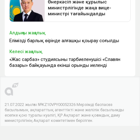
Алдыңғы жаңалық
Еліміздің барлық өңірінде алғашқы қоңырау соғылды
Келесі жаңалық
«Жас сарбаз» студиясының тәрбиеленушісі «Славян
базары» байқауында екінші орынды иеленді
21.07.2022 жылғы №KZ10VPY00052326 Мерзімді баспасөз
басылымын, ақпараттық агенттікті және желілік басылымды
есепке қою туралы куәлігі, ҚР Ақпарат және қоғамдық даму
министрлігінің Ақпарат комитетімен берілген.
© 2026 . Барлық құқықтар сақталған