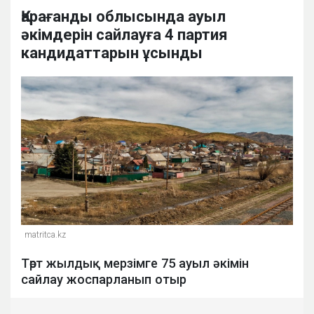
Қарағанды облысында ауыл
әкімдерін сайлауға 4 партия
кандидаттарын ұсынды
matritca.kz
Төрт жылдық мерзімге 75 ауыл әкімін
сайлау жоспарланып отыр