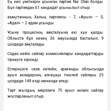
Ең көп үміткерін ұсынған партия Nur Otan болды.
Бұл партиядан 61 кандидат ұсынылып отыр.
Қазақстанның Халық партиясы - 7, «Ауыл» – 5,
«Адал» – 2 адам ұсынды.
Ұсыну процесінің аяқталуына екі күн қалды.
Облыста бұл кезең 26 маусымда басталып, 9
шілдеде аяқталады.
Содан кейін сайлау комиссиялары кандидаттарды
тіркеуге кіріседі.
Естеріңізге сала кетейік, Қарағанды облысында
ауыл әкімдерінің алғашқы тікелей сайлауы 25
шілдеде 149 елді мекенде өтеді.
Төрт жылдық мерзімге 75 ауыл әкімін сайлау
жоспарланып отыр.