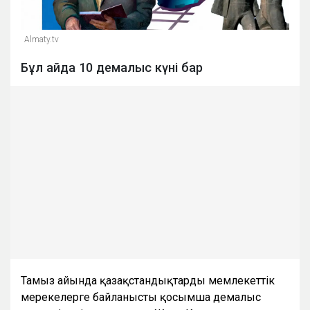
Almaty.tv
Бұл айда 10 демалыс күні бар
Тамыз айында қазақстандықтарды мемлекеттік
мерекелерге байланысты қосымша демалыс