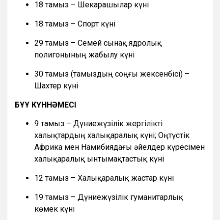
18 тамыз – Шекарашылар күні
18 тамыз – Спорт күні
29 тамыз – Семей сынақ ядролық
полигонының жабылу күні
30 тамыз (тамыздың соңғы жексенбісі) –
Шахтер күні
БҰҰ КҮННӘМЕСІ
9 тамыз – Дүниежүзілік жергілікті
халықтардың халықаралық күні; Оңтүстік
Африка мен Намибиядағы әйелдер күресімен
халықаралық ынтымақтастық күні
12 тамыз – Халықаралық жастар күні
19 тамыз – Дүниежүзілік гуманитарлық
көмек күні