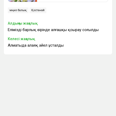
мөңке балық
Қостанай
Алдыңғы жаңалық
Еліміздің барлық өңірінде алғашқы қоңырау соғылды
Келесі жаңалық
Алматыда алаяқ әйел ұсталды