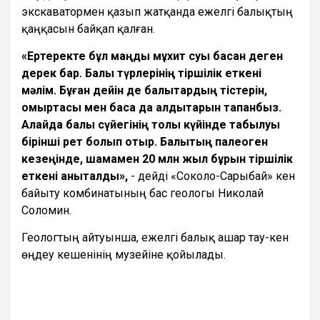
экскаватормен қазып жатқанда ежелгі балықтың
қаңқасын байқап қалған.
«Ертеректе бұл маңды мұхит суы басқан деген
дерек бар. Балық түрлерінің тіршілік еткені
мәлім. Бұған дейін де балықтардың тістерін,
омыртқасы мен басқа да қалдықтарын тапқанбыз.
Алайда балық сүйегінің толық күйінде табылуы
бірінші рет болып отыр. Балықтың палеоген
кезеңінде, шамамен 20 млн жыл бұрын тіршілік
еткені анықталды»,
- дейді «Соколо-Сарыбай» кен
байыту комбинатының бас геологы Николай
Соломин.
Геологтың айтуынша, ежелгі балық Қашар тау-кен
өңдеу кешенінің музейіне қойылады.