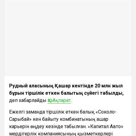
Рудный қаласының Қашар кентінде 20 млн жыл
бұрын тіршілік еткен балықтың сүйегі табылды,
деп хабарлайды
ҚазАқпарат
.
Ежелгі заманда тіршілік еткен балық «Соколо-
Сарыбай» кен байыту комбинатының Қашар
карьерін өңдеу кезінде табылған. «Капитал Авто»
мердігерлік компаниясының қызметкерлері