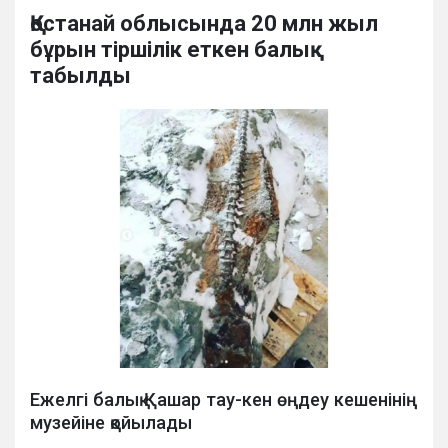
Қостанай облысында 20 млн жыл
бұрын тіршілік еткен балық
табылды
Ежелгі балық Қашар тау-кен өңдеу кешенінің
музейіне қойылады