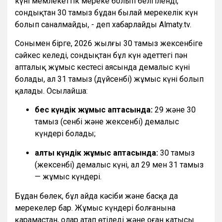
күні мемлекеттік мереке болып белгіленді,
сондықтан 30 тамыз бұдан былай мерекелік күн
болып саналмайды, - деп хабарлайды Almaty.tv.
Сонымен бірге, 2026 жылғы 30 тамыз жексенбіге
сәйкес келеді, сондықтан бұл күн әдеттегі пән
апталық жұмыс кестесі аясында демалыс күні
болады, ал 31 тамыз (дүйсенбі) жұмыс күні болып
қалады. Осылайша:
бес күндік жұмыс аптасында:
29 және 30
тамыз (сенбі және жексенбі) демалыс
күндері болады;
алты күндік жұмыс аптасында:
30 тамыз
(жексенбі) демалыс күні, ал 29 мен 31 тамыз
— жұмыс күндері.
Бұдан бөлек, бұл айда кәсіби және басқа да
мерекелер бар. Жұмыс күндері болғанына
қарамастан, олар атап өтіледі және оған қатысы