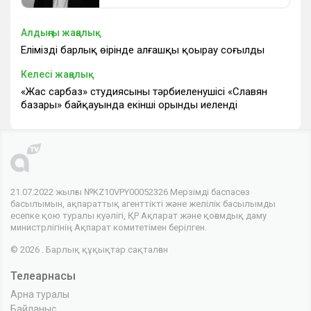
Алдыңғы жаңалық
Еліміздің барлық өңірінде алғашқы қоңырау соғылды
Келесі жаңалық
«Жас сарбаз» студиясының тәрбиеленушісі «Славян
базары» байқауында екінші орынды иеленді
21.07.2022 жылғы №KZ10VPY00052326 Мерзімді баспасөз
басылымын, ақпараттық агенттікті және желілік басылымды
есепке қою туралы куәлігі, ҚР Ақпарат және қоғамдық даму
министрлігінің Ақпарат комитетімен берілген.
© 2026 . Барлық құқықтар сақталған
Телеарнасы
Арна туралы
Байланыс