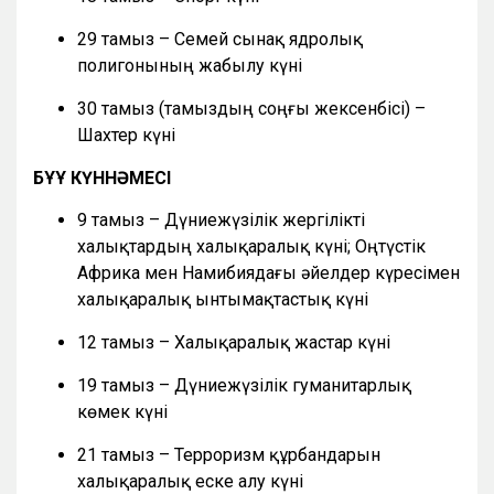
29 тамыз – Семей сынақ ядролық
полигонының жабылу күні
30 тамыз (тамыздың соңғы жексенбісі) –
Шахтер күні
БҰҰ КҮННӘМЕСІ
9 тамыз – Дүниежүзілік жергілікті
халықтардың халықаралық күні; Оңтүстік
Африка мен Намибиядағы әйелдер күресімен
халықаралық ынтымақтастық күні
12 тамыз – Халықаралық жастар күні
19 тамыз – Дүниежүзілік гуманитарлық
көмек күні
21 тамыз – Терроризм құрбандарын
халықаралық еске алу күні