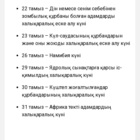
22 тамыз – Дін немесе сенім себебінен
зомбылық құрбаны болған адамдарды
халықаралық еске алу күні
23 тамыз – Күл-саудасының құрбандарын
және оны жоюды халықаралық еске алу күні
26 тамыз – Намибия күні
29 тамыз – Ядролық сынақтарға қарсы іс-
қимылдың халықаралық күні
30 тамыз – Күштеп жоғалтылғандар
құрбандарының халықаралық күні
31 тамыз – Африка текті адамдардың
халықаралық күні