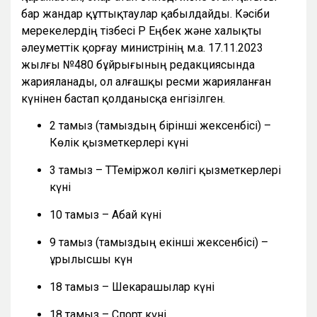
бар жандар құттықтаулар қабылдайды. Кәсіби
мерекелердің тізбесі ҚР Еңбек және халықты
әлеуметтік қорғау министрінің м.а. 17.11.2023
жылғы №480 бұйрығының редакциясында
жарияланады, ол алғашқы ресми жарияланған
күнінен бастап қолданысқа енгізілген.
2 тамыз (тамыздың бірінші жексенбісі) –
Көлік қызметкерлері күні
3 тамыз – ТТеміржол көлігі қызметкерлері
күні
10 тамыз – Абай күні
9 тамыз (тамыздың екінші жексенбісі) –
Құрылысшы күн
18 тамыз – Шекарашылар күні
18 тамыз – Спорт күні