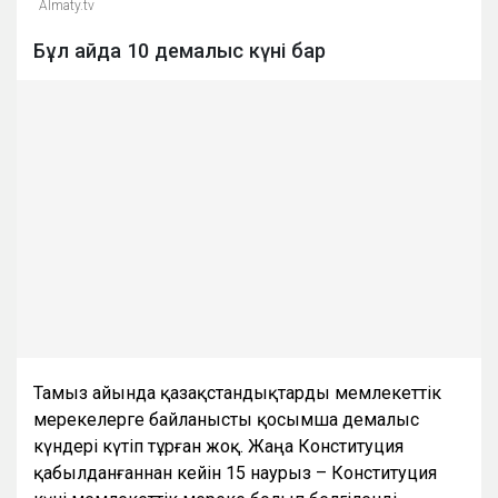
Almaty.tv
Бұл айда 10 демалыс күні бар
Тамыз айында қазақстандықтарды мемлекеттік
мерекелерге байланысты қосымша демалыс
күндері күтіп тұрған жоқ. Жаңа Конституция
қабылданғаннан кейін 15 наурыз – Конституция