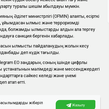
 ұзарту туралы шешім қабылдауы мүмкін.
ның Әділет министрлігі (OFMIN) алаяқтық, есірткі
, ұйымдасқан қылмыс және терроризмді
анда, болжамды қылмыстарды алдын ала тергеу
ндауға санкция бергенін хабарлады.
масын қылмыстық пайдаланудың жолын кесу
лданбады деп күдік тағылды.
elegram ЕО заңдарын, соның ішінде цифрлық
ды ұстанатынын мәлімдеді және мессенджердегі
андарттарға сәйкес келеді және үнемі
еп атап өтті.
а басылымдарды жіберіп
Жазылу