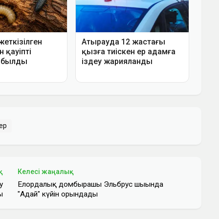
ер
қ
Келесі жаңалық
у
Елордалық домбырашы Эльбрус шыңында
ы
"Адай" күйін орындады