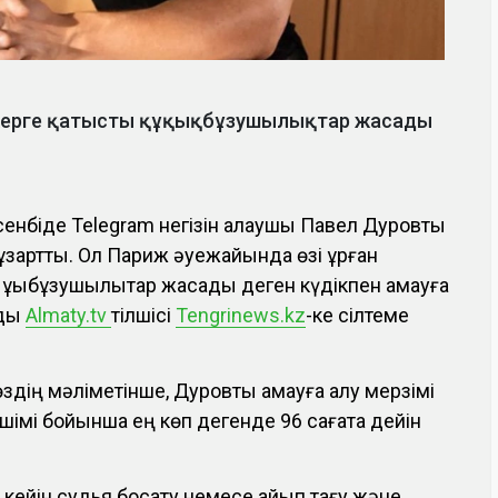
джерге қатысты құқықбұзушылықтар жасады
сенбіде Telegram негізін қалаушы Павел Дуровты
 ұзартты. Ол Париж әуежайында өзі құрған
ұқықбұзушылықтар жасады деген күдікпен қамауға
йды
Almaty.tv
тілшісі
Tengrinews.kz
-ке сілтеме
здің мәліметінше, Дуровты қамауға алу мерзімі
імі бойынша ең көп дегенде 96 сағатқа дейін
 кейін судья босату немесе айып тағу және