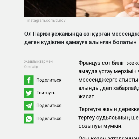
instagram.com/durov
Ол Париж әуежайында өзі құрған мессен
деген күдікпен қамауға алынған болатын
Жаңалықтармен
Француз сот билігі жек
бөлісіңіз
қамауда ұстау мерзімін
мессенджерге қатысты қ
Поделиться
алынды, деп хабарла
Твитнуть
жасап.
Поделиться
Тергеуге жақын дереккө
тергеу судьясының шеш
Поделиться
созылуы мүмкін.
Осы кезең аяқталғаннан