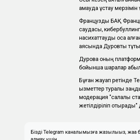
қамауда ұстау мерзімін
Француздық БАҚ Франция
саудасы, кибербуллинг
насихаттауды қоса алғ
аясында Дуровты тұтқы
Дуровқа оның платфор
бойынша шаралар қабы
Бұған жауап ретінде T
қызметтер туралы заң
модерация "салалық ст
жетілдіріліп отырады" д
Біздің Telegram каналымызға жазылыңыз, жаң
алмау үшін