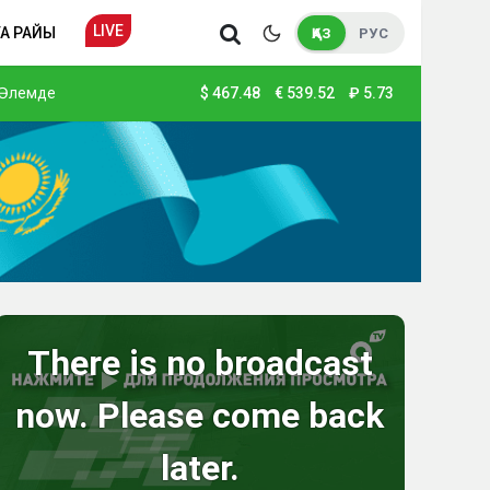
LIVE
А РАЙЫ
ҚАЗ
РУС
Әлемде
$
467.48
€
539.52
₽
5.73