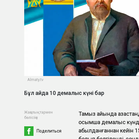
Almaty.tv
Бұл айда 10 демалыс күні бар
Жаңалықтармен
Тамыз айында қазақста
бөлісіңіз
қосымша демалыс күнде
қабылданғаннан кейін 
Поделиться
болып белгіленді, сон