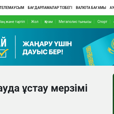
 ТЕЛЕМАУСЫМ
БАҒДАРЛАМАЛАР ТІЗБЕГІ
ВАЛЮТА БАҒАМЫ
АУ
Заң және тәртіп
Жол
Қоғам
Мегаполис тынысы
Спорт
уда ұстау мерзімі