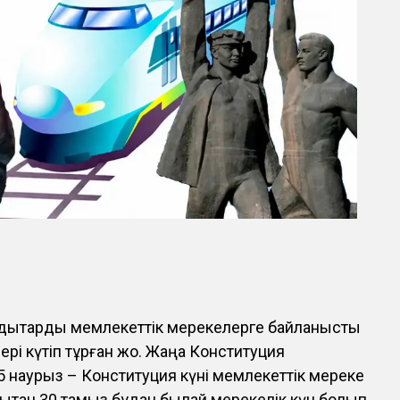
ндықтарды мемлекеттік мерекелерге байланысты
рі күтіп тұрған жоқ. Жаңа Конституция
15 наурыз – Конституция күні мемлекеттік мереке
дықтан 30 тамыз бұдан былай мерекелік күн болып