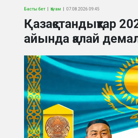
Басты бет
Қоғам
07.08.2026 09:45
Қазақстандықтар 
айында қалай дем