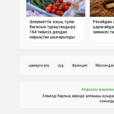
қамауға алу
суд
Франция
Мессендж
Алдыңғы жаңалы
Еліміздің барлық өңірінде алғашқы қоңыра
соғылд