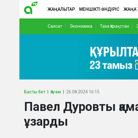
ЖАҢАЛЫҚТАР
МЕНШІКТІ ӨНДІРІС
ЖАҢА
Саясат
Экономика
Таза Қазақстан
Басты бет
Қоғам
26.08.2024 16:15
Павел Дуровты қама
ұзарды