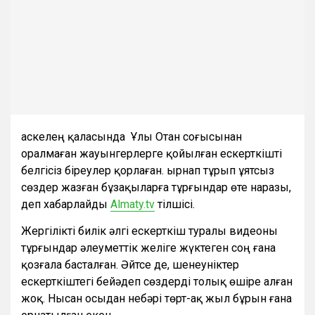
Қаскелең қаласында Ұлы Отан соғысынан
оралмаған жауынгерлерге қойылған ескерткішті
белгісіз біреулер қорлаған. Қырнап тұрып ұятсыз
сөздер жазған бұзақыларға тұрғындар өте наразы,
деп хабарлайды
Almaty.tv
тілшісі.
Жергілікті билік әлгі ескерткіш туралы видеоны
тұрғындар әлеуметтік желіге жүктеген соң ғана
қозғала басталған. Әйтсе де, шенеуніктер
ескерткіштегі бейәдеп сөздерді толық өшіре алған
жоқ. Нысан осыдан небәрі төрт-ақ жыл бұрын ғана