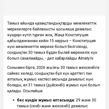
Тамыз айында қазақстандықтарды мемлекеттік
мерекелерге байланысты қосымша демалыс
күндері күтіп тұрған жоқ. Жаңа Конституция
қабылданғаннан кейін 15 наурыз – Конституция
күні мемлекеттік мереке болып белгіленді,
сондықтан 30 тамыз бұдан былай мерекелік күн
болып саналмайды, - деп хабарлайды Almaty.tv.
Сонымен бірге, 2026 жылғы 30 тамыз жексенбіге
сәйкес келеді, сондықтан бұл күн әдеттегі пән
апталық жұмыс кестесі аясында демалыс күні
болады, ал 31 тамыз (дүйсенбі) жұмыс күні болып
қалады. Осылайша:
бес күндік жұмыс аптасында:
29 және 30
тамыз (сенбі және жексенбі) демалыс