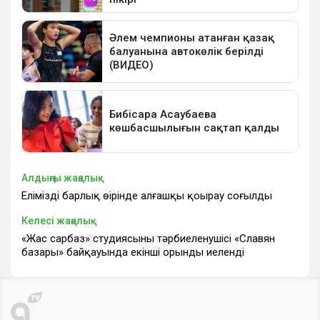
Алдыңғы жаңалық
Еліміздің барлық өңірінде алғашқы қоңырау соғылды
Келесі жаңалық
«Жас сарбаз» студиясының тәрбиеленушісі «Славян
базары» байқауында екінші орынды иеленді