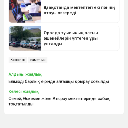
Каскелен
памятник
Алдыңғы жаңалық
Еліміздің барлық өңірінде алғашқы қоңырау соғылды
Келесі жаңалық
Семей, Өскемен және Атырау мектептерінде сабақ
тоқтатылды