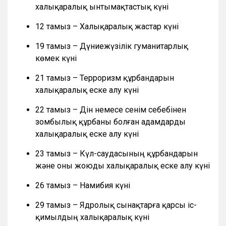
халықаралық ынтымақтастық күні
12 тамыз – Халықаралық жастар күні
19 тамыз – Дүниежүзілік гуманитарлық
көмек күні
21 тамыз – Терроризм құрбандарын
халықаралық еске алу күні
22 тамыз – Дін немесе сенім себебінен
зомбылық құрбаны болған адамдарды
халықаралық еске алу күні
23 тамыз – Күл-саудасының құрбандарын
және оны жоюды халықаралық еске алу күні
26 тамыз – Намибия күні
29 тамыз – Ядролық сынақтарға қарсы іс-
қимылдың халықаралық күні