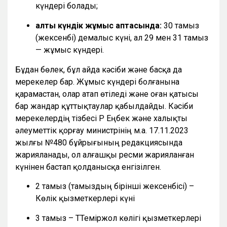
күндері болады;
алты күндік жұмыс аптасында:
30 тамыз
(жексенбі) демалыс күні, ал 29 мен 31 тамыз
— жұмыс күндері.
Бұдан бөлек, бұл айда кәсіби және басқа да
мерекелер бар. Жұмыс күндері болғанына
қарамастан, олар атап өтіледі және оған қатысы
бар жандар құттықтаулар қабылдайды. Кәсіби
мерекелердің тізбесі ҚР Еңбек және халықты
әлеуметтік қорғау министрінің м.а. 17.11.2023
жылғы №480 бұйрығының редакциясында
жарияланады, ол алғашқы ресми жарияланған
күнінен бастап қолданысқа енгізілген.
2 тамыз (тамыздың бірінші жексенбісі) –
Көлік қызметкерлері күні
3 тамыз – ТТеміржол көлігі қызметкерлері