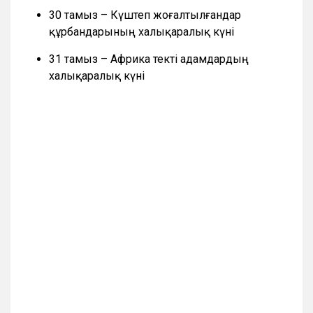
30 тамыз – Күштеп жоғалтылғандар
құрбандарының халықаралық күні
31 тамыз – Африка текті адамдардың
халықаралық күні