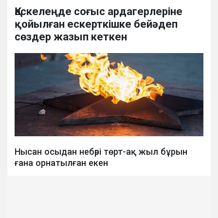
Қаскелеңде соғыс ардагерлеріне
қойылған ескерткішке бейәдеп
сөздер жазып кеткен
Нысан осыдан небәрі төрт-ақ жыл бұрын
ғана орнатылған екен