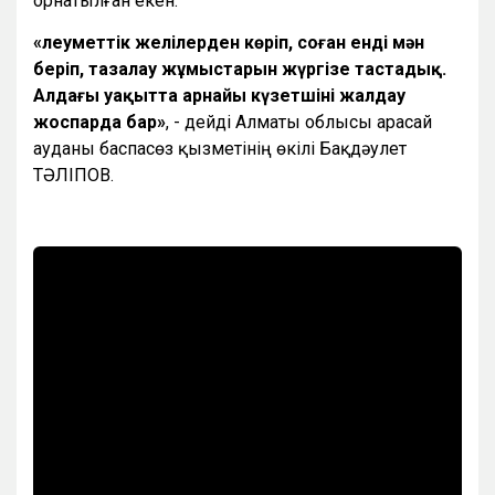
орнатылған екен.
«Әлеуметтік желілерден көріп, соған енді мән
беріп, тазалау жұмыстарын жүргізе тастадық.
Алдағы уақытта арнайы күзетшіні жалдау
жоспарда бар»
, - дейді Алматы облысы Қарасай
ауданы баспасөз қызметінің өкілі Бақдәулет
ТӘЛІПОВ.