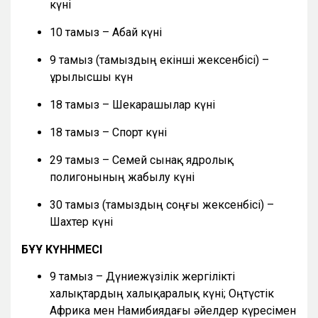
күні
10 тамыз – Абай күні
9 тамыз (тамыздың екінші жексенбісі) –
Құрылысшы күн
18 тамыз – Шекарашылар күні
18 тамыз – Спорт күні
29 тамыз – Семей сынақ ядролық
полигонының жабылу күні
30 тамыз (тамыздың соңғы жексенбісі) –
Шахтер күні
БҰҰ КҮННӘМЕСІ
9 тамыз – Дүниежүзілік жергілікті
халықтардың халықаралық күні; Оңтүстік
Африка мен Намибиядағы әйелдер күресімен