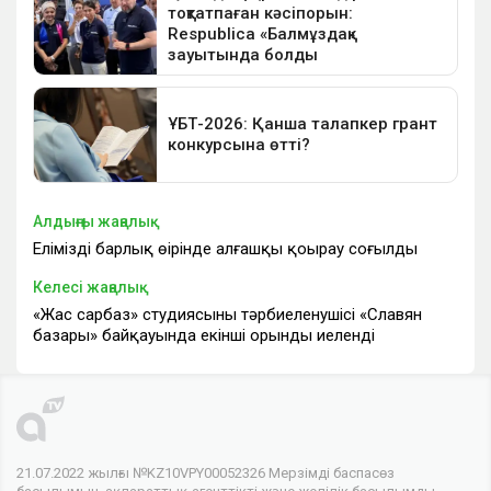
Алдыңғы жаңалық
Еліміздің барлық өңірінде алғашқы қоңырау соғылды
Келесі жаңалық
«Жас сарбаз» студиясының тәрбиеленушісі «Славян
базары» байқауында екінші орынды иеленді
21.07.2022 жылғы №KZ10VPY00052326 Мерзімді баспасөз