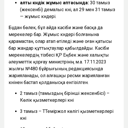
алты күндік жұмыс аптасында:
30 тамыз
(жексенбі) демалыс күні, ал 29 мен 31 тамыз
— жұмыс күндері.
Бұдан бөлек, бұл айда кәсіби және басқа да
мерекелер бар. Жұмыс күндері болғанына
қарамастан, олар атап өтіледі және оған қатысы
бар жандар құттықтаулар қабылдайды. Кәсіби
мерекелердің тізбесі ҚР Еңбек және халықты
әлеуметтік қорғау министрінің м.а. 17.11.2023
жылғы №480 бұйрығының редакциясында
жарияланады, ол алғашқы ресми жарияланған
күнінен бастап қолданысқа енгізілген.
2 тамыз (тамыздың бірінші жексенбісі) –
Көлік қызметкерлері күні
3 тамыз – ТТеміржол көлігі қызметкерлері
күні