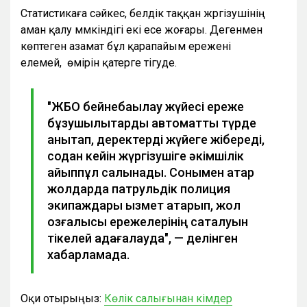
Статистикаға сәйкес, белдік таққан жүргізушінің
аман қалу мүмкіндігі екі есе жоғары. Дегенмен
көптеген азамат бұл қарапайым ережені
елемей, өмірін қатерге тігуде.
"ЖБО бейнебақылау жүйесі ереже
бұзушылықтарды автоматты түрде
анықтап, деректерді жүйеге жібереді,
содан кейін жүргізушіге әкімшілік
айыппұл салынады. Сонымен қатар
жолдарда патрульдік полиция
экипаждары қызмет атқарып, жол
қозғалысы ережелерінің сақталуын
тікелей қадағалауда", — делінген
хабарламада.
Оқи отырыңыз:
Көлік салығынан кімдер