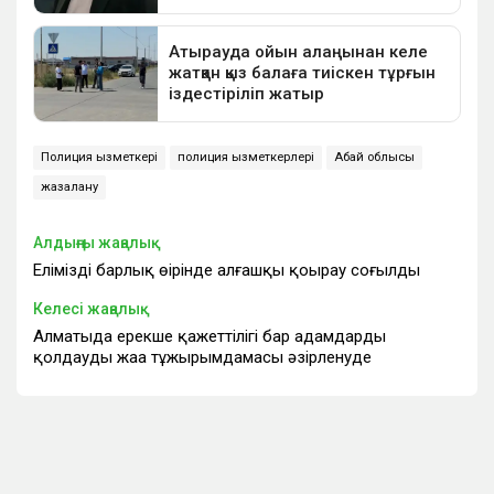
Полиция қызметкері
полиция қызметкерлері
Абай облысы
жазалану
Алдыңғы жаңалық
Еліміздің барлық өңірінде алғашқы қоңырау соғылды
Келесі жаңалық
Алматыда ерекше қажеттілігі бар адамдарды
қолдаудың жаңа тұжырымдамасы әзірленуде