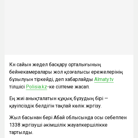
Күн сайын жедел басқару орталығының
бейнекамералары жол қозғалысы ережелерінің
бұзылуын тіркейді, деп хабарлайды
Almaty.tv
тілшісі
Polisia.kz
-ке сілтеме жасап.
Ең жиі анықталатын құқық бұзудың бірі —
қауіпсіздік белдігін тақпай көлік жүргізу.
Жыл басынан бері Абай облысында осы себеппен
1338 жүргізуші әкімшілік жауапкершілікке
тартылды.