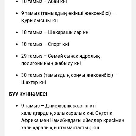
10 тамыз – Абай күні
9 тамыз (тамыздың екінші жексенбісі) –
Құрылысшы күн
18 тамыз – Шекарашылар күні
18 тамыз – Спорт күні
29 тамыз – Семей сынақ ядролық
полигонының жабылу күні
30 тамыз (тамыздың соңғы жексенбісі) –
Шахтер күні
БҰҰ КҮННӘМЕСІ
9 тамыз – Дүниежүзілік жергілікті
халықтардың халықаралық күні; Оңтүстік
Африка мен Намибиядағы әйелдер күресімен
халықаралық ынтымақтастық күні