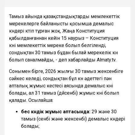
Тамыз айында қазақстандықтарды мемлекеттік
мерекелерге байланысты қосымша демалыс
күндері күтіп тұрған жоқ. Жаңа Конституция
қабылданғаннан кейін 15 наурыз – Конституция
күні мемлекеттік мереке болып белгіленді,
сондықтан 30 тамыз бұдан былай мерекелік күн
болып саналмайды, - деп хабарлайды Almaty.tv.
Сонымен бірге, 2026 жылғы 30 тамыз жексенбіге
сәйкес келеді, сондықтан бұл күн әдеттегі пән
апталық жұмыс кестесі аясында демалыс күні
болады, ал 31 тамыз (дүйсенбі) жұмыс күні болып
қалады. Осылайша:
бес күндік жұмыс аптасында:
29 және 30
тамыз (сенбі және жексенбі) демалыс күндері
болады;