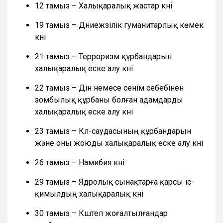
12 тамыз – Халықаралық жастар күні
19 тамыз – Дүниежүзілік гуманитарлық көмек
күні
21 тамыз – Терроризм құрбандарын
халықаралық еске алу күні
22 тамыз – Дін немесе сенім себебінен
зомбылық құрбаны болған адамдарды
халықаралық еске алу күні
23 тамыз – Күл-саудасының құрбандарын
және оны жоюды халықаралық еске алу күні
26 тамыз – Намибия күні
29 тамыз – Ядролық сынақтарға қарсы іс-
қимылдың халықаралық күні
30 тамыз – Күштеп жоғалтылғандар