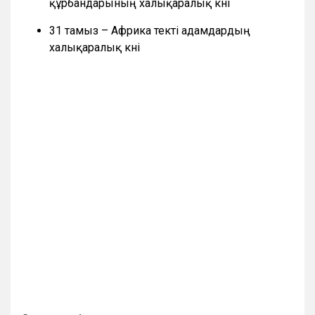
құрбандарының халықаралық күні
31 тамыз – Африка текті адамдардың
халықаралық күні