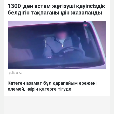
1300-ден астам жүргізуші қауіпсіздік
белдігін тақпағаны үшін жазаланды
polisia.kz
Көптеген азамат бұл қарапайым ережені
елемей, өмірін қатерге тігуде