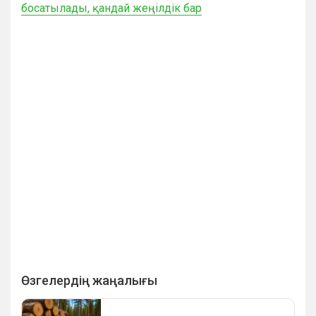
босатылады, қандай жеңілдік бар