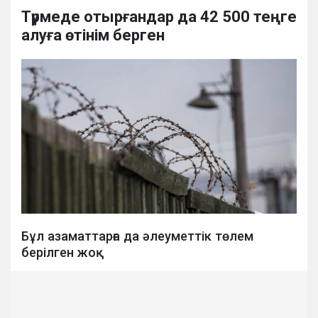
Түрмеде отырғандар да 42 500 теңге
алуға өтінім берген
Бұл азаматтарға да әлеуметтік төлем
берілген жоқ