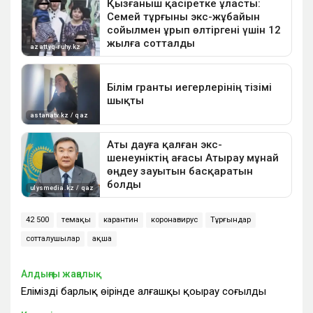
42 500
өтемақы
карантин
коронавирус
Тұрғындар
сотталушылар
ақша
Алдыңғы жаңалық
Еліміздің барлық өңірінде алғашқы қоңырау соғылды