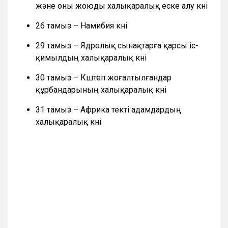
және оны жоюды халықаралық еске алу күні
26 тамыз – Намибия күні
29 тамыз – Ядролық сынақтарға қарсы іс-
қимылдың халықаралық күні
30 тамыз – Күштеп жоғалтылғандар
құрбандарының халықаралық күні
31 тамыз – Африка текті адамдардың
халықаралық күні