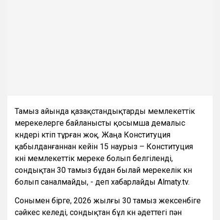
Тамыз айында қазақстандықтарды мемлекеттік
мерекелерге байланысты қосымша демалыс
күндері күтіп тұрған жоқ. Жаңа Конституция
қабылданғаннан кейін 15 наурыз – Конституция
күні мемлекеттік мереке болып белгіленді,
сондықтан 30 тамыз бұдан былай мерекелік күн
болып саналмайды, - деп хабарлайды Almaty.tv.
Сонымен бірге, 2026 жылғы 30 тамыз жексенбіге
сәйкес келеді, сондықтан бұл күн әдеттегі пән