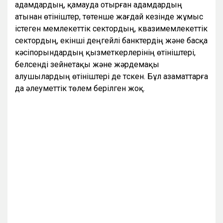
адамдардың, қамауда отырған адамдардың
атынан өтініштер, төтенше жағдай кезінде жұмыс
істеген мемлекеттік сектордың, квазимемлекеттік
сектордың, екінші деңгейлі банктердің және басқа
кәсіпорындардың қызметкерлерінің өтініштері,
белсенді зейнетақы және жәрдемақы
алушылардың өтініштері де түскен. Бұл азаматтарға
да әлеуметтік төлем берілген жоқ.