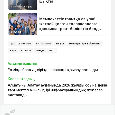
прогноз погоды
синоптики
август
температура в Алматы
жара
солнце
дождь
лето
Алдыңғы жаңалық
Еліміздің барлық өңірінде алғашқы қоңырау соғылды
Келесі жаңалық
Алматының Алатау ауданында 2026 жылдың соңына дейін
төрт мектеп ашылып, ірі инфрақұрылымдық жобалар
аяқталады