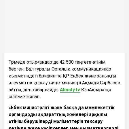
Түрмеде отырғандар да 42 500 теңгеге өтінім
берген. Бұл туралы Орталық коммуникациялар
қызметіндегі брифингте ҚР Еңбек және халықты
әлеуметтік қорғау вице-министрі Ақмади Сарбасов
айтты, деп хабарлайды
Almaty.tv
ҚазАқпаратқа
сілтеме жасап.
«Еңбек министрлігі және басқа да мемлекеттік
органдардың ақпараттық жүйелері арқылы
өтініш берушілердің мәліметтерін тексеру
кезінде жеке кәсіпкерлер мен қызметкерлердің