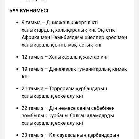
БҰҰ КҮННӘМЕСІ
9 тамыз – Дүниежүзілік жергілікті
халықтардың халықаралық күні; Оңтүстік
Африка мен Намибиядағы әйелдер күресімен
халықаралық ынтымақтастық күні
12 тамыз – Халықаралық жастар күні
19 тамыз – Дүниежүзілік гуманитарлық көмек
күні
21 тамыз – Терроризм құрбандарын
халықаралық еске алу күні
22 тамыз – Дін немесе сенім себебінен
зомбылық құрбаны болған адамдарды
халықаралық еске алу күні
23 тамыз – Күл-саудасының құрбандарын