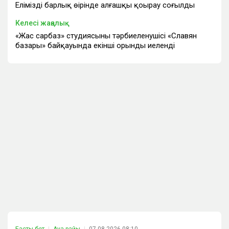
Еліміздің барлық өңірінде алғашқы қоңырау соғылды
Келесі жаңалық
«Жас сарбаз» студиясының тәрбиеленушісі «Славян
базары» байқауында екінші орынды иеленді