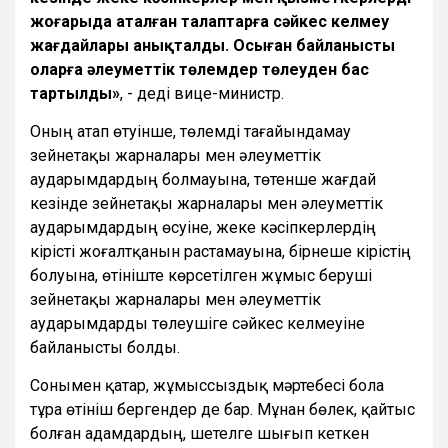
жоғарыда аталған талаптарға сәйкес келмеу
жағдайлары анықталды. Осыған байланысты
оларға әлеуметтік төлемдер төлеуден бас
тартылды»
, - деді вице-министр.
Оның атап өтуінше, төлемді тағайындамау
зейнетақы жарналары мен әлеуметтік
аударымдардың болмауына, төтенше жағдай
кезінде зейнетақы жарналары мен әлеуметтік
аударымдардың өсуіне, жеке кәсіпкерлердің
кірісті жоғалтқанын растамауына, бірнеше кірістің
болуына, өтініште көрсетілген жұмыс беруші
зейнетақы жарналары мен әлеуметтік
аударымдарды төлеушіге сәйкес келмеуіне
байланысты болды.
Сонымен қатар, жұмыссыздық мәртебесі бола
тұра өтініш бергендер де бар. Мұнан бөлек, қайтыс
болған адамдардың, шетелге шығып кеткен