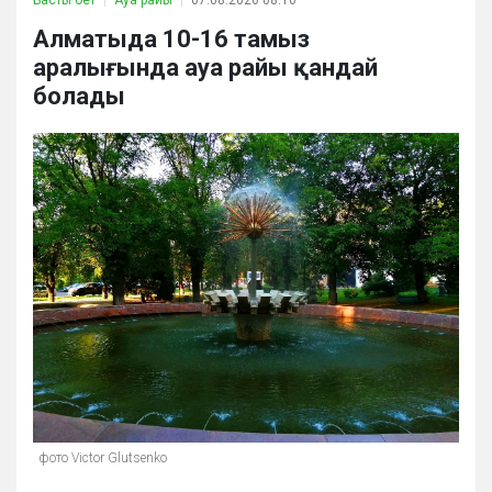
Басты бет
Ауа райы
07.08.2026 08:10
Алматыда 10-16 тамыз
аралығында ауа райы қандай
болады
фото Victor Glutsenko