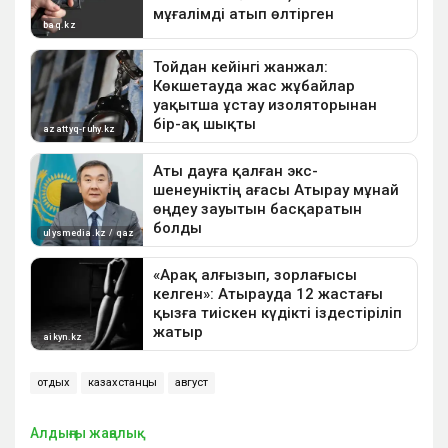
отдых
казахстанцы
август
Алдыңғы жаңалық