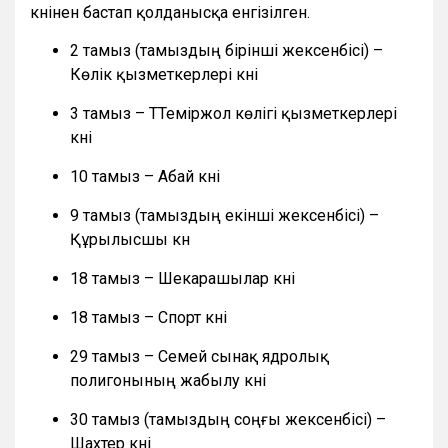
күнінен бастап қолданысқа енгізілген.
2 тамыз (тамыздың бірінші жексенбісі) –
Көлік қызметкерлері күні
3 тамыз – ТТеміржол көлігі қызметкерлері
күні
10 тамыз – Абай күні
9 тамыз (тамыздың екінші жексенбісі) –
Құрылысшы күн
18 тамыз – Шекарашылар күні
18 тамыз – Спорт күні
29 тамыз – Семей сынақ ядролық
полигонының жабылу күні
30 тамыз (тамыздың соңғы жексенбісі) –
Шахтер күні