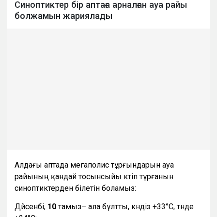
Синоптиктер бір аптаға арналған ауа райы
болжамын жариялады
Алдағы аптада мегаполис тұрғындарын ауа
райының қандай тосынсыйы күтіп тұрғанын
синоптиктерден білетін боламыз:
Дүйсенбі,
10
тамыз– ала бұлтты, күндіз +33°С, түнде