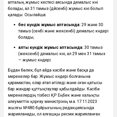
апталық жұмыс кестесі аясында демалыс күні
болады, ал 31 тамыз (дүйсенбі) жұмыс күні болып
қалады. Осылайша:
бес күндік жұмыс аптасында:
29 және 30
тамыз (сенбі және жексенбі) демалыс күндері
болады;
алты күндік жұмыс аптасында:
30 тамыз
(жексенбі) демалыс күні, ал 29 мен 31 тамыз
— жұмыс күндері.
Бұдан бөлек, бұл айда кәсіби және басқа да
мерекелер бар. Жұмыс күндері болғанына
қарамастан, олар атап өтіледі және оған қатысы
бар жандар құттықтаулар қабылдайды. Кәсіби
мерекелердің тізбесі ҚР Еңбек және халықты
әлеуметтік қорғау министрінің м.а. 17.11.2023
жылғы №480 бұйрығының редакциясында
жарияланады, ол алғашқы ресми жарияланған