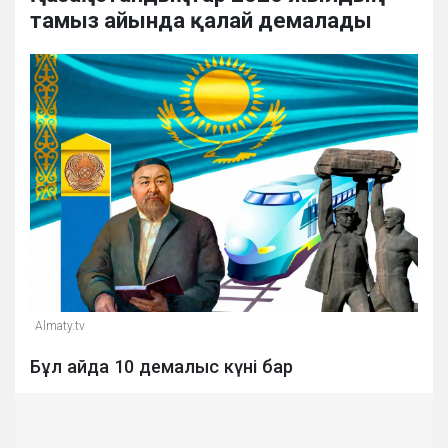
тамыз айында қалай демалады
Almaty.tv
Бұл айда 10 демалыс күні бар