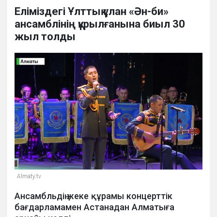
Еліміздегі Ұлттық ұлан «Ән-би»
ансамблінің құрылғанына биыл 30
жыл толды
Almaty.tv
Ансамбльдің жеке құрамы концерттік
бағдарламамен Астанадан Алматыға