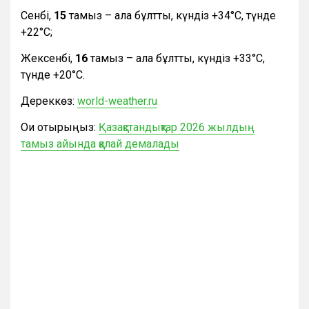
Сенбі,
15
тамыз – ала бұлтты, күндіз +34°С, түнде
+22°С;
Жексенбі,
16
тамыз – ала бұлтты, күндіз +33°С,
түнде +20°С.
Дереккөз:
world-weather.ru
Оқи отырыңыз:
Қазақстандықтар 2026 жылдың
тамыз айында қалай демалады