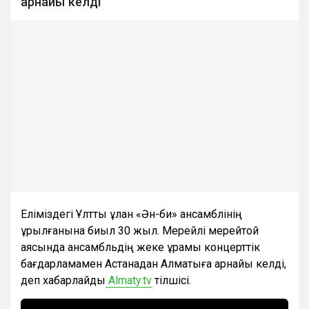
арнайы келді
Еліміздегі Ұлттық ұлан «Ән-би» ансамблінің
құрылғанына биыл 30 жыл. Мерейлі мерейтой
аясында ансамбльдің жеке құрамы концерттік
бағдарламамен Астанадан Алматыға арнайы келді,
деп хабарлайды
Almaty.tv
тілшісі.