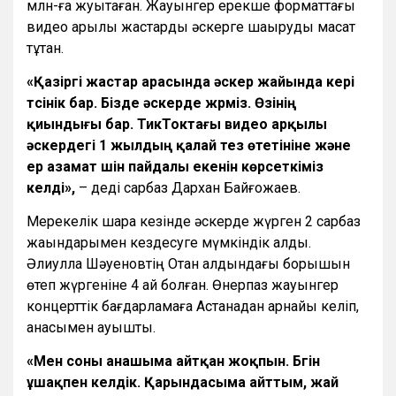
млн-ға жуықтаған. Жауынгер ерекше форматтағы
видео арқылы жастарды әскерге шақыруды мақсат
тұтқан.
«Қазіргі жастар арасында әскер жайында кері
түсінік бар. Бізде әскерде жүрміз. Өзінің
қиындығы бар. ТикТоктағы видео арқылы
әскердегі 1 жылдың қалай тез өтетініне және
ер азамат үшін пайдалы екенін көрсеткіміз
келді»,
– деді сарбаз Дархан Байғожаев.
Мерекелік шара кезінде әскерде жүрген 2 сарбаз
жақындарымен кездесуге мүмкіндік алды.
Әлиулла Шәуеновтің Отан алдындағы борышын
өтеп жүргеніне 4 ай болған. Өнерпаз жауынгер
концерттік бағдарламаға Астанадан арнайы келіп,
анасымен қауышты.
«Мен соны анашыма айтқан жоқпын. Бүгін
ұшақпен келдік. Қарындасыма айттым, жай