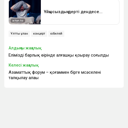
Ұлттық ұлан
концерт
юбилей
Алдыңғы жаңалық
Еліміздің барлық өңірінде алғашқы қоңырау соғылды
Келесі жаңалық
Азаматтық форум – қоғаммен бірге мсәселені
талқылау алаңы