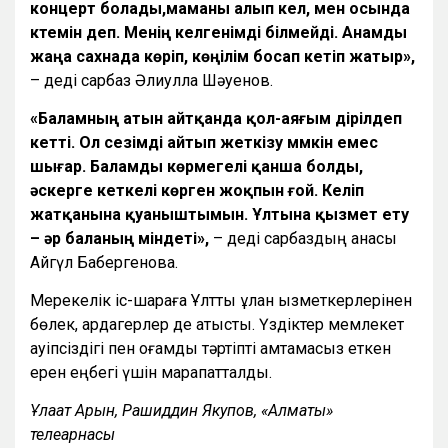
концерт болады,маманы алып кел, мен осында
күтемін деп. Менің келгенімді білмейді. Анамды
жаңа сахнада көріп, көңілім босап кетіп жатыр»,
– деді сарбаз Әлиулла Шәуенов.
«Баламның атын айтқанда қол-аяғым дірілдеп
кетті. Ол сезімді айтып жеткізу мүмкін емес
шығар. Баламды көрмегелі қанша болды,
әскерге кеткелі көрген жоқпын ғой. Келіп
жатқанына қуаныштымын. Ұлтына қызмет ету
– әр баланың міндеті»,
– деді сарбаздың анасы
Айгүл Бақбергенова.
Мерекелік іс-шараға Ұлттық ұлан қызметкерлерінен
бөлек, ардагерлер де қатысты. Үздіктер мемлекет
қауіпсіздігі пен қоғамдық тәртіпті қамтамасыз еткен
ерен еңбегі үшін марапатталды.
Ұлағат Арғын, Рашиддин Якупов, «Алматы»
телеарнасы