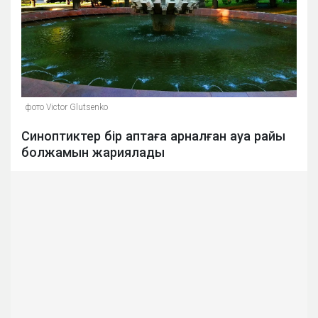
фото Victor Glutsenko
Синоптиктер бір аптаға арналған ауа райы
болжамын жариялады