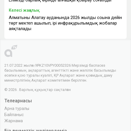
Еліміздің барлық өңірінде алғашқы қоңырау соғылды
Келесі жаңалық
Алматының Алатау ауданында 2026 жылдың соңына дейін
төрт мектеп ашылып, ірі инфрақұрылымдық жобалар
аяқталады
21.07.2022 жылғы №KZ10VPY00052326 Мерзімді баспасөз
басылымын, ақпараттық агенттікті және желілік басылымды
есепке қою туралы куәлігі, ҚР Ақпарат және қоғамдық даму
министрлігінің Ақпарат комитетімен берілген.
© 2026 . Барлық құқықтар сақталған
Телеарнасы
Арна туралы
Байланыс
Жарнама
Біз әлеуметтік желілердеміз