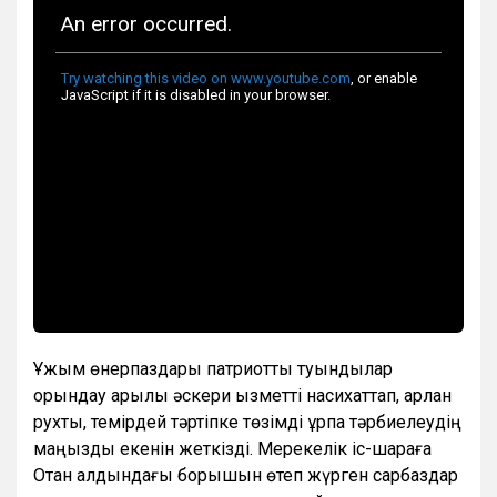
Ұжым өнерпаздары патриоттық туындылар
орындау арқылы әскери қызметті насихаттап, арлан
рухты, темірдей тәртіпке төзімді ұрпақ тәрбиелеудің
маңызды екенін жеткізді. Мерекелік іс-шараға
Отан алдындағы борышын өтеп жүрген сарбаздар