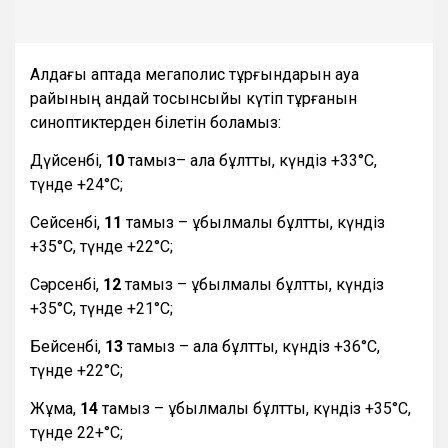
Алдағы аптада мегаполис тұрғындарын ауа
райының қандай тосынсыйы күтіп тұрғанын
синоптиктерден білетін боламыз:
Дүйсенбі,
10
тамыз– ала бұлтты, күндіз +33°С,
түнде +24°С;
Сейсенбі,
11
тамыз – құбылмалы бұлтты, күндіз
+35°С, түнде +22°С;
Сәрсенбі,
12
тамыз – құбылмалы бұлтты, күндіз
+35°С, түнде +21°С;
Бейсенбі,
13
тамыз – ала бұлтты, күндіз +36°С,
түнде +22°С;
Жұма,
14
тамыз – құбылмалы бұлтты, күндіз +35°С,
түнде 22+°С;