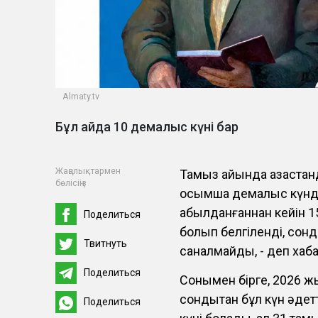
Almaty.tv
Бұл айда 10 демалыс күні бар
Жаңалықтармен
Тамыз айында қазақста
бөлісіңіз
қосымша демалыс күнде
қабылданғаннан кейін 
Поделиться
болып белгіленді, сон
Твитнуть
саналмайды, - деп хаба
Поделиться
Сонымен бірге, 2026 ж
сондықтан бұл күн әде
Поделиться