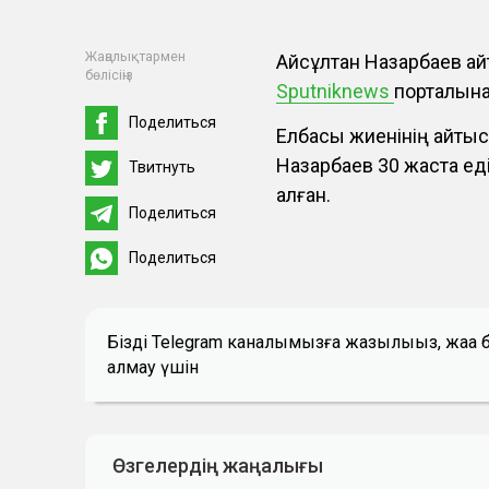
Жаңалықтармен
Айсұлтан Назарбаев қа
бөлісіңіз
Sputniknews
порталына
Поделиться
Елбасы жиенінің қайтыс
Назарбаев 30 жаста ед
Твитнуть
қалған.
Поделиться
Поделиться
Біздің Telegram каналымызға жазылыңыз, жаң
алмау үшін