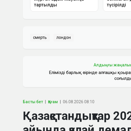
смерть
лондон
Алдыңғы жаңалы
Еліміздің барлық өңірінде алғашқы қоңыра
соғылд
Басты бет
Қоғам
06.08.2026 08:10
Қазақстандықтар 
айында қалай дем