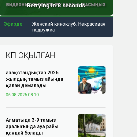
Эфирде
Женский киноклуб. Некрасивая
подружка
КӨП ОҚЫЛҒАН
Қазақстандықтар 2026
жылдың тамыз айында
қалай демалады
06.08.2026 08:10
Алматыда 3-9 тамыз
аралығында ауа райы
қандай болады