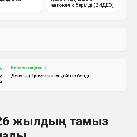
қ
Келесі жаңалық
у
Дональд Трамптың інісі қайтыс болды
ы
2026 жылдың тамыз
алады