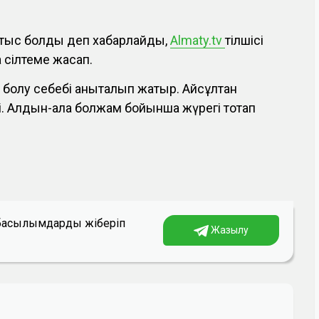
йтыс болды деп хабарлайды,
Almaty.tv
тілшісі
 сілтеме жасап.
 болу себебі анықталып жатыр. Айсұлтан
і. Алдын-ала болжам бойынша жүрегі тоқтап
а басылымдарды жіберіп
Жазылу