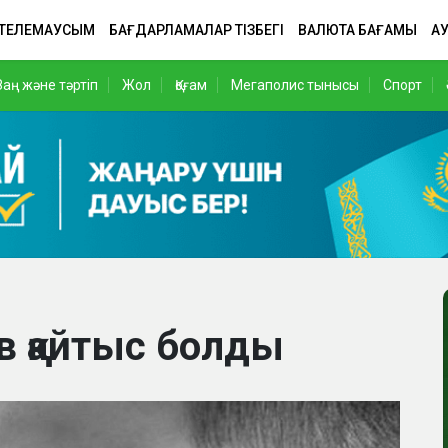
 ТЕЛЕМАУСЫМ
БАҒДАРЛАМАЛАР ТІЗБЕГІ
ВАЛЮТА БАҒАМЫ
АУ
Заң және тәртіп
Жол
Қоғам
Мегаполис тынысы
Спорт
в қайтыс болды