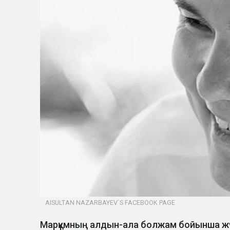
AISULTAN NAZARBAYEV`S FACEBOOK PAGE
Марқұмның алдын-ала болжам бойынша жүре