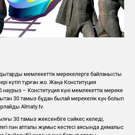
ндықтарды мемлекеттік мерекелерге байланысты
рі күтіп тұрған жоқ. Жаңа Конституция
15 наурыз – Конституция күні мемлекеттік мереке
дықтан 30 тамыз бұдан былай мерекелік күн болып
рлайды Almaty.tv.
ылғы 30 тамыз жексенбіге сәйкес келеді,
ттегі пән апталық жұмыс кестесі аясында демалыс