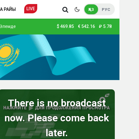
LIVE
А РАЙЫ
ҚАЗ
РУС
Әлемде
$
469.85
€
542.16
₽
5.78