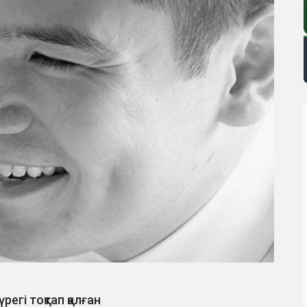
гі тоқтап қалған