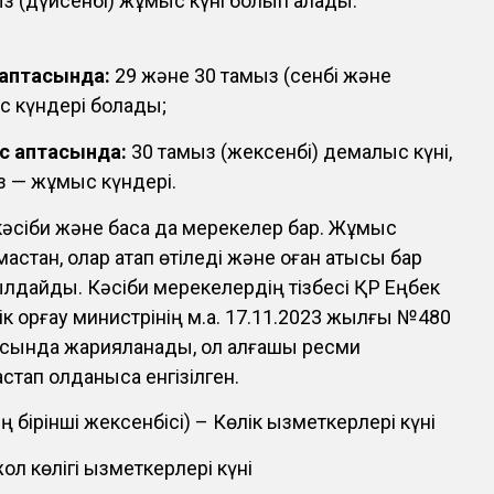
ыз (дүйсенбі) жұмыс күні болып қалады.
 аптасында:
29 және 30 тамыз (сенбі және
с күндері болады;
с аптасында:
30 тамыз (жексенбі) демалыс күні,
з — жұмыс күндері.
кәсіби және басқа да мерекелер бар. Жұмыс
мастан, олар атап өтіледі және оған қатысы бар
былдайды. Кәсіби мерекелердің тізбесі ҚР Еңбек
к қорғау министрінің м.а. 17.11.2023 жылғы №480
ында жарияланады, ол алғашқы ресми
тап қолданысқа енгізілген.
 бірінші жексенбісі) – Көлік қызметкерлері күні
л көлігі қызметкерлері күні