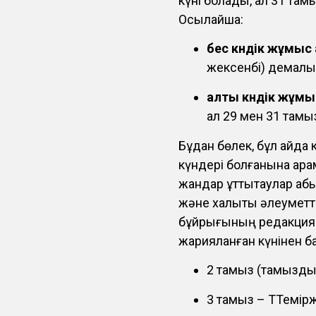
күні болады, ал 31 там
Осылайша:
бес күндік жұмыс
жексенбі) демалы
алты күндік жұмы
ал 29 мен 31 тамы
Бұдан бөлек, бұл айда 
күндері болғанына қара
жандар құттықтаулар қа
және халықты әлеуметті
бұйрығының редакцияс
жарияланған күнінен бас
2 тамыз (тамыздың
3 тамыз – ТТеміржо