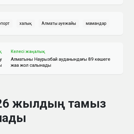
опорт
халық
Алматы әуежайы
мамандар
қ
Келесі жаңалық
у
Алматының Наурызбай ауданындағы 89 көшеге
ы
жаңа жол салынады
2026 жылдың тамыз
алады