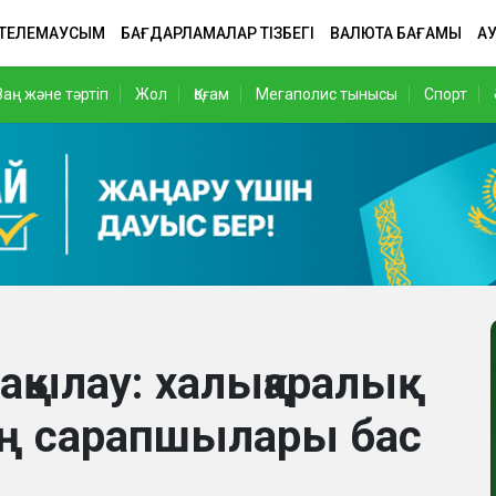
 ТЕЛЕМАУСЫМ
БАҒДАРЛАМАЛАР ТІЗБЕГІ
ВАЛЮТА БАҒАМЫ
АУ
Заң және тәртіп
Жол
Қоғам
Мегаполис тынысы
Спорт
ақылау: халықаралық
ң сарапшылары бас