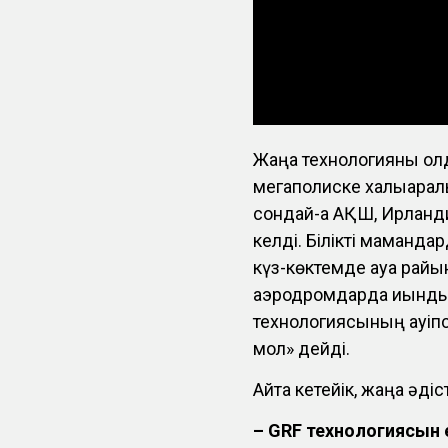
Жаңа технологияны қол
мегаполиске халықара
сондай-ақ АҚШ, Ирланд
келді. Білікті маманда
күз-көктемде ауа райы
аэродромдарда қиындық
технологиясының қауіпсі
мол» дейді.
Айта кетейік, жаңа әдіс
– GRF технологиясын е