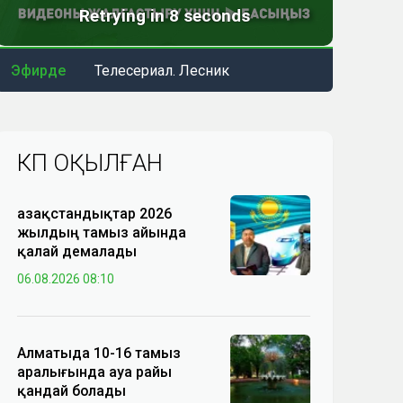
Эфирде
Телесериал. Лесник
КӨП ОҚЫЛҒАН
Қазақстандықтар 2026
жылдың тамыз айында
қалай демалады
06.08.2026 08:10
Алматыда 10-16 тамыз
аралығында ауа райы
қандай болады