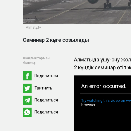
Almaty.tv
Семинар 2 күнге созылады
Жаңалықтармен
Алматыда ұшу-қону жо
бөлісіңіз
2 күндік семинар өтіп
Поделиться
Твитнуть
Поделиться
Поделиться