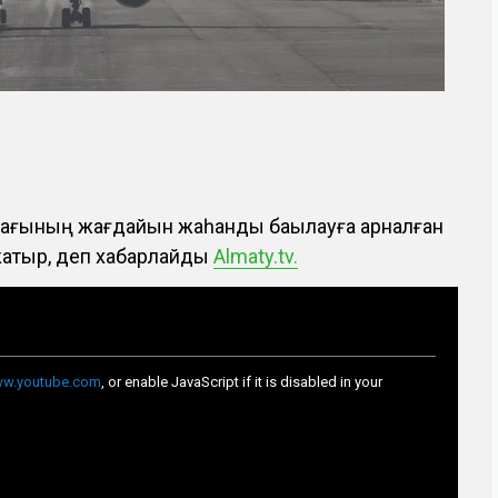
лағының жағдайын жаһандық бақылауға арналған
 жатыр, деп хабарлайды
Almaty.tv.