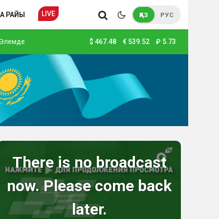
LIVE
А РАЙЫ
ҚАЗ
РУС
Әлемде
$
467.48
€
539.52
₽
5.73