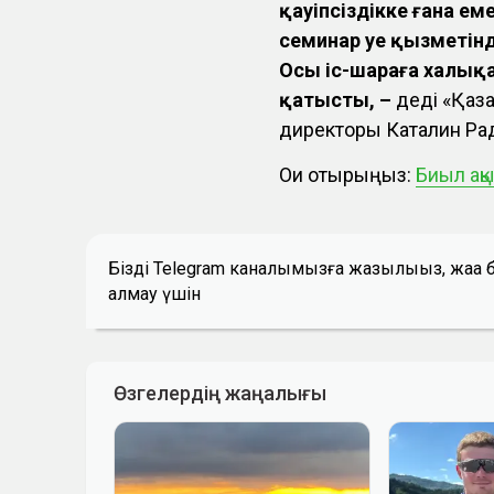
қауіпсіздікке ғана ем
семинар әуе қызметінд
Осы іс-шараға халық
қатысты, –
деді «Қаза
директоры Каталин Ра
Оқи отырыңыз:
Биыл ақ
Біздің Telegram каналымызға жазылыңыз, жаң
алмау үшін