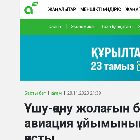
ЖАҢАЛЫҚТАР
МЕНШІКТІ ӨНДІРІС
ЖАҢА
Саясат
Экономика
Таза Қазақстан
Басты бет
Қоғам
28.11.2023 21:39
Ұшу-қону жолағын б
авиация ұйымыны
қосты