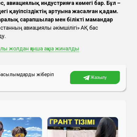
ес, авиациялық индустрияға көмегі бар. Бұл –
егі қауіпсіздіктің артуына жасалған қадам.
аралық сарапшылар мен білікті мамандар
қстанның авиациялық әкімшілігі» АҚ бас
ду.
ылы жолдан қанша ақша жиналды
а басылымдарды жіберіп
Жазылу