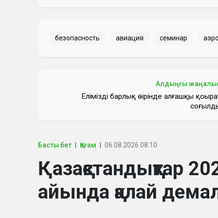
безопасность
авиация
семинар
аэр
Алдыңғы жаңалы
Еліміздің барлық өңірінде алғашқы қоңыра
соғылд
Басты бет
Қоғам
06.08.2026 08:10
Қазақстандықтар 
айында қалай дем