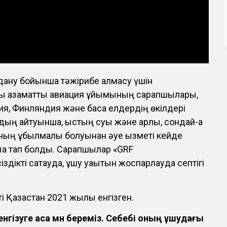
дану бойынша тәжірибе алмасу үшін
лық азаматтық авиация ұйымының сарапшылары,
ия, Финляндия және басқа елдердің өкілдері
рдың айтуынша, қыстың суық және қарлы, сондай-ақ
ның құбылмалы болуынан әуе қызметі кейде
қа тап болды. Сарапшылар «GRF
здікті сақтауда, ұшу уақытын жоспарлауда септігі
ті Қазақстан 2021 жылы енгізген.
нгізуге аса мән береміз. Себебі оның ұшудағы