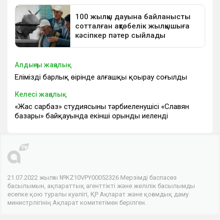
Алдыңғы жаңалық
Еліміздің барлық өңірінде алғашқы қоңырау соғылды
Келесі жаңалық
«Жас сарбаз» студиясының тәрбиеленушісі «Славян
базары» байқауында екінші орынды иеленді
21.07.2022 жылғы №KZ10VPY00052326 Мерзімді баспасөз
басылымын, ақпараттық агенттікті және желілік басылымды
есепке қою туралы куәлігі, ҚР Ақпарат және қоғамдық даму
министрлігінің Ақпарат комитетімен берілген.
© 2026 . Барлық құқықтар сақталған