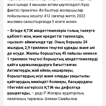
жыл ішінде 4 мыңнан астам қауіпсіздікті бұзу
фактісі тіркелген. Ал былтыр жолаушылар
пойызының кешігуі 412 сағатқа жетіп, 2022
жылмен салыстырғанда 5 есеге өскен.
– Бүгінде ҚТЖ міндеттемелерін толық төлеуге
қабілеті жоқ және кредиттік тәуекелдің
«қызыл» аймағында тұр. Оның борышы 24
жылдық 2,9 триллион теңгені құрады және әлі
де өсуде. Жалпы борыштың 45 пайызы немесе
1 триллион теңгесі борыштық міндеттемелерді
қайта қаржыландыруға бағытталған.
Активтердің жай күйінің нашарлауы,
борыштардың өсуі және оларды уақытылы
қайтарудың мүмкіндігі болмауы, басқарудағы
түбегейлі өзгеріссіз ҚТЖ-ны дефолтқа
ұшыратады,
– деді ҚР Жоғары аудиторлық
палатаның төрағасы Әлихан Смайылов.