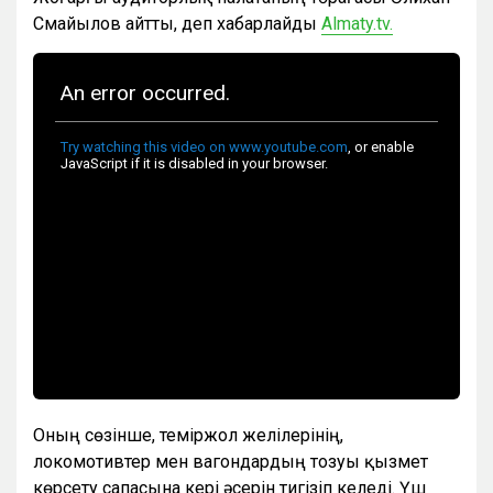
Смайылов айтты, деп хабарлайды
Almaty.tv.
Оның сөзінше, теміржол желілерінің,
локомотивтер мен вагондардың тозуы қызмет
көрсету сапасына кері әсерін тигізіп келеді. Үш