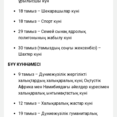
Құрылысшы күн
18 тамыз – Шекарашылар күні
18 тамыз – Спорт күні
29 тамыз – Семей сынақ ядролық
полигонының жабылу күні
30 тамыз (тамыздың соңғы жексенбісі) –
Шахтер күні
БҰҰ КҮННӘМЕСІ
9 тамыз – Дүниежүзілік жергілікті
халықтардың халықаралық күні; Оңтүстік
Африка мен Намибиядағы әйелдер күресімен
халықаралық ынтымақтастық күні
12 тамыз – Халықаралық жастар күні
19 тамыз – Дүниежүзілік гуманитарлық