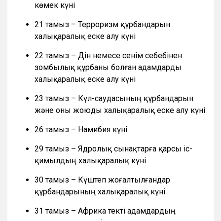
көмек күні
21 тамыз – Терроризм құрбандарын
халықаралық еске алу күні
22 тамыз – Дін немесе сенім себебінен
зомбылық құрбаны болған адамдарды
халықаралық еске алу күні
23 тамыз – Күл-саудасының құрбандарын
және оны жоюды халықаралық еске алу күні
26 тамыз – Намибия күні
29 тамыз – Ядролық сынақтарға қарсы іс-
қимылдың халықаралық күні
30 тамыз – Күштеп жоғалтылғандар
құрбандарының халықаралық күні
31 тамыз – Африка текті адамдардың