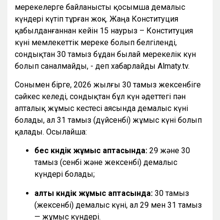
мерекелерге байланысты қосымша демалыс
күндері күтіп тұрған жоқ. Жаңа Конституция
қабылданғаннан кейін 15 наурыз – Конституция
күні мемлекеттік мереке болып белгіленді,
сондықтан 30 тамыз бұдан былай мерекелік күн
болып саналмайды, - деп хабарлайды Almaty.tv.
Сонымен бірге, 2026 жылғы 30 тамыз жексенбіге
сәйкес келеді, сондықтан бұл күн әдеттегі пән
апталық жұмыс кестесі аясында демалыс күні
болады, ал 31 тамыз (дүйсенбі) жұмыс күні болып
қалады. Осылайша:
бес күндік жұмыс аптасында:
29 және 30
тамыз (сенбі және жексенбі) демалыс
күндері болады;
алты күндік жұмыс аптасында:
30 тамыз
(жексенбі) демалыс күні, ал 29 мен 31 тамыз
— жұмыс күндері.