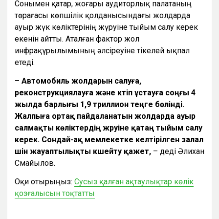
Сонымен қатар, жоғары аудиторлық палатаның
төрағасы көпшілік қолданысындағы жолдарда
ауыр жүк көліктерінің жүруіне тыйым салу керек
екенін айтты. Аталған фактор жол
инфрақұрылымының әлсіреуіне тікелей ықпал
етеді.
– Автомобиль жолдарын салуға,
реконструкциялауға және күтіп ұстауға соңғы 4
жылда барлығы 1,9 триллион теңге бөлінді.
Жалпыға ортақ пайдаланатын жолдарда ауыр
салмақты көліктердің жүруіне қатаң тыйым салу
керек. Сондай-ақ мемлекетке келтірілген залал
үшін жауаптылықты күшейту қажет,
– деді Әлихан
Смайылов.
Оқи отырыңыз:
Сусыз қалған ақтаулықтар көлік
қозғалысын тоқтатты