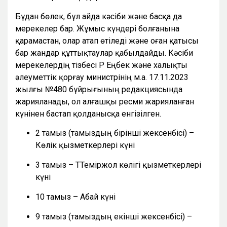
Бұдан бөлек, бұл айда кәсіби және басқа да
мерекелер бар. Жұмыс күндері болғанына
қарамастан, олар атап өтіледі және оған қатысы
бар жандар құттықтаулар қабылдайды. Кәсіби
мерекелердің тізбесі ҚР Еңбек және халықты
әлеуметтік қорғау министрінің м.а. 17.11.2023
жылғы №480 бұйрығының редакциясында
жарияланады, ол алғашқы ресми жарияланған
күнінен бастап қолданысқа енгізілген.
2 тамыз (тамыздың бірінші жексенбісі) –
Көлік қызметкерлері күні
3 тамыз – ТТеміржол көлігі қызметкерлері
күні
10 тамыз – Абай күні
9 тамыз (тамыздың екінші жексенбісі) –