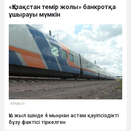
«Қазақстан темір жолы» банкротқа
ұшырауы мүмкін
Almaty.tv
Үш жыл ішінде 4 мыңнан астам қауіпсіздікті
бұзу фактісі тіркелген