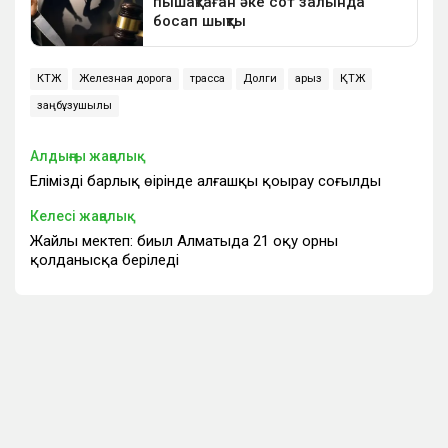
КТЖ
Железная дорога
трасса
Долги
қарыз
ҚТЖ
заңбұзушылық
Алдыңғы жаңалық
Еліміздің барлық өңірінде алғашқы қоңырау соғылды
Келесі жаңалық
Жайлы мектеп: биыл Алматыда 21 оқу орны
қолданысқа беріледі