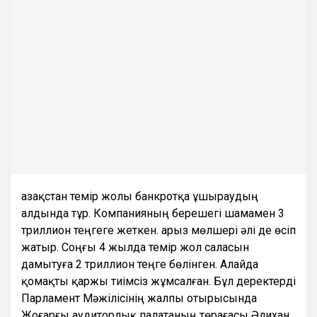
Қазақстан темір жолы банкротқа ұшыраудың
алдында тұр. Компанияның берешегі шамамен 3
триллион теңгеге жеткен. Қарыз мөлшері әлі де өсіп
жатыр. Соңғы 4 жылда темір жол саласын
дамытуға 2 триллион теңге бөлінген. Алайда
қомақты қаржы тиімсіз жұмсалған. Бұл деректерді
Парламент Мәжілісінің жалпы отырысында
Жоғарғы аудиторлық палатаның төрағасы Әлихан