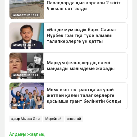
Қадыр Мырза Әли
Мерейтой
Қапшағай
Алдыңғы жаңалық