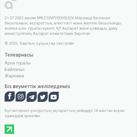
21.07.2022 жылғы №KZ10VPY00052326 Мерзімді баспасөз
басылымын, ақпараттық агенттікті және желілік басылымды
есепке қою туралы куәлігі, ҚР Ақпарат және қоғамдық даму
министрлігінің Ақпарат комитетімен берілген.
© 2026 . Барлық құқықтар сақталған
Телеарнасы
Арна туралы
Байланыс
Жарнама
Біз әлеуметтік желілердеміз
Бұл интернет-ресурстың ақпараттық өнімдері 18 жастан асқан
адамдарға арналған.