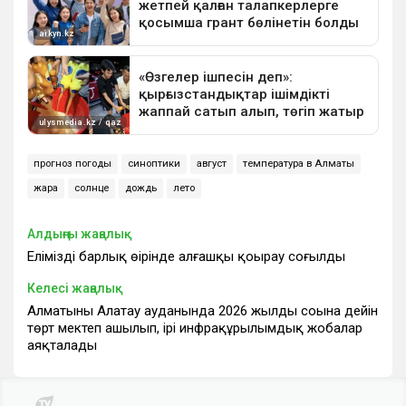
прогноз погоды
синоптики
август
температура в Алматы
жара
солнце
дождь
лето
Алдыңғы жаңалық
Еліміздің барлық өңірінде алғашқы қоңырау соғылды
Келесі жаңалық
Алматының Алатау ауданында 2026 жылдың соңына дейін
төрт мектеп ашылып, ірі инфрақұрылымдық жобалар
аяқталады