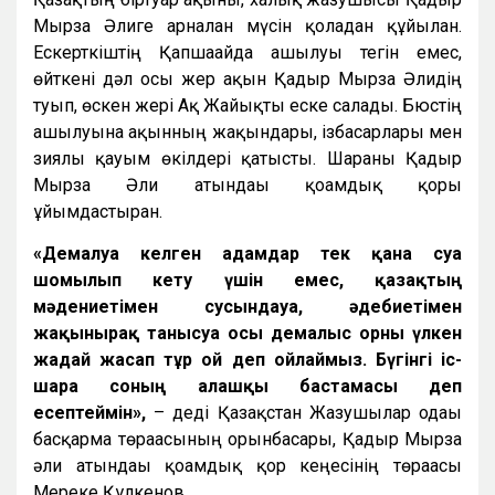
Мырза Әлиге арналған мүсін қоладан құйылған.
Ескерткіштің Қапшағайда ашылуы тегін емес,
өйткені дәл осы жер ақын Қадыр Мырза Әлидің
туып, өскен жері Ақ Жайықты еске салады. Бюстің
ашылуына ақынның жақындары, ізбасарлары мен
зиялы қауым өкілдері қатысты. Шараны Қадыр
Мырза Әли атындағы қоғамдық қоры
ұйымдастырған.
«Демалуға келген адамдар тек қана суға
шомылып кету үшін емес, қазақтың
мәдениетімен сусындауға, әдебиетімен
жақынырақ танысуға осы демалыс орны үлкен
жағдай жасап тұр ғой деп ойлаймыз. Бүгінгі іс-
шара соның алғашқы бастамасы деп
есептеймін»,
– деді Қазақстан Жазушылар одағы
басқарма төрағасының орынбасары, Қадыр Мырза
әли атындағы қоғамдық қор кеңесінің төрағасы
Мереке Құлкенов.