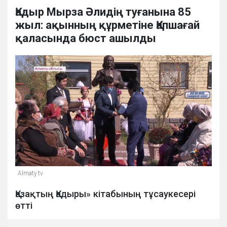
Қадыр Мырза Әлидің туғанына 85
жыл: ақынның құрметіне Қапшағай
қаласында бюст ашылды
Almaty.tv
Қазақтың Қадыры» кітабының тұсаукесері
өтті