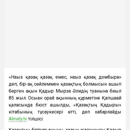
«Нағыз қазақ қазақ емес, нағыз қазақ домбыра»
деп, бір-ақ сөйлеммен қазақтың болмысын ашып
берген ақын Қадыр Мырза Әлидің туғанына биыл
85 жыл. Осыған орай ақынның құрметіне Қапшағай
қаласында бюст ашылды, «Қазақтың Қадыры»
кітабының тұсаукесері өтті, деп хабарлайды
Almaty.tv
тілшісі.
Қазақтың біртуар ақыны, халық жазушысы Қадыр