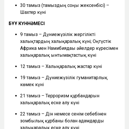
30 тамыз (тамыздың соңғы жексенбісі) –
Шахтер күні
БҰҰ КҮННӘМЕСІ
9 тамыз – Дүниежүзілік жергілікті
халықтардың халықаралық күні; Оңтүстік
Африка мен Намибиядағы әйелдер күресімен
халықаралық ынтымақтастық күні
12 тамыз – Халықаралық жастар күні
19 тамыз – Дүниежүзілік гуманитарлық
көмек күні
21 тамыз – Терроризм құрбандарын
халықаралық еске алу күні
22 тамыз – Дін немесе сенім себебінен
зомбылық құрбаны болған адамдарды
халықаралық еске алу күні