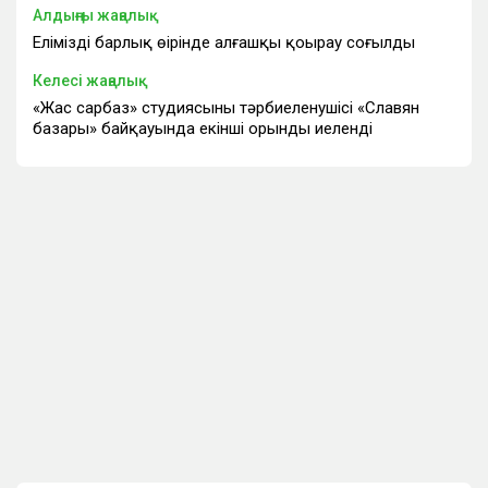
Алдыңғы жаңалық
Еліміздің барлық өңірінде алғашқы қоңырау соғылды
Келесі жаңалық
«Жас сарбаз» студиясының тәрбиеленушісі «Славян
базары» байқауында екінші орынды иеленді