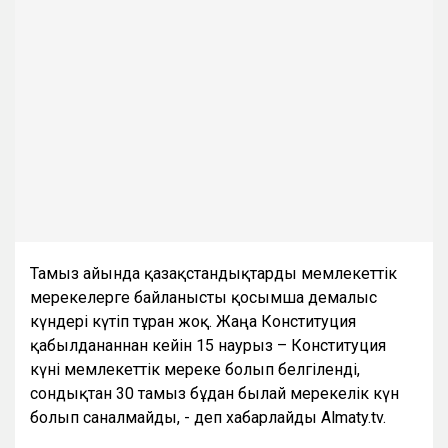
Тамыз айында қазақстандықтарды мемлекеттік
мерекелерге байланысты қосымша демалыс
күндері күтіп тұрған жоқ. Жаңа Конституция
қабылданғаннан кейін 15 наурыз – Конституция
күні мемлекеттік мереке болып белгіленді,
сондықтан 30 тамыз бұдан былай мерекелік күн
болып саналмайды, - деп хабарлайды Almaty.tv.