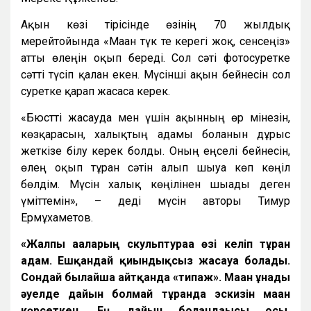
Ақын көзі тірісінде өзінің 70 жылдық
мерейтойында «Маған түк те керегі жоқ, сенсеңіз»
атты өлеңін оқып береді. Сол сәті фотосуретке
сәтті түсіп қалған екен. Мүсінші ақын бейнесін сол
суретке қарап жасаса керек.
«Бюстті жасауда мен үшін ақынның өр мінезін,
көзқарасын, халықтың адамы болғанын дұрыс
жеткізе білу керек болды. Оның еңселі бейнесін,
өлең оқып тұрған сәтін алып шығуға көп көңіл
бөлдім. Мүсін халық көңілінен шығады деген
үміттемін», – деді мүсін авторы Тимур
Ермұхаметов.
«Жалпы ағаларың скульптураға өзі келіп тұрған
адам. Ешқандай қиындықсыз жасауға болады.
Сондай былайша айтқанда «типаж». Маған ұнады
әуелде дайын болмай тұрғанда эскизін маған
көрсеткен. Ең дайын болғандағысы осы,