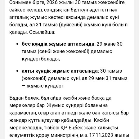
Сонымен бірге, 2026 жылғы 30 тамыз жексенбіге
сәйкес келеді, сондықтан бұл күн әдеттегі пән
апталық жұмыс кестесі аясында демалыс күні
болады, ал 31 тамыз (дүйсенбі) жұмыс күні болып
қалады. Осылайша:
бес күндік жұмыс аптасында:
29 және 30
тамыз (сенбі және жексенбі) демалыс
күндері болады;
алты күндік жұмыс аптасында:
30 тамыз
(жексенбі) демалыс күні, ал 29 мен 31 тамыз
— жұмыс күндері.
Бұдан бөлек, бұл айда кәсіби және басқа да
мерекелер бар. Жұмыс күндері болғанына
қарамастан, олар атап өтіледі және оған қатысы бар
жандар құттықтаулар қабылдайды. Кәсіби
мерекелердің тізбесі ҚР Еңбек және халықты
әлеуметтік қорғау министрінің м.а. 17.11.2023 жылғы