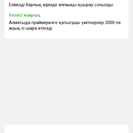
Еліміздің барлық өңірінде алғашқы қоңырау соғылды
Келесі жаңалық
Алматыда праймеризге қатысушы үміткерлер 2000-ға
жуық іс-шара өткізді