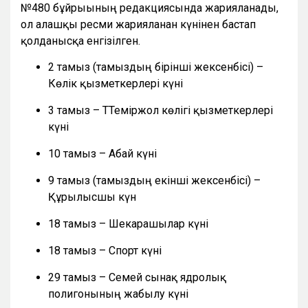
№480 бұйрығының редакциясында жарияланады,
ол алғашқы ресми жарияланған күнінен бастап
қолданысқа енгізілген.
2 тамыз (тамыздың бірінші жексенбісі) –
Көлік қызметкерлері күні
3 тамыз – ТТеміржол көлігі қызметкерлері
күні
10 тамыз – Абай күні
9 тамыз (тамыздың екінші жексенбісі) –
Құрылысшы күн
18 тамыз – Шекарашылар күні
18 тамыз – Спорт күні
29 тамыз – Семей сынақ ядролық
полигонының жабылу күні