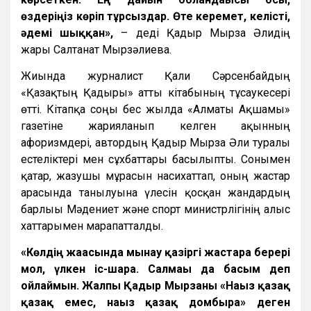
өздеріңіз көріп тұрсыздар. Өте керемет, келісті,
әдемі шыққан»,
– деді Қадыр Мырза Әлидің
жары Салтанат Мырзәлиева.
Жиында журналист Қали Сәрсенбайдың
«Қазақтың Қадыры» атты кітабының тұсаукесері
өтті. Кітапқа соңғы бес жылда «Алматы Ақшамы»
газетіне жарияланып келген ақынның
афоризмдері, автордың Қадыр Мырза Әли туралы
естеліктері мен сұхбаттары басылыпты. Сонымен
қатар, жазушы мұрасын насихаттап, оның жастар
арасында танылуына үлесін қосқан жандардың
барлығы Мәдениет және спорт министрлігінің алғыс
хаттарымен марапатталды.
«Көлдің жағасында мынау қазіргі жастарға берері
мол, үлкен іс-шара. Салмағы да басым деп
ойлаймын. Жалпы Қадыр Мырзаны «Нағыз қазақ
қазақ емес, нағыз қазақ домбыра» деген