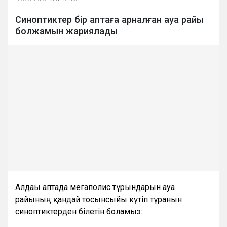
Синоптиктер бір аптаға арналған ауа райы
болжамын жариялады
Алдағы аптада мегаполис тұрғындарын ауа
райының қандай тосынсыйы күтіп тұрғанын
синоптиктерден білетін боламыз: