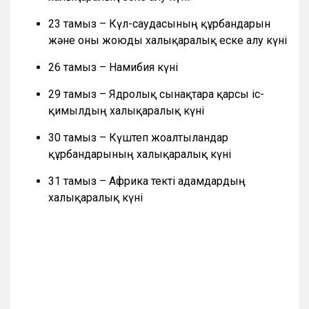
23 тамыз – Күл-саудасының құрбандарын
және оны жоюды халықаралық еске алу күні
26 тамыз – Намибия күні
29 тамыз – Ядролық сынақтарға қарсы іс-
қимылдың халықаралық күні
30 тамыз – Күштеп жоғалтылғандар
құрбандарының халықаралық күні
31 тамыз – Африка текті адамдардың
халықаралық күні