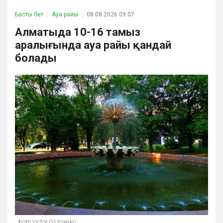
Басты бет
Ауа райы
08.08.2026 09:07
Алматыда 10-16 тамыз
аралығында ауа райы қандай
болады
фото Victor Glutsenko