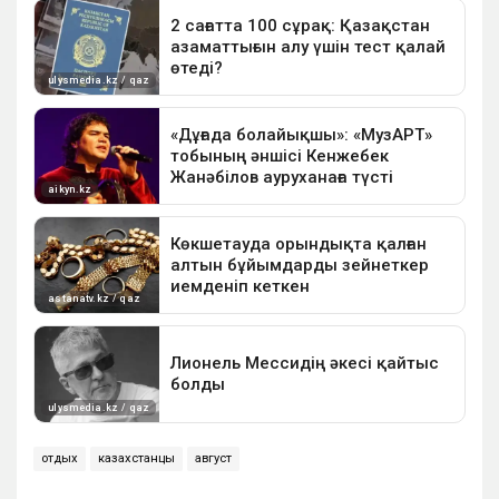
отдых
казахстанцы
август