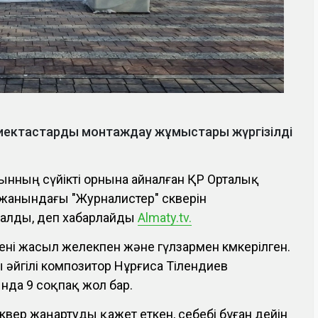
 жиектастарды монтаждау жұмыстары жүргізілді
ғынның сүйікті орнына айналған ҚР Орталық
 жанындағы "Журналистер" скверін
талды, деп хабарлайды
Almaty.tv.
 дені жасыл желекпен және гүлзармен көмкерілген.
әйгілі композитор Нұрғиса Тілендиев
ында 9 соқпақ жол бар.
вер жаңартуды қажет еткен, себебі бұған дейін