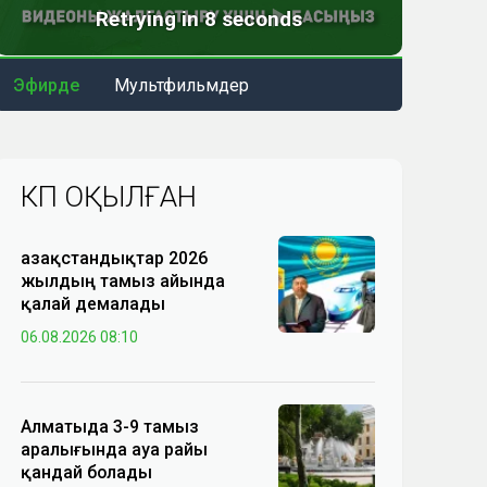
Эфирде
Мультфильмдер
КӨП ОҚЫЛҒАН
Қазақстандықтар 2026
жылдың тамыз айында
қалай демалады
06.08.2026 08:10
Алматыда 3-9 тамыз
аралығында ауа райы
қандай болады