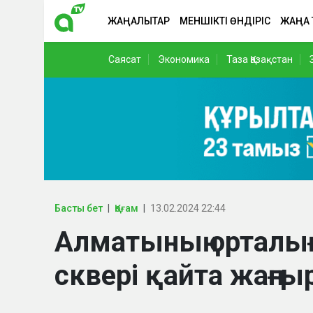
ЖАҢАЛЫҚТАР
МЕНШІКТІ ӨНДІРІС
ЖАҢА
Саясат
Экономика
Таза Қазақстан
Басты бет
Қоғам
13.02.2024 22:44
Алматының орталы
сквері қайта жаңғ