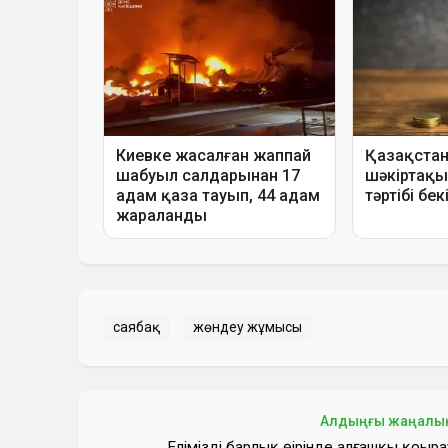
саябақ
жөндеу жұмысы
Алдыңғы жаңалы
Еліміздің барлық өңірінде алғашқы қоңыра