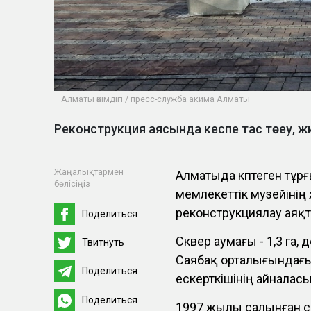
Алматы әкімдігі / пресс-служба акима Алматы
Реконструкция аясында кеспе тас төсеу,
Жаңалықтармен
Алматыда көптеген тұр
бөлісіңіз
мемлекеттік музейінің
реконструкциялау аяқ
Поделиться
Сквер аумағы - 1,3 га,
Твитнуть
Саябақ орталығындағы 
Поделиться
ескерткішінің айналас
Поделиться
1997 жылы салынған ск