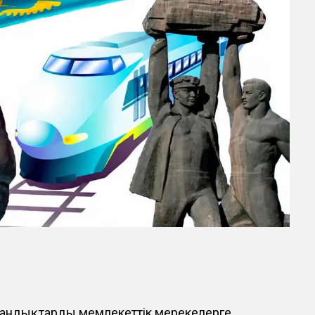
андықтарды мемлекеттік мерекелерге