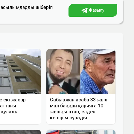
а басылымдарды жіберіп
Жазылу