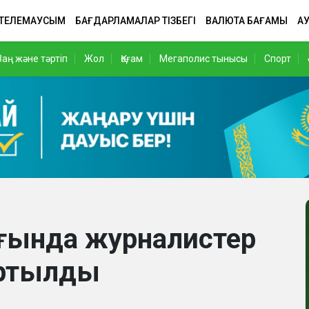
 ТЕЛЕМАУСЫМ
БАҒДАРЛАМАЛАР ТІЗБЕГІ
ВАЛЮТА БАҒАМЫ
АУ
Заң және тәртіп
Жол
Қоғам
Мегаполис тынысы
Спорт
ғында журналистер
ыртылды