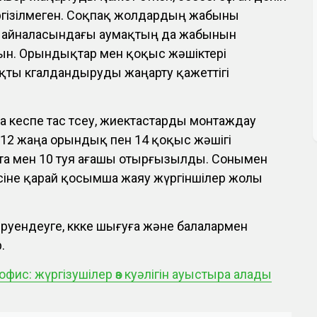
гізілмеген. Соқпақ жолдардың жабыны
ің айналасындағы аумақтың да жабынын
ын. Орындықтар мен қоқыс жәшіктері
ты көгалдандыруды жаңарту қажеттігі
 кеспе тас төсеу, жиектастарды монтаждау
 12 жаңа орындық пен 14 қоқыс жәшігі
ұта мен 10 туя ағашы отырғызылды. Сонымен
есіне қарай қосымша жаяу жүргіншілер жолы
еруендеуге, көкке шығуға және балалармен
.
офис: жүргізушілер өз куәлігін ауыстыра алады