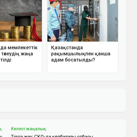
қ
Келесі жаңалық
у
Тілсіз жау: СҚО-да көпбалалы отбасы