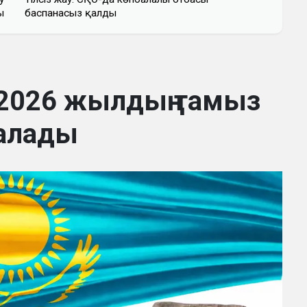
ы
баспанасыз қалды
2026 жылдың тамыз
алады