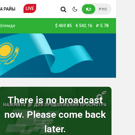
LIVE
А РАЙЫ
ҚАЗ
РУС
Әлемде
$
469.85
€
542.16
₽
5.78