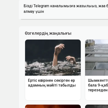
Біздің Telegram каналымызға жазылыңыз, жаң
алмау үшін