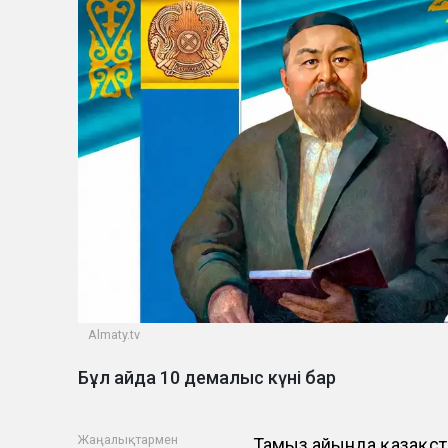
Almaty.tv
Бұл айда 10 демалыс күні бар
Жаңалықтармен
Тамыз айында қазақст