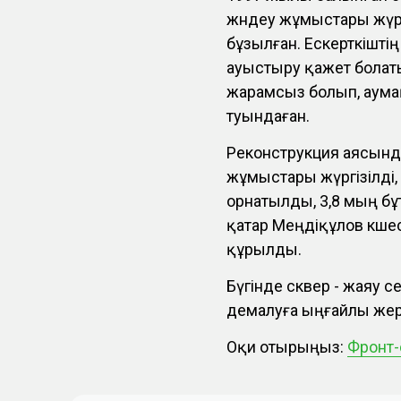
жөндеу жұмыстары жүр
бұзылған. Ескерткішт
ауыстыру қажет болат
жарамсыз болып, аумақ
туындаған.
Реконструкция аясында
жұмыстары жүргізілді,
орнатылды, 3,8 мың б
қатар Меңдіқұлов көш
құрылды.
Бүгінде сквер - жаяу с
демалуға ыңғайлы жер
Оқи отырыңыз:
Фронт-