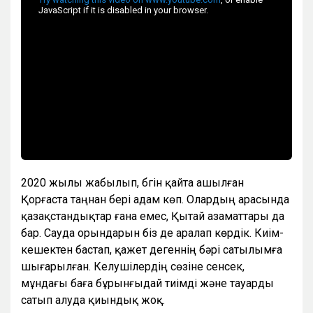
2020 жылы жабылып, бүгін қайта ашылған
Қорғаста таңнан бері адам көп. Олардың арасында
қазақстандықтар ғана емес, Қытай азаматтары да
бар. Сауда орындарын біз де аралап көрдік. Киім-
кешектен бастап, қажет дегеннің бәрі сатылымға
шығарылған. Келушілердің сөзіне сенсек,
мұндағы баға бұрынғыдай тиімді және тауарды
сатып алуда қиындық жоқ.