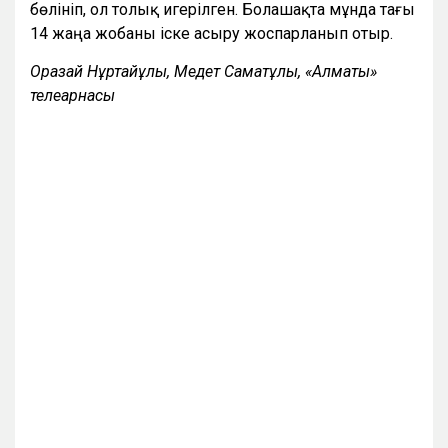
бөлініп, ол толық игерілген. Болашақта мұнда тағы
14 жаңа жобаны іске асыру жоспарланып отыр.
Оразай Нұртайұлы, Медет Саматұлы, «Алматы»
телеарнасы