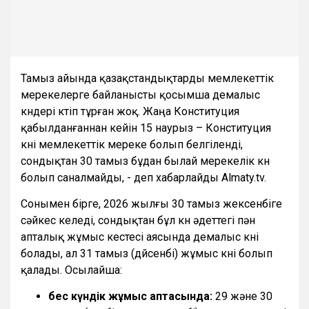
Тамыз айында қазақстандықтарды мемлекеттік
мерекелерге байланысты қосымша демалыс
күндері күтіп тұрған жоқ. Жаңа Конституция
қабылданғаннан кейін 15 наурыз – Конституция
күні мемлекеттік мереке болып белгіленді,
сондықтан 30 тамыз бұдан былай мерекелік күн
болып саналмайды, - деп хабарлайды Almaty.tv.
Сонымен бірге, 2026 жылғы 30 тамыз жексенбіге
сәйкес келеді, сондықтан бұл күн әдеттегі пән
апталық жұмыс кестесі аясында демалыс күні
болады, ал 31 тамыз (дүйсенбі) жұмыс күні болып
қалады. Осылайша:
бес күндік жұмыс аптасында:
29 және 30