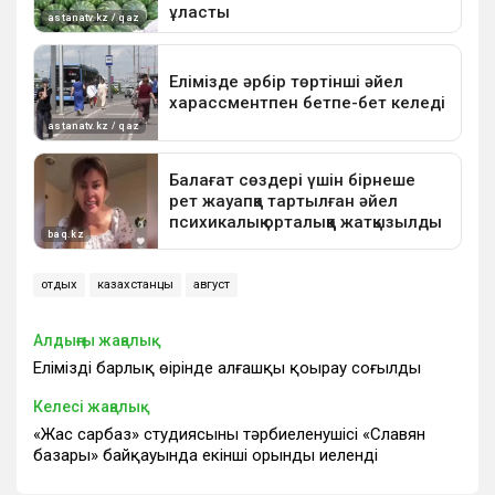
отдых
казахстанцы
август
Алдыңғы жаңалық
Еліміздің барлық өңірінде алғашқы қоңырау соғылды
Келесі жаңалық
«Жас сарбаз» студиясының тәрбиеленушісі «Славян
базары» байқауында екінші орынды иеленді