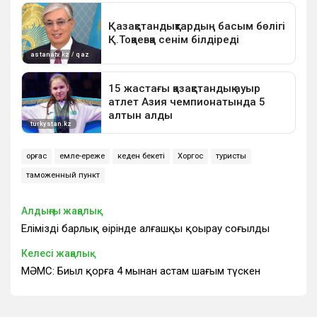
Қорғас
емле-ереже
кеден бекеті
Хоргос
туристы
таможенный пункт
Алдыңғы жаңалық
Еліміздің барлық өңірінде алғашқы қоңырау соғылды
Келесі жаңалық
МӘМС: Биыл қорға 4 мыңнан астам шағым түскен