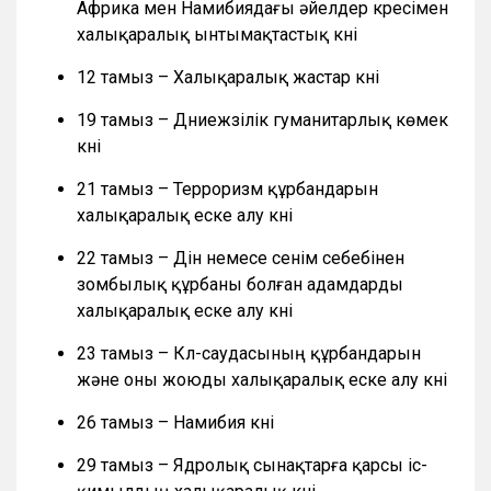
Африка мен Намибиядағы әйелдер күресімен
халықаралық ынтымақтастық күні
12 тамыз – Халықаралық жастар күні
19 тамыз – Дүниежүзілік гуманитарлық көмек
күні
21 тамыз – Терроризм құрбандарын
халықаралық еске алу күні
22 тамыз – Дін немесе сенім себебінен
зомбылық құрбаны болған адамдарды
халықаралық еске алу күні
23 тамыз – Күл-саудасының құрбандарын
және оны жоюды халықаралық еске алу күні
26 тамыз – Намибия күні
29 тамыз – Ядролық сынақтарға қарсы іс-