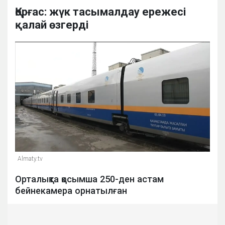
Қорғас: жүк тасымалдау ережесі
қалай өзгерді
Almaty.tv
Орталықта қосымша 250-ден астам
бейнекамера орнатылған