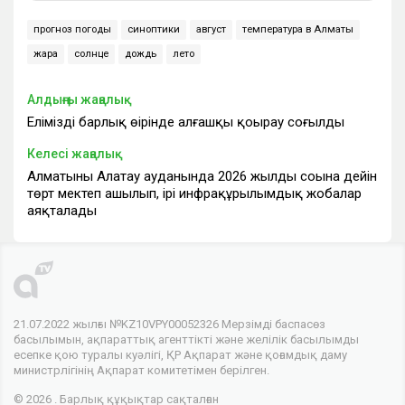
прогноз погоды
синоптики
август
температура в Алматы
жара
солнце
дождь
лето
Алдыңғы жаңалық
Еліміздің барлық өңірінде алғашқы қоңырау соғылды
Келесі жаңалық
Алматының Алатау ауданында 2026 жылдың соңына дейін
төрт мектеп ашылып, ірі инфрақұрылымдық жобалар
аяқталады
21.07.2022 жылғы №KZ10VPY00052326 Мерзімді баспасөз
басылымын, ақпараттық агенттікті және желілік басылымды
есепке қою туралы куәлігі, ҚР Ақпарат және қоғамдық даму
министрлігінің Ақпарат комитетімен берілген.
© 2026 . Барлық құқықтар сақталған