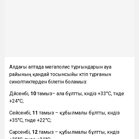
Алдағы аптада мегаполис тұрғындарын ауа
райының қандай тосынсыйы күтіп тұрғанын
синоптиктерден білетін боламыз:
Дүйсенбі,
10
тамыз– ала бұлтты, күндіз +33°С, түнде
+24°С;
Сейсенбі,
11
тамыз – құбылмалы бұлтты, күндіз
+35°С, түнде +22°С;
Сәрсенбі,
12
тамыз – құбылмалы бұлтты, күндіз