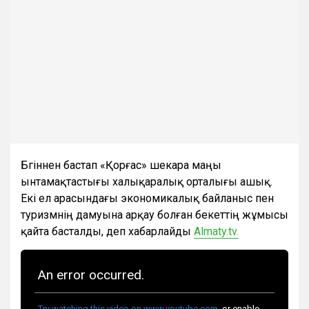
Бүгіннен бастап «Қорғас» шекара маңы
ынтамақтастығы халықаралық орталығы ашық.
Екі ел арасындағы экономикалық байланыс пен
туризмнің дамуына арқау болған бекеттің жұмысы
қайта басталды, деп хабарлайды
Almaty.tv.