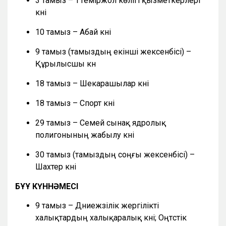
3 тамыз – ТТеміржол көлігі қызметкерлері
күні
10 тамыз – Абай күні
9 тамыз (тамыздың екінші жексенбісі) –
Құрылысшы күн
18 тамыз – Шекарашылар күні
18 тамыз – Спорт күні
29 тамыз – Семей сынақ ядролық
полигонының жабылу күні
30 тамыз (тамыздың соңғы жексенбісі) –
Шахтер күні
БҰҰ КҮННӘМЕСІ
9 тамыз – Дүниежүзілік жергілікті
халықтардың халықаралық күні; Оңтүстік