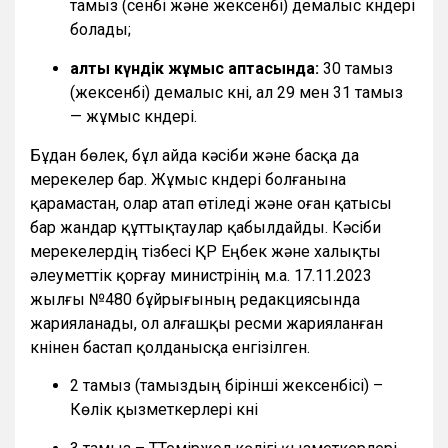
тамыз (сенбі және жексенбі) демалыс күндері
болады;
алты күндік жұмыс аптасында:
30 тамыз
(жексенбі) демалыс күні, ал 29 мен 31 тамыз
— жұмыс күндері.
Бұдан бөлек, бұл айда кәсіби және басқа да
мерекелер бар. Жұмыс күндері болғанына
қарамастан, олар атап өтіледі және оған қатысы
бар жандар құттықтаулар қабылдайды. Кәсіби
мерекелердің тізбесі ҚР Еңбек және халықты
әлеуметтік қорғау министрінің м.а. 17.11.2023
жылғы №480 бұйрығының редакциясында
жарияланады, ол алғашқы ресми жарияланған
күнінен бастап қолданысқа енгізілген.
2 тамыз (тамыздың бірінші жексенбісі) –
Көлік қызметкерлері күні