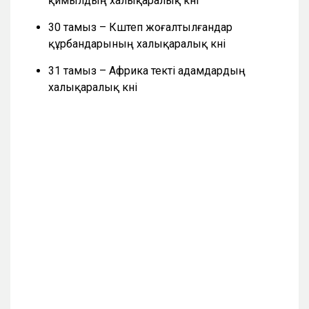
қимылдың халықаралық күні
30 тамыз – Күштеп жоғалтылғандар
құрбандарының халықаралық күні
31 тамыз – Африка текті адамдардың
халықаралық күні