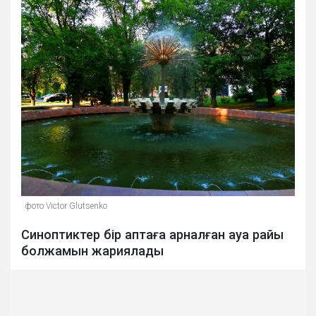
фото Victor Glutsenko
Синоптиктер бір аптаға арналған ауа райы
болжамын жариялады