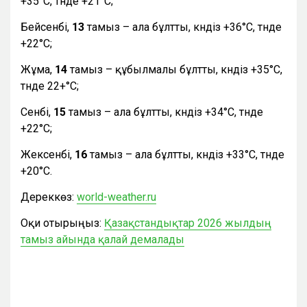
+35°С, түнде +21°С;
Бейсенбі,
13
тамыз – ала бұлтты, күндіз +36°С, түнде
+22°С;
Жұма,
14
тамыз – құбылмалы бұлтты, күндіз +35°С,
түнде 22+°С;
Сенбі,
15
тамыз – ала бұлтты, күндіз +34°С, түнде
+22°С;
Жексенбі,
16
тамыз – ала бұлтты, күндіз +33°С, түнде
+20°С.
Дереккөз:
world-weather.ru
Оқи отырыңыз:
Қазақстандықтар 2026 жылдың
тамыз айында қалай демалады