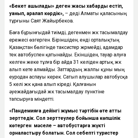
«Бекет ашылады» деген жақсы хабарды естіп,
қуанып, аралап көрдік»,
– деді Алматы қаласының
тұрғыны Саят Жайырбеков.
Баға бұрынғыдай тиімді, дегенмен жүк тасымалдау
ережесі өзгерген. Біріншіден, енді орталықтың
Қазақстан бөлігінде таксистер жүрмейді, адамдар
тек автобуспен қатынайды. Екіншіден, тауар алуға
келген жеке тұлға бір айда 31 келіден артық жүк
алып кете алмайды. Заттардың жалпы құны мың
еуродан аспауы керек. Сатып алушылар автобусқа
5 келі жүк қана алып кіреді. Қалғанын
әуежайдағыдай жүк тасымалдау пунктіне
тапсыруға міндетті.
«Пандемияға дейінгі жұмыс тәртібін өте қатты
зерттедік. Сол зерттеулер бойынша көпшілік
көтерген мәселе – автобустарға жүкті
орналастыру болатын. Сол себепті туристер