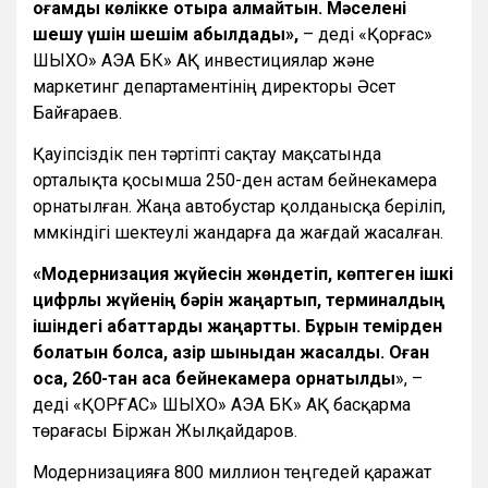
қоғамдық көлікке отыра алмайтын. Мәселені
шешу үшін шешім қабылдадық»,
– деді «Қорғас»
ШЫХО» АЭА БК» АҚ инвестициялар және
маркетинг департаментінің директоры Әсет
Байғараев.
Қауіпсіздік пен тәртіпті сақтау мақсатында
орталықта қосымша 250-ден астам бейнекамера
орнатылған. Жаңа автобустар қолданысқа беріліп,
мүмкіндігі шектеулі жандарға да жағдай жасалған.
«Модернизация жүйесін жөндетіп, көптеген ішкі
цифрлық жүйенің бәрін жаңартып, терминалдың
ішіндегі қабаттарды жаңарттық. Бұрын темірден
болатын болса, қазір шыныдан жасалды. Оған
қоса, 260-тан аса бейнекамера орнатылды
», –
деді «ҚОРҒАС» ШЫХО» АЭА БК» АҚ басқарма
төрағасы Біржан Жылқайдаров.
Модернизацияға 800 миллион теңгедей қаражат