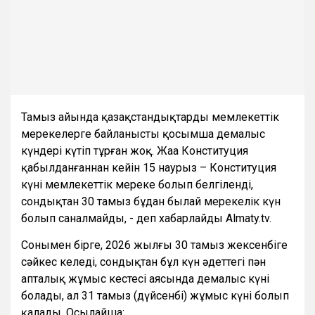
Тамыз айында қазақстандықтарды мемлекеттік
мерекелерге байланысты қосымша демалыс
күндері күтіп тұрған жоқ. Жаңа Конституция
қабылданғаннан кейін 15 наурыз – Конституция
күні мемлекеттік мереке болып белгіленді,
сондықтан 30 тамыз бұдан былай мерекелік күн
болып саналмайды, - деп хабарлайды Almaty.tv.
Сонымен бірге, 2026 жылғы 30 тамыз жексенбіге
сәйкес келеді, сондықтан бұл күн әдеттегі пән
апталық жұмыс кестесі аясында демалыс күні
болады, ал 31 тамыз (дүйсенбі) жұмыс күні болып
қалады. Осылайша: