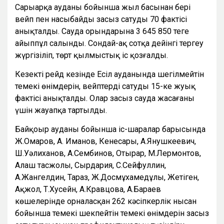
Сарыарқа ауданы бойынша жыл басынан бері
вейп пен насыбайды заңсыз сатудың 70 фактісі
анықталды. Сауда орындарына 3 645 850 теңге
айыппұл салынды. Сондай-ақ сотқа дейінгі тергеу
жүргізіліп, төрт қылмыстық іс қозғалды.
Кезекті рейд кезінде Есіл ауданында шегілмейтін
темекі өнімдерін, вейптерді сатудың 15-ке жуық
фактісі анықталды. Олар заңсыз сауда жасағаны
үшін жауапқа тартылды.
Байқоңыр ауданы бойынша іс-шаралар барысында
Ж.Омаров, А. Иманов, Кенесары, А.Янушкеевич,
Ш.Уәлиханов, А.Сембинов, Отырар, М.Лермонтов,
Алаш тасжолы, Сырдария, С.Сейфуллин,
А.Жангелдин, Тараз, Ж.Досмұхамедұлы, Жетіген,
Ақжол, Т.Хусейн, А.Кравцова, А.Бараев
көшелерінде орналасқан 262 кәсіпкерлік нысан
бойынша темекі шекпейтін темекі өнімдерін заңсыз