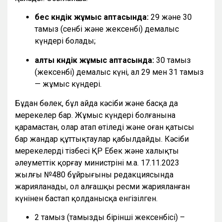
бес күндік жұмыс аптасында:
29 және 30
тамыз (сенбі және жексенбі) демалыс
күндері болады;
алты күндік жұмыс аптасында:
30 тамыз
(жексенбі) демалыс күні, ал 29 мен 31 тамыз
— жұмыс күндері.
Бұдан бөлек, бұл айда кәсіби және басқа да
мерекелер бар. Жұмыс күндері болғанына
қарамастан, олар атап өтіледі және оған қатысы
бар жандар құттықтаулар қабылдайды. Кәсіби
мерекелердің тізбесі ҚР Еңбек және халықты
әлеуметтік қорғау министрінің м.а. 17.11.2023
жылғы №480 бұйрығының редакциясында
жарияланады, ол алғашқы ресми жарияланған
күнінен бастап қолданысқа енгізілген.
2 тамыз (тамыздың бірінші жексенбісі) –