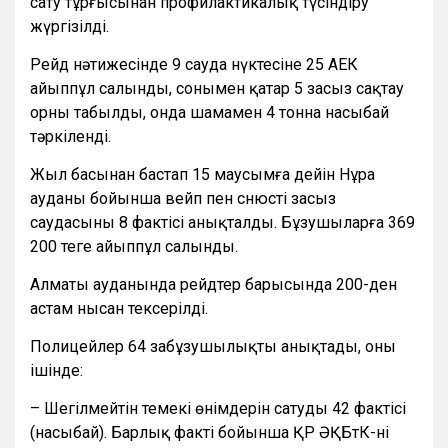
сату тұрғысынан профилактикалық түсіндіру
жүргізілді.
Рейд нәтижесінде 9 сауда нүктесіне 25 АЕК
айыппұл салынды, сонымен қатар 5 заңсыз сақтау
орны табылды, онда шамамен 4 тонна насыбай
тәркіленді.
Жыл басынан бастап 15 маусымға дейін Нұра
ауданы бойынша вейп пен снюстің заңсыз
саудасының 8 фактісі анықталды. Бұзушыларға 369
200 теңге айыппұл салынды.
Алматы ауданында рейдтер барысында 200-ден
астам нысан тексерілді.
Полицейлер 64 заңбұзушылықты анықтады, оның
ішінде:
– Шегілмейтін темекі өнімдерін сатудың 42 фактісі
(насыбай). Барлық факті бойынша ҚР ӘҚБтК-нің