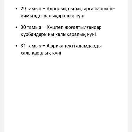
29 тамыз – Ядролық сынақтарға қарсы іс-
қимылдың халықаралық күні
30 тамыз – Күштеп жоғалтылғандар
құрбандарының халықаралық күні
31 тамыз – Африка текті адамдардың
халықаралық күні