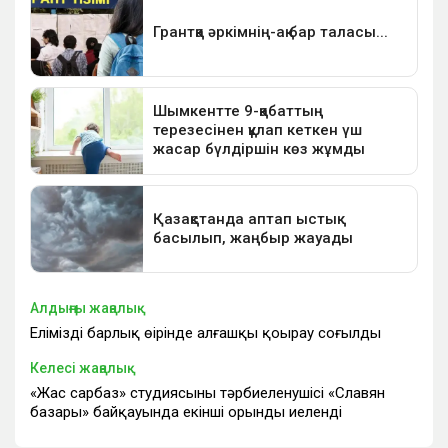
Алдыңғы жаңалық
Еліміздің барлық өңірінде алғашқы қоңырау соғылды
Келесі жаңалық
«Жас сарбаз» студиясының тәрбиеленушісі «Славян
базары» байқауында екінші орынды иеленді