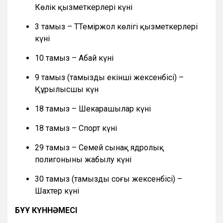
Көлік қызметкерлері күні
3 тамыз – ТТеміржол көлігі қызметкерлері
күні
10 тамыз – Абай күні
9 тамыз (тамыздың екінші жексенбісі) –
Құрылысшы күн
18 тамыз – Шекарашылар күні
18 тамыз – Спорт күні
29 тамыз – Семей сынақ ядролық
полигонының жабылу күні
30 тамыз (тамыздың соңғы жексенбісі) –
Шахтер күні
БҰҰ КҮННӘМЕСІ