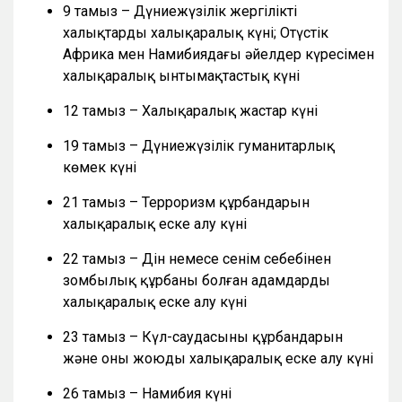
9 тамыз – Дүниежүзілік жергілікті
халықтардың халықаралық күні; Оңтүстік
Африка мен Намибиядағы әйелдер күресімен
халықаралық ынтымақтастық күні
12 тамыз – Халықаралық жастар күні
19 тамыз – Дүниежүзілік гуманитарлық
көмек күні
21 тамыз – Терроризм құрбандарын
халықаралық еске алу күні
22 тамыз – Дін немесе сенім себебінен
зомбылық құрбаны болған адамдарды
халықаралық еске алу күні
23 тамыз – Күл-саудасының құрбандарын
және оны жоюды халықаралық еске алу күні
26 тамыз – Намибия күні