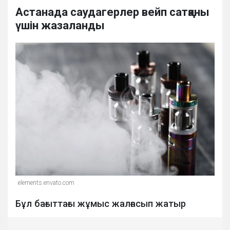
Астанада саудагерлер вейп сатқаны
үшін жазаланды
elements.envato.com
Бұл бағыттағы жұмыс жалғасып жатыр