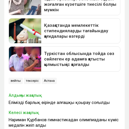
вейпы
тексеріс
Астана
Алдыңғы жаңалық
Еліміздің барлық өңірінде алғашқы қоңырау соғылды
Келесі жаңалық
Нариман Құрбанов гимнастикадан олимпиаданың күміс
медалін жеңіп алды