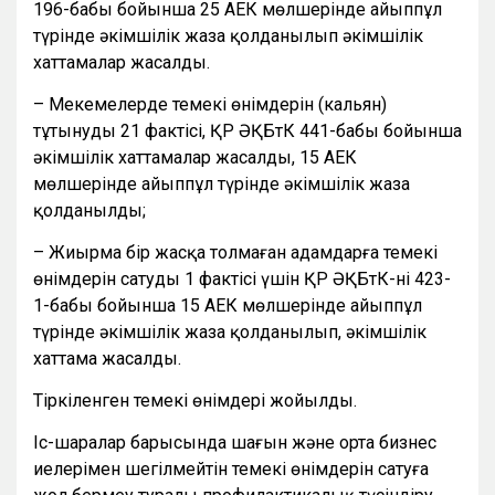
196-бабы бойынша 25 АЕК мөлшерінде айыппұл
түрінде әкімшілік жаза қолданылып әкімшілік
хаттамалар жасалды.
– Мекемелерде темекі өнімдерін (кальян)
тұтынудың 21 фактісі, ҚР ӘҚБтК 441-бабы бойынша
әкімшілік хаттамалар жасалды, 15 АЕК
мөлшерінде айыппұл түрінде әкімшілік жаза
қолданылды;
– Жиырма бір жасқа толмаған адамдарға темекі
өнімдерін сатудың 1 фактісі үшін ҚР ӘҚБтК-нің 423-
1-бабы бойынша 15 АЕК мөлшерінде айыппұл
түрінде әкімшілік жаза қолданылып, әкімшілік
хаттама жасалды.
Тіркіленген темекі өнімдері жойылды.
Іс-шаралар барысында шағын және орта бизнес
иелерімен шегілмейтін темекі өнімдерін сатуға