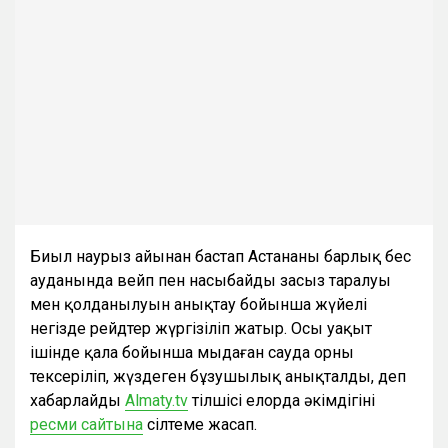
Биыл наурыз айынан бастап Астананың барлық бес
ауданында вейп пен насыбайдың заңсыз таралуы
мен қолданылуын анықтау бойынша жүйелі
негізде рейдтер жүргізіліп жатыр. Осы уақыт
ішінде қала бойынша мыңдаған сауда орны
тексеріліп, жүздеген бұзушылық анықталды, деп
хабарлайды
Аlmaty.tv
тілшісі елорда әкімдігінің
ресми сайтына
сілтеме жасап.