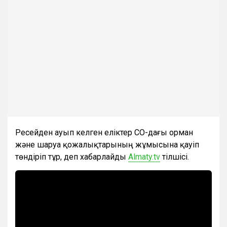
Ресейден ауып келген еліктер СҚО-дағы орман
және шаруа қожалықтарының жұмысына қауіп
төндіріп тұр, деп хабарлайды
Almaty.tv
тілшісі.