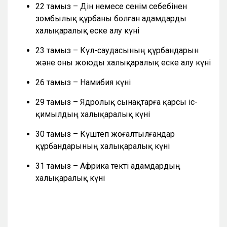
22 тамыз – Дін немесе сенім себебінен
зомбылық құрбаны болған адамдарды
халықаралық еске алу күні
23 тамыз – Күл-саудасының құрбандарын
және оны жоюды халықаралық еске алу күні
26 тамыз – Намибия күні
29 тамыз – Ядролық сынақтарға қарсы іс-
қимылдың халықаралық күні
30 тамыз – Күштеп жоғалтылғандар
құрбандарының халықаралық күні
31 тамыз – Африка текті адамдардың
халықаралық күні