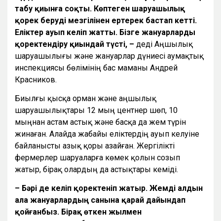
табу қиынға соқты. Көптеген шаруашылық
қорек беруді мезгілінен ертерек бастап кетті.
Еліктер ауып келіп жатты. Бізге жануарларды
қоректендіру қиындай түсті, –
деді Аңшылық
шаруашылығы және жануарлар дүниесі аумақтық
инспекциясы бөлімінің бас маманы Андрей
Красников.
Биылғы қысқа орман және аңшылық
шаруашылықтары 12 мың центнер шөп, 10
мыңнан астам астық және басқа да жем түрін
жинаған. Алайда жабайы еліктердің ауып келуіне
байланысты азық қоры азайған. Жергілікті
фермерлер шаруаларға көмек қолын созып
жатыр, бірақ олардың да астықтары кеміді.
– Бәрі де келіп қоректеніп жатыр. Жемді алдын
ала жануарлардың санына қарай дайындап
қойғанбыз. Бірақ өткен жылмен