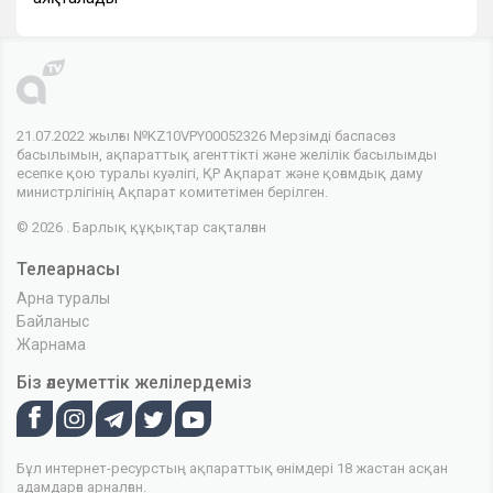
21.07.2022 жылғы №KZ10VPY00052326 Мерзімді баспасөз
басылымын, ақпараттық агенттікті және желілік басылымды
есепке қою туралы куәлігі, ҚР Ақпарат және қоғамдық даму
министрлігінің Ақпарат комитетімен берілген.
© 2026 . Барлық құқықтар сақталған
Телеарнасы
Арна туралы
Байланыс
Жарнама
Біз әлеуметтік желілердеміз
Бұл интернет-ресурстың ақпараттық өнімдері 18 жастан асқан
адамдарға арналған.