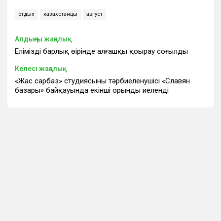
отдых
казахстанцы
август
Алдыңғы жаңалық
Еліміздің барлық өңірінде алғашқы қоңырау соғылды
Келесі жаңалық
«Жас сарбаз» студиясының тәрбиеленушісі «Славян
базары» байқауында екінші орынды иеленді