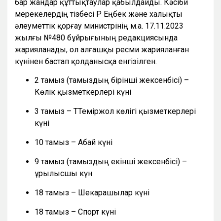
бар жандар құттықтаулар қабылдайды. Кәсіби
мерекелердің тізбесі ҚР Еңбек және халықты
әлеуметтік қорғау министрінің м.а. 17.11.2023
жылғы №480 бұйрығының редакциясында
жарияланады, ол алғашқы ресми жарияланған
күнінен бастап қолданысқа енгізілген.
2 тамыз (тамыздың бірінші жексенбісі) –
Көлік қызметкерлері күні
3 тамыз – ТТеміржол көлігі қызметкерлері
күні
10 тамыз – Абай күні
9 тамыз (тамыздың екінші жексенбісі) –
Құрылысшы күн
18 тамыз – Шекарашылар күні
18 тамыз – Спорт күні