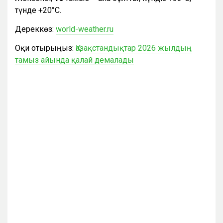
түнде +20°С.
Дереккөз:
world-weather.ru
Оқи отырыңыз:
Қазақстандықтар 2026 жылдың
тамыз айында қалай демалады