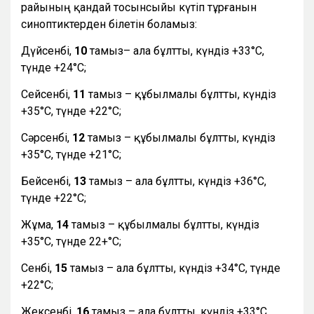
райының қандай тосынсыйы күтіп тұрғанын
синоптиктерден білетін боламыз:
Дүйсенбі,
10
тамыз– ала бұлтты, күндіз +33°С,
түнде +24°С;
Сейсенбі,
11
тамыз – құбылмалы бұлтты, күндіз
+35°С, түнде +22°С;
Сәрсенбі,
12
тамыз – құбылмалы бұлтты, күндіз
+35°С, түнде +21°С;
Бейсенбі,
13
тамыз – ала бұлтты, күндіз +36°С,
түнде +22°С;
Жұма,
14
тамыз – құбылмалы бұлтты, күндіз
+35°С, түнде 22+°С;
Сенбі,
15
тамыз – ала бұлтты, күндіз +34°С, түнде
+22°С;
Жексенбі,
16
тамыз – ала бұлтты, күндіз +33°С,