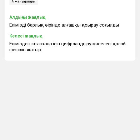
үй жануарлары
Алдыңғы жаңалық
Еліміздің барлық өңірінде алғашқы қоңырау соғылды
Келесі жаңалық
Еліміздегі кітапхана ісін цифрландыру мәселесі қалай
шешіліп жатыр