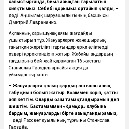
салыстырғанда, биыл азықтан тарылатын
сияқтымыз. Себебі қорымыз ортайып қалды, –
деді Аңшылық шаруашылығының басшысы
Дмитрий Лаврененко.
Ақпанның сарышұнақ аязы жағдайды
ушықтырып тұр. Жануарларға жанашырлық
танытқан жергілікті тұрғындар ерке еліктерді
өздері қоректендіріп жатыр. Жабайы аңдардың
тағдырына бей-жай қарамаған 16 жастағы
Станислав Гвоздёв арнайы акция да
ұйымдастырыпты.
– Жануарларға қалың қардың астынан азық
табу қиын болып жатыр. Көзіммен көріп, қатты
аяп кеттім. Оларды өзім тамақтандырамын деп
шештім. Бастамаммен «Қамқор» клубына
бардым, жануарларды бірге азықтандырамыз,
–
деді Рассвет ауылының тұрғыны Станислав
Гвоздёв.