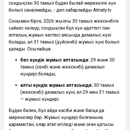
сондықтан 30 тамыз бұдан былай мерекелік күн
болып саналмайды, - деп хабарлайды Almaty.tv.
Сонымен бірге, 2026 жылғы 30 тамыз жексенбіге
сәйкес келеді, сондықтан бұл күн әдеттегі пән
апталық жұмыс кестесі аясында демалыс күні
болады, ал 31 тамыз (дүйсенбі) жұмыс күні болып
қалады. Осылайша:
бес күндік жұмыс аптасында:
29 және 30
тамыз (сенбі және жексенбі) демалыс
күндері болады;
алты күндік жұмыс аптасында:
30 тамыз
(жексенбі) демалыс күні, ал 29 мен 31 тамыз
— жұмыс күндері.
Бұдан бөлек, бұл айда кәсіби және басқа да
мерекелер бар. Жұмыс күндері болғанына
қарамастан, олар атап өтіледі және оған қатысы