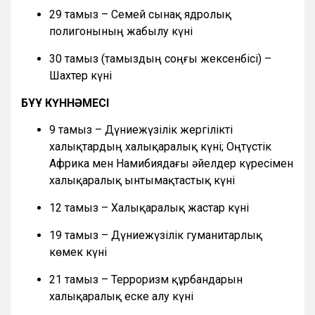
29 тамыз – Семей сынақ ядролық
полигонының жабылу күні
30 тамыз (тамыздың соңғы жексенбісі) –
Шахтер күні
БҰҰ КҮННӘМЕСІ
9 тамыз – Дүниежүзілік жергілікті
халықтардың халықаралық күні; Оңтүстік
Африка мен Намибиядағы әйелдер күресімен
халықаралық ынтымақтастық күні
12 тамыз – Халықаралық жастар күні
19 тамыз – Дүниежүзілік гуманитарлық
көмек күні
21 тамыз – Терроризм құрбандарын
халықаралық еске алу күні