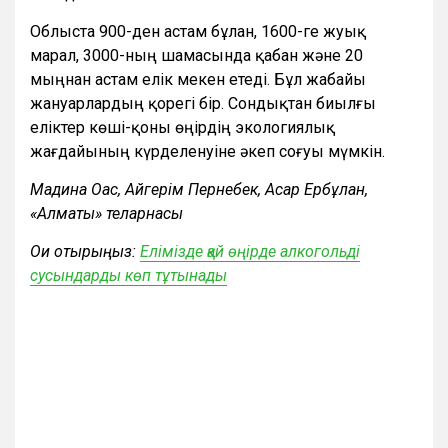
Облыста 900-ден астам бұлан, 1600-ге жуық
марал, 3000-ның шамасында қабан және 20
мыңнан астам елік мекен етеді. Бұл жабайы
жануарлардың қорегі бір. Сондықтан биылғы
еліктер көші-қоны өңірдің экологиялық
жағдайының күрделенуіне әкеп соғуы мүмкін.
Мадина Оқас, Айгерім Пернебек, Асар Ербұлан,
«Алматы» теларнасы
Оқи отырыңыз:
Елімізде қай өңірде алкогольді
сусындарды көп тұтынады