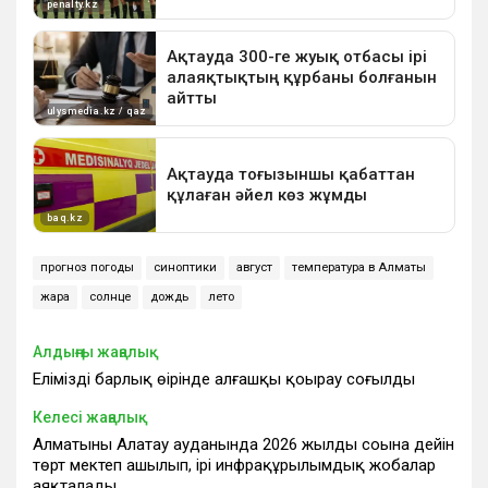
прогноз погоды
синоптики
август
температура в Алматы
жара
солнце
дождь
лето
Алдыңғы жаңалық
Еліміздің барлық өңірінде алғашқы қоңырау соғылды
Келесі жаңалық
Алматының Алатау ауданында 2026 жылдың соңына дейін
төрт мектеп ашылып, ірі инфрақұрылымдық жобалар
аяқталады