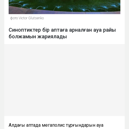
фото Victor Glutsenko
Синоптиктер бір аптаға арналған ауа райы
болжамын жариялады
Алдағы аптада мегаполис тұрғындарын ауа