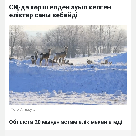
СҚО-да көрші елден ауып келген
еліктер саны көбейді
Фото: Almaty.tv
Облыста 20 мыңнан астам елік мекен етеді