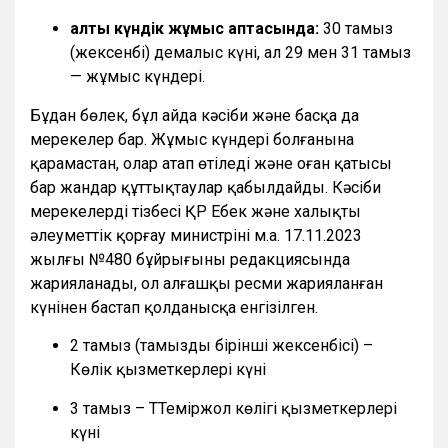
алты күндік жұмыс аптасында:
30 тамыз
(жексенбі) демалыс күні, ал 29 мен 31 тамыз
— жұмыс күндері.
Бұдан бөлек, бұл айда кәсіби және басқа да
мерекелер бар. Жұмыс күндері болғанына
қарамастан, олар атап өтіледі және оған қатысы
бар жандар құттықтаулар қабылдайды. Кәсіби
мерекелердің тізбесі ҚР Еңбек және халықты
әлеуметтік қорғау министрінің м.а. 17.11.2023
жылғы №480 бұйрығының редакциясында
жарияланады, ол алғашқы ресми жарияланған
күнінен бастап қолданысқа енгізілген.
2 тамыз (тамыздың бірінші жексенбісі) –
Көлік қызметкерлері күні
3 тамыз – ТТеміржол көлігі қызметкерлері
күні