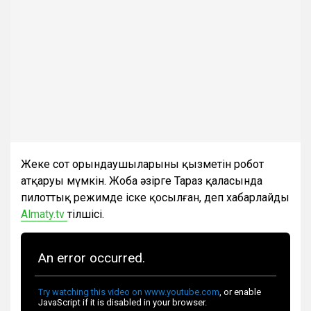
Жеке сот орындаушыларының қызметін робот
атқаруы мүмкін. Жоба әзірге Тараз қаласында
пилоттық режимде іске қосылған, деп хабарлайды
Almaty.tv
тілшісі.