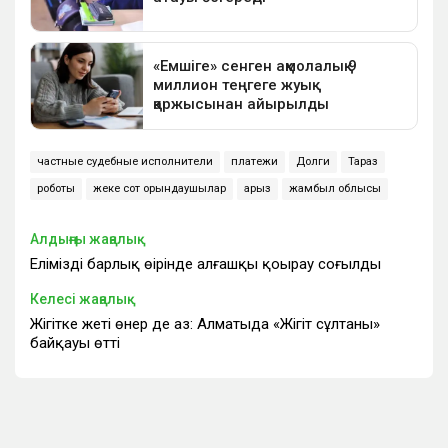
частные судебные исполнители
платежи
Долги
Тараз
роботы
жеке сот орындаушылар
қарыз
жамбыл облысы
Алдыңғы жаңалық
Еліміздің барлық өңірінде алғашқы қоңырау соғылды
Келесі жаңалық
Жігітке жеті өнер де аз: Алматыда «Жігіт сұлтаны»
байқауы өтті