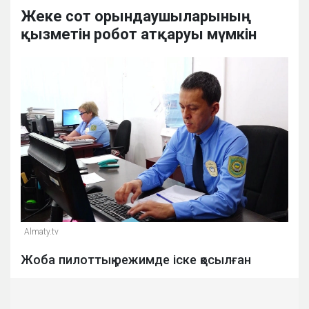
Жеке сот орындаушыларының
қызметін робот атқаруы мүмкін
Almaty.tv
Жоба пилоттық режимде іске қосылған