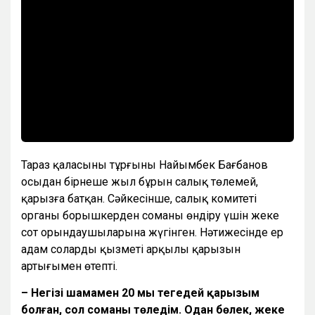
Тараз қаласының тұрғыны Найымбек Бағбанов
осыдан бірнеше жыл бұрын салық төлемей,
қарызға батқан. Сәйкесінше, салық комитеті
органы борышкерден соманы өндіру үшін жеке
сот орындаушыларына жүгінген. Нәтижесінде ер
адам солардың қызметі арқылы қарызын
артығымен өтепті.
– Негізі шамамен 20 мың теңгедей қарызым
болған, сол соманы төледім. Одан бөлек, жеке