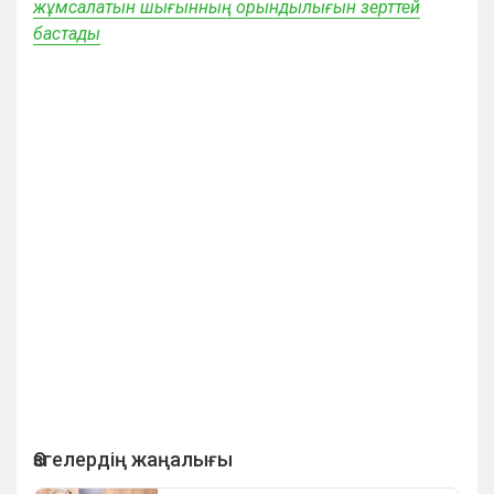
жұмсалатын шығынның орындылығын зерттей
бастады