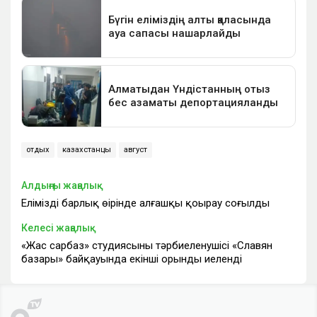
отдых
казахстанцы
август
Алдыңғы жаңалық
Еліміздің барлық өңірінде алғашқы қоңырау соғылды
Келесі жаңалық
«Жас сарбаз» студиясының тәрбиеленушісі «Славян
базары» байқауында екінші орынды иеленді