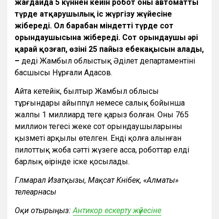
жағдайда 5 күннен кейін робот оны автоматты
түрде атқарушылық іс жүргізу жүйесіне
жібереді. Ол барабан міндетті түрде сот
орындаушысына жібереді. Сот орындаушы әрі
қарай қозғап, өзінің 25 пайыз еңбекақысын алады,
–
деді Жамбыл облыстық Әділет департаментінің
басшысы Нұрғали Аңдасов.
Айта кетейік, былтыр Жамбыл облысы
тұрғындары айыппұл немесе салық бойынша
жалпы 1 миллиард теңге қарыз болған. Оның 765
миллион теңгесі жеке сот орындаушыларының
қызметі арқылы өтелген. Енді қолға алынған
пилоттық жоба сәтті жүзеге асса, роботтар елдің
барлық өңірінде іске қосылады.
Гүлмарал Изатқызы, Мақсат Күнібек, «Алматы»
телеарнасы
Оқи отырыңыз:
Антикор ескерту жүйесіне