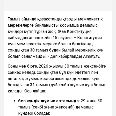
Тамыз айында қазақстандықтарды мемлекеттік
мерекелерге байланысты қосымша демалыс
күндері күтіп тұрған жоқ. Жаңа Конституция
қабылданғаннан кейін 15 наурыз – Конституция
күні мемлекеттік мереке болып белгіленді,
сондықтан 30 тамыз бұдан былай мерекелік күн
болып саналмайды, - деп хабарлайды Almaty.tv.
Сонымен бірге, 2026 жылғы 30 тамыз жексенбіге
сәйкес келеді, сондықтан бұл күн әдеттегі пән
апталық жұмыс кестесі аясында демалыс күні
болады, ал 31 тамыз (дүйсенбі) жұмыс күні болып
қалады. Осылайша:
бес күндік жұмыс аптасында:
29 және 30
тамыз (сенбі және жексенбі) демалыс
күндері болады;