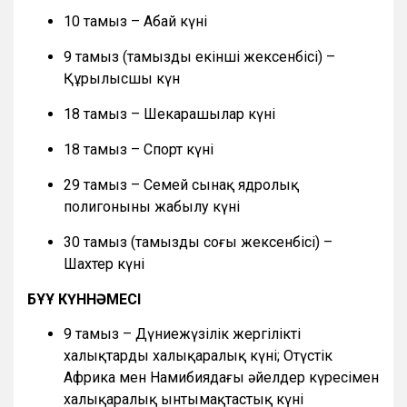
10 тамыз – Абай күні
9 тамыз (тамыздың екінші жексенбісі) –
Құрылысшы күн
18 тамыз – Шекарашылар күні
18 тамыз – Спорт күні
29 тамыз – Семей сынақ ядролық
полигонының жабылу күні
30 тамыз (тамыздың соңғы жексенбісі) –
Шахтер күні
БҰҰ КҮННӘМЕСІ
9 тамыз – Дүниежүзілік жергілікті
халықтардың халықаралық күні; Оңтүстік
Африка мен Намибиядағы әйелдер күресімен
халықаралық ынтымақтастық күні