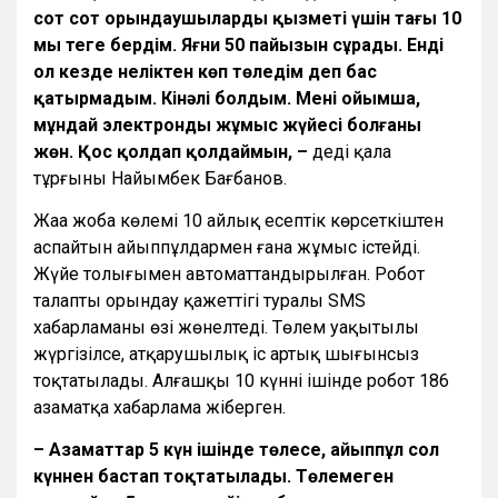
сот сот орындаушылардың қызметі үшін тағы 10
мың теңге бердім. Яғни 50 пайызын сұрады. Енді
ол кезде неліктен көп төледім деп бас
қатырмадым. Кінәлі болдым. Менің ойымша,
мұндай электронды жұмыс жүйесі болғаны
жөн. Қос қолдап қолдаймын, –
деді қала
тұрғыны Найымбек Бағбанов.
Жаңа жоба көлемі 10 айлық есептік көрсеткіштен
аспайтын айыппұлдармен ғана жұмыс істейді.
Жүйе толығымен автоматтандырылған. Робот
талапты орындау қажеттігі туралы SMS
хабарламаны өзі жөнелтеді. Төлем уақытылы
жүргізілсе, атқарушылық іс артық шығынсыз
тоқтатылады. Алғашқы 10 күннің ішінде робот 186
азаматқа хабарлама жіберген.
– Азаматтар 5 күн ішінде төлесе, айыппұл сол
күннен бастап тоқтатылады. Төлемеген