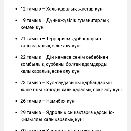
12 тамыз – Халықаралық жастар күні
19 тамыз – Дүниежүзілік гуманитарлық
көмек күні
21 тамыз – Терроризм құрбандарын
халықаралық еске алу күні
22 тамыз – Дін немесе сенім себебінен
зомбылық құрбаны болған адамдарды
халықаралық еске алу күні
23 тамыз – Күл-саудасының құрбандарын
және оны жоюды халықаралық еске алу күні
26 тамыз – Намибия күні
29 тамыз – Ядролық сынақтарға қарсы іс-
қимылдың халықаралық күні
30 тамыз – Күштеп жоғалтылғандар