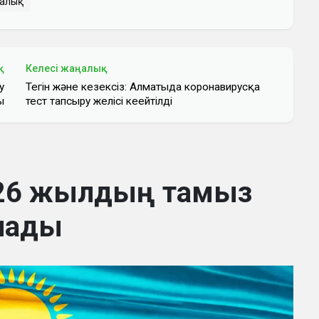
салық
қ
Келесі жаңалық
у
Тегін және кезексіз: Алматыда коронавирусқа
ы
тест тапсыру желісі кеңейтілді
2026 жылдың тамыз
алады