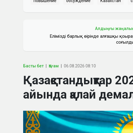
повышение
обсуждение
Казахстан
Алдыңғы жаңалы
Еліміздің барлық өңірінде алғашқы қоңыра
соғылд
Басты бет
Қоғам
06.08.2026 08:10
Қазақстандықтар 
айында қалай дем