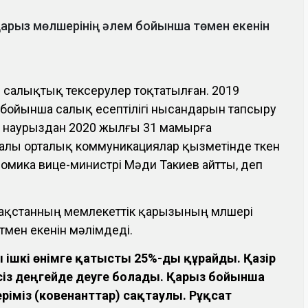
қарыз мөлшерінің әлем бойынша төмен екенін
е салықтық тексерулер тоқтатылған. 2019
бойынша салық есептілігі нысандарын тапсыру
1 наурыздан 2020 жылғы 31 мамырға
алы орталық коммуникациялар қызметінде өткен
омика вице-министрі Мәди Такиев айтты, деп
зақстанның мемлекеттік қарызының мөлшері
өмен екенін мәлімдеді.
пы ішкі өнімге қатысты 25%-ды құрайды. Қазір
сіз деңгейде деуге болады. Қарыз бойынша
іміз (ковенанттар) сақтаулы. Рұқсат