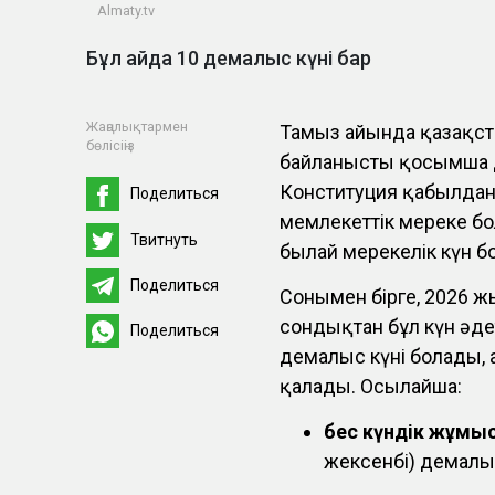
Almaty.tv
Бұл айда 10 демалыс күні бар
Жаңалықтармен
Тамыз айында қазақст
бөлісіңіз
байланысты қосымша д
Конституция қабылданғ
Поделиться
мемлекеттік мереке бо
Твитнуть
былай мерекелік күн б
Поделиться
Сонымен бірге, 2026 ж
сондықтан бұл күн әде
Поделиться
демалыс күні болады, 
қалады. Осылайша:
бес күндік жұмы
жексенбі) демалы