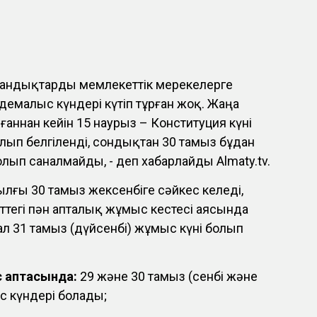
андықтарды мемлекеттік мерекелерге
емалыс күндері күтіп тұрған жоқ. Жаңа
аннан кейін 15 наурыз – Конституция күні
лып белгіленді, сондықтан 30 тамыз бұдан
олып саналмайды, - деп хабарлайды Almaty.tv.
ылғы 30 тамыз жексенбіге сәйкес келеді,
ттегі пән апталық жұмыс кестесі аясында
ал 31 тамыз (дүйсенбі) жұмыс күні болып
с аптасында:
29 және 30 тамыз (сенбі және
с күндері болады;