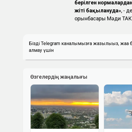
берілген нормаларда
жіті бақылануда»
, - 
орынбасары Мәди ТАК
Біздің Telegram каналымызға жазылыңыз, жаң
алмау үшін