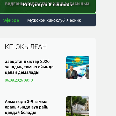
Эфирде
Мужской киноклуб. Лесник
КӨП ОҚЫЛҒАН
Қазақстандықтар 2026
жылдың тамыз айында
қалай демалады
06.08.2026 08:10
Алматыда 3-9 тамыз
аралығында ауа райы
қандай болады