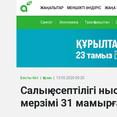
ЖАҢАЛЫҚТАР
МЕНШІКТІ ӨНДІРІС
ЖАҢА
Саясат
Экономика
Таза Қазақстан
Басты бет
Қоғам
13.05.2020 00:20
Салық есептілігі н
мерзімі 31 мамыр