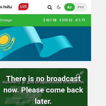
LIVE
А РАЙЫ
ҚАЗ
РУС
Әлемде
$
467.48
€
539.52
₽
5.73