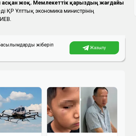
н асқан жоқ. Мемлекеттік қарыздың жағдайы
деді ҚР Ұлттық экономика министрінің
ИЕВ.
а басылымдарды жіберіп
Жазылу