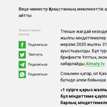
Вице-министр Қазақстанның мемлекеттік 
айтты
Жаңалықтармен
Төтенше жағдай кезінд
бөлісіңіз
жылғы міндеттемелер 
мерзімі 2020 жылғы 3
Поделиться
ауыстырылды. Бұл тур
Твитнуть
брифингте Ұлттық экон
хабарлайды
Almaty.tv
.
Поделиться
Сонымен қатар, ол Қа
Поделиться
бүгінде әлем бойынша т
«1 сәуірге қарыз жал
бұл міндеттеме қауіп
барлық міндеттемелер