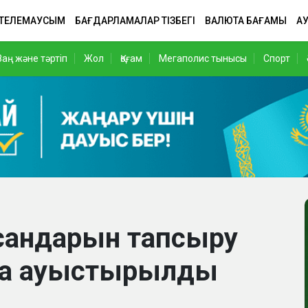
 ТЕЛЕМАУСЫМ
БАҒДАРЛАМАЛАР ТІЗБЕГІ
ВАЛЮТА БАҒАМЫ
АУ
Заң және тәртіп
Жол
Қоғам
Мегаполис тынысы
Спорт
ысандарын тапсыру
ға ауыстырылды