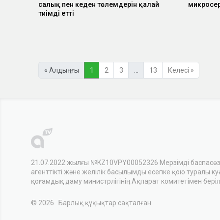
салық пен кеден төлемдерін қалай
микросер
тиімді етті
« Алдыңғы
1
2
3
…
13
Келесі »
21.07.2022 жылғы №KZ10VPY00052326 Мерзімді баспасө
агенттікті және желілік басылымды есепке қою туралы куәл
қоғамдық даму министрлігінің Ақпарат комитетімен беріл
© 2026 . Барлық құқықтар сақталған