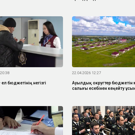
 20:38
22.04.2026 12:27
ел бюджетінің негізгі
Ауылдық округтер бюджетін 
салығы есебінен кеңейту ұс