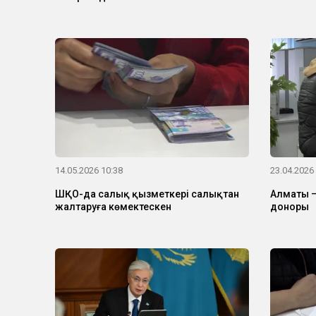
14.05.2026 10:38
23.04.2026
ШҚО-да салық қызметкері салықтан
Алматы – 
жалтаруға көмектескен
доноры