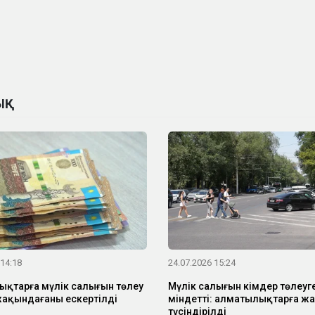
Қ
 14:18
24.07.2026 15:24
қтарға мүлік салығын төлеу
Мүлік салығын кімдер төлеуг
ақындағаны ескертілді
міндетті: алматылықтарға жа
түсіндірілді