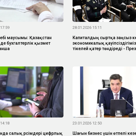
 17:59
28.01.2026 15:11
ебі маусымы: Қазақстан
Капиталдың сыртқа заңсыз ке
нде бухгалтерлік қызмет
экономикалық қауіпсіздігіміз
анша
тікелей қатер төндіреді - Пре
 14:18
23.01.2026 12:50
нда салық рәсімдері цифрлық
Шағын бизнес үшін өтпелі кез