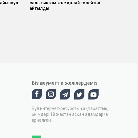
 айыппұл
салығын кім және қалай төлейтіні
айтылды
Біз әлеуметтік желілердеміз
Бұл интернет-ресурстың ақпараттық
өнімдері 18 жастан асқан адамдарға
арналған.