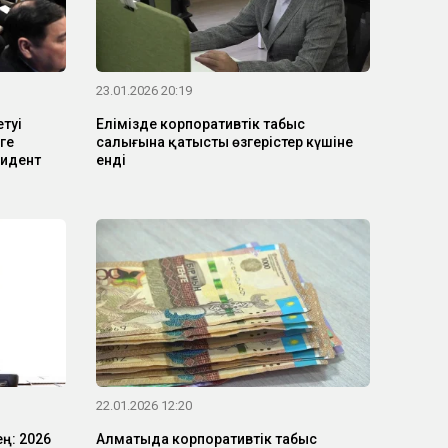
23.01.2026 20:19
туі
Елімізде корпоративтік табыс
ге
салығына қатысты өзгерістер күшіне
зидент
енді
22.01.2026 12:20
ең: 2026
Алматыда корпоративтік табыс