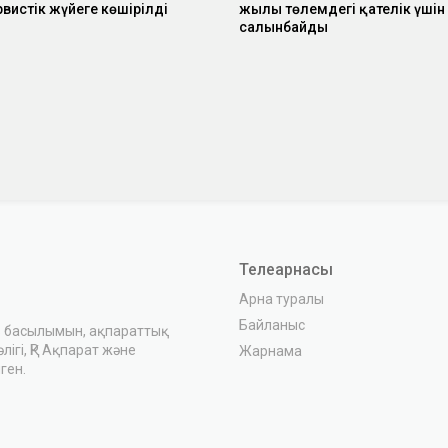
вистік жүйеге көшірілді
жылы төлемдегі қателік үшін
салынбайды
Телеарнасы
Арна туралы
Байланыс
з басылымын, ақпараттық
ігі, ҚР Ақпарат және
Жарнама
ген.