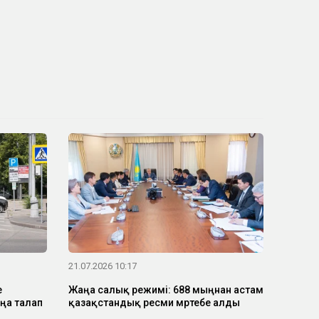
21.07.2026 10:17
е
Жаңа салық режимі: 688 мыңнан астам
ңа талап
қазақстандық ресми мәртебе алды