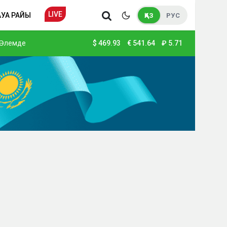
LIVE
АУА РАЙЫ
ҚАЗ
РУС
Әлемде
$
469.93
€
541.64
₽
5.71