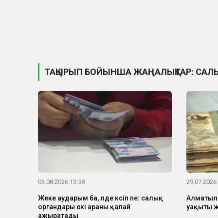
ТАҚЫРЫП БОЙЫНША ЖАҢАЛЫҚТАР: САЛЫ
03.08.2026 13:58
29.07.2026
Жеке аударым ба, әлде кәсіп пе: салық
Алматылы
органдары екі араны қалай
уақыты ж
ажыратады