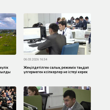
06.03.2026 16:34
мүлік
Жеңілдетілген салық режимін таңдап
ынылды
үлгермеген кәсіпкерлер не істеуі керек