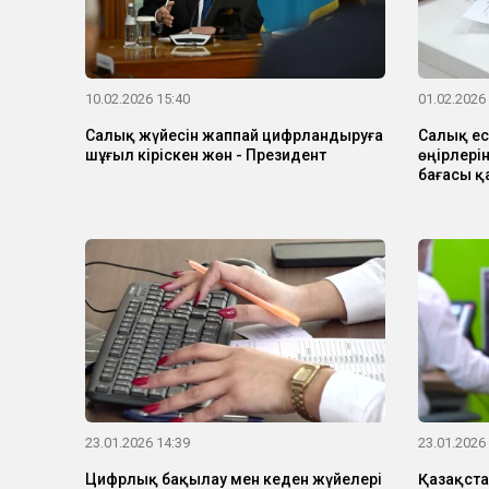
10.02.2026 15:40
01.02.2026
Салық жүйесін жаппай цифрландыруға
Салық ес
шұғыл кіріскен жөн - Президент
өңірлері
бағасы қ
23.01.2026 14:39
23.01.2026
Цифрлық бақылау мен кеден жүйелері
Қазақста