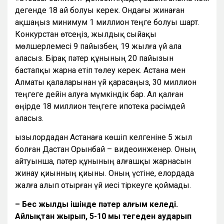
дегенде 18 ай болуы керек. Ондағы жинаған
ақшаңыз минимум 1 миллион теңге болуы шарт.
Конкурстан өтсеңіз, жылдық сыйақы
мөлшерлемесі 9 пайызбен, 19 жылға үй ала
аласыз. Бірақ пәтер құнының 20 пайызын
бастапқы жарна етіп төлеу керек. Астана мен
Алматы қалаларынан үй қарасаңыз, 30 миллион
теңгеге дейін алуға мүмкіндік бар. Ал қалған
өңірде 18 миллион теңгеге ипотека рәсімдей
аласыз.
Қызылордадан Астанаға көшіп келгеніне 5 жыл
болған Дастан Орынбай – видеоинженер. Оның
айтуынша, пәтер құнының алғашқы жарнасын
жинау қиынның қиыны. Оның үстіне, елордада
жалға алып отырған үй иесі тіркеуге қоймады.
– Бес жылдың ішінде пәтер алғым келеді.
Айлықтан жырып, 5-10 мың теңгеден аударып