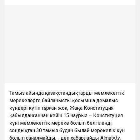
Тамыз айында қазақстандықтарды мемлекеттік
мерекелерге байланысты қосымша демалыс
күндері күтіп тұрған жоқ. Жаңа Конституция
қабылданғаннан кейін 15 наурыз – Конституция
күні мемлекеттік мереке болып белгіленді,
сондықтан 30 тамыз бұдан былай мерекелік күн
болып саналмайды, - деп хабарлайды Almaty.tv.