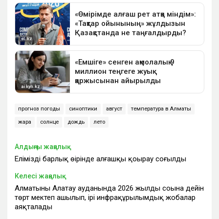
прогноз погоды
синоптики
август
температура в Алматы
жара
солнце
дождь
лето
Алдыңғы жаңалық
Еліміздің барлық өңірінде алғашқы қоңырау соғылды
Келесі жаңалық
Алматының Алатау ауданында 2026 жылдың соңына дейін
төрт мектеп ашылып, ірі инфрақұрылымдық жобалар
аяқталады