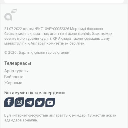
21.07.2022 жылғы №KZ10VPY00052326 Мерзімді баспасөз
басылымын, ақпараттық агенттікті және желілік басылымды
есепке қою туралы куәлігі, ҚР Ақпарат және қоғамдық даму
министрлігінің Ақпарат комитетімен берілген.
© 2026 . Барлық құқықтар сақталған
Телеарнасы
Арна туралы
Байланыс
Жарнама
Біз әлеуметтік желілердеміз
Бұл интернет-ресурстың ақпараттық өнімдері 18 жастан асқан
адамдарға арналған.