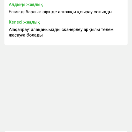
Алдыңғы жаңалық
Еліміздің барлық өңірінде алғашқы қоңырау соғылды
Келесі жаңалық
Аlaqanpay: алақаныңызды сканерлеу арқылы төлем
жасауға болады