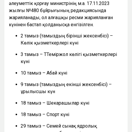
әлеуметтік қорғау министрінің м.а. 17.11.2023
жылғы №480 бұйрығының редакциясында
жарияланады, ол алғашқы ресми жарияланған
күнінен бастап қолданысқа енгізілген.
2 тамыз (тамыздың бірінші жексенбісі) –
Көлік қызметкерлері күні
3 тамыз – ТТеміржол көлігі қызметкерлері
күні
10 тамыз – Абай күні
9 тамыз (тамыздың екінші жексенбісі) –
Құрылысшы күн
18 тамыз – Шекарашылар күні
18 тамыз – Спорт күні
29 тамыз – Семей сынақ ядролық