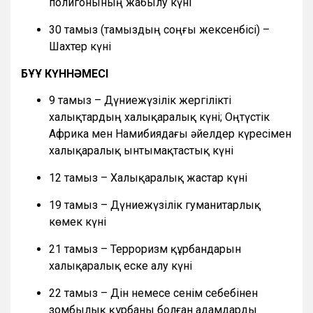
полигонының жабылу күні
30 тамыз (тамыздың соңғы жексенбісі) –
Шахтер күні
БҰҰ КҮННӘМЕСІ
9 тамыз – Дүниежүзілік жергілікті
халықтардың халықаралық күні; Оңтүстік
Африка мен Намибиядағы әйелдер күресімен
халықаралық ынтымақтастық күні
12 тамыз – Халықаралық жастар күні
19 тамыз – Дүниежүзілік гуманитарлық
көмек күні
21 тамыз – Терроризм құрбандарын
халықаралық еске алу күні
22 тамыз – Дін немесе сенім себебінен
зомбылық құрбаны болған адамдарды