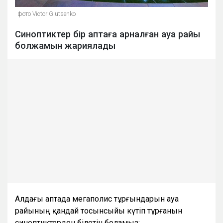
фото Victor Glutsenko
Синоптиктер бір аптаға арналған ауа райы
болжамын жариялады
Алдағы аптада мегаполис тұрғындарын ауа
райының қандай тосынсыйы күтіп тұрғанын
синоптиктерден білетін боламыз: