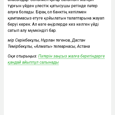
тұрғын үйден үлестік қатысушы ретінде пәтер
алуға болады. Бірақ ол банктің кепілмен
қамтамасыз етуге қойылатын талаптарына жауап
беруі керек. Ал өзге өңірлерде кез келген үйді
сатып алу мүмкіндігі бар.
Өмір Серікбекұлы, Нұрлан Өтегенов, Дастан
Темірбекұлы, «Алматы» телеарнасы, Астана
Оқи отырыңыз:
Пәтерін заңсыз жалға беретіндерге
қандай айыппұл салынады