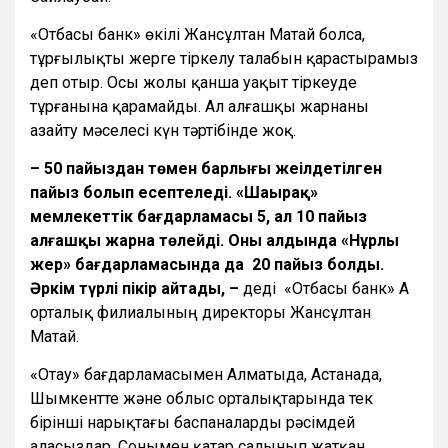
«Отбасы банк
»
өкілі Жансұлтан Матай болса,
тұрғылықты жерге тіркелу талабын қарастырамыз
деп отыр. Осы жолы қанша уақыт тіркеуде
тұрғанына қарамайды. Ал алғашқы жарнаны
азайту мәселесі күн тәртібінде жоқ.
– 50 пайыздан төмен барлығы жеңілдетілген
пайыз болып есептеледі. «Шаңырақ»
мемлекеттік бағдарламасы 5, ал 10 пайыз
алғашқы жарна төлейді. Оның алдында «Нұрлы
жер» бағдарламасында да 20 пайыз болды.
Әркім түрлі пікір айтады, –
деді «Отбасы банк» АҚ
орталық филиалының директоры Жансұлтан
Матай.
«Отау» бағдарламасымен Алматыда, Астанада,
Шымкентте және облыс орталықтарында тек
бірінші нарықтағы баспаналарды рәсімдей
аласыздар. Сонымен қатар салынып жатқан