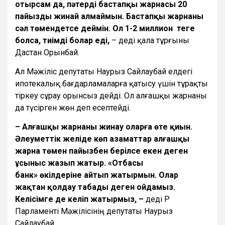
отырсам да, пәтердің бастапқы жарнасы 20
пайызды жинай алмаймын. Бастапқы жарнаны
сәл төмендетсе деймін. Ол 1-2 миллион теңге
болса, тиімді болар еді,
– деді қала тұрғыны
Дастан Орынбай.
Ал Мәжіліс депутаты Наурыз Сайлаубай елдегі
ипотекалық бағдарламаларға қатысу үшін тұрақты
тіркеу сұрау орынсыз дейді. Ол алғашқы жарнаны
да түсірген жөн деп есептейді.
– Алғашқы жарнаны жинау оларға өте қиын.
Әлеуметтік желіде көп азаматтар алғашқы
жарна төмен пайызбен берілсе екен деген
ұсыныс жазып жатыр. «Отбасы
банк
»
өкілдеріне айтып жатырмын. Олар
жақтан қолдау табады деген ойдамыз.
Келісімге де келіп жатырмыз, –
деді ҚР
Парламенті Мәжілісінің депутаты Наурыз
Сайлаубай.