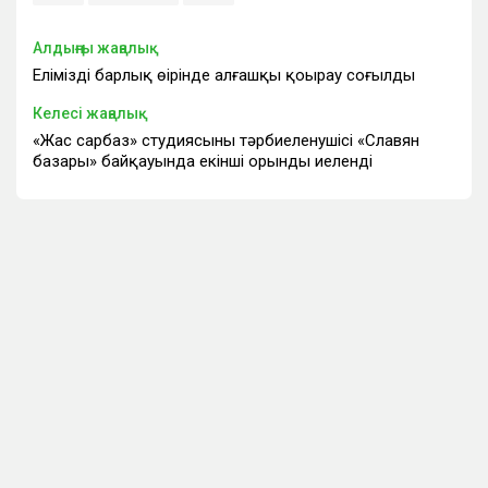
Алдыңғы жаңалық
Еліміздің барлық өңірінде алғашқы қоңырау соғылды
Келесі жаңалық
«Жас сарбаз» студиясының тәрбиеленушісі «Славян
базары» байқауында екінші орынды иеленді