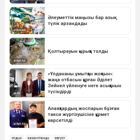
отдых
казахстанцы
август