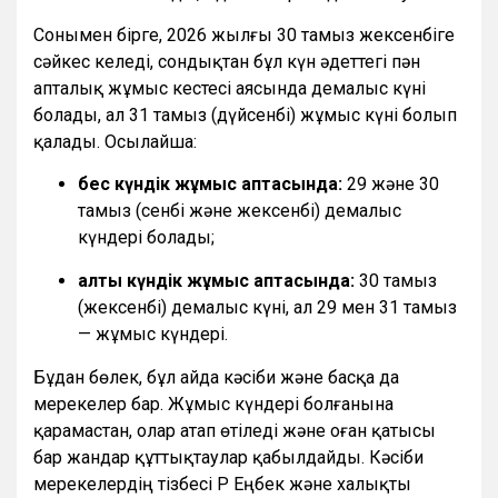
Сонымен бірге, 2026 жылғы 30 тамыз жексенбіге
сәйкес келеді, сондықтан бұл күн әдеттегі пән
апталық жұмыс кестесі аясында демалыс күні
болады, ал 31 тамыз (дүйсенбі) жұмыс күні болып
қалады. Осылайша:
бес күндік жұмыс аптасында:
29 және 30
тамыз (сенбі және жексенбі) демалыс
күндері болады;
алты күндік жұмыс аптасында:
30 тамыз
(жексенбі) демалыс күні, ал 29 мен 31 тамыз
— жұмыс күндері.
Бұдан бөлек, бұл айда кәсіби және басқа да
мерекелер бар. Жұмыс күндері болғанына
қарамастан, олар атап өтіледі және оған қатысы
бар жандар құттықтаулар қабылдайды. Кәсіби
мерекелердің тізбесі ҚР Еңбек және халықты