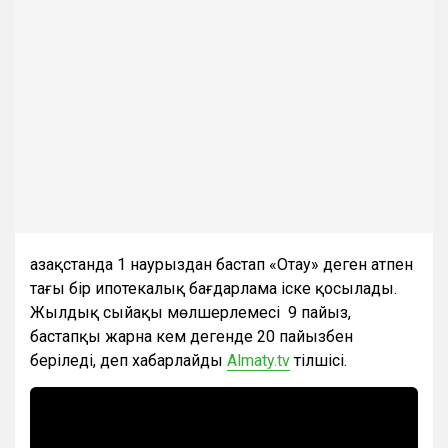
Қазақстанда 1 наурыздан бастап «Отау» деген атпен
тағы бір ипотекалық бағдарлама іске қосылады.
Жылдық сыйақы мөлшерлемесі 9 пайыз,
бастапқы жарна кем дегенде 20 пайызбен
беріледі, деп хабарлайды
Almaty.tv
тілшісі.