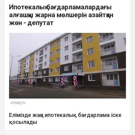
Ипотекалық бағдарламалардағы
алғашқы жарна мөлшерін азайтқан
жөн - депутат
Almaty.tv
Елімізде жаңа ипотекалық бағдарлама іске
қосылады