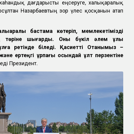
 жаһандық дағдарысты еңсеруге, халықаралық
рсұлтан Назарбаевтың зор үлес қосқанын атап
лықаралық бастама көтеріп, мемлекетімізді
ң төріне шығарды. Оны бүкіл әлем ұлы
тұлға ретінде біледі. Қасиетті Отанымыз –
 және ертеңгі ұрпағы осындай ұлт перзентіне
еді Президент.