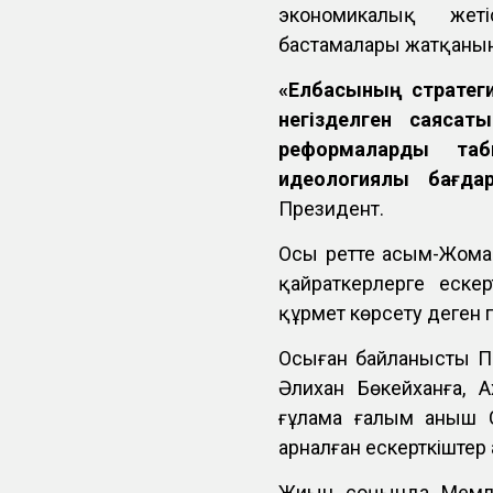
экономикалық жеті
бастамалары жатқанын
«Елбасының стратеги
негізделген саяса
реформаларды таб
идеологиялық бағдар
Президент.
Осы ретте Қасым-Жома
қайраткерлерге еск
құрмет көрсету деген пі
Осыған байланысты П
Әлихан Бөкейханға, 
ғұлама ғалым Қаныш 
арналған ескерткіште
Жиын соңында Мемле