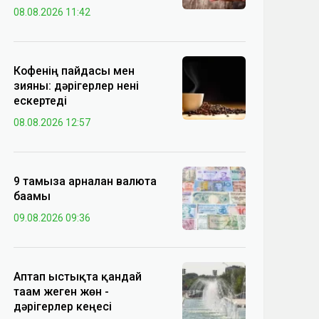
08.08.2026 11:42
Кофенің пайдасы мен
зияны: дәрігерлер нені
ескертеді
08.08.2026 12:57
9 тамызға арналған валюта
бағамы
09.08.2026 09:36
Аптап ыстықта қандай
тағам жеген жөн -
дәрігерлер кеңесі