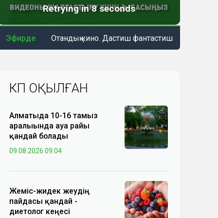
Эфирде
Отандық кино. Дастиш фантастиш
КӨП ОҚЫЛҒАН
Алматыда 10-16 тамыз
аралығында ауа райы
қандай болады
09.08.2026 09:04
Жеміс-жидек жеудің
пайдасы қандай -
диетолог кеңесі