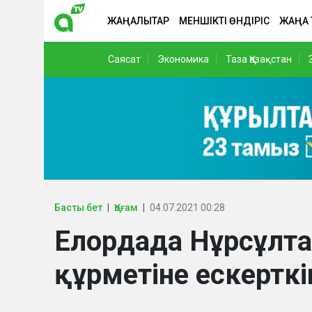
ЖАҢАЛЫҚТАР
МЕНШІКТІ ӨНДІРІС
ЖАҢА
Саясат
Экономика
Таза Қазақстан
Басты бет
Қоғам
04.07.2021 00:28
Елордада Нұрсұлта
құрметіне ескерт