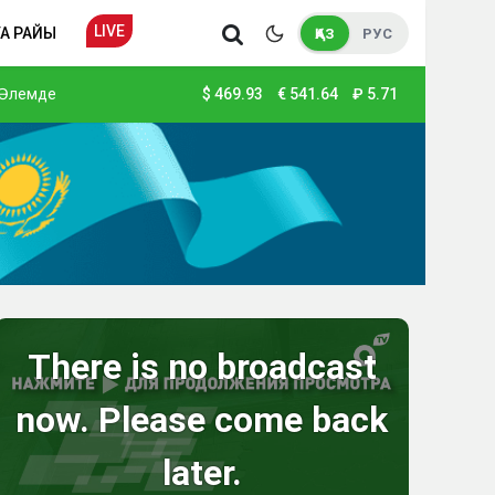
LIVE
А РАЙЫ
ҚАЗ
РУС
Әлемде
$
469.93
€
541.64
₽
5.71