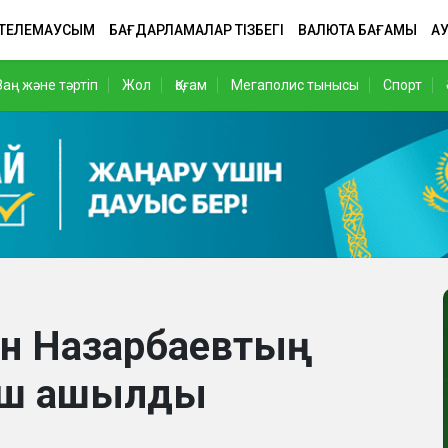
 ТЕЛЕМАУСЫМ
БАҒДАРЛАМАЛАР ТІЗБЕГІ
ВАЛЮТА БАҒАМЫ
АУ
Заң және тәртіп
Жол
Қоғам
Мегаполис тынысы
Спорт
н Назарбаевтың
кіш ашылды