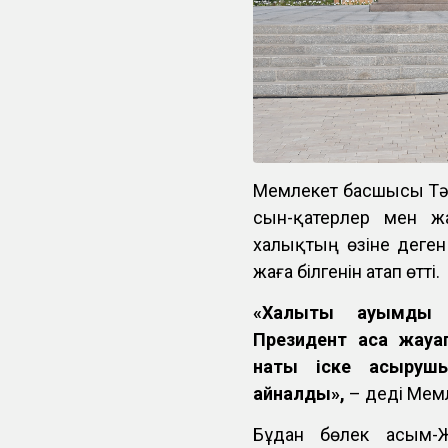
Мемлекет басшысы Тәу
сын-қатерлер мен ж
халықтың өзіне деген 
жаға білгенін атап өтті.
«Халықты ауқымды 
Президент аса жауа
нақты іске асыруш
айналды»,
– деді Ме
Бұдан бөлек Қасым-