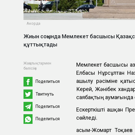
Акорда
Жиын соңында Мемлекет басшысы Қазақст
құттықтады
Жаңалықтармен
Мемлекет басшысы Қа
бөлісіңіз
Елбасы Нұрсұлтан Наз
ашылу рәсіміне қаты
Поделиться
Керей, Жәнібек ханд
Твитнуть
саябақтың аумағында 
Поделиться
Ескерткішті ашқан П
сөйледі.
Поделиться
Қасым-Жомарт Тоқаев