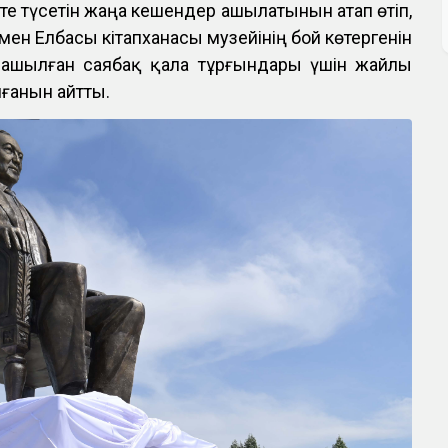
йте түсетін жаңа кешендер ашылатынын атап өтіп,
мен Елбасы кітапханасы музейінің бой көтергенін
ашылған саябақ қала тұрғындары үшін жайлы
ғанын айтты.