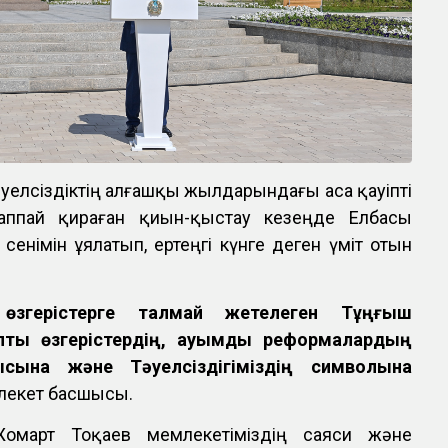
елсіздіктің алғашқы жылдарындағы аса қауіпті
аппай қираған қиын-қыстау кезеңде Елбасы
сенімін ұялатып, ертеңгі күнге деген үміт отын
өзгерістерге талмай жетелеген Тұңғыш
пты өзгерістердің, ауқымды реформалардың
ысына және Тәуелсіздігіміздің символына
млекет басшысы.
Жомарт Тоқаев мемлекетіміздің саяси және