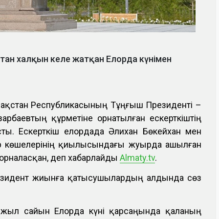
ан халқын келе жатқан Елорда күнімен
зақстан Республикасының Тұңғыш Президенті –
арбаевтың құрметіне орнатылған ескерткіштің
сты. Ескерткіш елордада Әлихан Бөкейхан мен
ар көшелерінің қиылысындағы жуырда ашылған
орналасқан, деп хабарлайды
Almaty.tv
.
резидент жиынға қатысушылардың алдында сөз
 жыл сайын Елорда күні қарсаңында қаланың