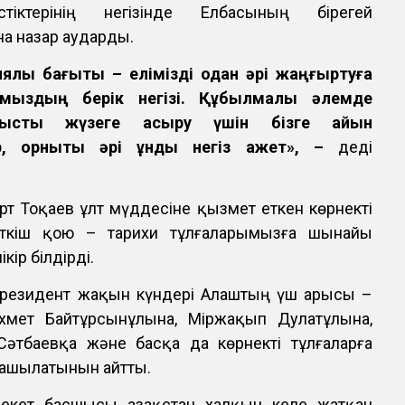
стіктерінің негізінде Елбасының бірегей
а назар аударды.
ялық бағыты – елімізді одан әрі жаңғыртуға
тымыздың берік негізі. Құбылмалы әлемде
ысты жүзеге асыру үшін бізге айқын
, орнықты әрі құнды негіз қажет», –
деді
рт Тоқаев ұлт мүддесіне қызмет еткен көрнекті
ерткіш қою – тарихи тұлғаларымызға шынайы
кір білдірді.
резидент жақын күндері Алаштың үш арысы –
Ахмет Байтұрсынұлына, Міржақып Дулатұлына,
Сәтбаевқа және басқа да көрнекті тұлғаларға
р ашылатынын айтты.
кет басшысы Қазақстан халқын келе жатқан