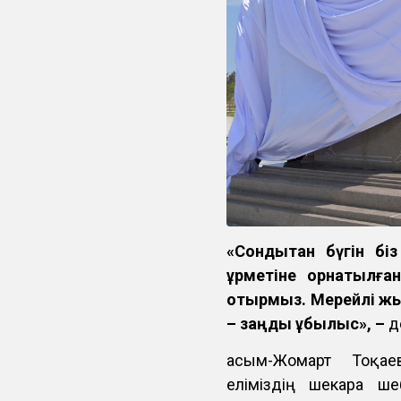
«Сондықтан бүгін б
құрметіне орнатылғ
отырмыз. Мерейлі жы
– заңды құбылыс», –
д
Қасым-Жомарт Тоқаев
еліміздің шекара ше