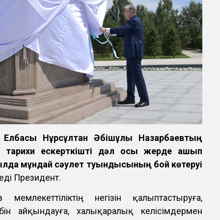
із Елбасы Нұрсұлтан Әбішұлы Назарбаевтың
ан тарихи ескерткішті дәл осы жерде ашып
лда мұндай сәулет туындысының бой көтеруі
еді Президент.
 мемлекеттіліктің негізін қалыптастыруға,
бін айқындауға, халықаралық келісімдермен