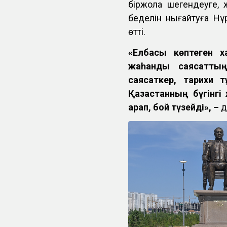
біржола шегендеуге,
беделін нығайтуға Нұ
өтті.
«Елбасы көптеген ха
жаһандық саясатты
саясаткер, тарихи 
Қазақстанның бүгінгі
қарап, бой түзейді», –
д