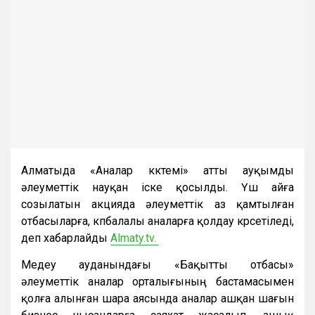
Алматыда «Аналар көктемі» атты ауқымды
әлеуметтік науқан іске қосылды. Үш айға
созылатын акцияда әлеуметтік аз қамтылған
отбасыларға, көпбалалы аналарға қолдау көрсетіледі,
деп хабарлайды
Almaty.tv.
Медеу ауданындағы «Бақытты отбасы»
әлеуметтік аналар орталығының бастамасымен
қолға алынған шара аясында аналар ашқан шағын