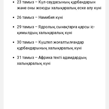
23 тамыз – Күл-саудасының құрбандарын
және оны жоюды халықаралық еске алу күні
26 тамыз – Намибия күні
29 тамыз – Ядролық сынақтарға қарсы іс-
қимылдың халықаралық күні
30 тамыз – Күштеп жоғалтылғандар
құрбандарының халықаралық күні
31 тамыз – Африка текті адамдардың
халықаралық күні