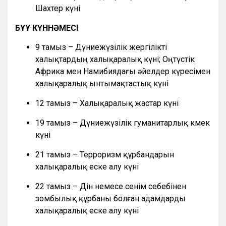
Шахтер күні
БҰҰ КҮННӘМЕСІ
9 тамыз – Дүниежүзілік жергілікті
халықтардың халықаралық күні; Оңтүстік
Африка мен Намибиядағы әйелдер күресімен
халықаралық ынтымақтастық күні
12 тамыз – Халықаралық жастар күні
19 тамыз – Дүниежүзілік гуманитарлық көмек
күні
21 тамыз – Терроризм құрбандарын
халықаралық еске алу күні
22 тамыз – Дін немесе сенім себебінен
зомбылық құрбаны болған адамдарды
халықаралық еске алу күні