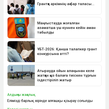
Алдыңғы жаңалық
Еліміздің барлық өңірінде алғашқы қоңырау соғылды