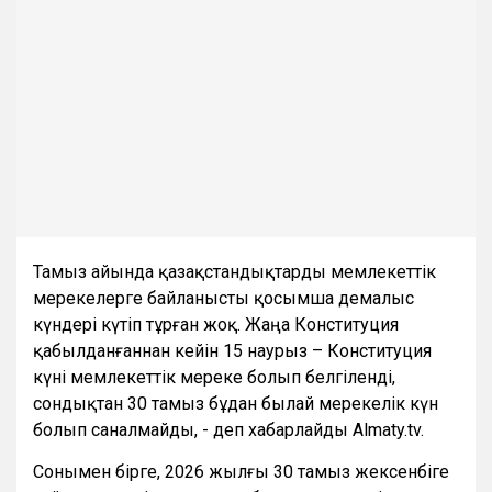
Тамыз айында қазақстандықтарды мемлекеттік
мерекелерге байланысты қосымша демалыс
күндері күтіп тұрған жоқ. Жаңа Конституция
қабылданғаннан кейін 15 наурыз – Конституция
күні мемлекеттік мереке болып белгіленді,
сондықтан 30 тамыз бұдан былай мерекелік күн
болып саналмайды, - деп хабарлайды Almaty.tv.
Сонымен бірге, 2026 жылғы 30 тамыз жексенбіге