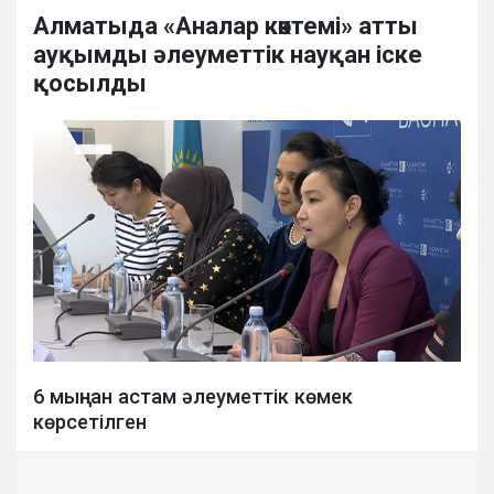
Алматыда «Аналар көктемі» атты
ауқымды әлеуметтік науқан іске
қосылды
6 мыңнан астам әлеуметтік көмек
көрсетілген