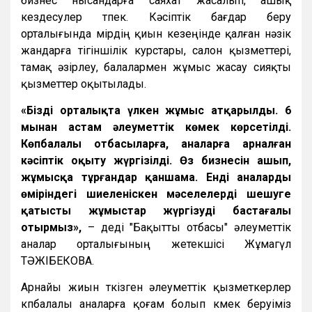
бизнес нысандарға саяхат жасалып, ашық
кездесулер өтпек. Кәсіптік бағдар беру
орталығында өмірдің қиын кезеңінде қалған нәзік
жандарға тігіншілік курстары, салон қызметтері,
тамақ әзірлеу, балалармен жұмыс жасау сияқты
қызметтер оқытылады.
«Біздің орталықта үлкен жұмыс атқарылды. 6
мыңнан астам әлеуметтік көмек көрсетілді.
Көпбалалы отбасыларға, аналарға арналған
кәсіптік оқыту жүргізілді. Өз бизнесін ашып,
жұмысқа тұрғандар қаншама. Енді аналардың
өміріндегі шиеленіскен мәселелерді шешуге
қатысты жұмыстар жүргізуді бастағалы
отырмыз»,
– деді "Бақытты отбасы" әлеуметтік
аналар орталығының жетекшісі Жұмагүл
ТӘЖІБЕКОВА.
Арнайы жиын өткізген әлеуметтік қызметкерлер
көпбалалы аналарға қоғам болып көмек беруіміз