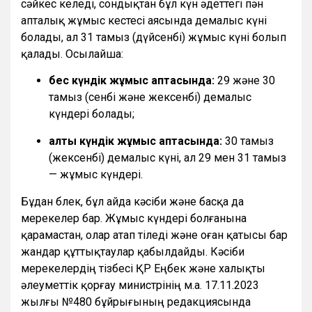
сәйкес келеді, сондықтан бұл күн әдеттегі пән
апталық жұмыс кестесі аясында демалыс күні
болады, ал 31 тамыз (дүйсенбі) жұмыс күні болып
қалады. Осылайша:
бес күндік жұмыс аптасында:
29 және 30
тамыз (сенбі және жексенбі) демалыс
күндері болады;
алты күндік жұмыс аптасында:
30 тамыз
(жексенбі) демалыс күні, ал 29 мен 31 тамыз
— жұмыс күндері.
Бұдан бөлек, бұл айда кәсіби және басқа да
мерекелер бар. Жұмыс күндері болғанына
қарамастан, олар атап өтіледі және оған қатысы бар
жандар құттықтаулар қабылдайды. Кәсіби
мерекелердің тізбесі ҚР Еңбек және халықты
әлеуметтік қорғау министрінің м.а. 17.11.2023
жылғы №480 бұйрығының редакциясында