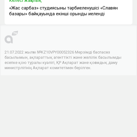
Келесі жаңалық
«Жас сарбаз» студиясының тәрбиеленушісі «Славян
базары» байқауында екінші орынды иеленді
21.07.2022 жылғы №KZ10VPY00052326 Мерзімді баспасөз
басылымын, ақпараттық агенттікті және желілік басылымды
есепке қою туралы куәлігі, ҚР Ақпарат және қоғамдық даму
министрлігінің Ақпарат комитетімен берілген.
© 2026 . Барлық құқықтар сақталған
Телеарнасы
Арна туралы
Байланыс
Жарнама
Біз әлеуметтік желілердеміз