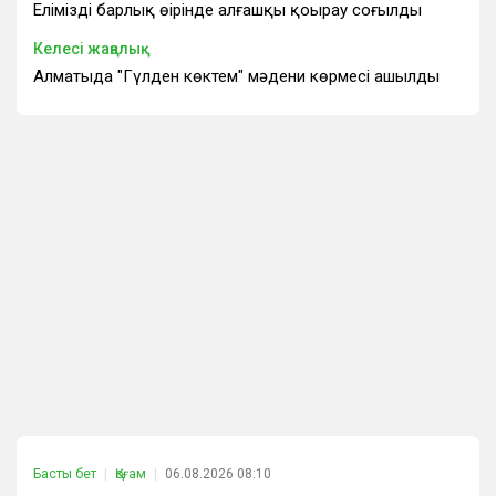
Еліміздің барлық өңірінде алғашқы қоңырау соғылды
Келесі жаңалық
Алматыда "Гүлден көктем" мәдени көрмесі ашылды
Басты бет
Қоғам
06.08.2026 08:10