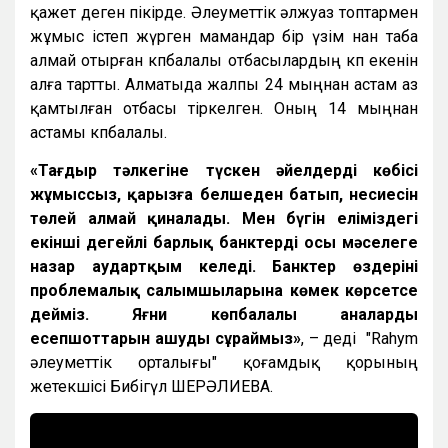
қажет деген пікірде. Әлеуметтік әлжуаз топтармен
жұмыс істеп жүрген мамандар бір үзім нан таба
алмай отырған көпбалалы отбасылардың көп екенін
алға тартты. Алматыда жалпы 24 мыңнан астам аз
қамтылған отбасы тіркелген. Оның 14 мыңнан
астамы көпбалалы.
«Тағдыр тәлкегіне түскен әйелдердің көбісі
жұмыссыз, қарызға белшеден батып, несиесін
төлей алмай қиналады. Мен бүгін еліміздегі
екінші деңгейлі барлық банктерді осы мәселеге
назар аудартқым келеді. Банктер өздерінің
проблемалық салымшыларына көмек көрсетсе
дейміз. Яғни көпбалалы аналардың
есепшоттарын ашуды сұраймыз»
, – деді "Rahym
әлеуметтік орталығы" қоғамдық қорының
жетекшісі Бибігүл ШЕРӘЛИЕВА.