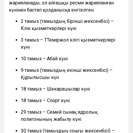
жарияланады, ол алғашқы ресми жарияланған
күнінен бастап қолданысқа енгізілген.
2 тамыз (тамыздың бірінші жексенбісі) –
Көлік қызметкерлері күні
3 тамыз – ТТеміржол көлігі қызметкерлері
күні
10 тамыз – Абай күні
9 тамыз (тамыздың екінші жексенбісі) –
Құрылысшы күн
18 тамыз – Шекарашылар күні
18 тамыз – Спорт күні
29 тамыз – Семей сынақ ядролық
полигонының жабылу күні
30 тамыз (тамыздың соңғы жексенбісі) –