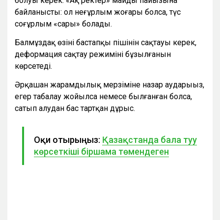
болуы керек. «Ақ реңктер» майдың пайызына
байланысты: ол неғұрлым жоғары болса, түс
соғұрлым «сары» болады.
Балмұздақ өзінің бастапқы пішінін сақтауы керек,
деформация сақтау режимінің бұзылғанын
көрсетеді.
Әрқашан жарамдылық мерзіміне назар аударыңыз,
егер таңбалау жойылса немесе былғанған болса,
сатып алудан бас тартқан дұрыс.
Оқи отырыңыз:
Қазақстанда бала туу
көрсеткіші біршама төмендеген