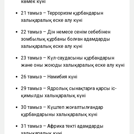
көмек күні
21 тамыз – Терроризм құрбандарын
халықаралық еске алу күні
22 тамыз – Дін немесе сенім себебінен
зомбылық құрбаны болған адамдарды
халықаралық еске алу күні
23 тамыз – Күл-саудасының құрбандарын
және оны жоюды халықаралық еске алу күні
26 тамыз – Намибия күні
29 тамыз – Ядролық сынақтарға қарсы іс-
қимылдың халықаралық күні
30 тамыз – Күштеп жоғалтылғандар
құрбандарының халықаралық күні
31 тамыз – Африка текті адамдардың
халықаралық күні