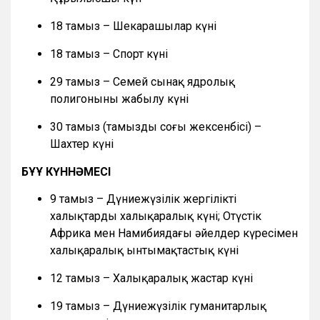
18 тамыз – Шекарашылар күні
18 тамыз – Спорт күні
29 тамыз – Семей сынақ ядролық
полигонының жабылу күні
30 тамыз (тамыздың соңғы жексенбісі) –
Шахтер күні
БҰҰ КҮННӘМЕСІ
9 тамыз – Дүниежүзілік жергілікті
халықтардың халықаралық күні; Оңтүстік
Африка мен Намибиядағы әйелдер күресімен
халықаралық ынтымақтастық күні
12 тамыз – Халықаралық жастар күні
19 тамыз – Дүниежүзілік гуманитарлық