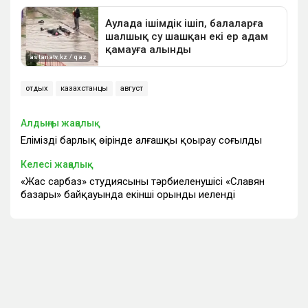
отдых
казахстанцы
август
Алдыңғы жаңалық
Еліміздің барлық өңірінде алғашқы қоңырау соғылды
Келесі жаңалық
«Жас сарбаз» студиясының тәрбиеленушісі «Славян
базары» байқауында екінші орынды иеленді