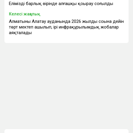
Еліміздің барлық өңірінде алғашқы қоңырау соғылды
Келесі жаңалық
Алматының Алатау ауданында 2026 жылдың соңына дейін
төрт мектеп ашылып, ірі инфрақұрылымдық жобалар
аяқталады