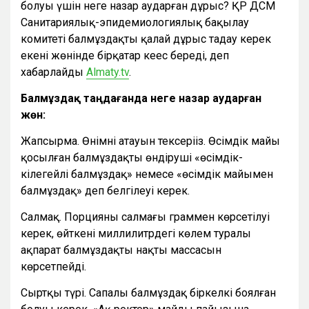
болуы үшін неге назар аударған дұрыс? ҚР ДСМ
Санитариялық-эпидемиологиялық бақылау
комитеті балмұздақты қалай дұрыс таңдау керек
екені жөнінде бірқатар кеңес береді, деп
хабарлайды
Аlmaty.tv
.
Балмұздақ таңдағанда неге назар аударған
жөн:
Жапсырма. Өнімнің атауын тексеріңіз. Өсімдік майы
қосылған балмұздақты өндіруші «өсімдік-
кілегейлі балмұздақ» немесе «өсімдік майымен
балмұздақ» деп белгілеуі керек.
Салмақ. Порцияның салмағы граммен көрсетілуі
керек, өйткені миллилитрдегі көлем туралы
ақпарат балмұздақтың нақты массасын
көрсетпейді.
Сыртқы түрі. Сапалы балмұздақ біркелкі боялған