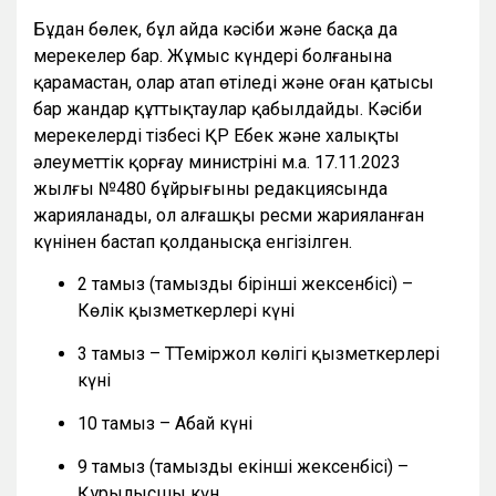
Бұдан бөлек, бұл айда кәсіби және басқа да
мерекелер бар. Жұмыс күндері болғанына
қарамастан, олар атап өтіледі және оған қатысы
бар жандар құттықтаулар қабылдайды. Кәсіби
мерекелердің тізбесі ҚР Еңбек және халықты
әлеуметтік қорғау министрінің м.а. 17.11.2023
жылғы №480 бұйрығының редакциясында
жарияланады, ол алғашқы ресми жарияланған
күнінен бастап қолданысқа енгізілген.
2 тамыз (тамыздың бірінші жексенбісі) –
Көлік қызметкерлері күні
3 тамыз – ТТеміржол көлігі қызметкерлері
күні
10 тамыз – Абай күні
9 тамыз (тамыздың екінші жексенбісі) –
Құрылысшы күн