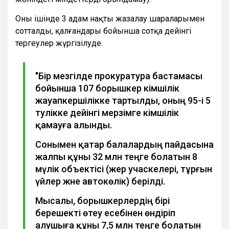
Оның ішінде 3 адам нақты жазалау шараларымен
сотталды, қалғандары бойынша сотқа дейінгі
тергеулер жүргізілуде.
"Бір мезгілде прокуратура бастамасы
бойынша 107 борышкер әкімшілік
жауапкершілікке тартылды, оның 95-і 5
тәулікке дейінгі мерзімге әкімшілік
қамауға алынды.
Сонымен қатар балалардың пайдасына
жалпы құны 32 млн теңге болатын 8
мүлік объектісі (жер учаскелері, тұрғын
үйлер және автокөлік) берілді.
Мысалы, борышкерлердің бірі
берешекті өтеу есебінен өндіріп
алушыға құны 7,5 млн теңге болатын