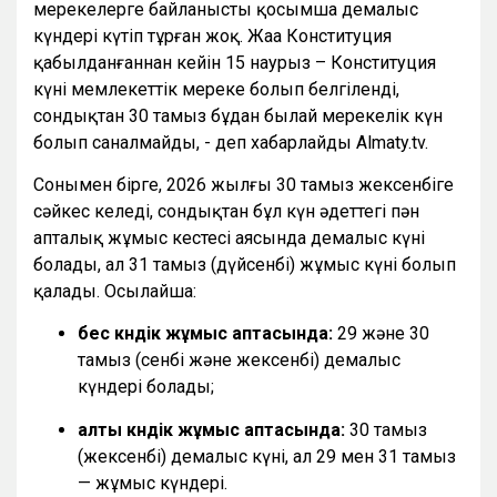
мерекелерге байланысты қосымша демалыс
күндері күтіп тұрған жоқ. Жаңа Конституция
қабылданғаннан кейін 15 наурыз – Конституция
күні мемлекеттік мереке болып белгіленді,
сондықтан 30 тамыз бұдан былай мерекелік күн
болып саналмайды, - деп хабарлайды Almaty.tv.
Сонымен бірге, 2026 жылғы 30 тамыз жексенбіге
сәйкес келеді, сондықтан бұл күн әдеттегі пән
апталық жұмыс кестесі аясында демалыс күні
болады, ал 31 тамыз (дүйсенбі) жұмыс күні болып
қалады. Осылайша:
бес күндік жұмыс аптасында:
29 және 30
тамыз (сенбі және жексенбі) демалыс
күндері болады;
алты күндік жұмыс аптасында:
30 тамыз
(жексенбі) демалыс күні, ал 29 мен 31 тамыз
— жұмыс күндері.