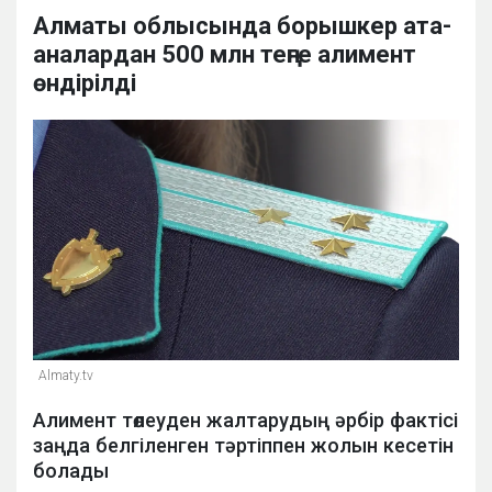
Алматы облысында борышкер ата-
аналардан 500 млн теңге алимент
өндірілді
Аlmaty.tv
Алимент төлеуден жалтарудың әрбір фактісі
заңда белгіленген тәртіппен жолын кесетін
болады