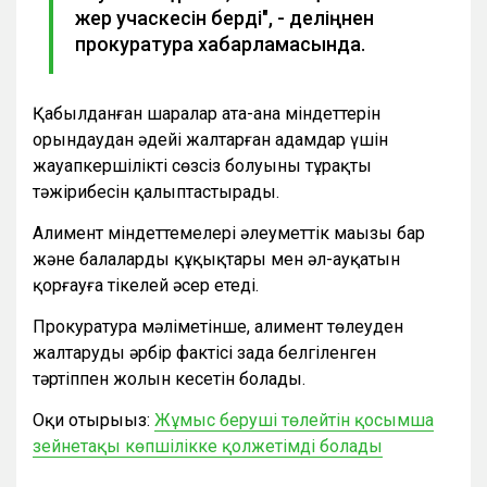
жер учаскесін берді", - деліңнен
прокуратура хабарламасында.
Қабылданған шаралар ата-ана міндеттерін
орындаудан әдейі жалтарған адамдар үшін
жауапкершіліктің сөзсіз болуының тұрақты
тәжірибесін қалыптастырады.
Алимент міндеттемелері әлеуметтік маңызы бар
және балалардың құқықтары мен әл-ауқатын
қорғауға тікелей әсер етеді.
Прокуратура мәліметінше, алимент төлеуден
жалтарудың әрбір фактісі заңда белгіленген
тәртіппен жолын кесетін болады.
Оқи отырыңыз:
Жұмыс беруші төлейтін қосымша
зейнетақы көпшілікке қолжетімді болады