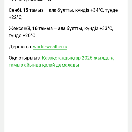
Сенбі,
15
тамыз – ала бұлтты, күндіз +34°С, түнде
+22°С;
Жексенбі,
16
тамыз – ала бұлтты, күндіз +33°С,
түнде +20°С.
Дереккөз:
world-weather.ru
Оқи отырыңыз:
Қазақстандықтар 2026 жылдың
тамыз айында қалай демалады