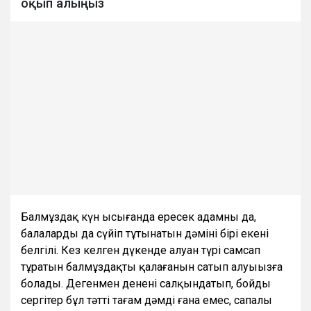
оқып алыңыз
Балмұздақ күн ысығанда ересек адамның да,
балалардың да сүйіп тұтынатын дәмінің бірі екені
белгілі. Кез келген дүкенде алуан түрі самсап
тұратын балмұздақтың қалағанын сатып алуыңызға
болады. Дегенмен денені салқындатып, бойды
сергітер бұл тәтті тағам дәмді ғана емес, сапалы