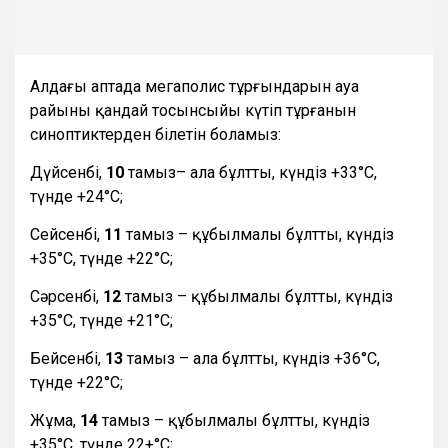
Алдағы аптада мегаполис тұрғындарын ауа
райының қандай тосынсыйы күтіп тұрғанын
синоптиктерден білетін боламыз:
Дүйсенбі,
10
тамыз– ала бұлтты, күндіз +33°С,
түнде +24°С;
Сейсенбі,
11
тамыз – құбылмалы бұлтты, күндіз
+35°С, түнде +22°С;
Сәрсенбі,
12
тамыз – құбылмалы бұлтты, күндіз
+35°С, түнде +21°С;
Бейсенбі,
13
тамыз – ала бұлтты, күндіз +36°С,
түнде +22°С;
Жұма,
14
тамыз – құбылмалы бұлтты, күндіз
+35°С, түнде 22+°С;