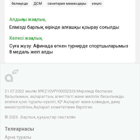
балмұздақ
ДСМ
санитария мамандары
кеңес
Алдыңғы жаңалық
Еліміздің барлық өңірінде алғашқы қоңырау соғылды
Келесі жаңалық
Суға жүзу: Афи­нада өткен турнирде спортшыларымыз
8 медаль жеңіп алды
21.07.2022 жылғы №KZ10VPY00052326 Мерзімді баспасөз
басылымын, ақпараттық агенттікті және желілік басылымды
есепке қою туралы куәлігі, ҚР Ақпарат және қоғамдық даму
министрлігінің Ақпарат комитетімен берілген.
© 2026 . Барлық құқықтар сақталған
Телеарнасы
Арна туралы