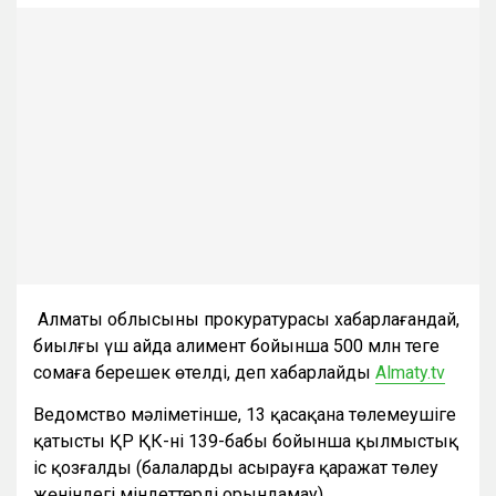
Алматы облысының прокуратурасы хабарлағандай,
биылғы үш айда алимент бойынша 500 млн теңге
сомаға берешек өтелді, деп хабарлайды
Almaty.tv
Ведомство мәліметінше, 13 қасақана төлемеушіге
қатысты ҚР ҚК-нің 139-бабы бойынша қылмыстық
іс қозғалды (балаларды асырауға қаражат төлеу
жөніндегі міндеттерді орындамау).