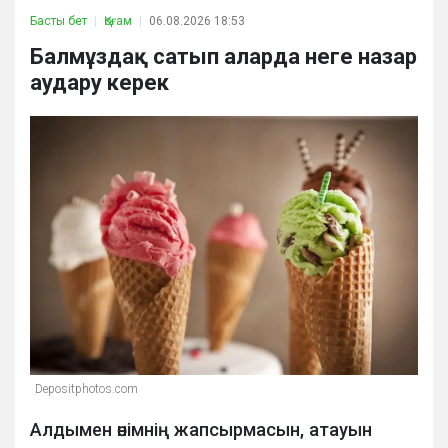
Басты бет
Қоғам
06.08.2026 18:53
Балмұздақ сатып аларда неге назар
аудару керек
Depositphotos.com
Алдымен өнімнің жапсырмасын, атауын