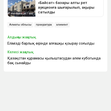
Алматы облысы
прокуратура
алимент
Алдыңғы жаңалық
Еліміздің барлық өңірінде алғашқы қоңырау соғылды
Келесі жаңалық
Қазақстан құрамасы қылыштасудан әлем кубогында
бақ сынайды