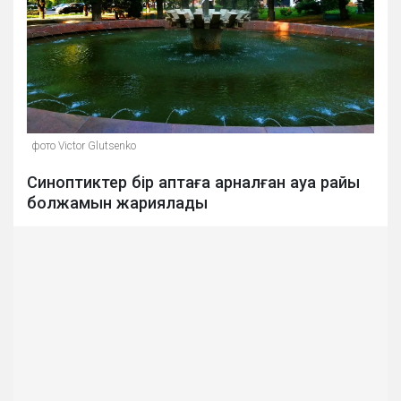
фото Victor Glutsenko
Синоптиктер бір аптаға арналған ауа райы
болжамын жариялады