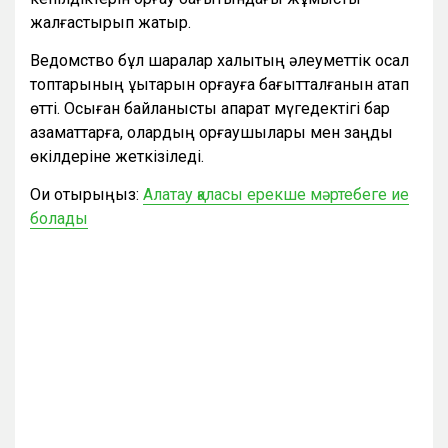
жалғастырып жатыр.
Ведомство бұл шаралар халықтың әлеуметтік осал
топтарының құқықтарын қорғауға бағытталғанын атап
өтті. Осыған байланысты ақпарат мүгедектігі бар
азаматтарға, олардың қорғаушылары мен заңды
өкілдеріне жеткізіледі.
Оқи отырыңыз:
Алатау қаласы ерекше мәртебеге ие
болады