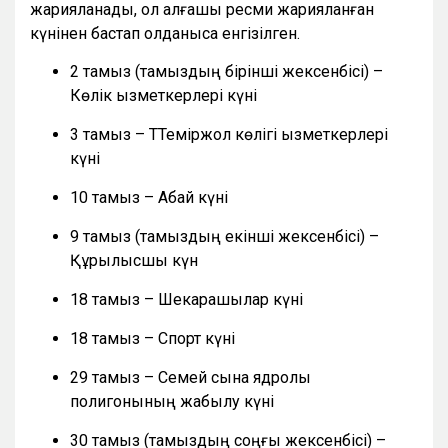
жарияланады, ол алғашқы ресми жарияланған
күнінен бастап қолданысқа енгізілген.
2 тамыз (тамыздың бірінші жексенбісі) –
Көлік қызметкерлері күні
3 тамыз – ТТеміржол көлігі қызметкерлері
күні
10 тамыз – Абай күні
9 тамыз (тамыздың екінші жексенбісі) –
Құрылысшы күн
18 тамыз – Шекарашылар күні
18 тамыз – Спорт күні
29 тамыз – Семей сынақ ядролық
полигонының жабылу күні
30 тамыз (тамыздың соңғы жексенбісі) –