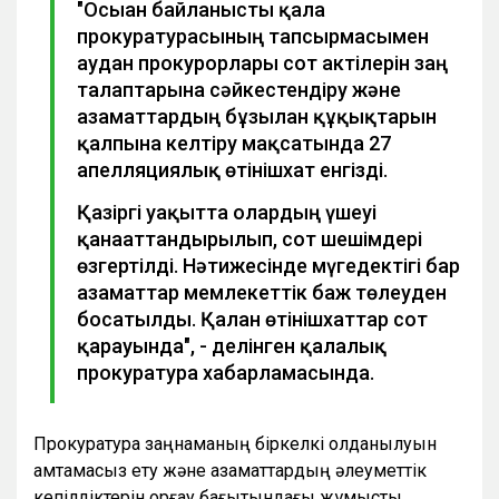
"Осыған байланысты қала
прокуратурасының тапсырмасымен
аудан прокурорлары сот актілерін заң
талаптарына сәйкестендіру және
азаматтардың бұзылған құқықтарын
қалпына келтіру мақсатында 27
апелляциялық өтінішхат енгізді.
Қазіргі уақытта олардың үшеуі
қанағаттандырылып, сот шешімдері
өзгертілді. Нәтижесінде мүгедектігі бар
азаматтар мемлекеттік баж төлеуден
босатылды. Қалған өтінішхаттар сот
қарауында", - делінген қалалық
прокуратура хабарламасында.
Прокуратура заңнаманың біркелкі қолданылуын
қамтамасыз ету және азаматтардың әлеуметтік
кепілдіктерін қорғау бағытындағы жұмысты