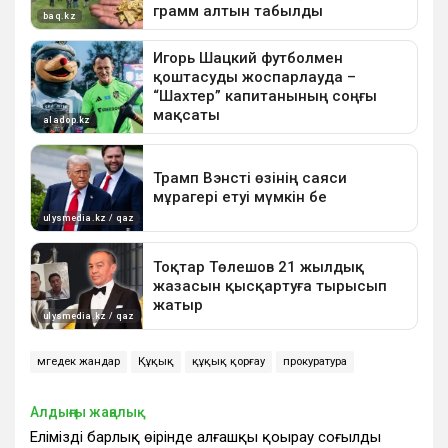
мүгедек жандар
Құқық
құқық қорғау
прокуратура
Алдыңғы жаңалық
Еліміздің барлық өңірінде алғашқы қоңырау соғылды