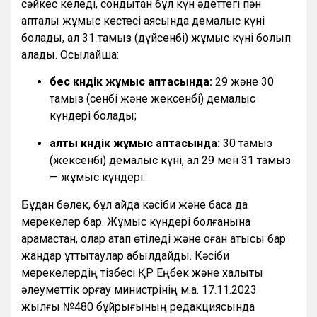
сәйкес келеді, сондықтан бұл күн әдеттегі пән
апталық жұмыс кестесі аясында демалыс күні
болады, ал 31 тамыз (дүйсенбі) жұмыс күні болып
қалады. Осылайша:
бес күндік жұмыс аптасында:
29 және 30
тамыз (сенбі және жексенбі) демалыс
күндері болады;
алты күндік жұмыс аптасында:
30 тамыз
(жексенбі) демалыс күні, ал 29 мен 31 тамыз
— жұмыс күндері.
Бұдан бөлек, бұл айда кәсіби және басқа да
мерекелер бар. Жұмыс күндері болғанына
қарамастан, олар атап өтіледі және оған қатысы бар
жандар құттықтаулар қабылдайды. Кәсіби
мерекелердің тізбесі ҚР Еңбек және халықты
әлеуметтік қорғау министрінің м.а. 17.11.2023
жылғы №480 бұйрығының редакциясында