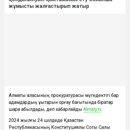
жұмысты жалғастырып жатыр
Алматы қаласының прокуратурасы мүгедектігі бар
адамдардың құқықтарын қорғау бағытында бірқатар
шара қабылдады, деп хабарлайды
Almaty.tv
.
2024 жылғы 24 шілдеде Қазақстан
Республикасының Конституциялық Соты Салық