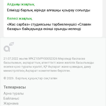
Алдыңғы жаңалық
Еліміздің барлық өңірінде алғашқы қоңырау соғылды
Келесі жаңалық
«Жас сарбаз» студиясының тәрбиеленушісі «Славян
базары» байқауында екінші орынды иеленді
21.07.2022 жылғы №KZ10VPY00052326 Мерзімді баспасөз
басылымын, ақпараттық агенттікті және желілік басылымды
есепке қою туралы куәлігі, ҚР Ақпарат және қоғамдық даму
министрлігінің Ақпарат комитетімен берілген.
© 2026 . Барлық құқықтар сақталған
Телеарнасы
Арна туралы
Байланыс
Жарнама