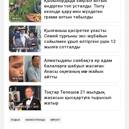
отдых
казахстанцы
август