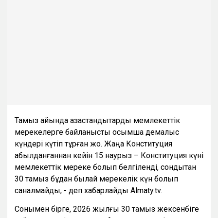
Тамыз айында қазақстандықтарды мемлекеттік
мерекелерге байланысты қосымша демалыс
күндері күтіп тұрған жоқ. Жаңа Конституция
қабылданғаннан кейін 15 наурыз – Конституция күні
мемлекеттік мереке болып белгіленді, сондықтан
30 тамыз бұдан былай мерекелік күн болып
саналмайды, - деп хабарлайды Almaty.tv.
Сонымен бірге, 2026 жылғы 30 тамыз жексенбіге