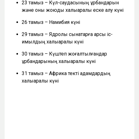
23 тамыз – Күл-саудасының құрбандарын
және оны жоюды халықаралық еске алу күні
26 тамыз – Намибия күні
29 тамыз – Ядролық сынақтарға қарсы іс-
қимылдың халықаралық күні
30 тамыз – Күштеп жоғалтылғандар
құрбандарының халықаралық күні
31 тамыз – Африка текті адамдардың
халықаралық күні