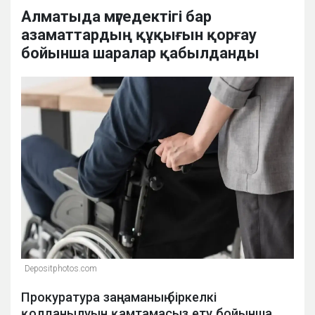
Алматыда мүгедектігі бар
азаматтардың құқығын қорғау
бойынша шаралар қабылданды
Depositphotos.com
Прокуратура заңнаманың біркелкі
қолданылуын қамтамасыз ету бойынша