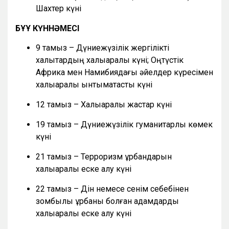
Шахтер күні
БҰҰ КҮННӘМЕСІ
9 тамыз – Дүниежүзілік жергілікті
халықтардың халықаралық күні; Оңтүстік
Африка мен Намибиядағы әйелдер күресімен
халықаралық ынтымақтастық күні
12 тамыз – Халықаралық жастар күні
19 тамыз – Дүниежүзілік гуманитарлық көмек
күні
21 тамыз – Терроризм құрбандарын
халықаралық еске алу күні
22 тамыз – Дін немесе сенім себебінен
зомбылық құрбаны болған адамдарды
халықаралық еске алу күні