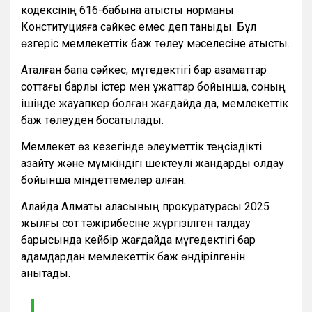
кодексінің 616-бабына қатысты норманы
Конституцияға сәйкес емес деп таныды. Бұл
өзгеріс мемлекеттік баж төлеу мәселесіне қатысты.
Аталған бапқа сәйкес, мүгедектігі бар азаматтар
соттағы барлық істер мен құжаттар бойынша, соның
ішінде жауапкер болған жағдайда да, мемлекеттік
баж төлеуден босатылады.
Мемлекет өз кезегінде әлеуметтік теңсіздікті
азайту және мүмкіндігі шектеулі жандарды қолдау
бойынша міндеттемелер алған.
Алайда Алматы қаласының прокуратурасы 2025
жылғы сот тәжірибесіне жүргізілген талдау
барысында кейбір жағдайда мүгедектігі бар
адамдардан мемлекеттік баж өндірілгенін
анықтады.