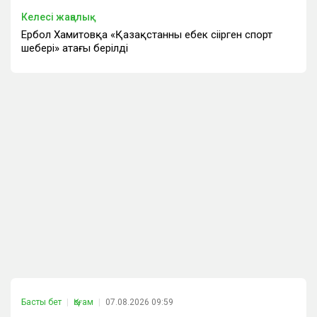
Келесі жаңалық
Ербол Хамитовқа «Қазақстанның еңбек сіңірген спорт
шебері» атағы берілді
Басты бет
Қоғам
07.08.2026 09:59