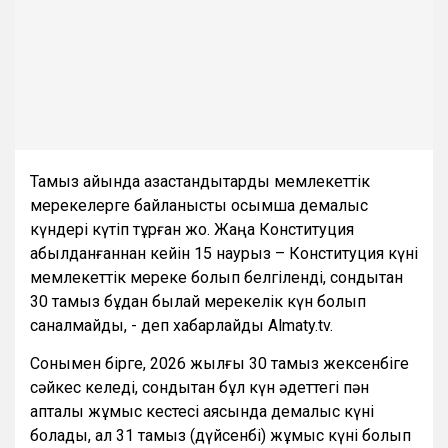
Тамыз айында қазақстандықтарды мемлекеттік
мерекелерге байланысты қосымша демалыс
күндері күтіп тұрған жоқ. Жаңа Конституция
қабылданғаннан кейін 15 наурыз – Конституция күні
мемлекеттік мереке болып белгіленді, сондықтан
30 тамыз бұдан былай мерекелік күн болып
саналмайды, - деп хабарлайды Almaty.tv.
Сонымен бірге, 2026 жылғы 30 тамыз жексенбіге
сәйкес келеді, сондықтан бұл күн әдеттегі пән
апталық жұмыс кестесі аясында демалыс күні
болады, ал 31 тамыз (дүйсенбі) жұмыс күні болып