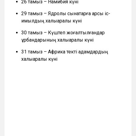
26 тамыз – Намибия күні
29 тамыз – Ядролық сынақтарға қарсы іс-
қимылдың халықаралық күні
30 тамыз – Күштеп жоғалтылғандар
құрбандарының халықаралық күні
31 тамыз – Африка текті адамдардың
халықаралық күні