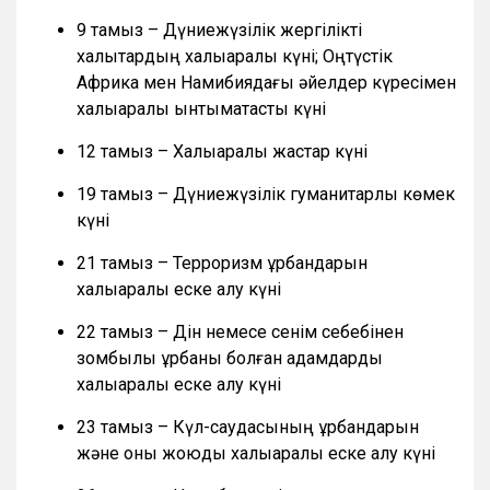
9 тамыз – Дүниежүзілік жергілікті
халықтардың халықаралық күні; Оңтүстік
Африка мен Намибиядағы әйелдер күресімен
халықаралық ынтымақтастық күні
12 тамыз – Халықаралық жастар күні
19 тамыз – Дүниежүзілік гуманитарлық көмек
күні
21 тамыз – Терроризм құрбандарын
халықаралық еске алу күні
22 тамыз – Дін немесе сенім себебінен
зомбылық құрбаны болған адамдарды
халықаралық еске алу күні
23 тамыз – Күл-саудасының құрбандарын
және оны жоюды халықаралық еске алу күні