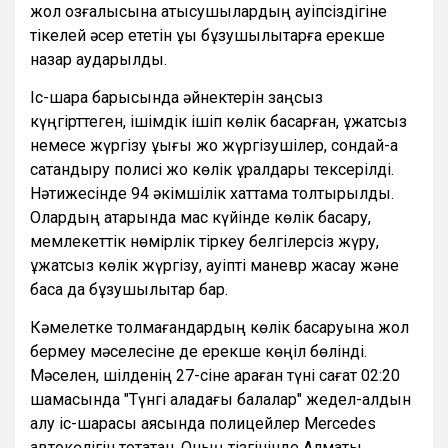
жол қозғалысына қатысушылардың қауіпсіздігіне
тікелей әсер ететін құқық бұзушылықтарға ерекше
назар аударылды.
Іс-шара барысында әйнектерін заңсыз
күңгірттеген, ішімдік ішіп көлік басқарған, құжатсыз
немесе жүргізу құқығы жоқ жүргізушілер, сондай-ақ
сақтандыру полисі жоқ көлік құралдары тексерілді.
Нәтижесінде 94 әкімшілік хаттама толтырылды.
Олардың қатарында мас күйінде көлік басқару,
мемлекеттік нөмірлік тіркеу белгілерсіз жүру,
құжатсыз көлік жүргізу, қауіпті маневр жасау және
басқа да бұзушылықтар бар.
Кәмелетке толмағандардың көлік басқаруына жол
бермеу мәселесіне де ерекше көңіл бөлінді.
Мәселен, шілденің 27-сіне қараған түні сағат 02:20
шамасында "Түнгі қаладағы балалар" жедел-алдын
алу іс-шарасы аясында полицейлер Mercedes
автокөлігін тоқтатқан. Оның тізгінінде Алматы