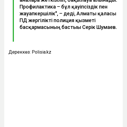
Профилактика – бұл қауіпсіздік пен
жауапкершілік", – деді, Алматы қаласы
ПД жергілікті полиция қызметі
басқармасының бастығы Серік Шумаев.
Дереккөз: Polisia.kz