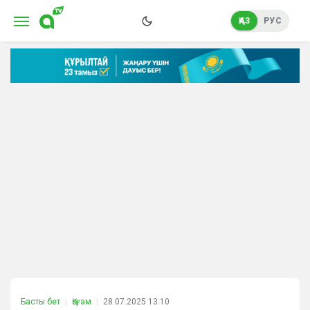
ҚАЗ
РУС
Басты бет
Қоғам
28.07.2025 13:10