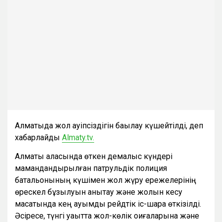
Алматыда жол қауіпсіздігін бақылау күшейтілді, деп
хабарлайды
Almaty.tv.
Алматы қаласында өткен демалыс күндері
мамандандырылған патрульдік полиция
батальонының күшімен жол жүру ережелерінің
өрескел бұзылуын анықтау және жолын кесу
мақсатында кең ауқымды рейдтік іс-шара өткізілді.
Әсіресе, түнгі уақытта жол-көлік оқиғаларына және