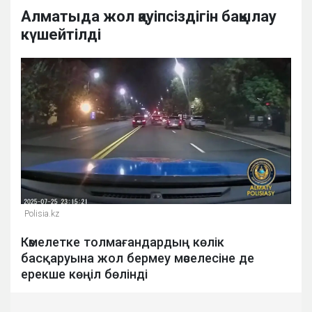
Алматыда жол қауіпсіздігін бақылау
күшейтілді
Polisia.kz
Кәмелетке толмағандардың көлік
басқаруына жол бермеу мәселесіне де
ерекше көңіл бөлінді