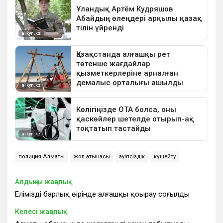
полиция Алматы
жол қатынасы
қауіпсіздік
күшейту
Алдыңғы жаңалық
Еліміздің барлық өңірінде алғашқы қоңырау соғылды
Келесі жаңалық