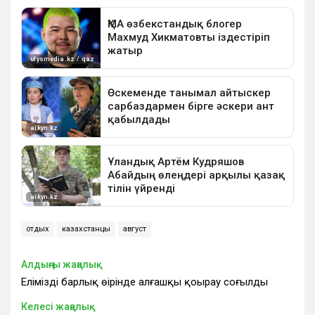
отдых
казахстанцы
август
Алдыңғы жаңалық
Еліміздің барлық өңірінде алғашқы қоңырау соғылды
Келесі жаңалық