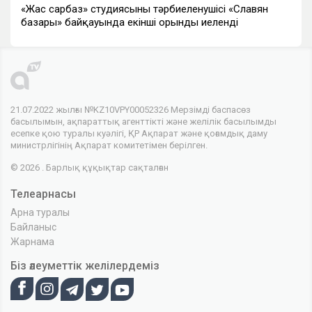
«Жас сарбаз» студиясының тәрбиеленушісі «Славян
базары» байқауында екінші орынды иеленді
21.07.2022 жылғы №KZ10VPY00052326 Мерзімді баспасөз
басылымын, ақпараттық агенттікті және желілік басылымды
есепке қою туралы куәлігі, ҚР Ақпарат және қоғамдық даму
министрлігінің Ақпарат комитетімен берілген.
© 2026 . Барлық құқықтар сақталған
Телеарнасы
Арна туралы
Байланыс
Жарнама
Біз әлеуметтік желілердеміз