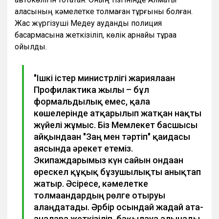
қаласының кәмелетке толмаған тұрғыны болған.
Жас жүргізуші Медеу аудандық полиция
басқармасына жеткізіліп, көлік арнайы тұраққа
қойылды.
"Ішкі істер министрлігі жариялаған
Профилактика жылы – бұл
формальдылық емес, қала
көшелерінде атқарылып жатқан нақты
жүйелі жұмыс. Біз Мемлекет басшысы
айқындаған "Заң мен тәртіп" қағидасы
аясында әрекет етеміз.
Экипаждарымыз күн сайын ондаған
өрескел құқық бұзушылықты анықтап
жатыр. Әсіресе, кәмелетке
толмағандардың рөлге отыруы
алаңдатады. Әрбір осындай жағдай ата-
аналарға жеткізіліп, бақылауға алынады.