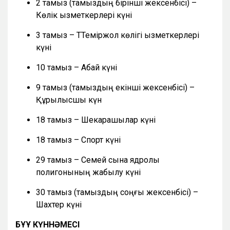
2 тамыз (тамыздың бірінші жексенбісі) –
Көлік қызметкерлері күні
3 тамыз – ТТеміржол көлігі қызметкерлері
күні
10 тамыз – Абай күні
9 тамыз (тамыздың екінші жексенбісі) –
Құрылысшы күн
18 тамыз – Шекарашылар күні
18 тамыз – Спорт күні
29 тамыз – Семей сынақ ядролық
полигонының жабылу күні
30 тамыз (тамыздың соңғы жексенбісі) –
Шахтер күні
БҰҰ КҮННӘМЕСІ