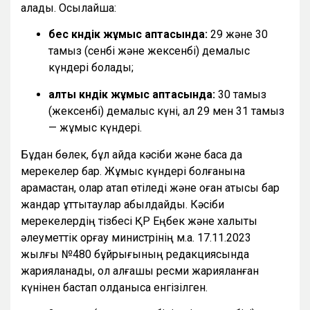
қалады. Осылайша:
бес күндік жұмыс аптасында:
29 және 30
тамыз (сенбі және жексенбі) демалыс
күндері болады;
алты күндік жұмыс аптасында:
30 тамыз
(жексенбі) демалыс күні, ал 29 мен 31 тамыз
— жұмыс күндері.
Бұдан бөлек, бұл айда кәсіби және басқа да
мерекелер бар. Жұмыс күндері болғанына
қарамастан, олар атап өтіледі және оған қатысы бар
жандар құттықтаулар қабылдайды. Кәсіби
мерекелердің тізбесі ҚР Еңбек және халықты
әлеуметтік қорғау министрінің м.а. 17.11.2023
жылғы №480 бұйрығының редакциясында
жарияланады, ол алғашқы ресми жарияланған
күнінен бастап қолданысқа енгізілген.