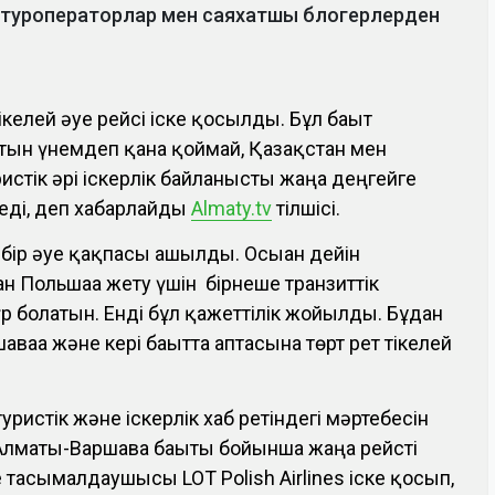
 туроператорлар мен саяхатшы блогерлерден
келей әуе рейсі іске қосылды. Бұл бағыт
н үнемдеп қана қоймай, Қазақстан мен
истік әрі іскерлік байланысты жаңа деңгейге
реді, деп хабарлайды
Аlmaty.tv
тілшісі.
ы бір әуе қақпасы ашылды. Осыған дейін
 Польшаға жету үшін бірнеше транзиттік
р болатын. Енді бұл қажеттілік жойылды. Бұдан
аға және кері бағытта аптасына төрт рет тікелей
истік және іскерлік хаб ретіндегі мәртебесін
 Алматы-Варшава бағыты бойынша жаңа рейсті
тасымалдаушысы LOT Polish Airlines іске қосып,