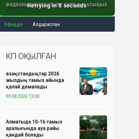
Эфирде
Алдараспан
КӨП ОҚЫЛҒАН
Қазақстандықтар 2026
жылдың тамыз айында
қалай демалады
09.08.2026 13:00
Алматыда 10-16 тамыз
аралығында ауа райы
қандай болады