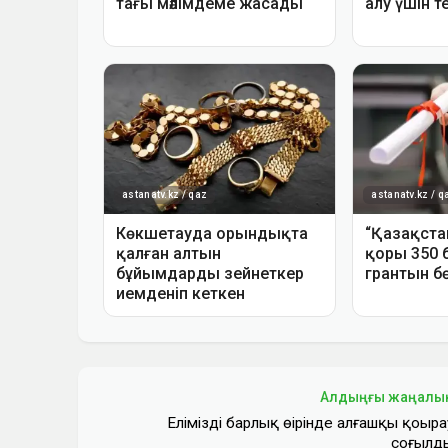
Алдыңғы жаңалы
Еліміздің барлық өңірінде алғашқы қоңыра
соғылд