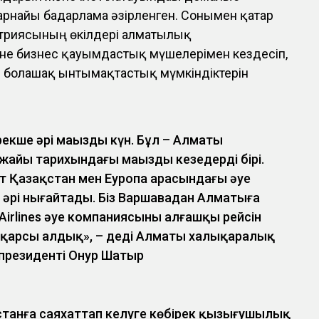
рнайы бағдарлама әзірленген. Сонымен қатар
стриясының өкілдері алматылық
не бизнес қауымдастық мүшелерімен кездесіп,
н болашақ ынтымақтастық мүмкіндіктерін
 ерекше әрі маңызды күн. Бұл – Алматы
айы тарихындағы маңызды кезеңдердің бірі.
ғыт Қазақстан мен Еуропа арасындағы әуе
әрі нығайтады. Біз Варшавадан Алматыға
 Airlines әуе компаниясының алғашқы рейсін
 қарсы алдық», – деді Алматы халықаралық
президенті Онур Шатыр
танға саяхаттап келуге көбірек қызығушылық