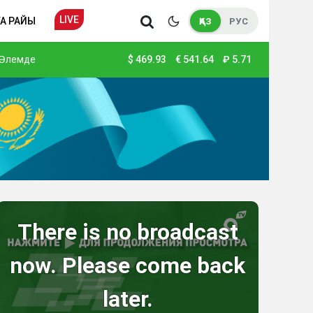
LIVE
А РАЙЫ
ҚАЗ
РУС
Әлемде
$
469.93
€
541.64
₽
5.71