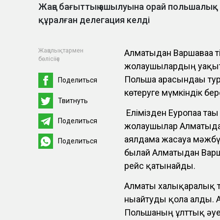
Жаңа бағыттың ашылуына орай польшалық
құралған делегация келді
Жаңалықтармен
Алматыдан Варшаваға ті
бөлісіңіз
жолаушылардың уақыты
Польша арасындағы тур
Поделиться
көтеруге мүмкіндік бе
Твитнуть
Елімізден Еуропаға тағ
Поделиться
жолаушылар Алматыдан
аялдама жасауға мәжбү
Поделиться
былай Алматыдан Варшав
рейс қатынайды.
Алматы халықаралық тур
нығайтуды қолға алды.
Польшаның ұлттық әуе 