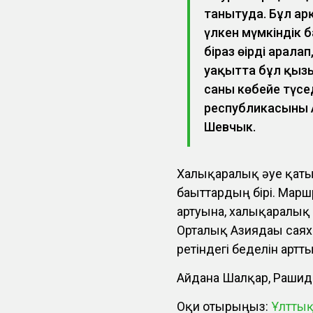
танытуда. Бұл ар
үлкен мүмкіндік 
біраз өңірді ара
уақытта бұл қызы
саны көбейе түсед
республикасының
Шевчык.
Халықаралық әуе қаты
бағыттардың бірі. Мар
артуына, халықаралық
Орталық Азиядағы саях
ретіндегі беделін артты
Айдана Шалқар, Рашид
Оқи отырыңыз:
Ұлттық