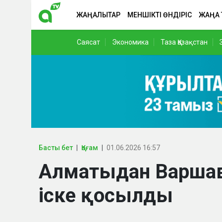
ЖАҢАЛЫҚТАР
МЕНШІКТІ ӨНДІРІС
ЖАҢА
Саясат
Экономика
Таза Қазақстан
Басты бет
Қоғам
01.06.2026 16:57
Алматыдан Варшавағ
іске қосылды