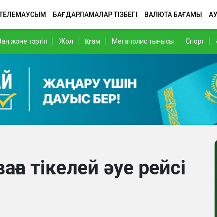
 ТЕЛЕМАУСЫМ
БАҒДАРЛАМАЛАР ТІЗБЕГІ
ВАЛЮТА БАҒАМЫ
АУ
Заң және тәртіп
Жол
Қоғам
Мегаполис тынысы
Спорт
а тікелей әуе рейсі