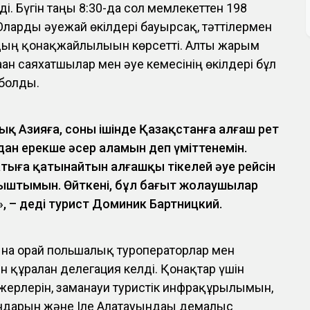
ді. Бүгін таңғы 8:30-да сол мемлекеттен 198
ларды әуежай өкілдері бауырсақ, тәттілермен
ың қонақжайлылығын көрсетті. Алты жарым
аған саяхатшылар мен әуе кемесінің өкілдері бұл
 болды.
лық Азияға, соның ішінде Қазақстанға алғаш рет
рдан ерекше әсер аламын деп үміттенемін.
ыға қатынайтын алғашқы тікелей әуе рейсін
ныштымын. Өйткені, бұл бағыт жолаушылар
», – деді турист Доминик Бартницкий.
на орай польшалық туроператорлар мен
 құралған делегация келді. Қонақтар үшін
 жерлерін, заманауи туристік инфрақұрылымын,
дарын және Іле Алатауындағы демалыс