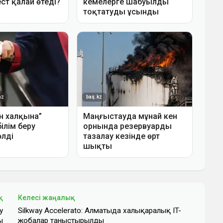
қ
Келесі жаңалық
у
Silkway Accelerato: Алматыда халықаралық IT-
ы
жобалар таныстырылды