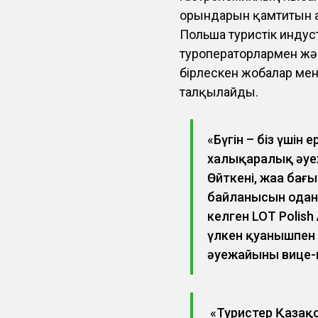
орындарын қамтитын а
Польша туристік инду
туроператорлармен жә
бірлескен жобалар ме
талқылайды.
«Бүгін – біз үшін
халықаралық әуеж
Өйткені, жаңа ба
байланысын одан 
келген LOT Polish
үлкен қуанышпен
әуежайының вице-
«Туристер Қазақс