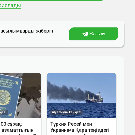
ариялады
а басылымдарды жіберіп
Жазылу