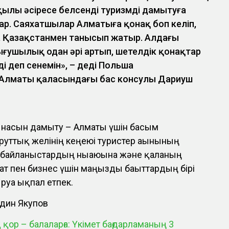
қылы әсіресе белсенді туризмді дамытуға
бар. Саяхатшылар Алматыға қонақ боп келіп,
лап, Қазақстанмен танысып жатыр. Алдағы
ғушылық одан әрі артып, шетелдік қонақтар
і деп сенемін», – деді Польша
 Алматы қаласындағы бас консулы Дариуш
насын дамыту – Алматы үшін басым
шруттық желінің кеңеюі туристер ағынының
 байланыстардың нығаюына және қаланың
ат пен бизнес үшін маңызды бағыттардың бірі
руға ықпал етпек.
дин Якупов
 қор – балаларға: Үкімет бағдарламаның 3