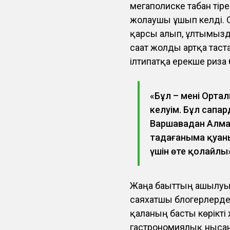
мегаполиске табан тіре
жолаушы ұшып келді. О
қарсы алып, ұлтымызд
сағат жолды артқа таст
ілтипатқа ерекше риза
«Бұл – менің Орта
келуім. Бұл сапа
Варшавадан Алмат
таңдағаныма қуа
үшін өте қолайлы
Жаңа бағыттың ашылуы
саяхатшы блогерлерден
қаланың басты көрікті
гастрономиялық нысан