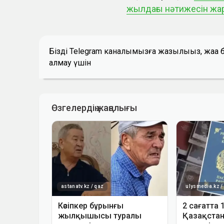
жылдағы нәтижесін ж
Біздің Telegram каналымызға жазылыңыз, жаң
алмау үшін