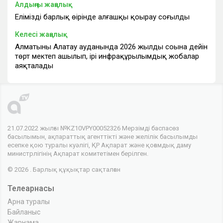
Алдыңғы жаңалық
Еліміздің барлық өңірінде алғашқы қоңырау соғылды
Келесі жаңалық
Алматының Алатау ауданында 2026 жылдың соңына дейін
төрт мектеп ашылып, ірі инфрақұрылымдық жобалар
аяқталады
21.07.2022 жылғы №KZ10VPY00052326 Мерзімді баспасөз
басылымын, ақпараттық агенттікті және желілік басылымды
есепке қою туралы куәлігі, ҚР Ақпарат және қоғамдық даму
министрлігінің Ақпарат комитетімен берілген.
© 2026 . Барлық құқықтар сақталған
Телеарнасы
Арна туралы
Байланыс
Жарнама