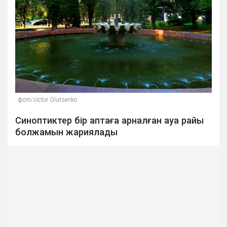
фото Victor Glutsenko
Синоптиктер бір аптаға арналған ауа райы
болжамын жариялады