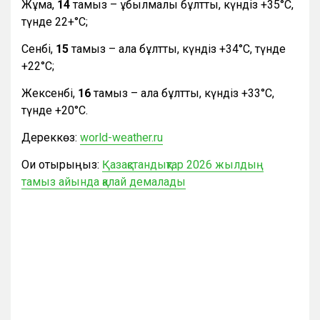
Жұма,
14
тамыз – құбылмалы бұлтты, күндіз +35°С,
түнде 22+°С;
Сенбі,
15
тамыз – ала бұлтты, күндіз +34°С, түнде
+22°С;
Жексенбі,
16
тамыз – ала бұлтты, күндіз +33°С,
түнде +20°С.
Дереккөз:
world-weather.ru
Оқи отырыңыз:
Қазақстандықтар 2026 жылдың
тамыз айында қалай демалады