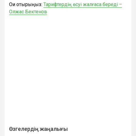
Оқи отырыңыз:
Тарифтердің өсуі жалғаса береді –
Олжас Бектенов