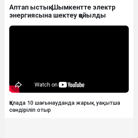
Аптап ыстық: Шымкентте электр
энергиясына шектеу қойылды
Қалада 10 шағынауданда жарық уақытша
сөндіріліп отыр