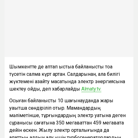
Шымкентте де аптап ыстыққа байланысты тоққа
түсетін салмақ күрт артқан. Салдарынан, қала билігі
жүктемені азайту мақсатында электр энергиясына
шектеу қойды, деп хабарлайды
Almaty.tv.
Осыған байланысты 10 шағынауданда жарық
уақытша сөндіріліп отыр. Мамандардың
мәліметінше, тұрғындардың электр қуатына деген
сұранысы сағатына 350 мегаваттан 459 мегаватқа
дейін өскен. Жылу электр орталығында да
апаттың алдын алу үшін турбогенераторлардың