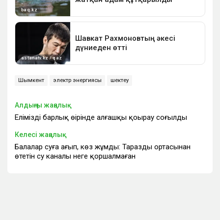
Шымкент
электр энергиясы
шектеу
Алдыңғы жаңалық
Еліміздің барлық өңірінде алғашқы қоңырау соғылды
Келесі жаңалық
Балалар суға ағып, көз жұмды: Тараздың ортасынан
өтетін су каналы неге қоршалмаған