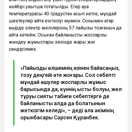
кейбірі уақытша тоқтатылды. Егер ауа
температурасы 40 градустан асып кетсе, мұндай
шектеулер қайта енгізілуі мүмкін. Сонымен қатар
өңірде электр желілерінің 57 пайызы тозғанын да
айта кетейік. Осыған байланысты жоспарлы
жөндеу жұмыстары кезінде жарық жиі
сөндірілмек.
«Пайыздық өлшемнің өзінен байқасаңыз,
тозу деңгейі өте жоғары. Сол себепті
мұндай өшулер жоспарлы жұмыс
барысында да, күннің ыстық болуы, жел
тұруы сияқты табиғи себептерге де
байланысты алда да болатынын
жеткізгім келеді», – деді қала әкімінің
орынбасары Сәрсен Құранбек.