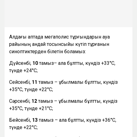
Алдағы аптада мегаполис тұрғындарын ауа
райының қандай тосынсыйы күтіп тұрғанын
синоптиктерден білетін боламыз:
Дүйсенбі,
10
тамыз– ала бұлтты, күндіз +33°С,
түнде +24°С;
Сейсенбі,
11
тамыз – құбылмалы бұлтты, күндіз
+35°С, түнде +22°С;
Сәрсенбі,
12
тамыз – құбылмалы бұлтты, күндіз
+35°С, түнде +21°С;
Бейсенбі,
13
тамыз – ала бұлтты, күндіз +36°С,
түнде +22°С;