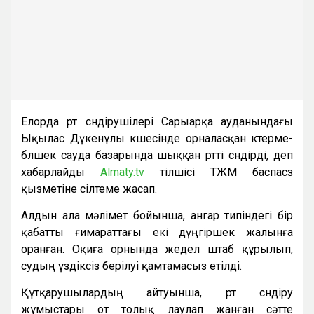
Елорда өрт сөндірушілері Сарыарқа ауданындағы
Ықылас Дүкенұлы көшесінде орналасқан көтерме-
бөлшек сауда базарында шыққан өртті сөндірді, деп
хабарлайды
Almaty.tv
тілшісі ТЖМ баспасөз
қызметіне сілтеме жасап.
Алдын ала мәлімет бойынша, ангар типіндегі бір
қабатты ғимараттағы екі дүңгіршек жалынға
оранған. Оқиға орнында жедел штаб құрылып,
судың үздіксіз берілуі қамтамасыз етілді.
Құтқарушылардың айтуынша, өрт сөндіру
жұмыстары от толық лаулап жанған сәтте