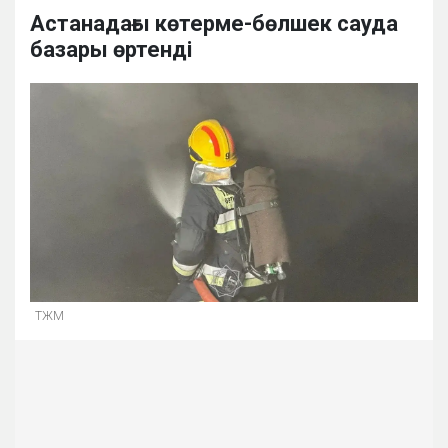
Астанадағы көтерме-бөлшек сауда
базары өртенді
ТЖМ