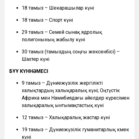
18 тамыз – Шекарашылар күні
18 тамыз – Спорт күні
29 тамыз – Семей сынақ ядролық
полигонының жабылу күні
30 тамыз (тамыздың соңғы жексенбісі) –
Шахтер күні
БҰҰ КҮННӘМЕСІ
9 тамыз – Дүниежүзілік жергілікті
халықтардың халықаралық күні; Оңтүстік
Африка мен Намибиядағы әйелдер күресімен
халықаралық ынтымақтастық күні
12 тамыз – Халықаралық жастар күні
19 тамыз – Дүниежүзілік гуманитарлық көмек
күні