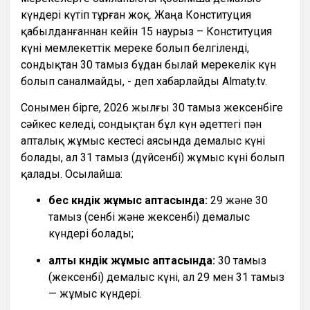
күндері күтіп тұрған жоқ. Жаңа Конституция
қабылданғаннан кейін 15 наурыз – Конституция
күні мемлекеттік мереке болып белгіленді,
сондықтан 30 тамыз бұдан былай мерекелік күн
болып саналмайды, - деп хабарлайды Almaty.tv.
Сонымен бірге, 2026 жылғы 30 тамыз жексенбіге
сәйкес келеді, сондықтан бұл күн әдеттегі пән
апталық жұмыс кестесі аясында демалыс күні
болады, ал 31 тамыз (дүйсенбі) жұмыс күні болып
қалады. Осылайша:
бес күндік жұмыс аптасында:
29 және 30
тамыз (сенбі және жексенбі) демалыс
күндері болады;
алты күндік жұмыс аптасында:
30 тамыз
(жексенбі) демалыс күні, ал 29 мен 31 тамыз
— жұмыс күндері.