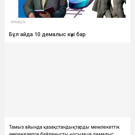
Almaty.tv
Бұл айда 10 демалыс күні бар
Тамыз айында қазақстандықтарды мемлекеттік
мерекелерге байланысты қосымша демалыс