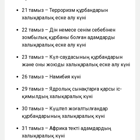
21 тамыз – Терроризм құрбандарын
халықаралық еске алу күні
22 тамыз – Дін немесе сенім себебінен
зомбылық құрбаны болған адамдарды
халықаралық еске алу күні
23 тамыз – Күл-саудасының құрбандарын
және оны жоюды халықаралық еске алу күні
26 тамыз – Намибия күні
29 тамыз – Ядролық сынақтарға қарсы іс-
қимылдың халықаралық күні
30 тамыз – Күштеп жоғалтылғандар
құрбандарының халықаралық күні
31 тамыз – Африка текті адамдардың
халықаралық күні