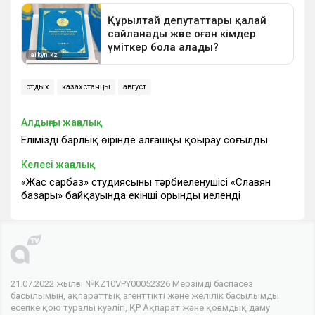
отдых
казахстанцы
август
Алдыңғы жаңалық
Еліміздің барлық өңірінде алғашқы қоңырау соғылды
Келесі жаңалық
«Жас сарбаз» студиясының тәрбиеленушісі «Славян
базары» байқауында екінші орынды иеленді
21.07.2022 жылғы №KZ10VPY00052326 Мерзімді баспасөз
басылымын, ақпараттық агенттікті және желілік басылымды
есепке қою туралы куәлігі, ҚР Ақпарат және қоғамдық даму