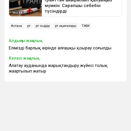
Астана
өрт
өрт сөндіру
өрт оқиғалары
ТЖМ
Алдыңғы жаңалық
Еліміздің барлық өңірінде алғашқы қоңырау соғылды
Келесі жаңалық
Алатау ауданында жарықтандыру жүйесі толық
жаңартылып жатыр