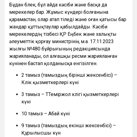
Бұдан бөлек, бұл айда кәсіби және басқа да
мерекелер бар. Жұмыс күндері болғанына
қарамастан, олар атап өтіледі және оған қатысы бар
жандар құттықтаулар қабылдайды. Кәсіби
мерекелердің тізбесі ҚР Еңбек және халықты
әлеуметтік қорғау министрінің м.а. 17.11.2023
жылғы №480 бұйрығының редакциясында
жарияланады, ол алғашқы ресми жарияланған
күнінен бастап қолданысқа енгізілген.
2 тамыз (тамыздың бірінші жексенбісі) –
Көлік қызметкерлері күні
3 тамыз – ТТеміржол көлігі қызметкерлері
күні
10 тамыз – Абай күні
9 тамыз (тамыздың екінші жексенбісі) –
Құрылысшы күн