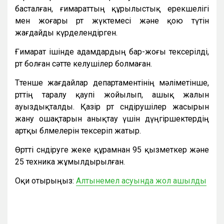
басталған, ғимараттың құрылыстық ерекшелігі
мен жоғары өрт жүктемесі және қою түтін
жағдайды күрделендірген.
Ғимарат ішінде адамдардың бар-жоғы тексерілді,
өрт болған сәтте келушілер болмаған.
Төтенше жағдайлар департаментінің мәліметінше,
өрттің таралу қаупі жойылып, ашық жалын
ауыздықталды. Қазір өрт сөндірушілер жасырын
жану ошақтарын анықтау үшін дүңгіршектердің
артқы бөлмелерін тексеріп жатыр.
Өртті сөндіруге жеке құрамнан 95 қызметкер және
25 техника жұмылдырылған.
Оқи отырыңыз:
Алтынемел асуында жол ашылды