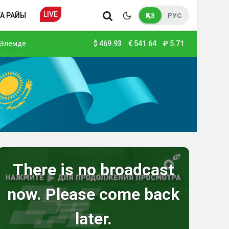
LIVE
А РАЙЫ
ҚАЗ
РУС
Әлемде
$
469.93
€
541.64
₽
5.71