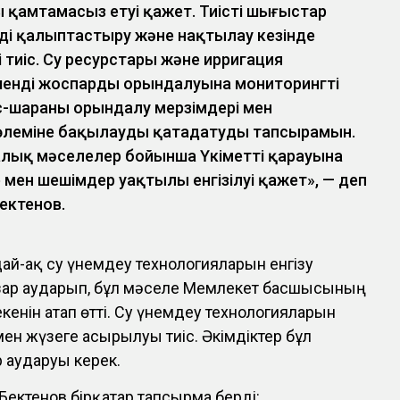
қамтамасыз етуі қажет. Тиісті шығыстар
рді қалыптастыру және нақтылау кезінде
 тиіс. Су ресурстары және ирригация
шенді жоспардың орындалуына мониторингті
іс-шараның орындалу мерзімдері мен
леміне бақылауды қатаңдатуды тапсырамын.
лық мәселелер бойынша Үкіметтің қарауына
мен шешімдер уақтылы енгізілуі қажет», — деп
Бектенов.
й-ақ су үнемдеу технологияларын енгізу
зар аударып, бұл мәселе Мемлекет басшысының
енін атап өтті. Су үнемдеу технологияларын
ен жүзеге асырылуы тиіс. Әкімдіктер бұл
 аударуы керек.
ектенов бірқатар тапсырма берді: