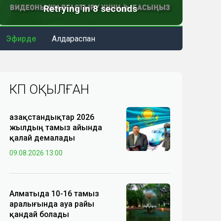
Эфирде
Алдараспан
КӨП ОҚЫЛҒАН
Қазақстандықтар 2026
жылдың тамыз айында
қалай демалады
09.08.2026 13:00
Алматыда 10-16 тамыз
аралығында ауа райы
қандай болады