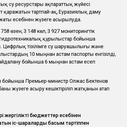
тық су ресурстары ақпараттық жүйесі
 қаражатын тартпай-ақ, Еуразиялық даму
ажаты есебінен жүзеге асырылуда.
58 өзен, 3 148 көл, 3 927 мониторингтік
 гидротехникалық құрылыстар бойынша
н. Цифрлық тізілімге су шаруашылығы және
лыстардың 10 мыңнан астам паспорты енгізілді,
пайдалану бойынша 6 мыңнан астам есеп
бойынша Премьер-министр Олжас Бектенов
баны жүзеге асыру кешіктіріліп жатқанын атап
рі жергілікті бюджеттер есебінен
ын іс-шараларды басым тәртіппен