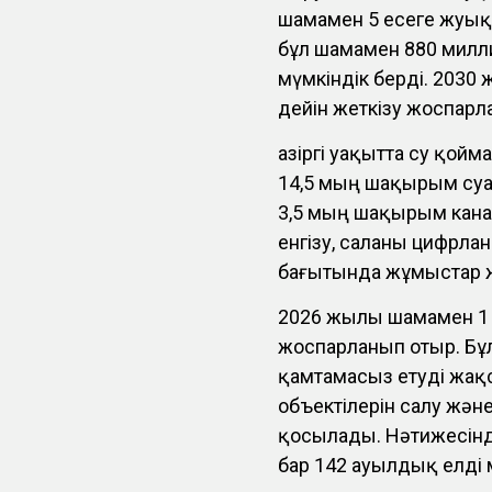
шамамен 5 есеге жуық 
бұл шамамен 880 милл
мүмкіндік берді. 2030 
дейін жеткізу жоспарл
Қазіргі уақытта су қо
14,5 мың шақырым суа
3,5 мың шақырым кана
енгізу, саланы цифрла
бағытында жұмыстар ж
2026 жылы шамамен 1
жоспарланып отыр. Бұ
қамтамасыз етуді жақ
объектілерін салу жән
қосылады. Нәтижесінд
бар 142 ауылдық елді 