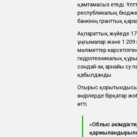
қамтамасыз етеді. Ұлт
республикалық бюджет
банкінің гранттық қар
Ақпараттық жүйеде 17 7
ұңғымалар және 1 209
мәліметтер көрсетілге
гидротехникалық құры
сондай-ақ арнайы су 
қабылданды.
Отырыс қорытындысы 
өңірлерде бірқатар жо
өтті.
«Облыс әкімдікте
қаржыландырылат