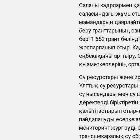
Саланы кадрлармен қ
саласындағы жұмысты
мамандарын даярлайтын
беру гранттарының са
бері 1 652 грант бөлін
жоспарланып отыр. Кад
еңбекақыны арттыру. 
қызметкерлерінің орта
Су ресурстары және и
Ұлттық су ресурстары 
су нысандары мен су
деректерді біріктіреті
қалыптастырып отырған
пайдалануды есепке а
мониторинг жүргізуді,
трансшекаралық су об