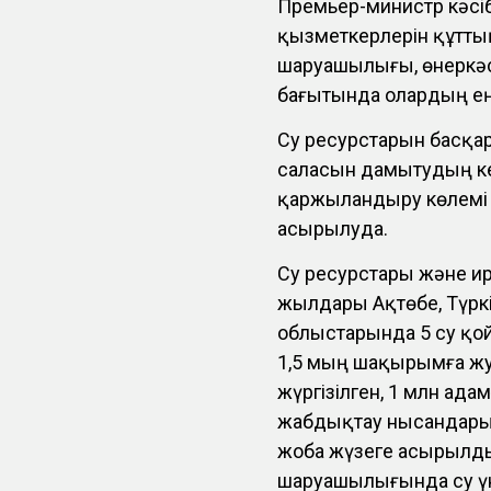
Премьер-министр кәсі
қызметкерлерін құттық
шаруашылығы, өнеркәс
бағытында олардың еңб
Су ресурстарын басқа
саласын дамытудың к
қаржыландыру көлемі 3
асырылуда.
Су ресурстары және ир
жылдары Ақтөбе, Түркіс
облыстарында 5 су қо
1,5 мың шақырымға ж
жүргізілген, 1 млн ад
жабдықтау нысандарын
жоба жүзеге асырылд
шаруашылығында су үн