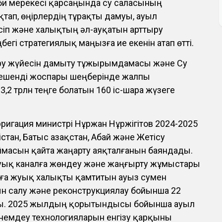
би мерекесі қарсаңында су саласының
тап, өңірлердің тұрақты дамуы, ауыл
іп және халықтың әл-ауқатын арттыру
егі стратегиялық маңызға ие екенін атап өтті.
ру жүйесін дамыту тұжырымдамасы және Су
ешенді жоспары шеңберінде жалпы
,2 трлн теңге болатын 160 іс-шара жүзеге
ригация министрі Нұржан Нұржігітов 2024-2025
тан, Батыс Қазақстан, Абай және Жетісу
ймасын қайта жаңарту аяқталғанын баяндады.
уық каналға жөндеу және жаңғырту жұмыстары
амға жуық халықты қамтитын ауыз сумен
 салу және реконструкциялау бойынша 22
ы. 2025 жылдың қорытындысы бойынша ауыл
емдеу технологияларын енгізу қарқыны