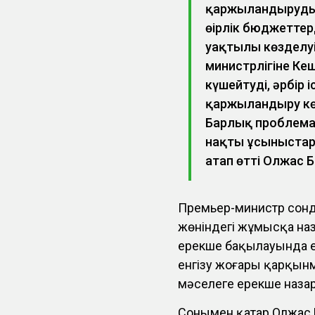
қаржыландыруды 
өңірлік бюджетте
уақтылы көзделуі
министрлігіне Ке
күшейтуді, әрбір 
қаржыландыру кө
Барлық проблема
нақты ұсыныстар 
атап өтті Олжас 
Премьер-министр сонда
жөніндегі жұмысқа на
ерекше бақылауында ек
енгізу жоғары қарқынм
мәселеге ерекше назар
Сонымен қатар Олжас Б