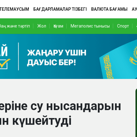
 ТЕЛЕМАУСЫМ
БАҒДАРЛАМАЛАР ТІЗБЕГІ
ВАЛЮТА БАҒАМЫ
АУ
Заң және тәртіп
Жол
Қоғам
Мегаполис тынысы
Спорт
деріне су нысандарын
н күшейтуді