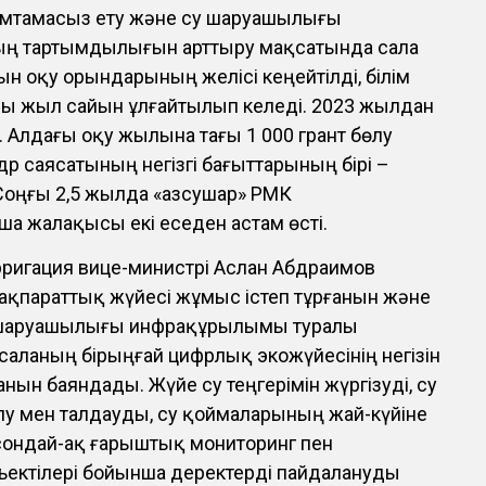
амтамасыз ету және су шаруашылығы
ң тартымдылығын арттыру мақсатында сала
 оқу орындарының желісі кеңейтілді, білім
ны жыл сайын ұлғайтылып келеді. 2023 жылдан
ді. Алдағы оқу жылына тағы 1 000 грант бөлу
р саясатының негізгі бағыттарының бірі –
Соңғы 2,5 жылда «Қазсушар» РМК
ша жалақысы екі еседен астам өсті.
рригация вице-министрі Аслан Абдраимов
ақпараттық жүйесі жұмыс істеп тұрғанын және
 шаруашылығы инфрақұрылымы туралы
н саланың бірыңғай цифрлық экожүйесінің негізін
ын баяндады. Жүйе су теңгерімін жүргізуді, су
лу мен талдауды, су қоймаларының жай-күйіне
 сондай-ақ ғарыштық мониторинг пен
ъектілері бойынша деректерді пайдалануды