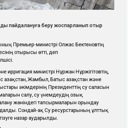
ды пайдалануға беру жоспарланып отыр
сының Премьер-министрі Олжас Бектеновтің
сінің отырысы өтті, деп
лшісі.
не ирригация министрі Нұржан Нұржігітовтің,
 Қазақстан, Жамбыл, Батыс Қазақстан және
блыстары әкімдерінің Президенттің су саласын
маларын салу, су үнемдеудің озық
алану жөніндегі тапсырмаларын орындау
ыңдалды. Сондай-ақ Су ресурстарының ұлттық
гізуге назар аударылды.