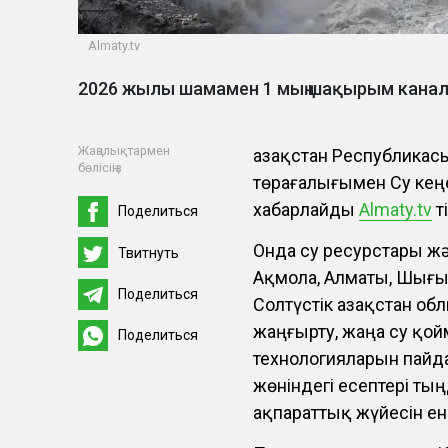
Аlmaty.tv
2026 жылы шамамен 1 мың шақырым канал
Жаңалықтармен
Қазақстан Республика
бөлісіңіз
төрағалығымен Су кеңе
хабарлайды
Аlmaty.tv
ті
Поделиться
Онда су ресурстары жә
Твитнуть
Ақмола, Алматы, Шығыс
Поделиться
Солтүстік Қазақстан о
жаңғырту, жаңа су қой
Поделиться
технологияларын пайд
жөніндегі есептері т
ақпараттық жүйесін ен