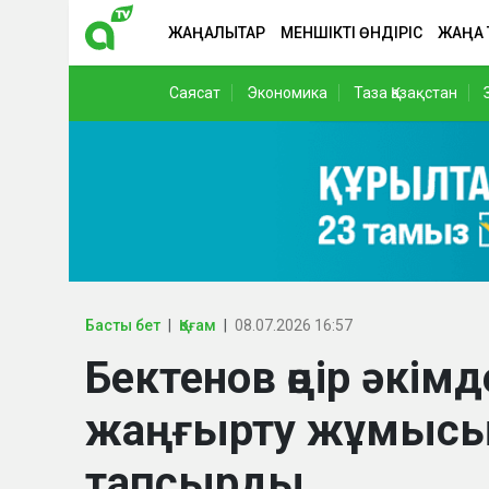
ЖАҢАЛЫҚТАР
МЕНШІКТІ ӨНДІРІС
ЖАҢА
Саясат
Экономика
Таза Қазақстан
Басты бет
Қоғам
08.07.2026 16:57
Бектенов өңір әкім
жаңғырту жұмысы
тапсырды