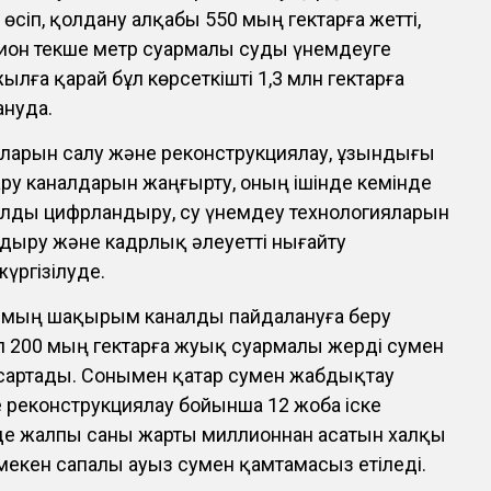
өсіп, қолдану алқабы 550 мың гектарға жетті,
ион текше метр суармалы суды үнемдеуге
жылға қарай бұл көрсеткішті 1,3 млн гектарға
ануда.
ймаларын салу және реконструкциялау, ұзындығы
ру каналдарын жаңғырту, оның ішінде кемінде
лды цифрландыру, су үнемдеу технологияларын
ндыру және кадрлық әлеуетті нығайту
үргізілуде.
 мың шақырым каналды пайдалануға беру
л 200 мың гектарға жуық суармалы жерді сумен
сартады. Сонымен қатар сумен жабдықтау
е реконструкциялау бойынша 12 жоба іске
е жалпы саны жарты миллионнан асатын халқы
мекен сапалы ауыз сумен қамтамасыз етіледі.