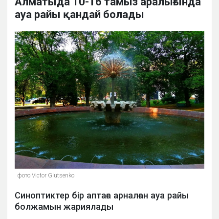
Алматыда 10-16 тамыз аралығында
ауа райы қандай болады
фото Victor Glutsenko
Синоптиктер бір аптаға арналған ауа райы
болжамын жариялады