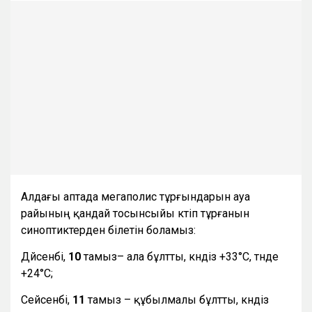
Алдағы аптада мегаполис тұрғындарын ауа
райының қандай тосынсыйы күтіп тұрғанын
синоптиктерден білетін боламыз:
Дүйсенбі,
10
тамыз– ала бұлтты, күндіз +33°С, түнде
+24°С;
Сейсенбі,
11
тамыз – құбылмалы бұлтты, күндіз