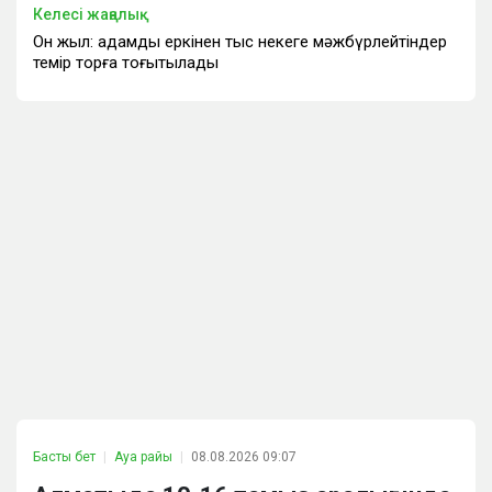
Келесі жаңалық
Он жыл: адамды еркінен тыс некеге мәжбүрлейтіндер
темір торға тоғытылады
Басты бет
Ауа райы
08.08.2026 09:07