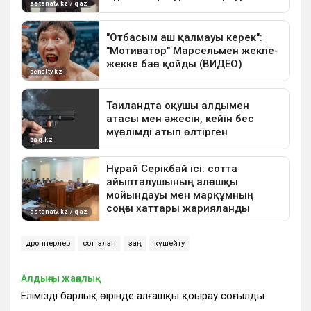
дропперлер
сотталған
заң
күшейту
Алдыңғы жаңалық
Еліміздің барлық өңірінде алғашқы қоңырау соғылды