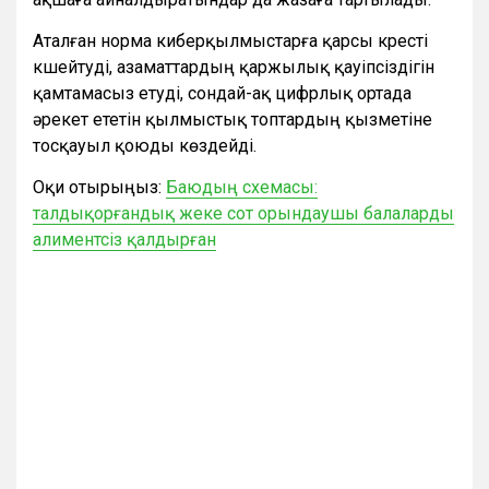
Аталған норма киберқылмыстарға қарсы күресті
күшейтуді, азаматтардың қаржылық қауіпсіздігін
қамтамасыз етуді, сондай-ақ цифрлық ортада
әрекет ететін қылмыстық топтардың қызметіне
тосқауыл қоюды көздейді.
Оқи отырыңыз:
Баюдың схемасы:
талдықорғандық жеке сот орындаушы балаларды
алиментсіз қалдырған