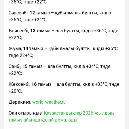
+35°С, түнде +22°С;
Сәрсенбі,
12
тамыз – құбылмалы бұлтты, күндіз
+35°С, түнде +21°С;
Бейсенбі,
13
тамыз – ала бұлтты, күндіз +36°С, түнде
+22°С;
Жұма,
14
тамыз – құбылмалы бұлтты, күндіз +35°С,
түнде 22+°С;
Сенбі,
15
тамыз – ала бұлтты, күндіз +34°С, түнде
+22°С;
Жексенбі,
16
тамыз – ала бұлтты, күндіз +33°С, түнде
+20°С.
Дереккөз:
world-weather.ru
Оқи отырыңыз:
Қазақстандықтар 2026 жылдың
тамыз айында қалай демалады