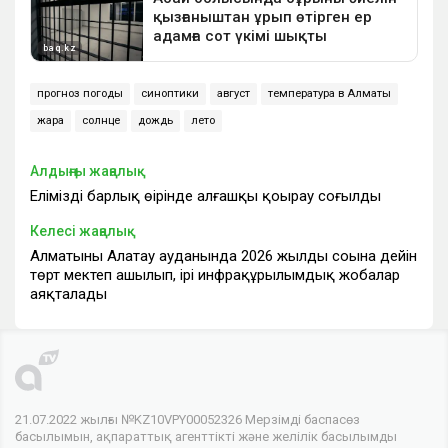
прогноз погоды
синоптики
август
температура в Алматы
жара
солнце
дождь
лето
Алдыңғы жаңалық
Еліміздің барлық өңірінде алғашқы қоңырау соғылды
Келесі жаңалық
Алматының Алатау ауданында 2026 жылдың соңына дейін
төрт мектеп ашылып, ірі инфрақұрылымдық жобалар
аяқталады
21.07.2022 жылғы №KZ10VPY00052326 Мерзімді баспасөз
басылымын, ақпараттық агенттікті және желілік басылымды