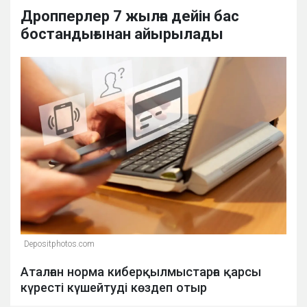
Дропперлер 7 жылға дейін бас
бостандығынан айырылады
Depositphotos.com
Аталған норма киберқылмыстарға қарсы
күресті күшейтуді көздеп отыр