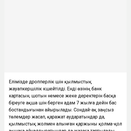
Елімізде дропперлік үшін қылмыстық
жауапкершілік күшейтілді. Енді өзінің банк
картасын, шотын немесе жеке деректерін басқа
біреуге ақша үшін берген адам 7 жылға дейін бас
бостандығынан айырылады. Сондай-ақ заңсыз
төлемдер жасап, қаражат аударатындар да,
қылмыстық жолмен алынған қаржыны қолма-қол
ақшаға айналдыратындар да жазаға тартылады.