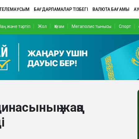
 ТЕЛЕМАУСЫМ
БАҒДАРЛАМАЛАР ТІЗБЕГІ
ВАЛЮТА БАҒАМЫ
АУ
Заң және тәртіп
Жол
Қоғам
Мегаполис тынысы
Спорт
инасының жаңа
і