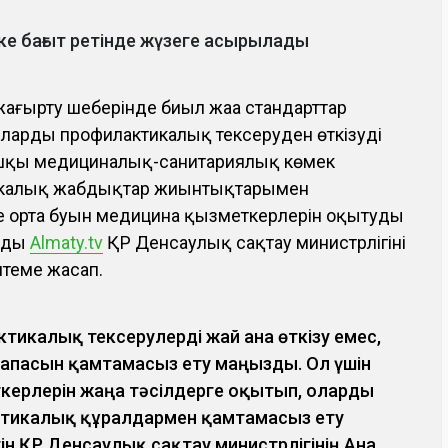
е бағыт ретінде жүзеге асырылады
ңғырту шеңберінде биыл жаңа стандарттар
ыларды профилактикалық тексеруден өткізуді
шқы медициналық-санитариялық көмек
икалық жабдықтар жиынтықтарымен
е орта буын медицина қызметкерлерін оқытуды
айды
Аlmaty.tv
ҚР Денсаулық сақтау министрлігінің
лтеме жасап.
тикалық тексерулерді жай ғана өткізу емес,
сапасын қамтамасыз ету маңызды. Ол үшін
керлерін жаңа тәсілдерге оқытып, оларды
стикалық құралдармен қамтамасыз ету
гін ҚР Денсаулық сақтау министрлігінің Ана