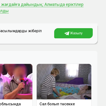
 жағдайға дайындық: Алматыда еріктілер
ылды
а басылымдарды жіберіп
Жазылу