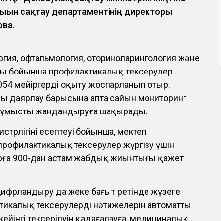
ығын сақтау департаментінің директоры
ова.
ргия, офтальмология, оториноларингология және
ры бойынша профилактикалық тексерулер
054 мейіргерді оқыту жоспарланып отыр.
ы даярлау барысына апта сайын мониторинг
ұл жұмысты жандандыруға шақырады.
трлігінің есептеуі бойынша, мектеп
рофилактикалық тексерулер жүргізу үшін
ға 900-дан астам жабдық жиынтығы қажет
ифрландыру да жеке бағыт ретінде жүзеге
икалық тексерулердің нәтижелерін автоматты
ң кейінгі тексерілуін қадағалауға, медициналық