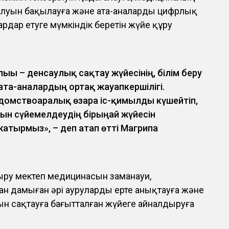
луын бақылауға және ата-аналарды цифрлық
рдар етуге мүмкіндік беретін жүйе құру
ығы – денсаулық сақтау жүйесінің, білім беру
та-аналардың ортақ жауапкершілігі.
домствоаралық өзара іс-қимылды күшейтіп,
н сүйемелдеудің бірыңғай жүйесін
тырмыз», – деп атап өтті Магрипа
асыру мектеп медицинасын заманауи,
ан дамыған әрі ауруларды ерте анықтауға және
ын сақтауға бағытталған жүйеге айналдыруға