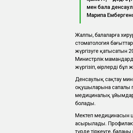
мен бала денсаул
Мағрипа Емберген
Жалпы, балаларға хиру
стоматология бағытта
жүргізуге қатысатын 2
Министрлік мамандард
жүргізіп, өңірлерді б
Денсаулық сақтау минис
оқушыларына сапалы п
медициналық ұйымдар
болады.
Мектеп медицинасын ц
асырылады. Профилакт
түрде тіркеуге, баланы