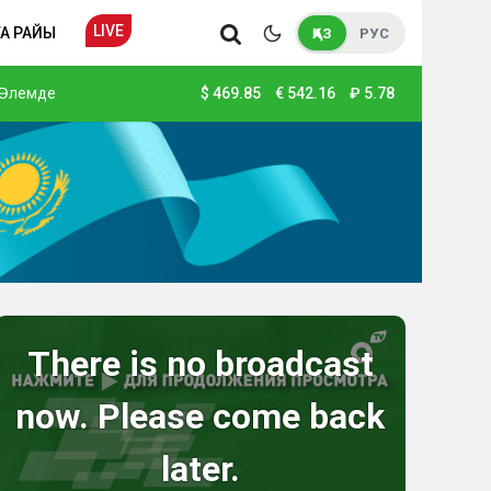
LIVE
А РАЙЫ
ҚАЗ
РУС
Әлемде
$
469.85
€
542.16
₽
5.78