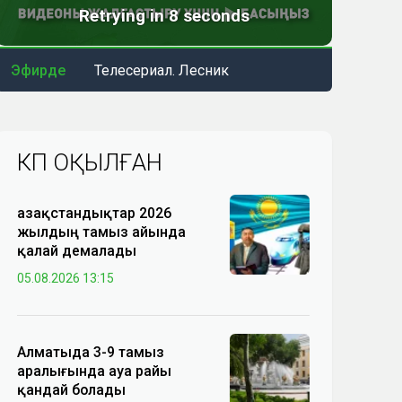
Эфирде
Телесериал. Лесник
КӨП ОҚЫЛҒАН
Қазақстандықтар 2026
жылдың тамыз айында
қалай демалады
05.08.2026 13:15
Алматыда 3-9 тамыз
аралығында ауа райы
қандай болады