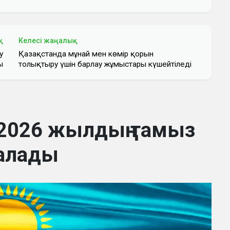
қ
Келесі жаңалық
у
Қазақстанда мұнай мен көмір қорын
ы
толықтыру үшін барлау жұмыстары күшейтіледі
2026 жылдың тамыз
алады