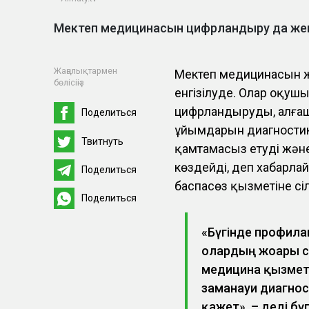
Мектеп медицинасын цифрландыру да жек
Жаңалықтармен
Мектеп медицинасын жа
бөлісіңіз
енгізілуде. Олар оқуш
цифрландыруды, алға
Поделиться
ұйымдарын диагност
Твитнуть
қамтамасыз етуді жән
көздейді, деп хабарл
Поделиться
баспасөз қызметіне сі
Поделиться
«Бүгінде профилак
олардың жоғары 
медицина қызмет
заманауи диагно
қажет», – деді бү