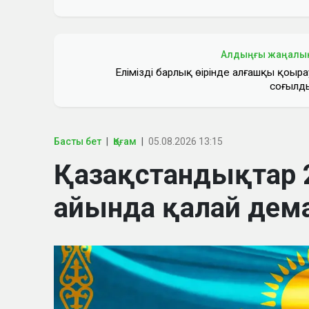
Алдыңғы жаңалы
Еліміздің барлық өңірінде алғашқы қоңыра
соғылд
Басты бет
Қоғам
05.08.2026 13:15
Қазақстандықтар 
айында қалай дем