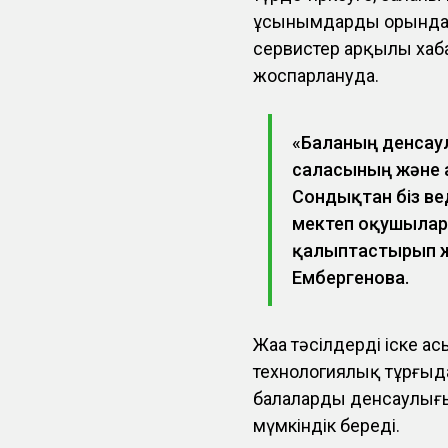
ұсынымдардың орында
сервистер арқылы хаба
жоспарлануда.
«Баланың денсаул
саласының және а
Сондықтан біз ве
мектеп оқушылары
қалыптастырып жа
Ембергенова.
Жаңа тәсілдерді іске 
технологиялық тұрғыд
балалардың денсаулығ
мүмкіндік береді.