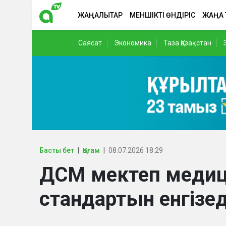
ЖАҢАЛЫҚТАР
МЕНШІКТІ ӨНДІРІС
ЖАҢА
Саясат
Экономика
Таза Қазақстан
Басты бет
Қоғам
08.07.2026 18:29
ДСМ мектеп медиц
стандартын енгізед