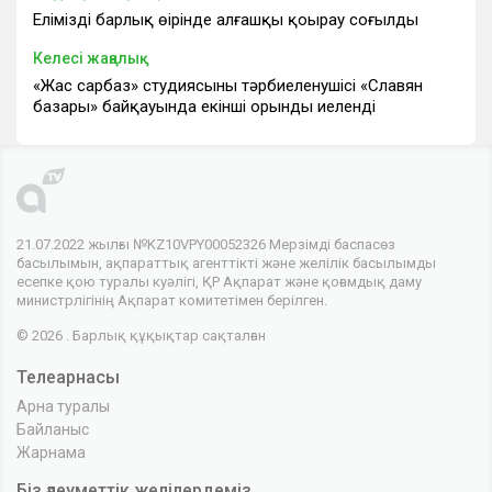
Еліміздің барлық өңірінде алғашқы қоңырау соғылды
Келесі жаңалық
«Жас сарбаз» студиясының тәрбиеленушісі «Славян
базары» байқауында екінші орынды иеленді
21.07.2022 жылғы №KZ10VPY00052326 Мерзімді баспасөз
басылымын, ақпараттық агенттікті және желілік басылымды
есепке қою туралы куәлігі, ҚР Ақпарат және қоғамдық даму
министрлігінің Ақпарат комитетімен берілген.
© 2026 . Барлық құқықтар сақталған
Телеарнасы
Арна туралы
Байланыс
Жарнама
Біз әлеуметтік желілердеміз