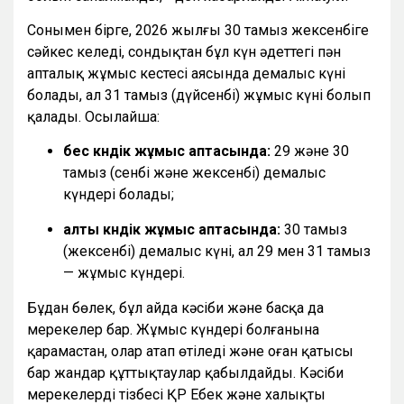
Сонымен бірге, 2026 жылғы 30 тамыз жексенбіге
сәйкес келеді, сондықтан бұл күн әдеттегі пән
апталық жұмыс кестесі аясында демалыс күні
болады, ал 31 тамыз (дүйсенбі) жұмыс күні болып
қалады. Осылайша:
бес күндік жұмыс аптасында:
29 және 30
тамыз (сенбі және жексенбі) демалыс
күндері болады;
алты күндік жұмыс аптасында:
30 тамыз
(жексенбі) демалыс күні, ал 29 мен 31 тамыз
— жұмыс күндері.
Бұдан бөлек, бұл айда кәсіби және басқа да
мерекелер бар. Жұмыс күндері болғанына
қарамастан, олар атап өтіледі және оған қатысы
бар жандар құттықтаулар қабылдайды. Кәсіби
мерекелердің тізбесі ҚР Еңбек және халықты