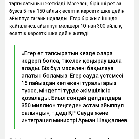
тартылатынын жеткізді. Мәселен, бірінші рет заң
бұзса 5-тен 150 айлық есептік көрсеткішке дейін
айыппұл тағайындалады. Егер бір жыл ішінде
қайталанса, айыппұл мөлшері 10-нан 300 айлық
есептік көрсеткішке дейін жетеді.
«Егер ет тапсыратын кезде оларға
кедергі болса, тікелей қоңырау шала
алады. Біз бұл мәселені бақылауға
алатын боламыз. Егер сауда үстемесі
15 пайыздан көп екені туралы арыз
түссе, міндетті түрде әкімшілік іс
қозғалады. Биыл сондай делдалдарға
350 миллион теңгеден астам айыппұл
салынды», - деді ҚР Сауда және
интеграция министрі Арман Шаққалиев.