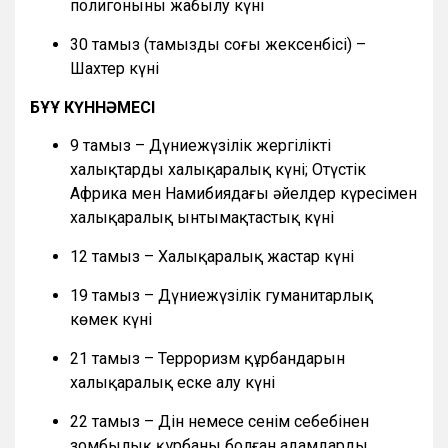
полигонының жабылу күні
30 тамыз (тамыздың соңғы жексенбісі) –
Шахтер күні
БҰҰ КҮННӘМЕСІ
9 тамыз – Дүниежүзілік жергілікті
халықтардың халықаралық күні; Оңтүстік
Африка мен Намибиядағы әйелдер күресімен
халықаралық ынтымақтастық күні
12 тамыз – Халықаралық жастар күні
19 тамыз – Дүниежүзілік гуманитарлық
көмек күні
21 тамыз – Терроризм құрбандарын
халықаралық еске алу күні
22 тамыз – Дін немесе сенім себебінен
зомбылық құрбаны болған адамдарды