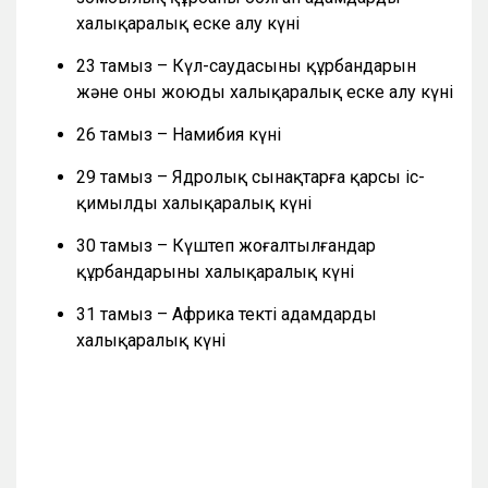
халықаралық еске алу күні
23 тамыз – Күл-саудасының құрбандарын
және оны жоюды халықаралық еске алу күні
26 тамыз – Намибия күні
29 тамыз – Ядролық сынақтарға қарсы іс-
қимылдың халықаралық күні
30 тамыз – Күштеп жоғалтылғандар
құрбандарының халықаралық күні
31 тамыз – Африка текті адамдардың
халықаралық күні