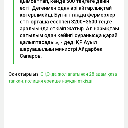
қымбаттап, кейде 500 теңгеге дейін
өсті. Дегенмен одан әрі айтарлықтай
көтерілмейді. Бүгінгі таңда фермерлер
етті орташа есеппен 3200–3500 теңге
аралығында өткізіп жатыр. Ал нарықтағы
сатылым одан кейінгі сұранысқа қарай
қалыптасады.», - деді ҚР Ауыл
шаруашылығы министрі Айдарбек
Сапаров.
Оқи отырыңыз:
СҚО-да жол апатынан 28 адам қаза
тапқан: полиция ерекше науқан өткізді