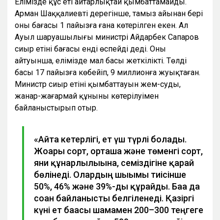
Елімізде құс еті айтарлықтай қымбаттамайды.
Арман Шаққалиевтің дерегінше, тамыз айынан бері
оның бағасы 1 пайызға ғана көтерілген екен. Ал
Ауыл шаруашылығы министрі Айдарбек Сапаров
сиыр етінің бағасы енді өспейді деді. Оның
айтуынша, елімізде мал басы жеткілікті. Төлдің
басы 17 пайызға көбейіп, 9 миллионға жуықтаған.
Министр сиыр етінің қымбаттауын жем-судың,
жанар-жағармай құнының көтерілуімен
байланыстырып отыр.
«Айта кетерлігі, ет үш түрлі болады.
Жоғары сорт, орташа және төменгі сорт,
яғни құнарлылығына, семіздігіне қарай
бөлінеді. Олардың шығымы тиісінше
50%, 46% және 39%-ды құрайды. Баға да
соған байланысты белгіленеді. Қазіргі
күні ет бағасы шамамен 200–300 теңгеге