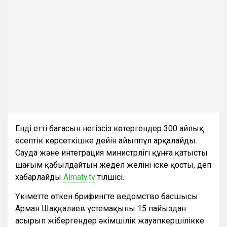
Енді еттің бағасын негізсіз көтергендер 300 айлық
есептік көрсеткішке дейін айыппұл арқалайды.
Сауда және интеграция министрлігі құнға қатысты
шағым қабылдайтын жедел желіні іске қосты, деп
хабарлайды
Аlmaty.tv
тілшісі.
Үкіметте өткен брифингте ведомство басшысы
Арман Шаққалиев үстемақыны 15 пайыздан
асырып жібергендер әкімшілік жауапкершілікке