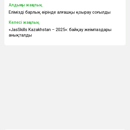
Алдыңғы жаңалық
Еліміздің барлық өңірінде алғашқы қоңырау соғылды
Келесі жаңалық
«JasSkills Kazakhstan – 2025»: байқау жеңімпаздары
анықталды