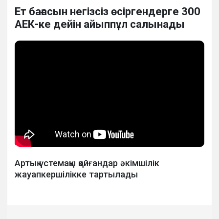
Ет бағасын негізсіз өсіргендерге 300
АЕК-ке дейін айыппұл салынады
Артық үстемақы қойғандар әкімшілік
жауапкершілікке тартылады