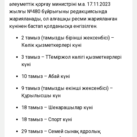
әлеуметтік қорғау министрінің м.а. 17.11.2023
жылғы №480 бұйрығының редакциясында
жарияланады, ол алғашқы ресми жарияланған
күнінен бастап қолданысқа енгізілген.
2 тамыз (тамыздың бірінші жексенбісі) –
Көлік қызметкерлері күні
3 тамыз – ТТеміржол көлігі қызметкерлері
күні
10 тамыз – Абай күні
9 тамыз (тамыздың екінші жексенбісі) –
Құрылысшы күн
18 тамыз – Шекарашылар күні
18 тамыз – Спорт күні
29 тамыз – Семей сынақ ядролық