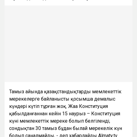
Тамыз айында қазақстандықтарды мемлекеттік
мерекелерге байланысты қосымша демалыс
күндері күтіп тұрған жоқ. Жаңа Конституция
қабылданғаннан кейін 15 наурыз – Конституция
күні мемлекеттік мереке болып белгіленді,
сондықтан 30 тамыз бұдан былай мерекелік күн
болып саналмайды, - деп хабарлайды Almaty.tv.