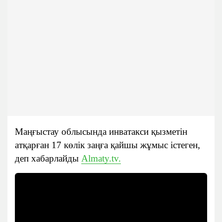
Маңғыстау облысында инватакси қызметін
атқарған 17 көлік заңға қайшы жұмыс істеген,
деп хабарлайды
Almaty.tv.