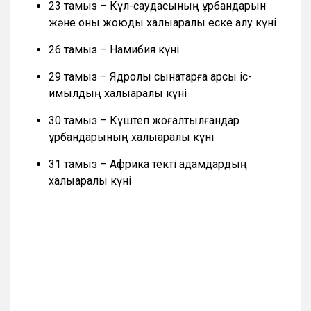
23 тамыз – Күл-саудасының құрбандарын
және оны жоюды халықаралық еске алу күні
26 тамыз – Намибия күні
29 тамыз – Ядролық сынақтарға қарсы іс-
қимылдың халықаралық күні
30 тамыз – Күштеп жоғалтылғандар
құрбандарының халықаралық күні
31 тамыз – Африка текті адамдардың
халықаралық күні