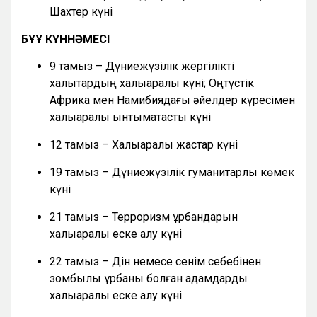
Шахтер күні
БҰҰ КҮННӘМЕСІ
9 тамыз – Дүниежүзілік жергілікті
халықтардың халықаралық күні; Оңтүстік
Африка мен Намибиядағы әйелдер күресімен
халықаралық ынтымақтастық күні
12 тамыз – Халықаралық жастар күні
19 тамыз – Дүниежүзілік гуманитарлық көмек
күні
21 тамыз – Терроризм құрбандарын
халықаралық еске алу күні
22 тамыз – Дін немесе сенім себебінен
зомбылық құрбаны болған адамдарды
халықаралық еске алу күні