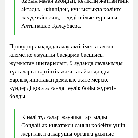
бұрын маған звондап, көліктің жетпейтінін
айтады. Екіншіден, күн ыстықта көлікте
желдеткіш жоқ, – деді облыс тұрғыны
Алтынашар Қалаубаева.
Прокурорлық қадағалау актісімен аталған
қызметке жауапты басқарма басшысы
жұмыстан шығарылып, 5 ауданда лауазымды
тұлғаларға тәртіптік жаза тағайындалды.
Барлық инватакси демалыс және мереке
күндерді қоса алғанда тәулік бойы жүретін
болды.
Кінәлі тұлғалар жауапқа тартылды.
Сондай-ақ инватакси санын көбейту үшін
жергілікті атқарушы органға ұсыныс