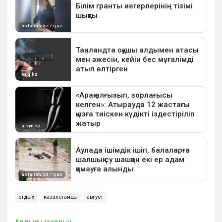
отдых
казахстанцы
август