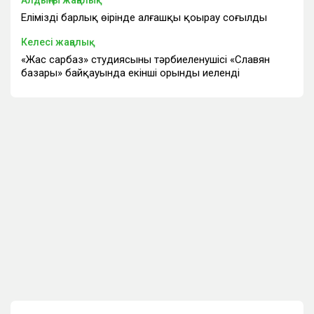
Алдыңғы жаңалық
Еліміздің барлық өңірінде алғашқы қоңырау соғылды
Келесі жаңалық
«Жас сарбаз» студиясының тәрбиеленушісі «Славян
базары» байқауында екінші орынды иеленді