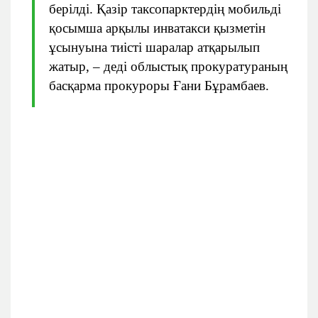
берілді. Қазір таксопарктердің мобильді
қосымша арқылы инватакси қызметін
ұсынуына тиісті шаралар атқарылып
жатыр, – деді облыстық прокуратураның
басқарма прокуроры Ғани Бұрамбаев.