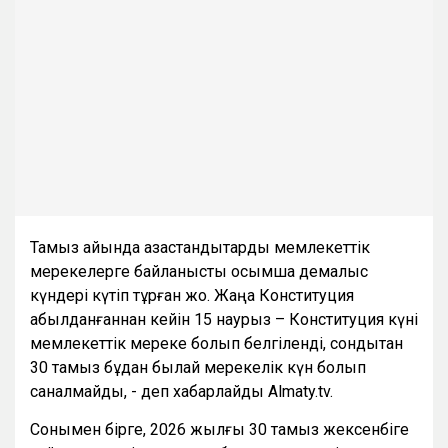
Тамыз айында қазақстандықтарды мемлекеттік
мерекелерге байланысты қосымша демалыс
күндері күтіп тұрған жоқ. Жаңа Конституция
қабылданғаннан кейін 15 наурыз – Конституция күні
мемлекеттік мереке болып белгіленді, сондықтан
30 тамыз бұдан былай мерекелік күн болып
саналмайды, - деп хабарлайды Almaty.tv.
Сонымен бірге, 2026 жылғы 30 тамыз жексенбіге