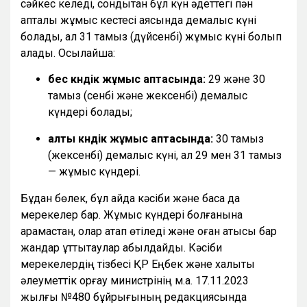
сәйкес келеді, сондықтан бұл күн әдеттегі пән
апталық жұмыс кестесі аясында демалыс күні
болады, ал 31 тамыз (дүйсенбі) жұмыс күні болып
қалады. Осылайша:
бес күндік жұмыс аптасында:
29 және 30
тамыз (сенбі және жексенбі) демалыс
күндері болады;
алты күндік жұмыс аптасында:
30 тамыз
(жексенбі) демалыс күні, ал 29 мен 31 тамыз
— жұмыс күндері.
Бұдан бөлек, бұл айда кәсіби және басқа да
мерекелер бар. Жұмыс күндері болғанына
қарамастан, олар атап өтіледі және оған қатысы бар
жандар құттықтаулар қабылдайды. Кәсіби
мерекелердің тізбесі ҚР Еңбек және халықты
әлеуметтік қорғау министрінің м.а. 17.11.2023
жылғы №480 бұйрығының редакциясында