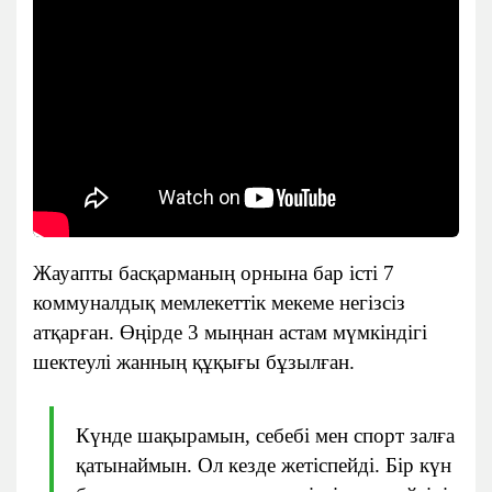
Жауапты басқарманың орнына бар істі 7
коммуналдық мемлекеттік мекеме негізсіз
атқарған. Өңірде 3 мыңнан астам мүмкіндігі
шектеулі жанның құқығы бұзылған.
Күнде шақырамын, себебі мен спорт залға
қатынаймын. Ол кезде жетіспейді. Бір күн