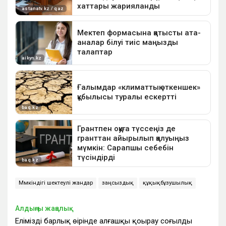
Мүмкіндігі шектеулі жандар
заңсыздық
құқықбұзушылық
Алдыңғы жаңалық
Еліміздің барлық өңірінде алғашқы қоңырау соғылды