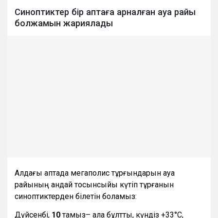
Синоптиктер бір аптаға арналған ауа райы
болжамын жариялады
Алдағы аптада мегаполис тұрғындарын ауа
райының қандай тосынсыйы күтіп тұрғанын
синоптиктерден білетін боламыз:
Дүйсенбі,
10
тамыз– ала бұлтты, күндіз +33°С,