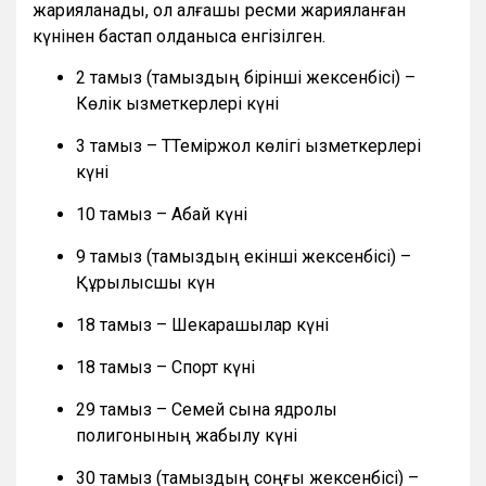
жарияланады, ол алғашқы ресми жарияланған
күнінен бастап қолданысқа енгізілген.
2 тамыз (тамыздың бірінші жексенбісі) –
Көлік қызметкерлері күні
3 тамыз – ТТеміржол көлігі қызметкерлері
күні
10 тамыз – Абай күні
9 тамыз (тамыздың екінші жексенбісі) –
Құрылысшы күн
18 тамыз – Шекарашылар күні
18 тамыз – Спорт күні
29 тамыз – Семей сынақ ядролық
полигонының жабылу күні
30 тамыз (тамыздың соңғы жексенбісі) –