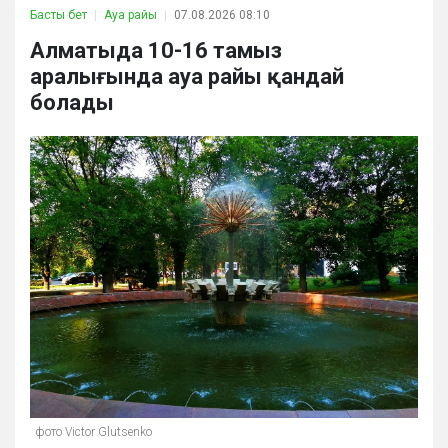
Басты бет
Ауа райы
07.08.2026 08:10
Алматыда 10-16 тамыз
аралығында ауа райы қандай
болады
фото Victor Glutsenko