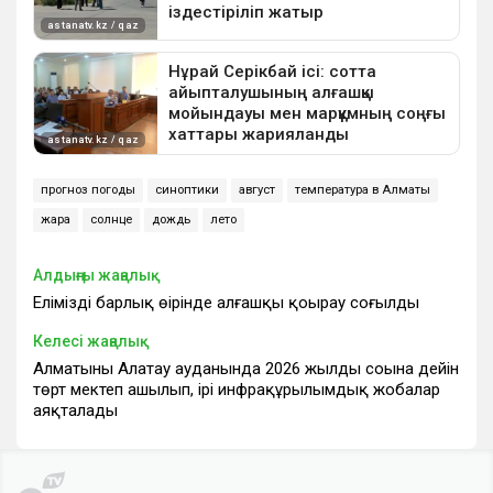
прогноз погоды
синоптики
август
температура в Алматы
жара
солнце
дождь
лето
Алдыңғы жаңалық
Еліміздің барлық өңірінде алғашқы қоңырау соғылды
Келесі жаңалық
Алматының Алатау ауданында 2026 жылдың соңына дейін
төрт мектеп ашылып, ірі инфрақұрылымдық жобалар
аяқталады