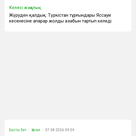
Келесі жаңалық
Жүруден қалдық: Түркістан тұрғындары Яссауи
кесенесіне апарар жолдың азабын тартып келеді
Басты бет
Қоғам
07.08.2026 09:59