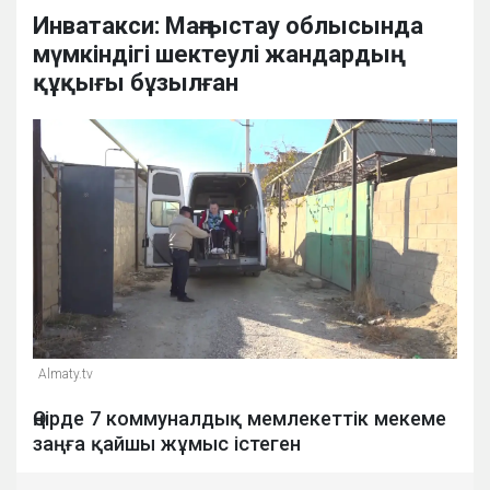
Инватакси: Маңғыстау облысында
мүмкіндігі шектеулі жандардың
құқығы бұзылған
Almaty.tv
Өңірде 7 коммуналдық мемлекеттік мекеме
заңға қайшы жұмыс істеген