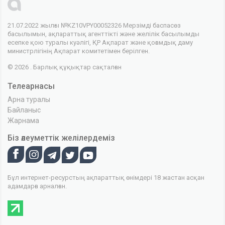
21.07.2022 жылғы №KZ10VPY00052326 Мерзімді баспасөз
басылымын, ақпараттық агенттікті және желілік басылымды
есепке қою туралы куәлігі, ҚР Ақпарат және қоғамдық даму
министрлігінің Ақпарат комитетімен берілген.
© 2026 . Барлық құқықтар сақталған
Телеарнасы
Арна туралы
Байланыс
Жарнама
Біз әлеуметтік желілердеміз
Бұл интернет-ресурстың ақпараттық өнімдері 18 жастан асқан
адамдарға арналған.