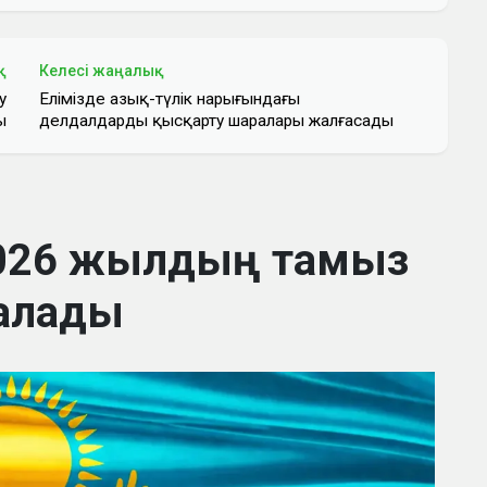
қ
Келесі жаңалық
у
Елімізде азық-түлік нарығындағы
ы
делдалдарды қысқарту шаралары жалғасады
2026 жылдың тамыз
алады