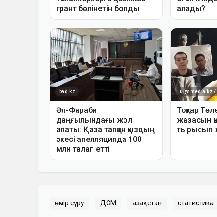
өмір сүру
ДСМ
Қазақстан
статистика