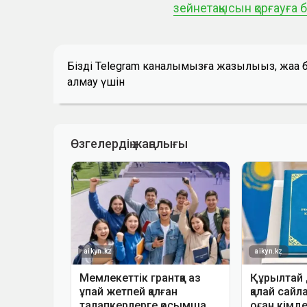
зейнетақысын қорғауға 
Біздің Telegram каналымызға жазылыңыз, жаң
алмау үшін