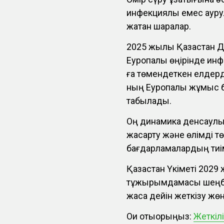
инфекциялық емес аур
жатқан шаралар.
2025 жылы Қазақстан Д
Еуропалық өңірінде ин
ға төмендеткен елдерд
ның Еуропалық жұмыс
табылады.
Оң динамика денсаулық
жақсарту және өлімді 
бағдарламалардың тиімд
Қазақстан Үкіметі 2029
тұжырымдамасы шеңбері
жасқа дейін жеткізу жөн
Оқи отыорыңыз:
Жеткілі