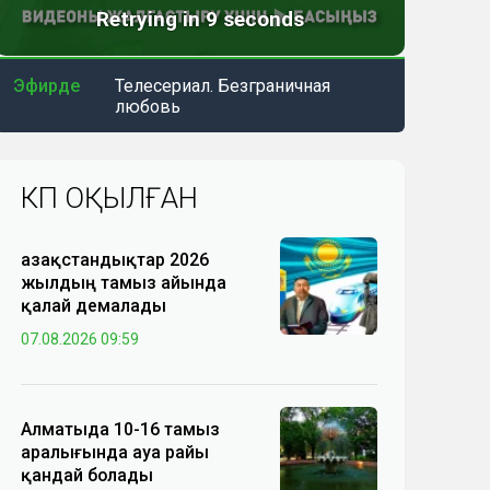
Эфирде
Телесериал. Безграничная
любовь
КӨП ОҚЫЛҒАН
Қазақстандықтар 2026
жылдың тамыз айында
қалай демалады
07.08.2026 09:59
Алматыда 10-16 тамыз
аралығында ауа райы
қандай болады