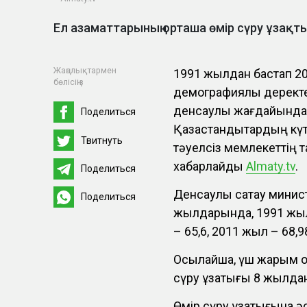
Ел азаматтарының орташа өмір сүру ұзақ
Жаңалықтармен
1991 жылдан бастап 20
бөлісіңіз
демографиялық деректе
денсаулық жағдайында 
Поделиться
Қазақстандықтардың күті
Твитнуть
тәуелсіз мемлекеттің 
хабарлайды
Аlmaty.tv
.
Поделиться
Денсаулық сақтау минис
Поделиться
жылдарында, 1991 жылы
– 65,6, 2011 жыл – 68,9
Осылайша, үш жарым о
сүру ұзақтығы 8 жылдан 
Өмір сүру ұзақтығына 