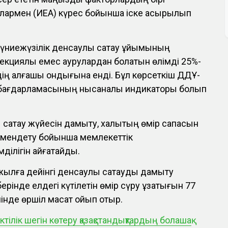
улармен (ИЕА) күрес бойынша іске асырылып
үниежүзілік денсаулық сақтау ұйымының
фекциялық емес аурулардан болатын өлімді 25%-
ің алғашқы ондығына енді. Бұл көрсеткіш ДДҰ-
 бағдарламасының нысаналы индикаторы болып
 сақтау жүйесін дамыту, халықтың өмір сапасын
төмендету бойынша мемлекеттік
ілігін айғақтайды.
 жылға дейінгі денсаулық сақтауды дамыту
нде елдегі күтілетін өмір сүру ұзақтығын 77
інде өршіл мақсат қойып отыр.
ктілік шегін көтеру қазақстандықтардың болашақ