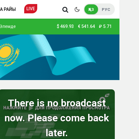
LIVE
А РАЙЫ
ҚАЗ
РУС
Әлемде
$
469.93
€
541.64
₽
5.71