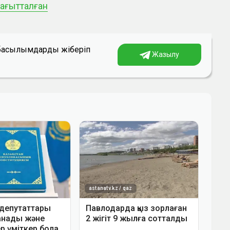
бағытталған
а басылымдарды жіберіп
Жазылу