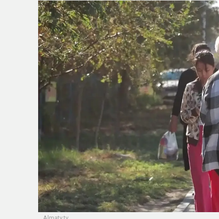
Аlmaty.tv