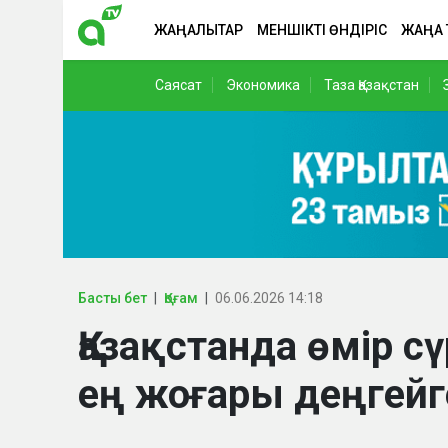
ЖАҢАЛЫҚТАР
МЕНШІКТІ ӨНДІРІС
ЖАҢА
Саясат
Экономика
Таза Қазақстан
Басты бет
Қоғам
06.06.2026 14:18
Қазақстанда өмір с
ең жоғары деңгейг