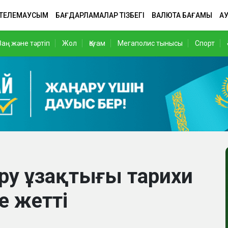
 ТЕЛЕМАУСЫМ
БАҒДАРЛАМАЛАР ТІЗБЕГІ
ВАЛЮТА БАҒАМЫ
АУ
Заң және тәртіп
Жол
Қоғам
Мегаполис тынысы
Спорт
үру ұзақтығы тарихи
е жетті