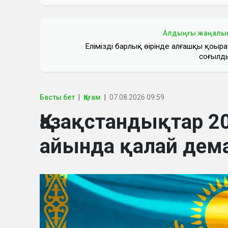
Алдыңғы жаңалы
Еліміздің барлық өңірінде алғашқы қоңыра
соғылд
Басты бет
Қоғам
07.08.2026 09:59
Қазақстандықтар 
айында қалай дем