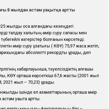
тығы 8 жылдан астам уақытқа артты
25 жылды қоса алғандағы кезеңдегі
рді талдау халықтың өмір сүру сапасы мен
түбегейлі өзгерістер болғанын көрсетеді.
летін өмір сүру ұзақтығы ( КӨҰ) 75,97 жасқа жетіп,
тарихындағы абсолютті рекордты құрады, деп
трлігінің хабарлауынша, тәуелсіздіктің алғашқы
, КӨҰ орташа көрсеткіші 67,6 жасты (2001 жыл
8, 2021 жыл – 70,23) құрады.
нжылдық ішінде ел азаматтарының орташа өмір
астам уақытқа артты.
әсер ететін маңызды факторлардың бірі –