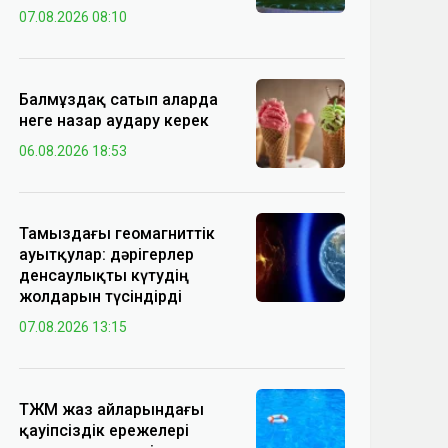
07.08.2026 08:10
Балмұздақ сатып аларда
неге назар аудару керек
06.08.2026 18:53
Тамыздағы геомагниттік
ауытқулар: дәрігерлер
денсаулықты күтудің
жолдарын түсіндірді
07.08.2026 13:15
ТЖМ жаз айларындағы
қауіпсіздік ережелері