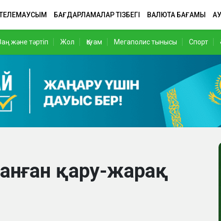
 ТЕЛЕМАУСЫМ
БАҒДАРЛАМАЛАР ТІЗБЕГІ
ВАЛЮТА БАҒАМЫ
АУ
Заң және тәртіп
Жол
Қоғам
Мегаполис тынысы
Спорт
ланған қару-жарақ