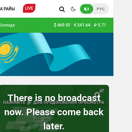
LIVE
А РАЙЫ
ҚАЗ
РУС
Әлемде
$
469.93
€
541.64
₽
5.71