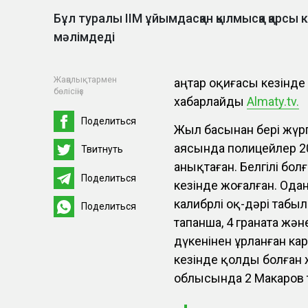
Бұл туралы ІІМ ұйымдасқан қылмысқа қарсы 
мәлімдеді
Жаңалықтармен
Қаңтар оқиғасы кезінде
бөлісіңіз
хабарлайды
Almaty.tv.
Поделиться
Жыл басынан бері жүрг
аясында полицейлер 2
Твитнуть
анықтаған. Белгілі болғ
Поделиться
кезінде жоғалған. Одан
калибрлі оқ-дәрі табы
Поделиться
тапанша, 4 граната жә
дүкенінен ұрланған кар
кезінде қолды болған 
облысында 2 Макаров