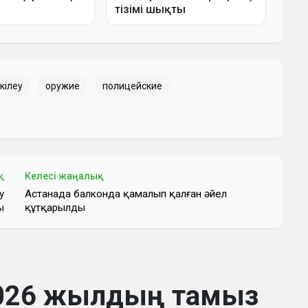
кілеу
оружие
полицейские
қ
Келесі жаңалық
у
Астанада балконда қамалып қалған әйел
ы
құтқарылды
2026 жылдың тамыз