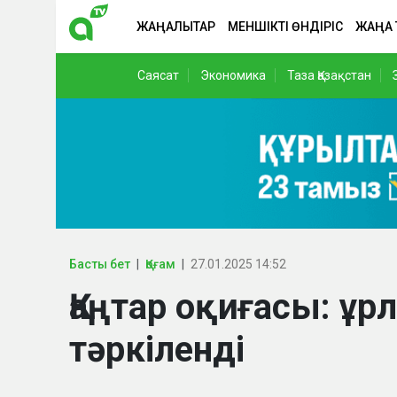
ЖАҢАЛЫҚТАР
МЕНШІКТІ ӨНДІРІС
ЖАҢА
Саясат
Экономика
Таза Қазақстан
Басты бет
Қоғам
27.01.2025 14:52
Қаңтар оқиғасы: ұр
тәркіленді