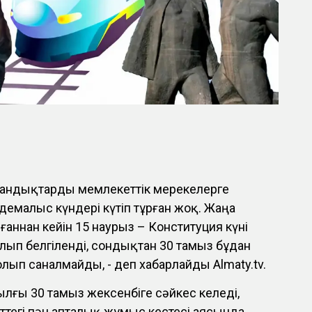
андықтарды мемлекеттік мерекелерге
емалыс күндері күтіп тұрған жоқ. Жаңа
аннан кейін 15 наурыз – Конституция күні
лып белгіленді, сондықтан 30 тамыз бұдан
олып саналмайды, - деп хабарлайды Almaty.tv.
ылғы 30 тамыз жексенбіге сәйкес келеді,
ттегі пән апталық жұмыс кестесі аясында