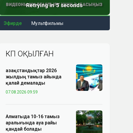
Эфирде
Мультфильмы
КӨП ОҚЫЛҒАН
Қазақстандықтар 2026
жылдың тамыз айында
қалай демалады
07.08.2026 09:59
Алматыда 10-16 тамыз
аралығында ауа райы
қандай болады