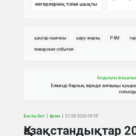
қаңтар оқиғасы
қару-жарақ
ҚР ІІМ
тәр
январские события
Алдыңғы жаңалы
Еліміздің барлық өңірінде алғашқы қоңыра
соғылд
Басты бет
Қоғам
07.08.2026 09:59
Қазақстандықтар 