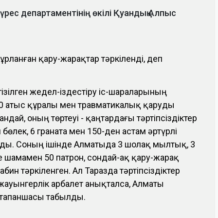
күрес департаментінің өкілі Қуандық Алпыс
 ұрланған қару-жарақтар тәркіленді, деп
ізілген жедел-іздестіру іс-шараларының
0 атыс құралы мен травматикалық қаруды
андай, оның төртеуі - қаңтардағы тәртіпсіздіктер
 бөлек, 6 граната мен 150-ден астам әртүрлі
лды. Соның ішінде Алматыда 3 шолақ мылтық, 3
не шамамен 50 патрон, сондай-ақ қару-жарақ
абин тәркіленген. Ал Таразда тәртіпсіздіктер
жауынгерлік арбалет анықталса, Алматы
 тапаншасы табылды.