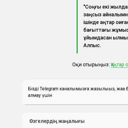
"Соңғы екі жылда 
заңсыз айналымнан
ішінде қаңтар оқиғ
бағыттағы жұмыс І
ұйымдасқан қылмыс
Алпыс.
Оқи отырыңыз:
Қаңтар
Біздің Telegram каналымызға жазылыңыз, жаң
алмау үшін