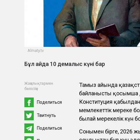
Almaty.tv
Бұл айда 10 демалыс күні бар
Жаңалықтармен
Тамыз айында қазақст
бөлісіңіз
байланысты қосымша д
Конституция қабылданғ
Поделиться
мемлекеттік мереке бо
Твитнуть
былай мерекелік күн б
Поделиться
Сонымен бірге, 2026 ж
сондықтан бұл күн әде