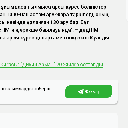
ұйымдасқан қылмысқа қарсы күрес бөліністері
 1000-нан астам қару-жарақ тәркіледі, оның
асы кезінде ұрланған 130 қару бар. Бұл
ІМ-нің ерекше бақылауында", – деді ІІМ
қа қарсы күрес департаментінің өкілі Қуандық
 оқиғасы: "Дикий Арман" 20 жылға сотталды
а басылымдарды жіберіп
Жазылу