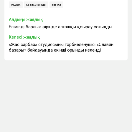
отдых
казахстанцы
август
Алдыңғы жаңалық
Еліміздің барлық өңірінде алғашқы қоңырау соғылды
Келесі жаңалық
«Жас сарбаз» студиясының тәрбиеленушісі «Славян
базары» байқауында екінші орынды иеленді