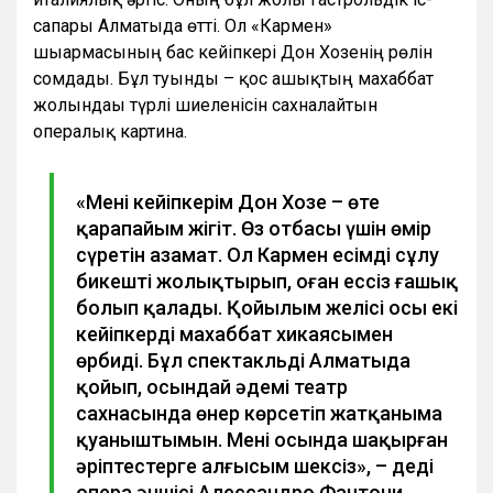
сапары Алматыда өтті. Ол «Кармен»
шығармасының бас кейіпкері Дон Хозенің рөлін
сомдады. Бұл туынды – қос ғашықтың махаббат
жолындағы түрлі шиеленісін сахналайтын
опералық картина.
«Менің кейіпкерім Дон Хозе – өте
қарапайым жігіт. Өз отбасы үшін өмір
сүретін азамат. Ол Кармен есімді сұлу
бикешті жолықтырып, оған ессіз ғашық
болып қалады. Қойылым желісі осы екі
кейіпкердің махаббат хикаясымен
өрбиді. Бұл спектакльді Алматыда
қойып, осындай әдемі театр
сахнасында өнер көрсетіп жатқаныма
қуаныштымын. Мені осында шақырған
әріптестерге алғысым шексіз», – деді
опера әншісі Алессандро Фантони.