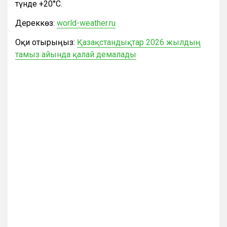
түнде +20°С.
Дереккөз:
world-weather.ru
Оқи отырыңыз:
Қазақстандықтар 2026 жылдың
тамыз айында қалай демалады