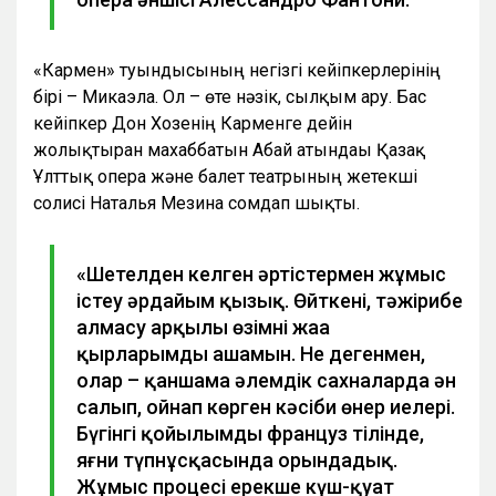
«Кармен» туындысының негізгі кейіпкерлерінің
бірі – Микаэла. Ол – өте нәзік, сылқым ару. Бас
кейіпкер Дон Хозенің Карменге дейін
жолықтырған махаббатын Абай атындағы Қазақ
Ұлттық опера және балет театрының жетекші
солисі Наталья Мезина сомдап шықты.
«Шетелден келген әртістермен жұмыс
істеу әрдайым қызық. Өйткені, тәжірибе
алмасу арқылы өзімнің жаңа
қырларымды ашамын. Не дегенмен,
олар – қаншама әлемдік сахналарда ән
салып, ойнап көрген кәсіби өнер иелері.
Бүгінгі қойылымды француз тілінде,
яғни түпнұсқасында орындадық.
Жұмыс процесі ерекше күш-қуат