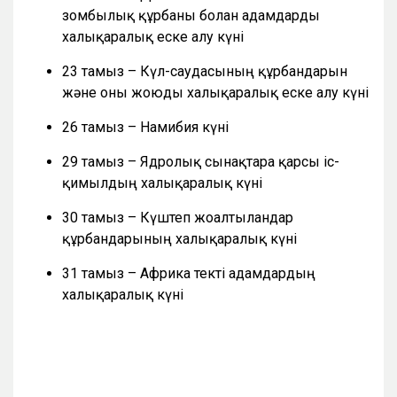
зомбылық құрбаны болған адамдарды
халықаралық еске алу күні
23 тамыз – Күл-саудасының құрбандарын
және оны жоюды халықаралық еске алу күні
26 тамыз – Намибия күні
29 тамыз – Ядролық сынақтарға қарсы іс-
қимылдың халықаралық күні
30 тамыз – Күштеп жоғалтылғандар
құрбандарының халықаралық күні
31 тамыз – Африка текті адамдардың
халықаралық күні