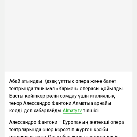
Абай атындағы Қазақ ұлттық опера және балет
театрында танымал «Кармен» операсы қойылды.
Басты кейіпкер рөлін сомдау үшін италиялық
тенор Алессандро Фантони Алматыға арнайы
келді, деп хабарлайды
Almaty.tv
тілшісі.
Алессандро Фантони – Еуропаның жетекші опера
театрларында өнер көрсетіп жүрген кәсіби
италиялық әртіс. Оның бұл жолғы гастрольдік іс-