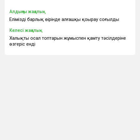
Алдыңғы жаңалық
Еліміздің барлық өңірінде алғашқы қоңырау соғылды
Келесі жаңалық
Халықтың осал топтарын жұмыспен қамту тәсілдеріне
өзгеріс енді