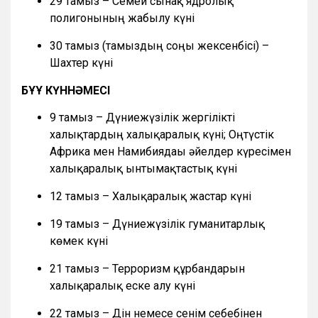
29 тамыз – Семей сынақ ядролық
полигонының жабылу күні
30 тамыз (тамыздың соңғы жексенбісі) –
Шахтер күні
БҰҰ КҮННӘМЕСІ
9 тамыз – Дүниежүзілік жергілікті
халықтардың халықаралық күні; Оңтүстік
Африка мен Намибиядағы әйелдер күресімен
халықаралық ынтымақтастық күні
12 тамыз – Халықаралық жастар күні
19 тамыз – Дүниежүзілік гуманитарлық
көмек күні
21 тамыз – Терроризм құрбандарын
халықаралық еске алу күні
22 тамыз – Дін немесе сенім себебінен