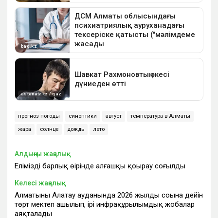
прогноз погоды
синоптики
август
температура в Алматы
жара
солнце
дождь
лето
Алдыңғы жаңалық
Еліміздің барлық өңірінде алғашқы қоңырау соғылды
Келесі жаңалық
Алматының Алатау ауданында 2026 жылдың соңына дейін
төрт мектеп ашылып, ірі инфрақұрылымдық жобалар
аяқталады