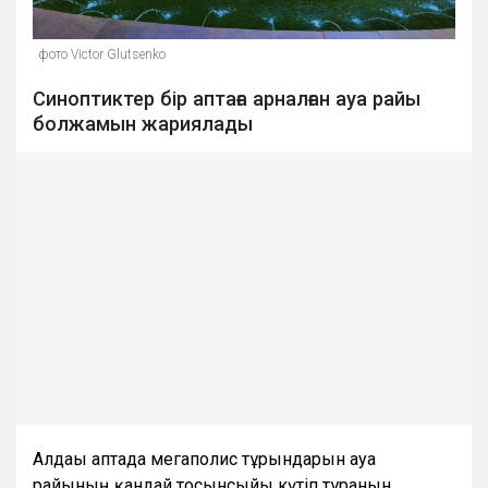
фото Victor Glutsenko
Синоптиктер бір аптаға арналған ауа райы
болжамын жариялады
Алдағы аптада мегаполис тұрғындарын ауа
райының қандай тосынсыйы күтіп тұрғанын