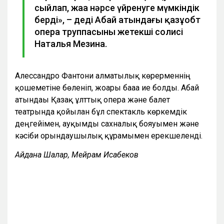
сыйлап, жаңа нәрсе үйренуге мүмкіндік
берді», – деді Абай атындағы қазұобт
опера труппасының жетекші солисі
Наталья Мезина.
Алессандро Фантони алматылық көрерменнің
қошеметіне бөленіп, жоғары бағаға ие болды. Абай
атындағы Қазақ ұлттық опера және балет
театрында қойылған бұл спектакль көркемдік
деңгейімен, ауқымды сахналық бояуымен және
кәсіби орындаушылық құрамымен ерекшеленді.
Айдана Шалқар, Мейрам Исабеков