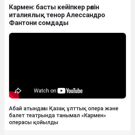
Кармен: басты кейіпкер рөлін
италиялық тенор Алессандро
Фантони сомдады
Абай атындағы Қазақ ұлттық опера және
балет театрында танымал «Кармен»
операсы қойылды