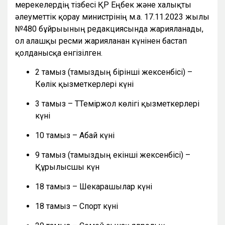
мерекелердің тізбесі ҚР Еңбек және халықты
әлеуметтік қорғау министрінің м.а. 17.11.2023 жылғы
№480 бұйрығының редакциясында жарияланады,
ол алғашқы ресми жарияланған күнінен бастап
қолданысқа енгізілген.
2 тамыз (тамыздың бірінші жексенбісі) –
Көлік қызметкерлері күні
3 тамыз – ТТеміржол көлігі қызметкерлері
күні
10 тамыз – Абай күні
9 тамыз (тамыздың екінші жексенбісі) –
Құрылысшы күн
18 тамыз – Шекарашылар күні
18 тамыз – Спорт күні