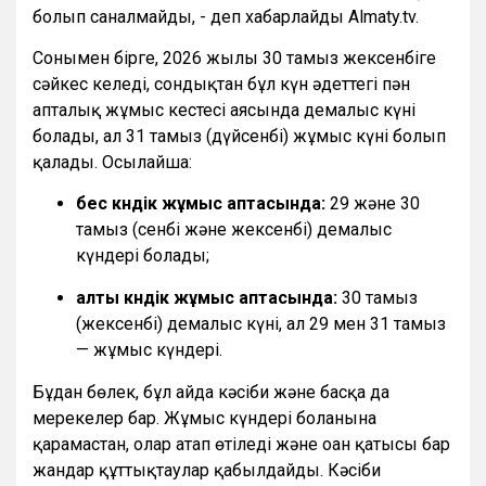
болып саналмайды, - деп хабарлайды Almaty.tv.
Сонымен бірге, 2026 жылғы 30 тамыз жексенбіге
сәйкес келеді, сондықтан бұл күн әдеттегі пән
апталық жұмыс кестесі аясында демалыс күні
болады, ал 31 тамыз (дүйсенбі) жұмыс күні болып
қалады. Осылайша:
бес күндік жұмыс аптасында:
29 және 30
тамыз (сенбі және жексенбі) демалыс
күндері болады;
алты күндік жұмыс аптасында:
30 тамыз
(жексенбі) демалыс күні, ал 29 мен 31 тамыз
— жұмыс күндері.
Бұдан бөлек, бұл айда кәсіби және басқа да
мерекелер бар. Жұмыс күндері болғанына
қарамастан, олар атап өтіледі және оған қатысы бар
жандар құттықтаулар қабылдайды. Кәсіби