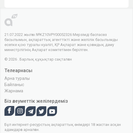
21.07.2022 жылғы №KZ10VPY00052326 Мерзімді баспасөз
басылымын, ақпараттық агенттікті және желілік басылымды
есепке қою туралы куәлігі, ҚР Ақпарат және қоғамдық даму
министрлігінің Ақпарат комитетімен берілген.
© 2026 . Барлық құқықтар сақталған
Телеарнасы
Арна туралы
Байланыс
Жарнама
Біз әлеуметтік желілердеміз
Бұл интернет-ресурстың ақпараттық өнімдері 18 жастан асқан
адамдарға арналған.