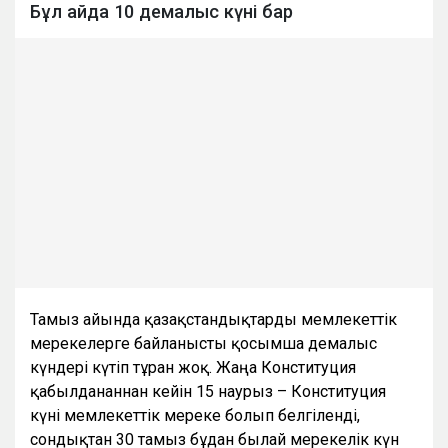
Бұл айда 10 демалыс күні бар
Тамыз айында қазақстандықтарды мемлекеттік
мерекелерге байланысты қосымша демалыс
күндері күтіп тұрған жоқ. Жаңа Конституция
қабылданғаннан кейін 15 наурыз – Конституция
күні мемлекеттік мереке болып белгіленді,
сондықтан 30 тамыз бұдан былай мерекелік күн