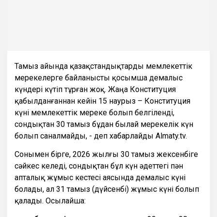
Тамыз айында қазақстандықтарды мемлекеттік
мерекелерге байланысты қосымша демалыс
күндері күтіп тұрған жоқ. Жаңа Конституция
қабылданғаннан кейін 15 наурыз – Конституция
күні мемлекеттік мереке болып белгіленді,
сондықтан 30 тамыз бұдан былай мерекелік күн
болып саналмайды, - деп хабарлайды Almaty.tv.
Сонымен бірге, 2026 жылғы 30 тамыз жексенбіге
сәйкес келеді, сондықтан бұл күн әдеттегі пән
апталық жұмыс кестесі аясында демалыс күні
болады, ал 31 тамыз (дүйсенбі) жұмыс күні болып
қалады. Осылайша: