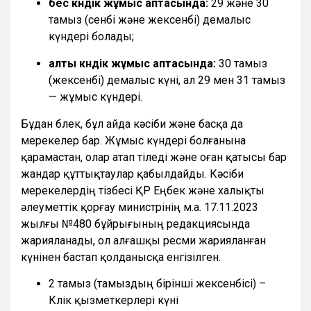
бес күндік жұмыс аптасында:
29 және 30
тамыз (сенбі және жексенбі) демалыс
күндері болады;
алты күндік жұмыс аптасында:
30 тамыз
(жексенбі) демалыс күні, ал 29 мен 31 тамыз
— жұмыс күндері.
Бұдан бөлек, бұл айда кәсіби және басқа да
мерекелер бар. Жұмыс күндері болғанына
қарамастан, олар атап өтіледі және оған қатысы бар
жандар құттықтаулар қабылдайды. Кәсіби
мерекелердің тізбесі ҚР Еңбек және халықты
әлеуметтік қорғау министрінің м.а. 17.11.2023
жылғы №480 бұйрығының редакциясында
жарияланады, ол алғашқы ресми жарияланған
күнінен бастап қолданысқа енгізілген.
2 тамыз (тамыздың бірінші жексенбісі) –
Көлік қызметкерлері күні