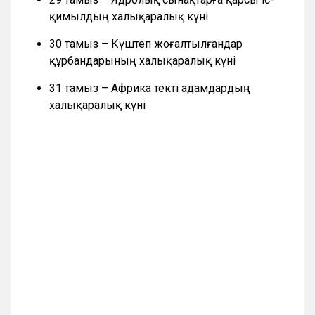
қимылдың халықаралық күні
30 тамыз – Күштеп жоғалтылғандар
құрбандарының халықаралық күні
31 тамыз – Африка текті адамдардың
халықаралық күні