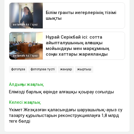
фототұзақ
фототұзаққа түсті
жануар
жыртқыш
Алдыңғы жаңалық
Еліміздің барлық өңірінде алғашқы қоңырау соғылды
Келесі жаңалық
Үкімет Жезқазған қаласындағы шаруашылық-ауыз су
тазарту құрылыстарын реконструкциялауға 1,8 млрд
теңге бөлді