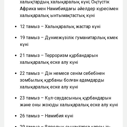
халықтардың халықаралық күні; Оңтүстік
Африка мен Намибиядағы әйелдер күресімен
халықаралық ынтымақтастық күні
12 тамыз – Халықаралық жастар күні
19 тамыз – Дүниежүзілік гуманитарлық көмек
күні
21 тамыз – Терроризм құрбандарын
халықаралық еске алу күні
22 тамыз – Дін немесе сенім себебінен
зомбылық құрбаны болған адамдарды
халықаралық еске алу күні
23 тамыз – Күл-саудасының құрбандарын
және оны жоюды халықаралық еске алу күні
26 тамыз – Намибия күні
29 тамыз – Ядролық сынақтарға қарсы іс-