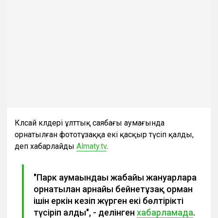
Көлсай көлдері ұлттық саябағы аумағында
орнатылған фототұзаққа екі қасқыр түсіп қалды,
деп хабарлайды
Almaty.tv
.
"Парк аумағындағы жабайы жануарларға
орнатылған арнайы бейнетұзақ орман
ішін еркін кезіп жүрген екі бөлтірікті
түсіріп алды", - делінген
хабарламада
.