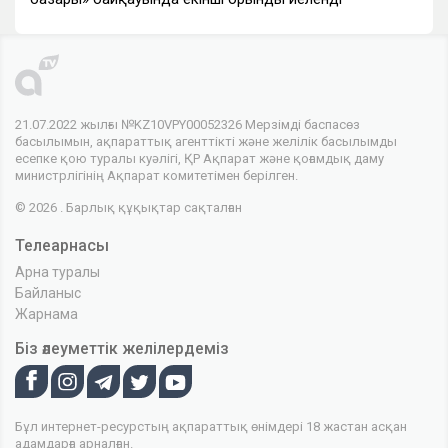
21.07.2022 жылғы №KZ10VPY00052326 Мерзімді баспасөз
басылымын, ақпараттық агенттікті және желілік басылымды
есепке қою туралы куәлігі, ҚР Ақпарат және қоғамдық даму
министрлігінің Ақпарат комитетімен берілген.
© 2026 . Барлық құқықтар сақталған
Телеарнасы
Арна туралы
Байланыс
Жарнама
Біз әлеуметтік желілердеміз
Бұл интернет-ресурстың ақпараттық өнімдері 18 жастан асқан
адамдарға арналған.