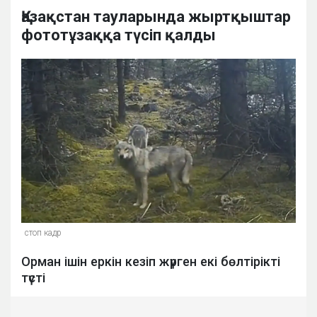
Қазақстан тауларында жыртқыштар
фототұзаққа түсіп қалды
стоп кадр
Орман ішін еркін кезіп жүрген екі бөлтірікті
түсті