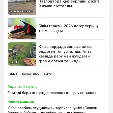
отдых
казахстанцы
август
Алдыңғы жаңалық
Еліміздің барлық өңірінде алғашқы қоңырау соғылды
Келесі жаңалық
«Жас сарбаз» студиясының тәрбиеленушісі «Славян
базары» байқауында екінші орынды иеленді