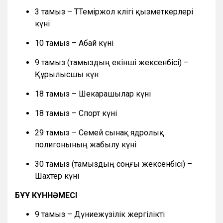
3 тамыз – ТТеміржол көлігі қызметкерлері
күні
10 тамыз – Абай күні
9 тамыз (тамыздың екінші жексенбісі) –
Құрылысшы күн
18 тамыз – Шекарашылар күні
18 тамыз – Спорт күні
29 тамыз – Семей сынақ ядролық
полигонының жабылу күні
30 тамыз (тамыздың соңғы жексенбісі) –
Шахтер күні
БҰҰ КҮННӘМЕСІ
9 тамыз – Дүниежүзілік жергілікті