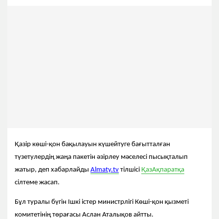
Қазір көші-қон бақылауын күшейтуге бағытталған
түзетулердің жаңа пакетін әзірлеу мәселесі пысықталып
жатыр, деп хабарлайды
Аlmaty.tv
тілшісі
ҚазАқпаратқа
сілтеме жасап.
Бұл туралы бүгін Ішкі істер министрлігі Көші-қон қызметі
комитетінің төрағасы Аслан Аталықов айтты.