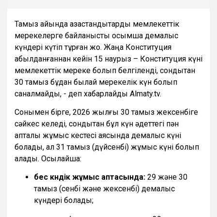
Тамыз айында қазақстандықтарды мемлекеттік
мерекелерге байланысты қосымша демалыс
күндері күтіп тұрған жоқ. Жаңа Конституция
қабылданғаннан кейін 15 наурыз – Конституция күні
мемлекеттік мереке болып белгіленді, сондықтан
30 тамыз бұдан былай мерекелік күн болып
саналмайды, - деп хабарлайды Almaty.tv.
Сонымен бірге, 2026 жылғы 30 тамыз жексенбіге
сәйкес келеді, сондықтан бұл күн әдеттегі пән
апталық жұмыс кестесі аясында демалыс күні
болады, ал 31 тамыз (дүйсенбі) жұмыс күні болып
қалады. Осылайша:
бес күндік жұмыс аптасында:
29 және 30
тамыз (сенбі және жексенбі) демалыс
күндері болады;