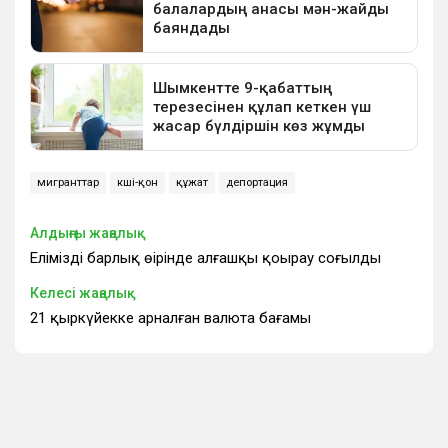
мигранттар
көші-қон
құжат
депортация
Алдыңғы жаңалық
Еліміздің барлық өңірінде алғашқы қоңырау соғылды
Келесі жаңалық
21 қыркүйекке арналған валюта бағамы