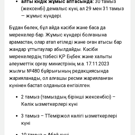
алты күндік жұмыс аптасында:
30 тамыз
(жексенбі) демалыс күні, ал 29 мен 31 тамыз
— жұмыс күндері.
Бұдан бөлек, бұл айда кәсіби және басқа да
мерекелер бар. Жұмыс күндері болғанына
қарамастан, олар атап өтіледі және оған қатысы бар
жандар құттықтаулар қабылдайды. Кәсіби
мерекелердің тізбесі ҚР Еңбек және халықты
әлеуметтік қорғау министрінің м.а. 17.11.2023
жылғы №480 бұйрығының редакциясында
жарияланады, ол алғашқы ресми жарияланған
күнінен бастап қолданысқа енгізілген.
2 тамыз (тамыздың бірінші жексенбісі) –
Көлік қызметкерлері күні
3 тамыз – ТТеміржол көлігі қызметкерлері
күні
10 тамыз – Абай күні