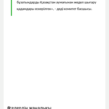
бұзатындарды Қазақстан аумағынан жедел шығару
қадамдары ескерілген», - деді комитет басшысы.