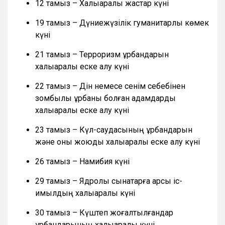
12 тамыз – Халықаралық жастар күні
19 тамыз – Дүниежүзілік гуманитарлық көмек
күні
21 тамыз – Терроризм құрбандарын
халықаралық еске алу күні
22 тамыз – Дін немесе сенім себебінен
зомбылық құрбаны болған адамдарды
халықаралық еске алу күні
23 тамыз – Күл-саудасының құрбандарын
және оны жоюды халықаралық еске алу күні
26 тамыз – Намибия күні
29 тамыз – Ядролық сынақтарға қарсы іс-
қимылдың халықаралық күні
30 тамыз – Күштеп жоғалтылғандар
құрбандарының халықаралық күні