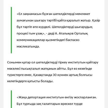
«Ел заңнамасын бұзған шетелдіктерді мемлекет
аумағынан шығару тәртібі қайта қаралып жатыр. Қазір
бұл тәртіп өте күрделі. Шетелдіктерді шығарудың
процесі тым ұзақ», - деді А. Аталықов Орталық
коммуникациялар қызметіндегі баспасөз
мәслихатында.
Сонымен қатар ол шетелдіктерді тіркеу институтын қайтару
мәселесі пысықталып жатқанын айтты. Бұл өз кезегінде
туристерге емес, Қазақстанда 30 күннен артық болғысы
келетіндерге қатысты болады.
«Жаңа депортация институтын енгізу жоспарланған.
Бұл тұрғыда заң талаптарын өрескел түрде