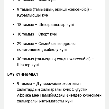
9 тамыз (тамыздың екінші жексенбісі) –
Құрылысшы күн
18 тамыз – Шекарашылар күні
18 тамыз – Спорт күні
29 тамыз – Семей сынақ ядролық
полигонының жабылу күні
30 тамыз (тамыздың соңғы жексенбісі) –
Шахтер күні
БҰҰ КҮННӘМЕСІ
9 тамыз – Дүниежүзілік жергілікті
халықтардың халықаралық күні; Оңтүстік
Африка мен Намибиядағы әйелдер күресімен
халықаралық ынтымақтастық күні