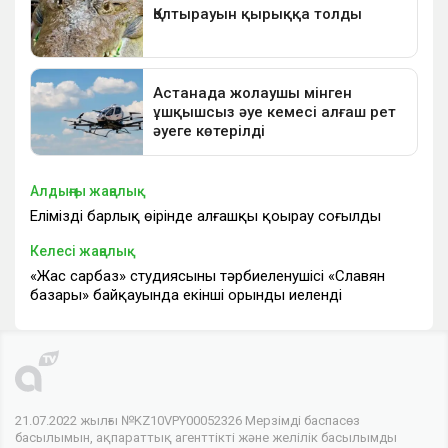
Алдыңғы жаңалық
Еліміздің барлық өңірінде алғашқы қоңырау соғылды
Келесі жаңалық
«Жас сарбаз» студиясының тәрбиеленушісі «Славян
базары» байқауында екінші орынды иеленді
21.07.2022 жылғы №KZ10VPY00052326 Мерзімді баспасөз
басылымын, ақпараттық агенттікті және желілік басылымды