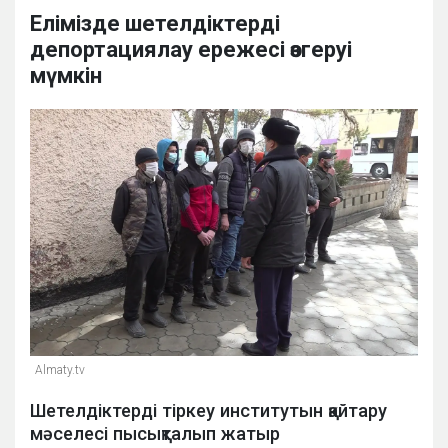
Елімізде шетелдіктерді
депортациялау ережесі өзгеруі
мүмкін
Аlmaty.tv
Шетелдіктерді тіркеу институтын қайтару
мәселесі пысықталып жатыр